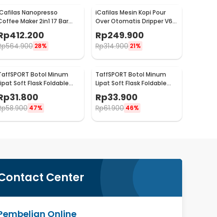
iCafilas Nanopresso
iCafilas Mesin Kopi Pour
Coffee Maker 2in1 17 Bar
Over Otomatis Dripper V60
120ml for Nespresso -
Foldable 300ml - MA2302
Rp
412.200
Rp
249.900
ME2410
Rp
564.900
Rp
314.900
28%
21%
TaffSPORT Botol Minum
TaffSPORT Botol Minum
Lipat Soft Flask Foldable
Lipat Soft Flask Foldable
Water Bottle Sport TPU
Water Bottle TPU 500ml -
Rp
31.800
Rp
33.900
250ml - TF-25
TFG-50
Rp
58.900
Rp
61.900
47%
46%
Contact Center
Pembelian Online