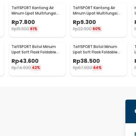
TaffSPORT Kantong Air
TaffSPORT Kantong Air
Minum Lipat Multifungsi
Minum Lipat Multifungsi
Portable Water Bag 2.5L -
Portable Water Bag 3L -
Rp
7.800
Rp
9.300
SD-5
SD-5
Rp
19.900
Rp
22.900
61%
60%
TaffSPORT Botol Minum
TaffSPORT Botol Minum
Lipat Soft Flask Foldable
Lipat Soft Flask Foldable
Water Bottle TPU 500ml -
Water Bottle Sport TPU
Rp
43.600
Rp
38.500
TFB-50
500ml - TF-25
Rp
74.900
Rp
67.900
42%
44%