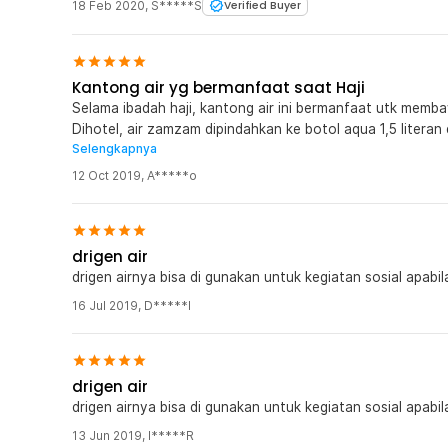
Anda bisa menghemat tenaga dan waktu untuk fokus pa
18 Feb 2020
,
S*****S
Verified Buyer
tanpa kendala masalah teknis pengisian air.
Desain Portable yang Bisa Dilipat Hingga Tipis
Rasakan kebebasan bergerak dengan kantong air yang da
Kantong air yg bermanfaat saat Haji
ringan setelah isinya habis. Kepraktisan ini memungki
Selama ibadah haji, kantong air ini bermanfaat utk memba
dalam saku ransel yang paling sempit sekalipun, sehin
Dihotel, air zamzam dipindahkan ke botol aqua 1,5 literan
untuk peralatan penting lainnya. Selain itu, hadirnya
Selengkapnya
ke Indonesia bisa membawa 20 liter air zamzam, masuk d
kenyamanan maksimal bagi tangan Anda saat harus menj
penting jangan masuk bagasi, pasti disita.
12 Oct 2019
,
A*****o
terisi air.
Kelengkapan Produk
drigen air
Rincian yang Anda dapatkan untuk pembelian produk ini
drigen airnya bisa di gunakan untuk kegiatan sosial apabi
1 x TaffSPORT Kantong Air Minum Lipat BPA Free Po
16 Jul 2019
,
D*****l
drigen air
drigen airnya bisa di gunakan untuk kegiatan sosial apabi
13 Jun 2019
,
I*****R