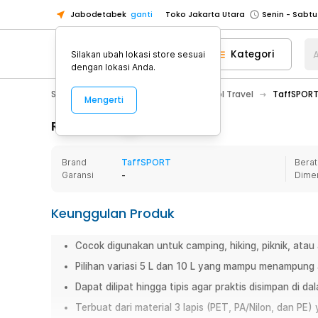
Jabodetabek
ganti
Toko Jakarta Utara
Toko Tangerang
Kategori
A
Silakan ubah lokasi store sesuai
Toko Cikupa
dengan lokasi Anda.
Pick n Go Jakarta Barat
Senin - J
Sport & Outdoor
Traveling
Botol Travel
TaffSPORT 
Mengerti
Pick n Go Bekasi
Senin - Jumat (08
Pick n Go Depok
Senin - Jumat (08
Rincian Produk
Toko Jakarta Pusat
Senin - Sabtu
Brand
TaffSPORT
Berat
Toko Jakarta Barat
Senin - Sabtu
Garansi
-
Dime
Toko Jakarta Utara
Toko Tangerang
Keunggulan Produk
Toko Cikupa
Cocok digunakan untuk camping, hiking, piknik, atau 
Pick n Go Jakarta Barat
Senin - J
Pilihan variasi 5 L dan 10 L yang mampu menampung a
Pick n Go Bekasi
Senin - Jumat (08
Dapat dilipat hingga tipis agar praktis disimpan di da
Pick n Go Depok
Senin - Jumat (08
Terbuat dari material 3 lapis (PET, PA/Nilon, dan PE)