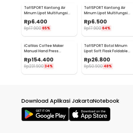
TaffSPORT Kantong Air
TaffSPORT Kantong Air
Minum Lipat Multifungsi
Minum Lipat Multifungsi
Portable Water Bag 1L - SD-
Portable Water Bag 1.5L -
Rp
6.400
Rp
6.500
5
SD-5
Rp
17.900
Rp
17.900
65%
64%
iCafilas Coffee Maker
TaffSPORT Botol Minum
Manual Hand Press
Lipat Soft Flask Foldable
Espresso 300ml
Water Bottle TPU 150ml -
Rp
154.400
Rp
26.800
TFB-10
Rp
231.900
Rp
50.900
34%
48%
Download Aplikasi JakartaNotebook