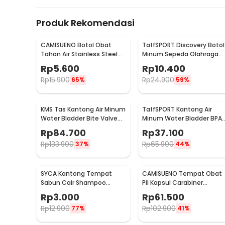
Produk Rekomendasi
CAMISUENO Botol Obat
TaffSPORT Discovery Botol
Tahan Air Stainless Steel
Minum Sepeda Olahraga
Pill Case Travel EDC - JS207
HDPE Dust Cover 650ml -
Rp
5.600
Rp
10.400
3026
Rp
15.900
Rp
24.900
65%
59%
KMS Tas Kantong Air Minum
TaffSPORT Kantong Air
Water Bladder Bite Valve
Minum Water Bladder BPA
Hydration Bag 3L - BL018
Free Hydration Bag 3L - Y8
Rp
84.700
Rp
37.100
Rp
133.900
Rp
65.900
37%
44%
SYCA Kantong Tempat
CAMISUENO Tempat Obat
Sabun Cair Shampoo
Pil Kapsul Carabiner
Travel Reusable Pouch
Stainless Steel Waterproo
Rp
3.000
Rp
61.500
50ml - Z21
73mm - CM1
Rp
12.900
Rp
102.900
77%
41%