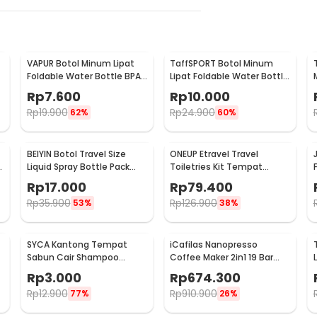
VAPUR Botol Minum Lipat
TaffSPORT Botol Minum
Foldable Water Bottle BPA
Lipat Foldable Water Bottle
Free Karabiner 500ml - V5
BPA Free 700ml - S29
Rp
7.600
Rp
10.000
Rp
19.900
Rp
24.900
62%
60%
BEIYIN Botol Travel Size
ONEUP Etravel Travel
Liquid Spray Bottle Pack
Toiletries Kit Tempat
Plastik 5 PCS - 1712
Sabun Sikat Gigi Handuk -
Rp
17.000
Rp
79.400
YW46
Rp
35.900
Rp
126.900
53%
38%
SYCA Kantong Tempat
iCafilas Nanopresso
Sabun Cair Shampoo
Coffee Maker 2in1 19 Bar
f
Travel Reusable Pouch
80ml for Nespresso -
Rp
3.000
Rp
674.300
100ml - Z21
ME2218
Rp
12.900
Rp
910.900
77%
26%