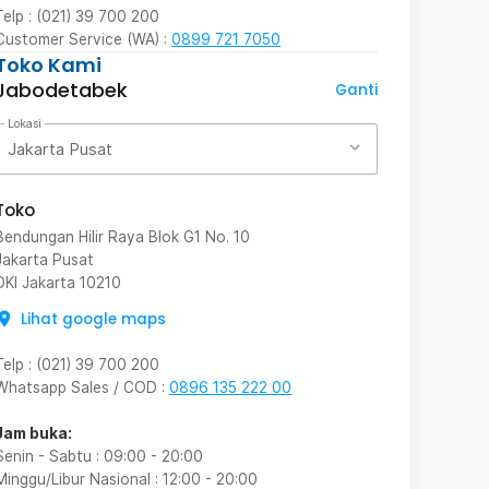
Telp : (021) 39 700 200
Customer Service (WA) :
0899 721 7050
Toko Kami
Jabodetabek
Ganti
Lokasi
Jakarta Pusat
Toko
Bendungan Hilir Raya Blok G1 No. 10
Jakarta Pusat
DKI Jakarta
10210
Lihat google maps
Telp
:
(021) 39 700 200
Whatsapp Sales / COD
:
0896 135 222 00
Jam buka:
Senin - Sabtu
:
09:00
-
20:00
Minggu/Libur Nasional
:
12:00
-
20:00