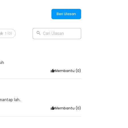
an ke hydration backpack atau tas
Beri Ulasan
:
1
(
0
)
Cari Ulasan
od Grade Hydration Bag 2L - SD16
sih
Membantu (
0
)
mantap lah..
Membantu (
0
)