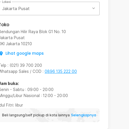
Lokasi
Jakarta Pusat
Toko
Bendungan Hilir Raya Blok G1 No. 10
Jakarta Pusat
DKI Jakarta
10210
Lihat google maps
Telp
:
(021) 39 700 200
Whatsapp Sales / COD
:
0896 135 222 00
Jam buka:
Senin - Sabtu
:
09:00
-
20:00
Minggu/Libur Nasional
:
12:00
-
20:00
Idul Fitri
: libur
Selengkapnya
Beli langsung/self pickup di kota lainnya