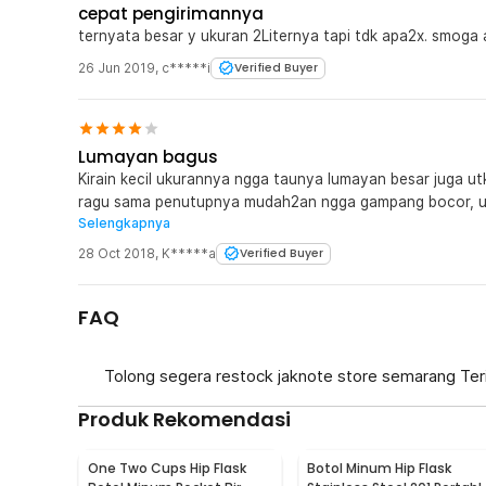
cepat pengirimannya
ternyata besar y ukuran 2Liternya tapi tdk apa2x. smoga
26 Jun 2019
,
c*****i
Verified Buyer
Lumayan bagus
Kirain kecil ukurannya ngga taunya lumayan besar juga ut
ragu sama penutupnya mudah2an ngga gampang bocor, u
Selengkapnya
dijaknot ini lebih murah
28 Oct 2018
,
K*****a
Verified Buyer
FAQ
Tolong segera restock jaknote store semarang Ter
Produk Rekomendasi
One Two Cups Hip Flask
Botol Minum Hip Flask