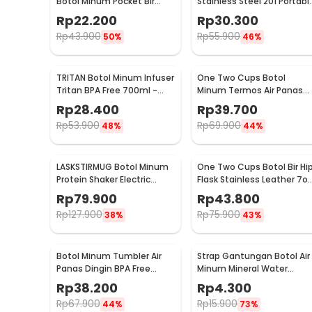
Botol Minum Pocket Bir
Stainless Steel 201 Portabl
Stainless Steel 201 8oz -
Round Shape 150ml - B-5
Rp
22.200
Rp
30.300
MS351
Rp
43.900
Rp
55.900
50%
46%
TRITAN Botol Minum Infuser
One Two Cups Botol
Tritan BPA Free 700ml -
Minum Termos Air Panas
HS668
Dingin Stainless Steel
Rp
28.400
Rp
39.700
260ml - AQW575
Rp
53.900
Rp
69.900
48%
44%
LASKSTIRMUG Botol Minum
One Two Cups Botol Bir Hi
Protein Shaker Electric
Flask Stainless Leather 7o
Bottle BPA Free 480ml -
with Shot Glass
Rp
79.900
Rp
43.800
1505
Rp
127.900
Rp
75.900
38%
43%
Botol Minum Tumbler Air
Strap Gantungan Botol Air
Panas Dingin BPA Free
Minum Mineral Water
Stainless Steel 350ml - HS-
Bottle Belt Hanger - 3330
Rp
38.200
Rp
4.300
6983
Rp
67.900
Rp
15.900
44%
73%