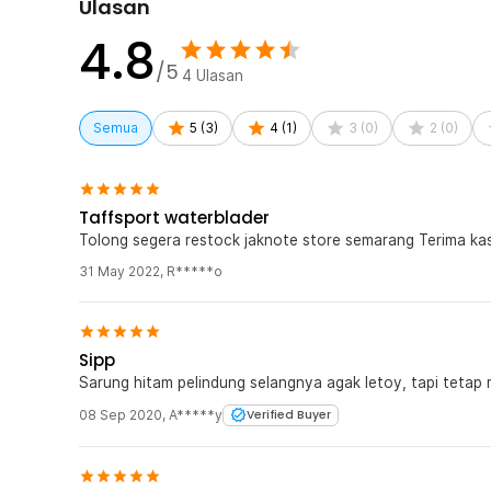
Ulasan
dilipat agar hemat ruang penyimpanan. Cocok dimasukk
outdoor.
4.8
/5
Kelengkapan Produk
4
Ulasan
Rincian yang Anda dapatkan untuk pembelian produk ini
Semua
5
(
3
)
4
(
1
)
3
(
0
)
2
(
0
)
1 x TaffSPORT Kantong Air Minum Water Bladder Fo
Taffsport waterblader
Tolong segera restock jaknote store semarang Terima ka
31 May 2022
,
R*****o
Sipp
Sarung hitam pelindung selangnya agak letoy, tapi tetap 
08 Sep 2020
,
A*****y
Verified Buyer