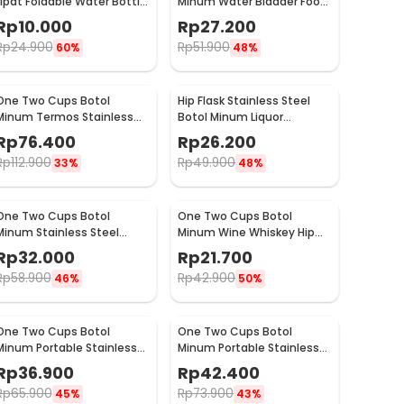
Lipat Foldable Water Bottle
Minum Water Bladder Food
BPA Free 700ml - S29
Grade Hydration Bag 2L -
Rp
10.000
Rp
27.200
SD16
Rp
24.900
Rp
51.900
60%
48%
One Two Cups Botol
Hip Flask Stainless Steel
Minum Termos Stainless
Botol Minum Liquor
Steel BPA Free 400ml -
Whiskey Vintage 7oz Jack
Rp
76.400
Rp
26.200
K623
Daniel - H-7
Rp
112.900
Rp
49.900
33%
48%
One Two Cups Botol
One Two Cups Botol
Minum Stainless Steel
Minum Wine Whiskey Hip
Portable with Carabiner
Flask 7oz - F0212
Rp
32.000
Rp
21.700
750ml - GBD
Rp
58.900
Rp
42.900
46%
50%
One Two Cups Botol
One Two Cups Botol
Minum Portable Stainless
Minum Portable Stainless
Steel 750ml - YM006
Steel 500ml - YM006
Rp
36.900
Rp
42.400
Rp
65.900
Rp
73.900
45%
43%