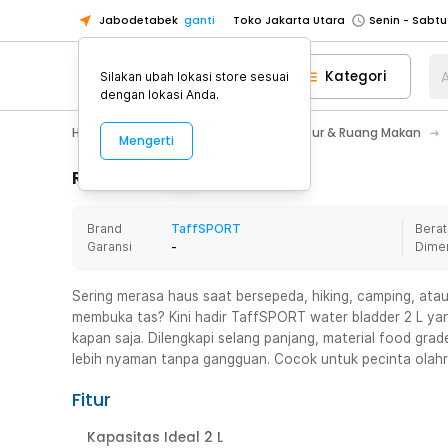
Jabodetabek
ganti
Toko Jakarta Utara
Toko Tangerang
Kategori
A
Silakan ubah lokasi store sesuai
Toko Cikupa
dengan lokasi Anda.
Pick n Go Jakarta Barat
Senin - J
Home Appliance
Perlengkapan Dapur & Ruang Makan
Mengerti
Pick n Go Bekasi
Senin - Jumat (08
Pick n Go Depok
Senin - Jumat (08
Rincian Produk
Toko Jakarta Pusat
Senin - Sabtu
Brand
TaffSPORT
Berat
Toko Jakarta Barat
Senin - Sabtu
Garansi
-
Dime
Toko Jakarta Utara
Toko Tangerang
Sering merasa haus saat bersepeda, hiking, camping, ata
membuka tas? Kini hadir TaffSPORT water bladder 2 L yan
Toko Cikupa
kapan saja. Dilengkapi selang panjang, material food grad
Pick n Go Jakarta Barat
Senin - J
lebih nyaman tanpa gangguan. Cocok untuk pecinta olah
Pick n Go Bekasi
Senin - Jumat (08
Fitur
Pick n Go Depok
Senin - Jumat (08
Kapasitas Ideal 2 L