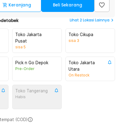
Keranjang
Beli Sekarang
Lihat
2
Lokasi Lainnya
odetabek
Toko Jakarta
Toko Cikupa
sisa
3
Pusat
sisa
5
Pick n Go Depok
Toko Jakarta
Pre-Order
Utara
On Restock
Toko Tangerang
Habis
i tempat (COD)