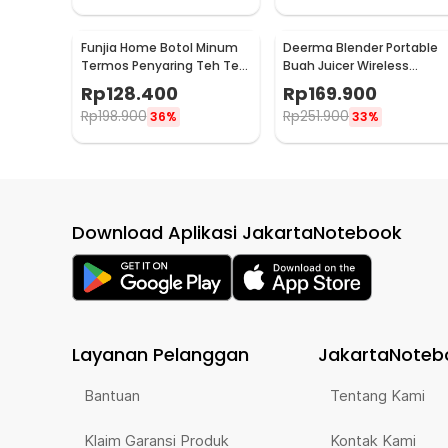
Funjia Home Botol Minum
Deerma Blender Portable
Termos Penyaring Teh Tea
Buah Juicer Wireless
Infuser 520ml
1500mAh 400ml - DEM-
Rp
128.400
Rp
169.900
NU05
Rp
198.900
Rp
251.900
36%
33%
Download Aplikasi JakartaNotebook
Layanan Pelanggan
JakartaNoteb
Bantuan
Tentang Kami
Klaim Garansi Produk
Kontak Kami