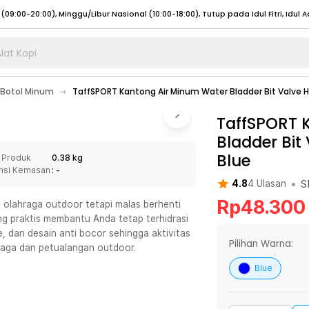
lat Kopi
umat (07:00 - 20:00), Sabtu - Minggu (08:00 - 20:00), Tutup pada Idul Fitri
Sele
Botol Minum
TaffSPORT Kantong Air Minum Water Bladder Bit Valve H
:00 - 20:00), Sabtu - Minggu/ Libur Nasional (08:00 - 17:00)
Selengkapnya
:00 - 20:00), Sabtu - Minggu/ Libur Nasional (08:00 - 17:00)
TaffSPORT 
Selengkapnya
Bladder Bit
 (09:00-20:00), Minggu/Libur Nasional (12:00-20:00), Tutup pada Idul Fitri
Sele
Blue
 Produk
0.38 kg
 (09:00-20:00), Minggu/Libur Nasional (12:00-20:00), Tutup pada Idul Fitri
Sele
nsi Kemasan
: -
•
S
4.8
4
Ulasan
Rp
48.300
u olahraga outdoor tetapi malas berhenti
g praktis membantu Anda tetap terhidrasi
e, dan desain anti bocor sehingga aktivitas
umat (07:00 - 20:00), Sabtu - Minggu (08:00 - 20:00), Tutup pada Idul Fitri
Sele
Pilihan Warna:
raga dan petualangan outdoor.
:00 - 20:00), Sabtu - Minggu/ Libur Nasional (08:00 - 17:00)
Selengkapnya
Blue
:00 - 20:00), Sabtu - Minggu/ Libur Nasional (08:00 - 17:00)
Selengkapnya