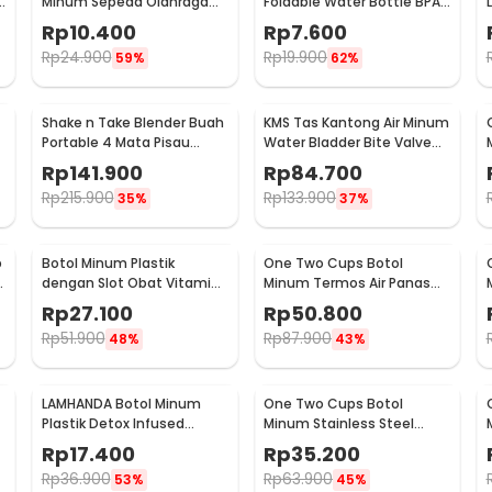
e
Minum Sepeda Olahraga
Foldable Water Bottle BPA
HDPE Dust Cover 650ml -
Free Karabiner 500ml - V5
Rp
10.400
Rp
7.600
3026
Rp
24.900
Rp
19.900
59%
62%
Shake n Take Blender Buah
KMS Tas Kantong Air Minum
Portable 4 Mata Pisau
Water Bladder Bite Valve
500ml - VT-04
Hydration Bag 3L - BL018
Rp
141.900
Rp
84.700
Rp
215.900
Rp
133.900
35%
37%
p
Botol Minum Plastik
One Two Cups Botol
z
dengan Slot Obat Vitamin
Minum Termos Air Panas
BPA Free 600ml - 830
Dingin with Cup Head
Rp
27.100
Rp
50.800
500ml - SUS304
Rp
51.900
Rp
87.900
48%
43%
LAMHANDA Botol Minum
One Two Cups Botol
Plastik Detox Infused
Minum Stainless Steel
Water Bottle BPA Free 1L -
Water Bottle 300ml -
Rp
17.400
Rp
35.200
QWF236
YM006
Rp
36.900
Rp
63.900
53%
45%