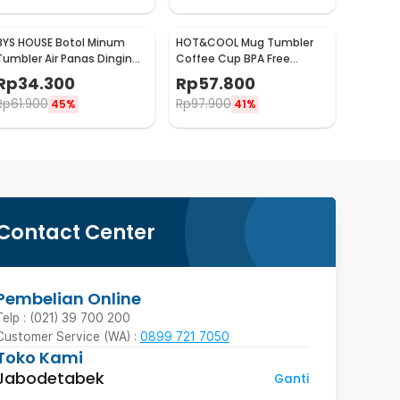
BYS HOUSE Botol Minum
HOT&COOL Mug Tumbler
Tumbler Air Panas Dingin
Coffee Cup BPA Free
Stainless Steel 380ml -
Stainless Steel 350ml -
Rp
34.300
Rp
57.800
TY204
HC300
Rp
61.900
Rp
97.900
45%
41%
Contact Center
Pembelian Online
Telp : (021) 39 700 200
Customer Service (WA) :
0899 721 7050
Toko Kami
Jabodetabek
Ganti