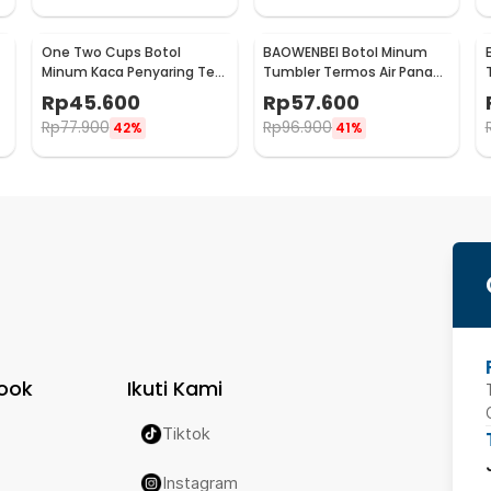
One Two Cups Botol
BAOWENBEI Botol Minum
Minum Kaca Penyaring Teh
Tumbler Termos Air Panas
Double Wall 230ml - X9001
Dingin Stainless 500ml -
Rp
45.600
Rp
57.600
A1A0
Rp
77.900
Rp
96.900
42%
41%
ook
Ikuti Kami
Tiktok
Instagram