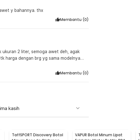
 awet y bahannya. thx
Membantu (
0
)
k ukuran 2 liter, semoga awet deh, agak
tk harga dengan brg yg sama modelnya
Membantu (
0
)
ima kasih
TaffSPORT Discovery Botol
VAPUR Botol Minum Lipat