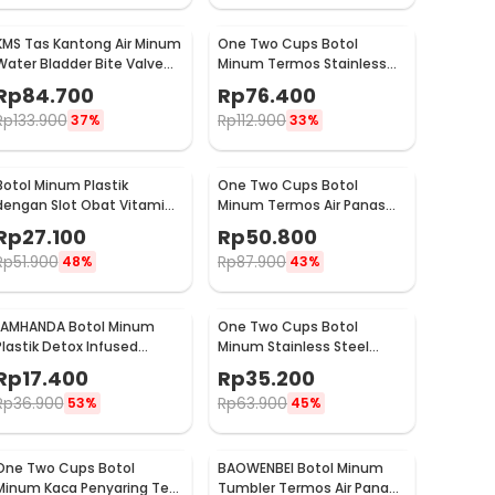
KMS Tas Kantong Air Minum
One Two Cups Botol
Water Bladder Bite Valve
Minum Termos Stainless
Hydration Bag 3L - BL018
Steel BPA Free 400ml -
Rp
84.700
Rp
76.400
K623
Rp
133.900
Rp
112.900
37%
33%
Botol Minum Plastik
One Two Cups Botol
dengan Slot Obat Vitamin
Minum Termos Air Panas
BPA Free 600ml - 830
Dingin with Cup Head
Rp
27.100
Rp
50.800
500ml - SUS304
Rp
51.900
Rp
87.900
48%
43%
LAMHANDA Botol Minum
One Two Cups Botol
Plastik Detox Infused
Minum Stainless Steel
Water Bottle BPA Free 1L -
Water Bottle 300ml -
Rp
17.400
Rp
35.200
QWF236
YM006
Rp
36.900
Rp
63.900
53%
45%
One Two Cups Botol
BAOWENBEI Botol Minum
Minum Kaca Penyaring Teh
Tumbler Termos Air Panas