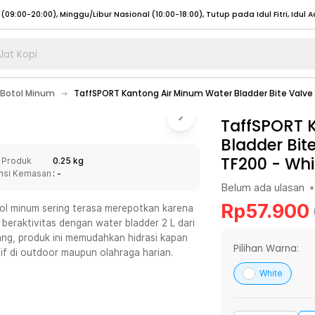
lat Kopi
umat (07:00 - 20:00), Sabtu - Minggu (08:00 - 20:00), Tutup pada Idul Fitri
Sele
Botol Minum
TaffSPORT Kantong Air Minum Water Bladder Bite Valve 
:00 - 20:00), Sabtu - Minggu/ Libur Nasional (08:00 - 17:00)
Selengkapnya
:00 - 20:00), Sabtu - Minggu/ Libur Nasional (08:00 - 17:00)
TaffSPORT 
Selengkapnya
Bladder Bit
 (09:00-20:00), Minggu/Libur Nasional (12:00-20:00), Tutup pada Idul Fitri
Sele
TF200
-
Whi
 Produk
0.25 kg
 (09:00-20:00), Minggu/Libur Nasional (12:00-20:00), Tutup pada Idul Fitri
Sele
nsi Kemasan
: -
Belum ada ulasan
•
Rp
57.900
tol minum sering terasa merepotkan karena
s beraktivitas dengan water bladder 2 L dari
ng, produk ini memudahkan hidrasi kapan
umat (07:00 - 20:00), Sabtu - Minggu (08:00 - 20:00), Tutup pada Idul Fitri
Sele
Pilihan Warna:
if di outdoor maupun olahraga harian.
:00 - 20:00), Sabtu - Minggu/ Libur Nasional (08:00 - 17:00)
Selengkapnya
White
:00 - 20:00), Sabtu - Minggu/ Libur Nasional (08:00 - 17:00)
Selengkapnya