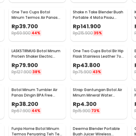
One Two Cups Botol
Shake n Take Blender Buah
Minum Termos Air Panas
Portable 4 Mata Pisau
Dingin Stainless Steel
500ml - VT-04
Rp
39.700
Rp
141.900
260ml - AQW575
Rp
69.900
Rp
215.900
44%
35%
LASKSTIRMUG Botol Minum
One Two Cups Botol Bir Hip
Protein Shaker Electric
Flask Stainless Leather 7oz
Bottle BPA Free 480ml -
with Shot Glass
Rp
79.900
Rp
43.800
1505
Rp
127.900
Rp
75.900
38%
43%
Botol Minum Tumbler Air
Strap Gantungan Botol Air
Panas Dingin BPA Free
Minum Mineral Water
Stainless Steel 350ml - HS-
Bottle Belt Hanger - 3330
Rp
38.200
Rp
4.300
6983
Rp
67.900
Rp
15.900
44%
73%
Funjia Home Botol Minum
Deerma Blender Portable
Termos Penyaring Teh Tea
Buah Juicer Wireless