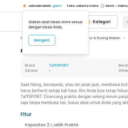
Jabodetabek
ganti
Toko Jakarta Utara
Toko Tangerang
Kategori
A
Silakan ubah lokasi store sesuai
Toko Cikupa
dengan lokasi Anda.
Pick n Go Jakarta Barat
Senin - J
Home Appliance
Perlengkapan Dapur & Ruang Makan
Mengerti
Pick n Go Bekasi
Senin - Jumat (08
Pick n Go Depok
Senin - Jumat (08
Rincian Produk
Toko Jakarta Pusat
Senin - Sabtu
Brand
TaffSPORT
Berat
Toko Jakarta Barat
Senin - Sabtu
Garansi
-
Dime
Toko Jakarta Utara
Toko Tangerang
Saat hiking, bersepeda, atau lari jarak jauh, membawa bo
harus berhenti setiap kali haus. Kini Anda bisa tetap foku
Toko Cikupa
TaffSPORT. Dirancang praktis dengan selang minum panja
Pick n Go Jakarta Barat
Senin - J
saja tanpa membuka tas. Solusi ideal untuk Anda yang akt
Pick n Go Bekasi
Senin - Jumat (08
Fitur
Pick n Go Depok
Senin - Jumat (08
Kapasitas 2 L Lebih Praktis