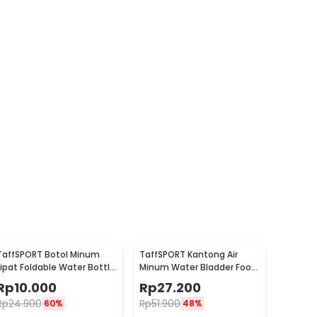
TaffSPORT Botol Minum
TaffSPORT Kantong Air
Lipat Foldable Water Bottle
Minum Water Bladder Food
BPA Free 700ml - S29
Grade Hydration Bag 2L -
Rp
10.000
Rp
27.200
SD16
Rp
24.900
Rp
51.900
60%
48%