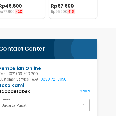
Double Wall 230ml - X9001
Dingin Stainless 500ml -
Rp
45.600
Rp
57.600
A1A0
Rp
77.900
Rp
96.900
42%
41%
Contact Center
Pembelian Online
Telp : (021) 39 700 200
Customer Service (WA) :
0899 721 7050
Toko Kami
Jabodetabek
Ganti
Lokasi
Jakarta Pusat