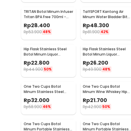
TRITAN Botol Minum Infuser
TaffSPORT Kantong Air
Tritan BPA Free 700ml -
Minum Water Bladder Bit
HS668
Valve Hydration Bag 2L -
Rp
28.400
Rp
48.300
SD16
Rp
53.900
Rp
81.900
48%
42%
Hip Flask Stainless Steel
Hip Flask Stainless Steel
Botol Minum Liquor
Botol Minum Liquor
Whiskey Vintage 7oz
Whiskey Vintage 7oz Jack
Rp
22.800
Rp
26.200
Johnnie Walker - H-7
Daniel - H-7
Rp
44.900
Rp
49.900
50%
48%
One Two Cups Botol
One Two Cups Botol
Minum Stainless Steel
Minum Wine Whiskey Hip
Portable with Carabiner
Flask 7oz - F0212
Rp
32.000
Rp
21.700
750ml - GBD
Rp
58.900
Rp
42.900
46%
50%
One Two Cups Botol
One Two Cups Botol
Minum Portable Stainless
Minum Portable Stainless