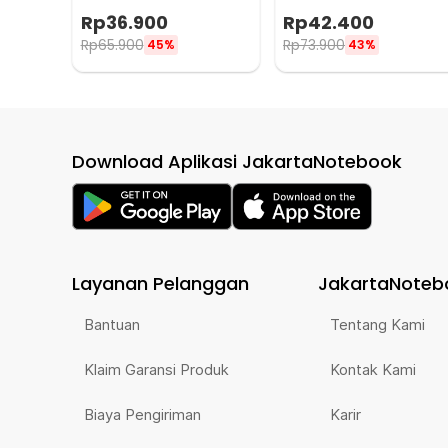
Steel 750ml - YM006
Steel 500ml - YM006
Rp
36.900
Rp
42.400
Rp
65.900
Rp
73.900
45%
43%
Download Aplikasi JakartaNotebook
Layanan Pelanggan
JakartaNoteb
Bantuan
Tentang Kami
Klaim Garansi Produk
Kontak Kami
Biaya Pengiriman
Karir