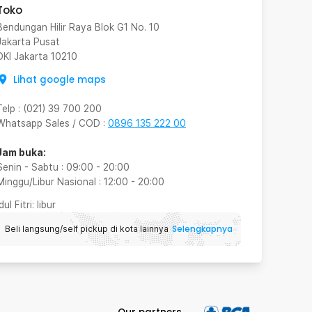
Toko
Bendungan Hilir Raya Blok G1 No. 10
Jakarta Pusat
DKI Jakarta
10210
Lihat google maps
Telp
:
(021) 39 700 200
Whatsapp Sales / COD
:
0896 135 222 00
Jam buka:
Senin - Sabtu
:
09:00
-
20:00
Minggu/Libur Nasional
:
12:00
-
20:00
Idul Fitri
: libur
Selengkapnya
Beli langsung/self pickup di kota lainnya