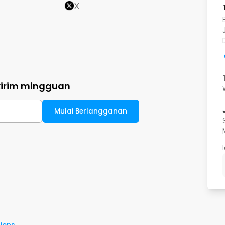
X
kirim mingguan
Mulai Berlangganan