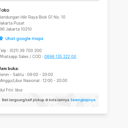
Toko
Bendungan Hilir Raya Blok G1 No. 10
Jakarta Pusat
DKI Jakarta
10210
Lihat google maps
Telp
:
(021) 39 700 200
Whatsapp Sales / COD
:
0896 135 222 00
Jam buka:
Senin - Sabtu
:
09:00
-
20:00
Minggu/Libur Nasional
:
12:00
-
20:00
Idul Fitri
: libur
Selengkapnya
Beli langsung/self pickup di kota lainnya