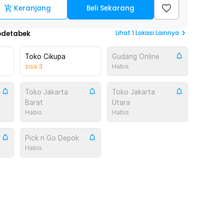
Keranjang
Beli Sekarang
Lihat
1
Lokasi Lainnya
odetabek
Toko Cikupa
Gudang Online
sisa
3
Habis
Toko Jakarta
Toko Jakarta
Barat
Utara
Habis
Habis
Pick n Go Depok
Habis