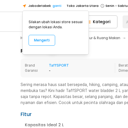
Jabodetabek
ganti
Toko Jakarta Utara
Toko Tangerang
Kategori
A
Silakan ubah lokasi store sesuai
Toko Cikupa
dengan lokasi Anda.
Pick n Go Jakarta Barat
Senin - J
Home Appliance
Perlengkapan Dapur & Ruang Makan
Mengerti
Pick n Go Bekasi
Senin - Jumat (08
Pick n Go Depok
Senin - Jumat (08
Rincian Produk
Toko Jakarta Pusat
Senin - Sabtu
Brand
TaffSPORT
Berat
Toko Jakarta Barat
Senin - Sabtu
Garansi
-
Dime
Toko Jakarta Utara
Toko Tangerang
Sering merasa haus saat bersepeda, hiking, camping, ata
membuka tas? Kini hadir TaffSPORT water bladder 2 L ya
Toko Cikupa
saja tanpa repot. Kapasitas besar, selang panjang, dan de
Pick n Go Jakarta Barat
Senin - J
nyaman dan efisien. Cocok untuk pecinta olahraga dan p
Pick n Go Bekasi
Senin - Jumat (08
Fitur
Pick n Go Depok
Senin - Jumat (08
Kapasitas Ideal 2 L