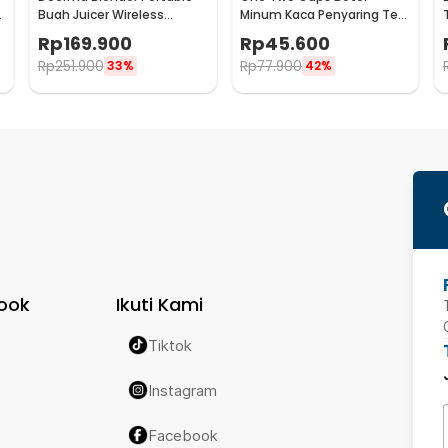
a
Buah Juicer Wireless
Minum Kaca Penyaring Teh
1500mAh 400ml - DEM-
Double Wall 230ml - X9001
Rp
169.900
Rp
45.600
NU05
Rp
251.900
Rp
77.900
33%
42%
ook
Ikuti Kami
Tiktok
Instagram
Facebook