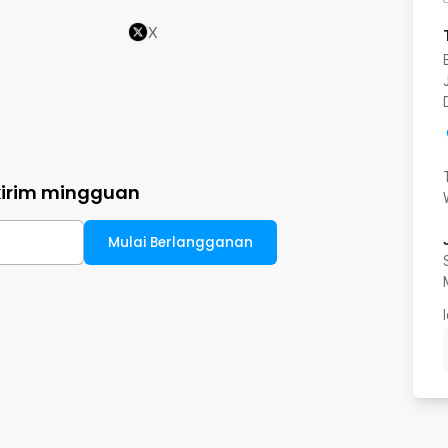
X
kirim mingguan
Mulai Berlangganan