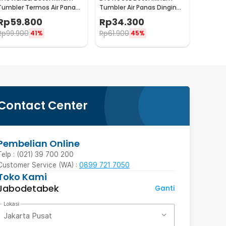
Tumbler Termos Air Panas
Tumbler Air Panas Dingin
Dingin Stainless 500ml -
Stainless Steel 380ml -
Rp
59.800
Rp
34.300
A1A0
TY204
Rp
99.900
Rp
61.900
41%
45%
Contact Center
Pembelian Online
Telp : (021) 39 700 200
Customer Service (WA) :
0899 721 7050
Toko Kami
Jabodetabek
Ganti
Lokasi
Jakarta Pusat