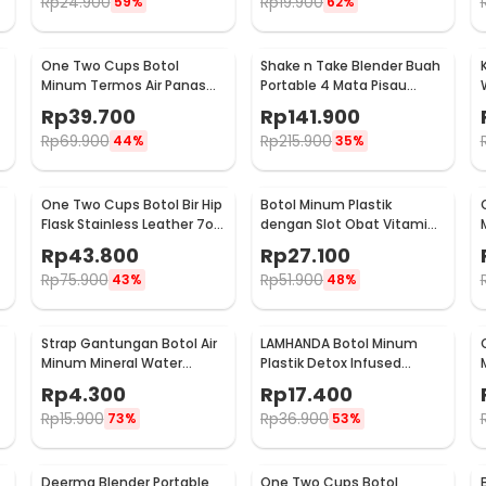
Rp
24.900
Rp
19.900
59%
62%
One Two Cups Botol
Shake n Take Blender Buah
Minum Termos Air Panas
Portable 4 Mata Pisau
Dingin Stainless Steel
500ml - VT-04
Rp
39.700
Rp
141.900
260ml - AQW575
Rp
69.900
Rp
215.900
44%
35%
One Two Cups Botol Bir Hip
Botol Minum Plastik
Flask Stainless Leather 7oz
dengan Slot Obat Vitamin
with Shot Glass
BPA Free 600ml - 830
Rp
43.800
Rp
27.100
Rp
75.900
Rp
51.900
43%
48%
Strap Gantungan Botol Air
LAMHANDA Botol Minum
Minum Mineral Water
Plastik Detox Infused
-
Bottle Belt Hanger - 3330
Water Bottle BPA Free 1L -
Rp
4.300
Rp
17.400
QWF236
Rp
15.900
Rp
36.900
73%
53%
Deerma Blender Portable
One Two Cups Botol