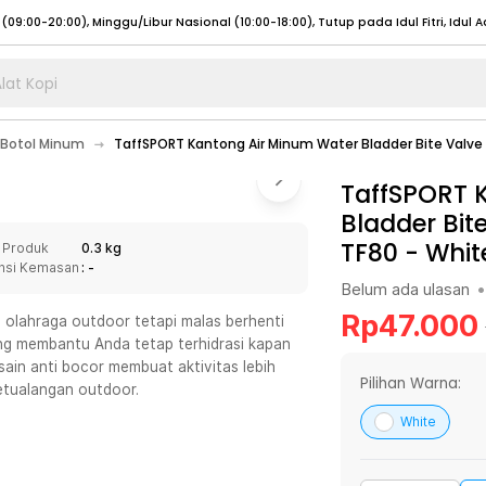
lat Kopi
umat (07:00 - 20:00), Sabtu - Minggu (08:00 - 20:00), Tutup pada Idul Fitri
Sele
Botol Minum
TaffSPORT Kantong Air Minum Water Bladder Bite Valve 
:00 - 20:00), Sabtu - Minggu/ Libur Nasional (08:00 - 17:00)
Selengkapnya
:00 - 20:00), Sabtu - Minggu/ Libur Nasional (08:00 - 17:00)
TaffSPORT 
Selengkapnya
Bladder Bit
 (09:00-20:00), Minggu/Libur Nasional (12:00-20:00), Tutup pada Idul Fitri
Sele
TF80
-
Whit
 Produk
0.3 kg
 (09:00-20:00), Minggu/Libur Nasional (12:00-20:00), Tutup pada Idul Fitri
Sele
nsi Kemasan
: -
Belum ada ulasan
•
Rp
47.000
u olahraga outdoor tetapi malas berhenti
ng membantu Anda tetap terhidrasi kapan
sain anti bocor membuat aktivitas lebih
umat (07:00 - 20:00), Sabtu - Minggu (08:00 - 20:00), Tutup pada Idul Fitri
Sele
Pilihan Warna:
etualangan outdoor.
:00 - 20:00), Sabtu - Minggu/ Libur Nasional (08:00 - 17:00)
Selengkapnya
White
:00 - 20:00), Sabtu - Minggu/ Libur Nasional (08:00 - 17:00)
Selengkapnya