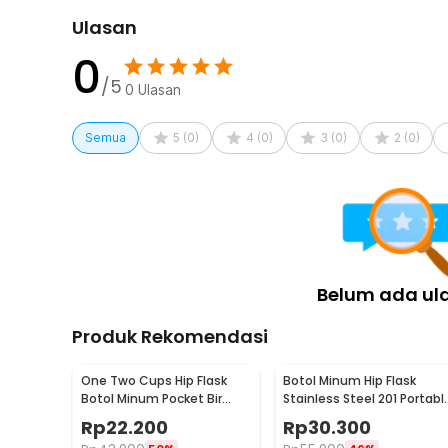
Saat kosong, water bladder dapat dilipat sehingga he
Ulasan
dimasukkan ke hydration backpack, tas sepeda, atau ran
0
Kelengkapan Produk
/5
0
Ulasan
Rincian yang Anda dapatkan untuk pembelian produk ini
1 x TaffSPORT Kantong Air Minum Water Bladder Bit
Semua
5
(
0
)
4
(
0
)
3
(
0
)
2
(
0
)
Belum ada ul
Produk Rekomendasi
One Two Cups Hip Flask
Botol Minum Hip Flask
Botol Minum Pocket Bir
Stainless Steel 201 Portabl
Stainless Steel 201 8oz -
Round Shape 150ml - B-5
Rp
22.200
Rp
30.300
MS351