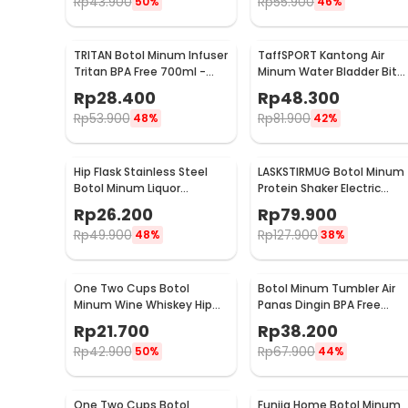
Rp
43.900
Rp
55.900
50%
46%
TRITAN Botol Minum Infuser
TaffSPORT Kantong Air
Tritan BPA Free 700ml -
Minum Water Bladder Bit
HS668
Valve Hydration Bag 2L -
Rp
28.400
Rp
48.300
SD16
Rp
53.900
Rp
81.900
48%
42%
Hip Flask Stainless Steel
LASKSTIRMUG Botol Minum
Botol Minum Liquor
Protein Shaker Electric
Whiskey Vintage 7oz Jack
Bottle BPA Free 480ml -
Rp
26.200
Rp
79.900
Daniel - H-7
1505
Rp
49.900
Rp
127.900
48%
38%
One Two Cups Botol
Botol Minum Tumbler Air
Minum Wine Whiskey Hip
Panas Dingin BPA Free
Flask 7oz - F0212
Stainless Steel 350ml - HS
Rp
21.700
Rp
38.200
6983
Rp
42.900
Rp
67.900
50%
44%
One Two Cups Botol
Funjia Home Botol Minum