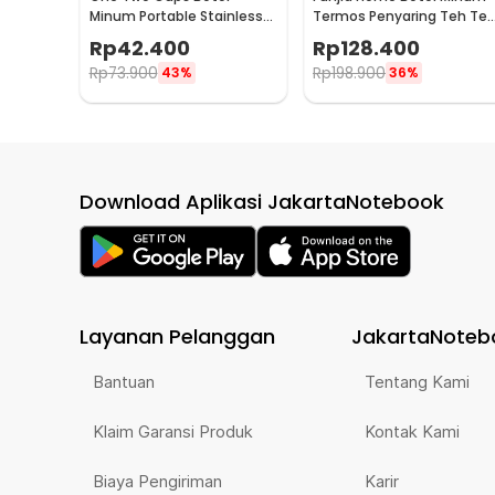
Minum Portable Stainless
Termos Penyaring Teh Te
Steel 500ml - YM006
Infuser 520ml
Rp
42.400
Rp
128.400
Rp
73.900
Rp
198.900
43%
36%
Download Aplikasi JakartaNotebook
Layanan Pelanggan
JakartaNoteb
Bantuan
Tentang Kami
Klaim Garansi Produk
Kontak Kami
Biaya Pengiriman
Karir