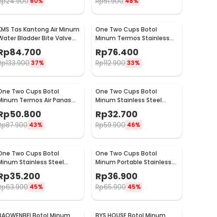
Rp
24.900
Rp
51.900
60%
48%
KMS Tas Kantong Air Minum
One Two Cups Botol
Water Bladder Bite Valve
Minum Termos Stainless
Hydration Bag 3L - BL018
Steel BPA Free 400ml -
Rp
84.700
Rp
76.400
K623
Rp
133.900
Rp
112.900
37%
33%
One Two Cups Botol
One Two Cups Botol
Minum Termos Air Panas
Minum Stainless Steel
Dingin with Cup Head
Portable with Carabiner
Rp
50.800
Rp
32.700
500ml - SUS304
750ml - GBD
Rp
87.900
Rp
59.900
43%
46%
One Two Cups Botol
One Two Cups Botol
Minum Stainless Steel
Minum Portable Stainless
Water Bottle 300ml -
Steel 750ml - YM006
Rp
35.200
Rp
36.900
YM006
Rp
63.900
Rp
65.900
45%
45%
BAOWENBEI Botol Minum
BYS HOUSE Botol Minum