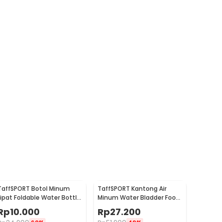
TaffSPORT Botol Minum
TaffSPORT Kantong Air
Lipat Foldable Water Bottle
Minum Water Bladder Food
BPA Free 700ml - S29
Grade Hydration Bag 2L -
Rp
10.000
Rp
27.200
SD16