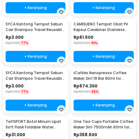
+ Keranjang
+ Keranjang
SYCA Kantong Tempat Sabun
CAMISUENO Tempat Obat Pil
Cair Shampoo Travel Reusable
Kapsul Carabiner Stainless
Pouch 50ml - Z21
Steel Waterproof 73mm - CM1
Rp
3.000
Rp
61.500
Rp
12.900
77%
Rp
102.900
41%
+ Keranjang
+ Keranjang
SYCA Kantong Tempat Sabun
iCafilas Nanopresso Coffee
Cair Shampoo Travel Reusable
Maker 2in1 19 Bar 80ml for
Pouch 100ml - Z21
Nespresso - ME2218
Rp
3.000
Rp
674.300
Rp
12.900
77%
Rp
910.900
26%
+ Keranjang
+ Keranjang
TaffSPORT Botol Minum Lipat
One Two Cups Portable Coffee
Soft Flask Foldable Water
Maker 3in1 7500mAh 60ml for
Bottle TPU 500ml - TF-50
Nespresso - KF-JN-02
Rp
31.000
Rp
368.600