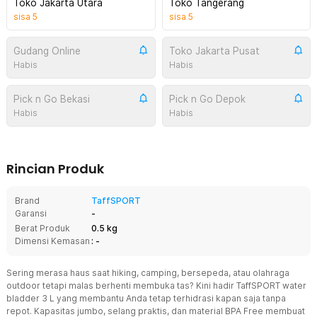
Toko Jakarta Utara
Toko Tangerang
sisa
5
sisa
5
Gudang Online
Toko Jakarta Pusat
Habis
Habis
Pick n Go Bekasi
Pick n Go Depok
Habis
Habis
Rincian Produk
Brand
TaffSPORT
Garansi
-
Berat Produk
0.5 kg
Dimensi Kemasan
: -
Sering merasa haus saat hiking, camping, bersepeda, atau olahraga
outdoor tetapi malas berhenti membuka tas? Kini hadir TaffSPORT water
bladder 3 L yang membantu Anda tetap terhidrasi kapan saja tanpa
repot. Kapasitas jumbo, selang praktis, dan material BPA Free membuat