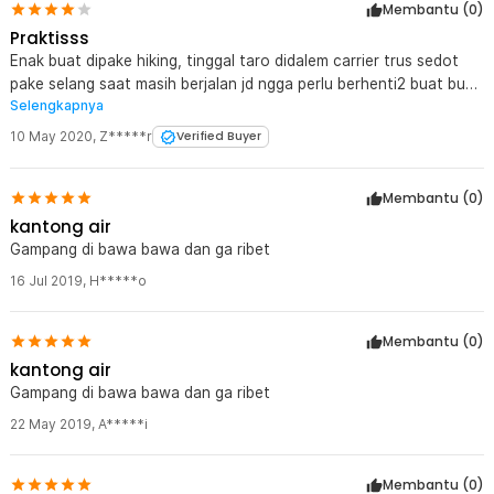
Membantu (
0
)
Praktisss
Enak buat dipake hiking, tinggal taro didalem carrier trus sedot
pake selang saat masih berjalan jd ngga perlu berhenti2 buat buka
Selengkapnya
botol minum. Tapi PR buat katupnya, punya saya baru sekali
dipake hiking sudah bocor rembes. Ada harga ada rupa sih.
10 May 2020
,
Z*****r
Verified Buyer
Membantu (
0
)
kantong air
Gampang di bawa bawa dan ga ribet
16 Jul 2019
,
H*****o
Membantu (
0
)
kantong air
Gampang di bawa bawa dan ga ribet
22 May 2019
,
A*****i
Membantu (
0
)