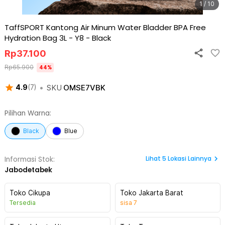
1 / 10
TaffSPORT Kantong Air Minum Water Bladder BPA Free
Hydration Bag 3L - Y8
-
Black
Rp
37.100
Rp
65.900
44
%
•
SKU
OMSE7VBK
4.9
(
7
)
Pilihan Warna:
Black
Blue
Lihat
5
Lokasi Lainnya
Informasi Stok:
Jabodetabek
Toko Cikupa
Toko Jakarta Barat
Tersedia
sisa
7