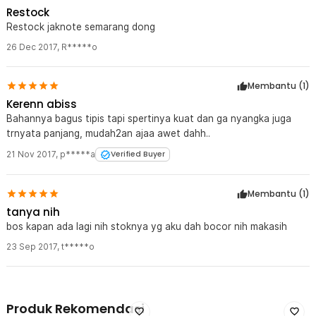
Restock
Restock jaknote semarang dong
26 Dec 2017
,
R*****o
Membantu (
1
)
Kerenn abiss
Bahannya bagus tipis tapi spertinya kuat dan ga nyangka juga
trnyata panjang, mudah2an ajaa awet dahh..
21 Nov 2017
,
p*****a
Verified Buyer
Membantu (
1
)
tanya nih
bos kapan ada lagi nih stoknya yg aku dah bocor nih makasih
23 Sep 2017
,
t*****o
Produk Rekomendasi