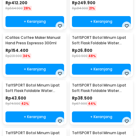
Nespresso - ME2410
300ml - MA2302
Rp
412.200
Rp
249.900
Rp
564.900
28%
Rp
314.900
21%
+ Keranjang
+ Keranjang
iCafilas Coffee Maker Manual
TaffSPORT Botol Minum Lipat
Hand Press Espresso 300ml
Soft Flask Foldable Water
Bottle TPU 150ml - TFB-10
Rp
154.400
Rp
26.800
Rp
231.900
34%
Rp
50.900
48%
+ Keranjang
+ Keranjang
TaffSPORT Botol Minum Lipat
TaffSPORT Botol Minum Lipat
Soft Flask Foldable Water
Soft Flask Foldable Water
Bottle TPU 500ml - TFB-50
Bottle Sport TPU 500ml - TF-25
Rp
43.600
Rp
38.500
Rp
74.900
42%
Rp
67.900
44%
+ Keranjang
+ Keranjang
TaffSPORT Botol Minum Lipat
TaffSPORT Botol Minum Lipat