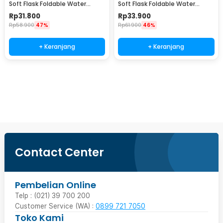
Soft Flask Foldable Water
Soft Flask Foldable Water
Bottle Sport TPU 250ml - TF-25
Bottle TPU 500ml - TFG-50
Rp
31.800
Rp
33.900
Rp
58.900
47%
Rp
61.900
46%
+ Keranjang
+ Keranjang
Beli Sekarang
Contact Center
Pembelian Online
Telp : (021) 39 700 200
Customer Service (WA) :
0899 721 7050
Toko Kami