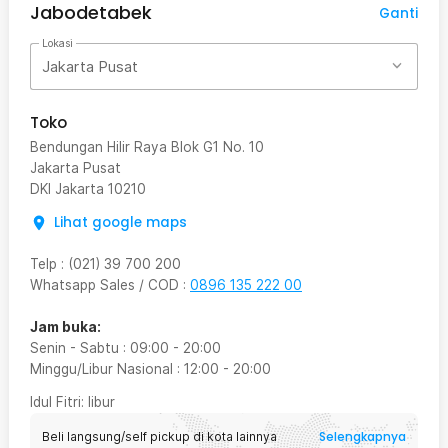
Jabodetabek
Ganti
Lokasi
Jakarta Pusat
Toko
Bendungan Hilir Raya Blok G1 No. 10
Jakarta Pusat
DKI Jakarta
10210
Lihat google maps
Telp
:
(021) 39 700 200
Whatsapp Sales / COD
:
0896 135 222 00
Jam buka:
Senin - Sabtu
:
09:00
-
20:00
Minggu/Libur Nasional
:
12:00
-
20:00
Idul Fitri
: libur
Selengkapnya
Beli langsung/self pickup di kota lainnya