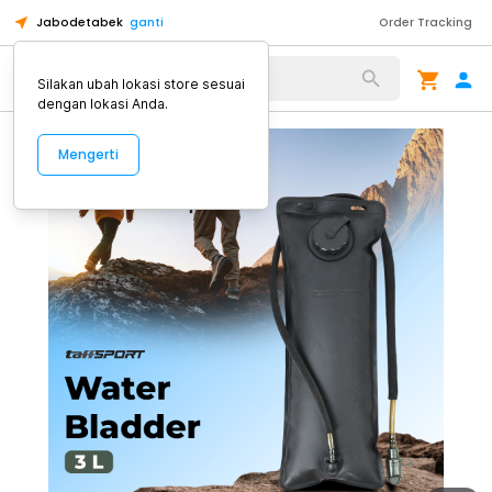
Jabodetabek
ganti
Order Tracking
Alat Kopi
Silakan ubah lokasi store sesuai
dengan lokasi Anda.
Mengerti