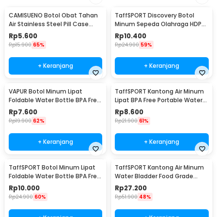
CAMISUENO Botol Obat Tahan
TaffSPORT Discovery Botol
Air Stainless Steel Pill Case
Minum Sepeda Olahraga HDPE
Travel EDC - JS207
Dust Cover 650ml - 3026
Rp
5.600
Rp
10.400
Rp
15.900
65%
Rp
24.900
59%
+ Keranjang
+ Keranjang
VAPUR Botol Minum Lipat
TaffSPORT Kantong Air Minum
Foldable Water Bottle BPA Free
Lipat BPA Free Portable Water
Karabiner 500ml - V5
Bag 5L - SD-10
Rp
7.600
Rp
8.600
Rp
19.900
62%
Rp
21.900
61%
+ Keranjang
+ Keranjang
TaffSPORT Botol Minum Lipat
TaffSPORT Kantong Air Minum
Foldable Water Bottle BPA Free
Water Bladder Food Grade
700ml - S29
Hydration Bag 2L - SD16
Rp
10.000
Rp
27.200
Rp
24.900
60%
Rp
51.900
48%