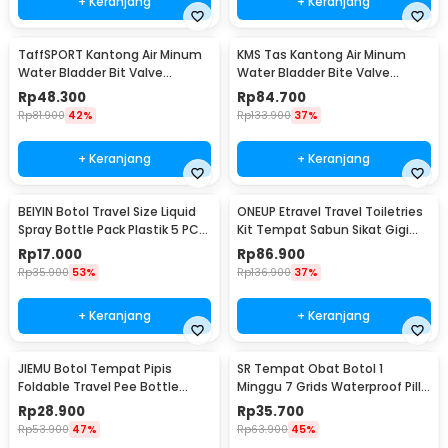
+ Keranjang
+ Keranjang
TaffSPORT Kantong Air Minum
KMS Tas Kantong Air Minum
Water Bladder Bit Valve
Water Bladder Bite Valve
Hydration Bag 2L - SD16
Hydration Bag 3L - BL018
Rp
48.300
Rp
84.700
Rp
81.900
42%
Rp
133.900
37%
+ Keranjang
+ Keranjang
BEIYIN Botol Travel Size Liquid
ONEUP Etravel Travel Toiletries
Spray Bottle Pack Plastik 5 PCS
Kit Tempat Sabun Sikat Gigi
- 1712
Handuk - YW46
Rp
17.000
Rp
86.900
Rp
35.900
53%
Rp
136.900
37%
+ Keranjang
+ Keranjang
JIEMU Botol Tempat Pipis
SR Tempat Obat Botol 1
Foldable Travel Pee Bottle
Minggu 7 Grids Waterproof Pill
750ml - PA341
Container - SR070273
Rp
28.900
Rp
35.700
Rp
53.900
47%
Rp
63.900
45%