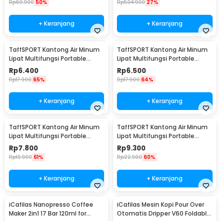
Rp
60.900
50%
Rp
504.900
27%
+ Keranjang
+ Keranjang
TaffSPORT Kantong Air Minum
TaffSPORT Kantong Air Minum
Lipat Multifungsi Portable
Lipat Multifungsi Portable
Water Bag 1L - SD-5
Water Bag 1.5L - SD-5
Rp
6.400
Rp
6.500
Rp
17.900
65%
Rp
17.900
64%
+ Keranjang
+ Keranjang
TaffSPORT Kantong Air Minum
TaffSPORT Kantong Air Minum
Lipat Multifungsi Portable
Lipat Multifungsi Portable
Water Bag 2.5L - SD-5
Water Bag 3L - SD-5
Rp
7.800
Rp
9.300
Rp
19.900
61%
Rp
22.900
60%
+ Keranjang
+ Keranjang
iCafilas Nanopresso Coffee
iCafilas Mesin Kopi Pour Over
Maker 2in1 17 Bar 120ml for
Otomatis Dripper V60 Foldable