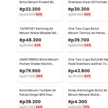
Botol Minum Pocket Bir
Stainless Steel 201 Portabl
Stainless Steel 201 8oz -
Round Shape 150ml - B-5
Rp
22.200
Rp
30.300
MS351
Rp
43.900
Rp
55.900
50%
46%
TaffSPORT Kantong Air
One Two Cups Botol
Minum Water Bladder Bit
Minum Termos Air Panas
Valve Hydration Bag 2L -
Dingin Stainless Steel
Rp
48.300
Rp
39.700
SD16
260ml - AQW575
Rp
81.900
Rp
69.900
42%
44%
LASKSTIRMUG Botol Minum
One Two Cups Botol Bir Hi
Protein Shaker Electric
Flask Stainless Leather 7o
Bottle BPA Free 480ml -
with Shot Glass
Rp
79.900
Rp
43.800
1505
Rp
127.900
Rp
75.900
38%
43%
Botol Minum Tumbler Air
Strap Gantungan Botol Air
Panas Dingin BPA Free
Minum Mineral Water
Stainless Steel 350ml - HS-
Bottle Belt Hanger - 3330
Rp
38.200
Rp
4.300
6983
Rp
67.900
Rp
15.900
44%
73%