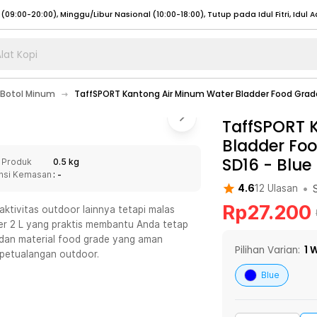
lat Kopi
umat (07:00 - 20:00), Sabtu - Minggu (08:00 - 20:00), Tutup pada Idul Fitri
Sele
Botol Minum
TaffSPORT Kantong Air Minum Water Bladder Food Grade
:00 - 20:00), Sabtu - Minggu/ Libur Nasional (08:00 - 17:00)
Selengkapnya
:00 - 20:00), Sabtu - Minggu/ Libur Nasional (08:00 - 17:00)
TaffSPORT 
Selengkapnya
Bladder Foo
 (09:00-20:00), Minggu/Libur Nasional (12:00-20:00), Tutup pada Idul Fitri
Sele
SD16
-
Blue
 Produk
0.5 kg
 (09:00-20:00), Minggu/Libur Nasional (12:00-20:00), Tutup pada Idul Fitri
Sele
nsi Kemasan
: -
•
4.6
12
Ulasan
Rp
27.200
 aktivitas outdoor lainnya tetapi malas
er 2 L yang praktis membantu Anda tetap
s dan material food grade yang aman
umat (07:00 - 20:00), Sabtu - Minggu (08:00 - 20:00), Tutup pada Idul Fitri
Sele
Pilihan Varian:
1
W
 petualangan outdoor.
:00 - 20:00), Sabtu - Minggu/ Libur Nasional (08:00 - 17:00)
Selengkapnya
Blue
:00 - 20:00), Sabtu - Minggu/ Libur Nasional (08:00 - 17:00)
Selengkapnya