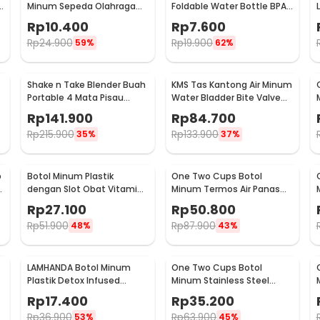
e
Minum Sepeda Olahraga
Foldable Water Bottle BPA
HDPE Dust Cover 650ml -
Free Karabiner 500ml - V5
Rp
10.400
Rp
7.600
3026
Rp
24.900
Rp
19.900
59%
62%
Shake n Take Blender Buah
KMS Tas Kantong Air Minum
Portable 4 Mata Pisau
Water Bladder Bite Valve
500ml - VT-04
Hydration Bag 3L - BL018
Rp
141.900
Rp
84.700
Rp
215.900
Rp
133.900
35%
37%
p
Botol Minum Plastik
One Two Cups Botol
z
dengan Slot Obat Vitamin
Minum Termos Air Panas
BPA Free 600ml - 830
Dingin with Cup Head
Rp
27.100
Rp
50.800
500ml - SUS304
Rp
51.900
Rp
87.900
48%
43%
LAMHANDA Botol Minum
One Two Cups Botol
Plastik Detox Infused
Minum Stainless Steel
Water Bottle BPA Free 1L -
Water Bottle 300ml -
Rp
17.400
Rp
35.200
QWF236
YM006
Rp
36.900
Rp
63.900
53%
45%