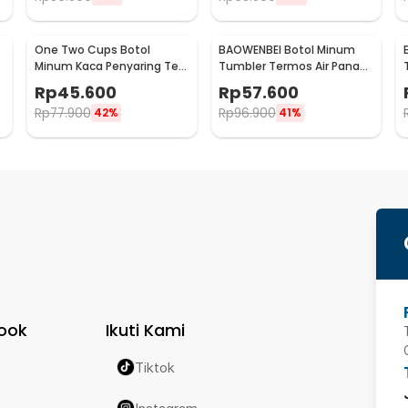
One Two Cups Botol
BAOWENBEI Botol Minum
Minum Kaca Penyaring Teh
Tumbler Termos Air Panas
Double Wall 230ml - X9001
Dingin Stainless 500ml -
Rp
45.600
Rp
57.600
A1A0
Rp
77.900
Rp
96.900
42%
41%
ook
Ikuti Kami
Tiktok