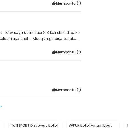
Membantu (
1
)
et . Btw saya udah cuci 2 3 kali sblm di pake
eluar rasa aneh . Mungkin ga bisa terlalu
Membantu (
1
)
Membantu (
1
)
TaffSPORT Discovery Botol
VAPUR Botol Minum Lipat