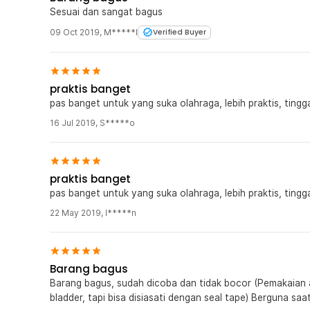
Sesuai dan sangat bagus
09 Oct 2019
,
M*****l
Verified Buyer
praktis banget
pas banget untuk yang suka olahraga, lebih praktis, tingg
16 Jul 2019
,
S*****o
praktis banget
pas banget untuk yang suka olahraga, lebih praktis, tingg
22 May 2019
,
l*****n
Barang bagus
Barang bagus, sudah dicoba dan tidak bocor (Pemakaian awal ada rembesan di sambungan slang dan
bladder, tapi bisa disiasati dengan seal tape) Berguna saat