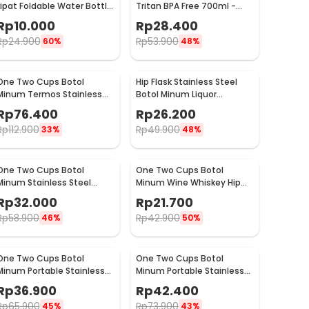
Lipat Foldable Water Bottle
Tritan BPA Free 700ml -
BPA Free 700ml - S29
HS668
Rp
10.000
Rp
28.400
Rp
24.900
Rp
53.900
60%
48%
One Two Cups Botol
Hip Flask Stainless Steel
Minum Termos Stainless
Botol Minum Liquor
Steel BPA Free 400ml -
Whiskey Vintage 7oz Jack
Rp
76.400
Rp
26.200
K623
Daniel - H-7
Rp
112.900
Rp
49.900
33%
48%
One Two Cups Botol
One Two Cups Botol
Minum Stainless Steel
Minum Wine Whiskey Hip
Portable with Carabiner
Flask 7oz - F0212
Rp
32.000
Rp
21.700
750ml - GBD
Rp
58.900
Rp
42.900
46%
50%
One Two Cups Botol
One Two Cups Botol
Minum Portable Stainless
Minum Portable Stainless
Steel 750ml - YM006
Steel 500ml - YM006
Rp
36.900
Rp
42.400
Rp
65.900
Rp
73.900
45%
43%