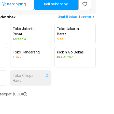
Keranjang
Beli Sekarang
Lihat
5
Lokasi Lainnya
odetabek
Toko Jakarta
Toko Jakarta
Pusat
Barat
Tersedia
sisa
5
Toko Tangerang
Pick n Go Bekasi
sisa
2
Pre-Order
Toko Cikupa
Habis
i tempat (COD)