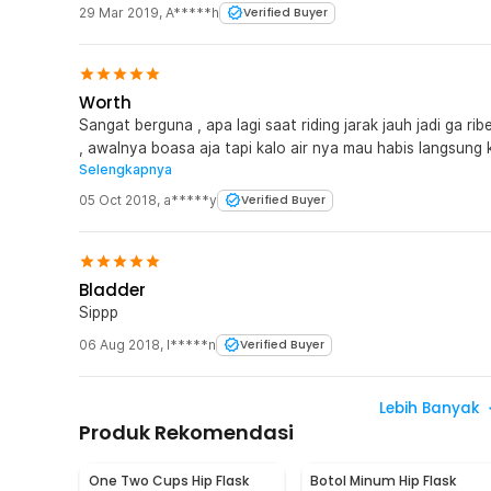
29 Mar 2019
,
A*****h
Verified Buyer
Worth
Sangat berguna , apa lagi saat riding jarak jauh jadi ga rib
, awalnya boasa aja tapi kalo air nya mau habis langsung k
Selengkapnya
lama juga di dalemnya ..
05 Oct 2018
,
a*****y
Verified Buyer
Bladder
Sippp
06 Aug 2018
,
I*****n
Verified Buyer
Lebih Banyak
Produk Rekomendasi
One Two Cups Hip Flask
Botol Minum Hip Flask