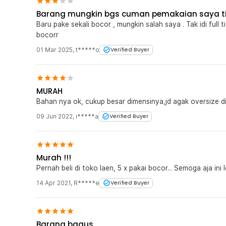
Barang mungkin bgs cuman pemakaian saya ti
Baru pake sekali bocor , mungkin salah saya . Tak idi full
bocorr
01 Mar 2025
,
t*****o
Verified Buyer
MURAH
Bahan nya ok, cukup besar dimensinya,jd agak oversize d
09 Jun 2022
,
i*****a
Verified Buyer
Murah !!!
Pernah beli di toko laen, 5 x pakai bocor... Semoga aja ini 
14 Apr 2021
,
R*****e
Verified Buyer
Barang bagus