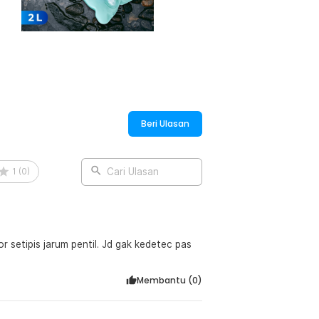
:
od Grade Hydration Bag - SD16
Beri Ulasan
1
(
0
)
Cari Ulasan
 setipis jarum pentil. Jd gak kedetec pas
Membantu (
0
)