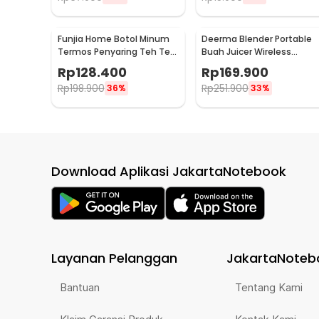
Funjia Home Botol Minum
Deerma Blender Portable
Termos Penyaring Teh Tea
Buah Juicer Wireless
Infuser 520ml
1500mAh 400ml - DEM-
Rp
128.400
Rp
169.900
NU05
Rp
198.900
Rp
251.900
36%
33%
Download Aplikasi JakartaNotebook
Layanan Pelanggan
JakartaNoteb
Bantuan
Tentang Kami