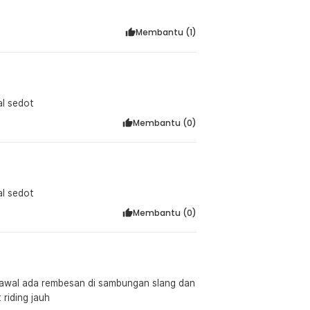
Membantu (
1
)
al sedot
Membantu (
0
)
al sedot
Membantu (
0
)
 riding jauh