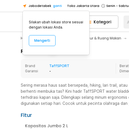
Jabodetabek
ganti
Toko Jakarta Utara
Toko Tangerang
Kategori
A
Silakan ubah lokasi store sesuai
Toko Cikupa
dengan lokasi Anda.
Pick n Go Jakarta Barat
Senin - J
Home Appliance
Perlengkapan Dapur & Ruang Makan
Mengerti
Pick n Go Bekasi
Senin - Jumat (08
Pick n Go Depok
Senin - Jumat (08
Rincian Produk
Toko Jakarta Pusat
Senin - Sabtu
Brand
TaffSPORT
Berat
Toko Jakarta Barat
Senin - Sabtu
Garansi
-
Dime
Toko Jakarta Utara
Toko Tangerang
Sering merasa haus saat bersepeda, hiking, lari trail, atau
berhenti membuka tas? Kini hadir TaffSPORT water bladd
Toko Cikupa
terhidrasi kapan saja. Dilengkapi selang minum ergonomi
Pick n Go Jakarta Barat
Senin - J
digunakan setiap hari. Cocok untuk pecinta olahraga dan
Pick n Go Bekasi
Senin - Jumat (08
Fitur
Pick n Go Depok
Senin - Jumat (08
Kapasitas Jumbo 2 L