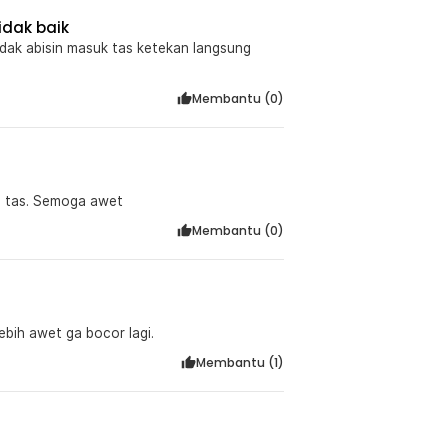
dak baik
 tidak abisin masuk tas ketekan langsung
Membantu (
0
)
i tas. Semoga awet
Membantu (
0
)
lebih awet ga bocor lagi.
Membantu (
1
)