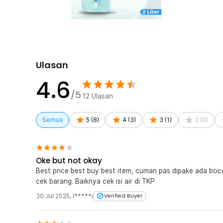
Kelengkapan Produk
Rincian yang Anda dapatkan untuk pembelian produk ini
1 x TaffSPORT Kantong Air Minum Water Bladder Fo
Ulasan
4.6
/5
12
Ulasan
Semua
5
(
8
)
4
(
3
)
3
(
1
)
2
(
0
)
Oke but not okay
Best price best buy best item, cuman pas dipake ada bocor
cek barang. Baiknya cek isi air di TKP
30 Jul 2025
,
I*****i
Verified Buyer