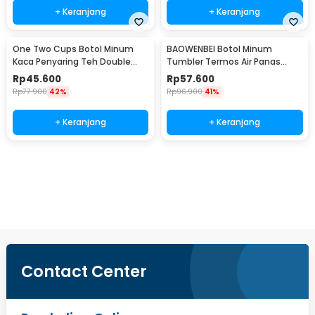
+ Keranjang
+ Keranjang
One Two Cups Botol Minum
BAOWENBEI Botol Minum
Kaca Penyaring Teh Double
Tumbler Termos Air Panas
Wall 230ml - X9001
Dingin Stainless 500ml - A1A0
Rp
45.600
Rp
57.600
Rp
77.900
42%
Rp
96.900
41%
+ Keranjang
+ Keranjang
Beli Sekarang
Contact Center