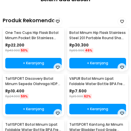
Produk Rekomendasi
One Two Cups Hip Flask Botol
Botol Minum Hip Flask Stainless
Minum Pocket Bir Stainless
Steel 201 Portable Round Shape
Steel 201 8oz - MS351
150ml - B-5
Rp
22.200
Rp
30.300
Rp
43.900
50%
Rp
55.900
46%
+ Keranjang
+ Keranjang
TaffSPORT Discovery Botol
VAPUR Botol Minum Lipat
Minum Sepeda Olahraga HDPE
Foldable Water Bottle BPA Free
Dust Cover 650ml - 3026
Karabiner 500ml - V5
Rp
10.400
Rp
7.600
Rp
24.900
59%
Rp
19.900
62%
+ Keranjang
+ Keranjang
TaffSPORT Botol Minum Lipat
TaffSPORT Kantong Air Minum
Foldable Water Bottle BPA Free
Water Bladder Food Grade