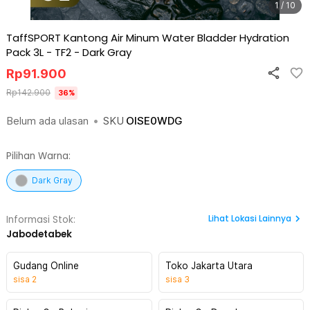
1 / 10
TaffSPORT Kantong Air Minum Water Bladder Hydration
Pack 3L - TF2
-
Dark Gray
Rp
91.900
Rp
142.900
36
%
Belum ada ulasan
•
SKU
OISE0WDG
Pilihan Warna:
Dark Gray
Lihat
Lokasi Lainnya
Informasi Stok:
Jabodetabek
Gudang Online
Toko Jakarta Utara
sisa
2
sisa
3