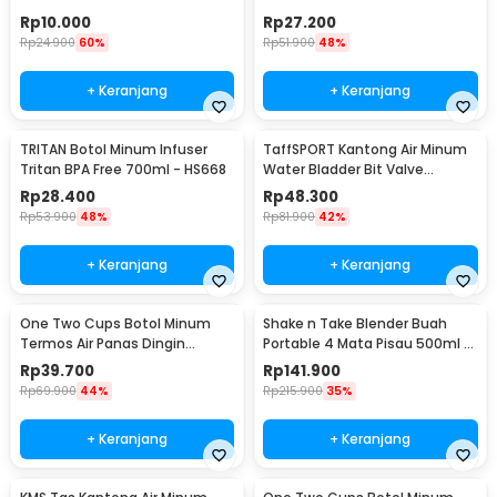
700ml - S29
Hydration Bag 2L - SD16
Rp
10.000
Rp
27.200
Rp
24.900
60%
Rp
51.900
48%
+ Keranjang
+ Keranjang
TRITAN Botol Minum Infuser
TaffSPORT Kantong Air Minum
Tritan BPA Free 700ml - HS668
Water Bladder Bit Valve
Hydration Bag 2L - SD16
Rp
28.400
Rp
48.300
Rp
53.900
48%
Rp
81.900
42%
+ Keranjang
+ Keranjang
One Two Cups Botol Minum
Shake n Take Blender Buah
Termos Air Panas Dingin
Portable 4 Mata Pisau 500ml -
Stainless Steel 260ml -
VT-04
Rp
39.700
Rp
141.900
AQW575
Rp
69.900
44%
Rp
215.900
35%
+ Keranjang
+ Keranjang