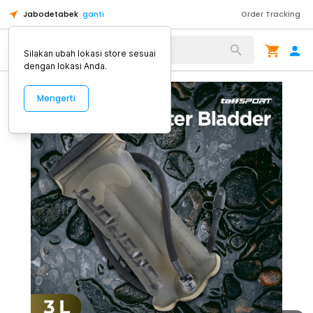
Jabodetabek
ganti
Order Tracking
Alat Kopi
Silakan ubah lokasi store sesuai
dengan lokasi Anda.
Mengerti