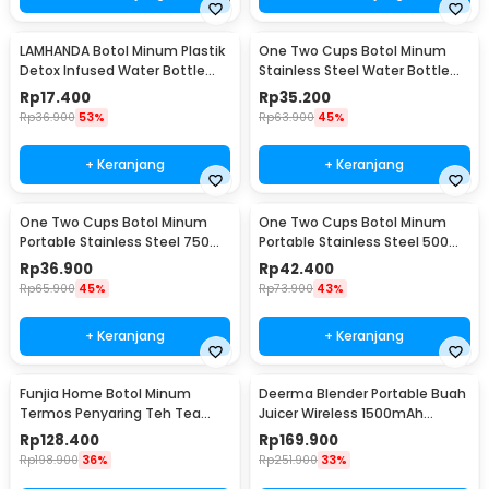
LAMHANDA Botol Minum Plastik
One Two Cups Botol Minum
Detox Infused Water Bottle
Stainless Steel Water Bottle
BPA Free 1L - QWF236
300ml - YM006
Rp
17.400
Rp
35.200
Rp
36.900
53%
Rp
63.900
45%
+ Keranjang
+ Keranjang
One Two Cups Botol Minum
One Two Cups Botol Minum
Portable Stainless Steel 750ml
Portable Stainless Steel 500ml
- YM006
- YM006
Rp
36.900
Rp
42.400
Rp
65.900
45%
Rp
73.900
43%
+ Keranjang
+ Keranjang
Funjia Home Botol Minum
Deerma Blender Portable Buah
Termos Penyaring Teh Tea
Juicer Wireless 1500mAh
Infuser 520ml
400ml - DEM-NU05
Rp
128.400
Rp
169.900
Rp
198.900
36%
Rp
251.900
33%