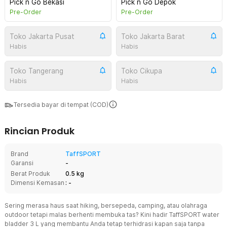
Pick n Go Bekasi
Pick n Go Depok
Pre-Order
Pre-Order
Toko Jakarta Pusat
Toko Jakarta Barat
Habis
Habis
Toko Tangerang
Toko Cikupa
Habis
Habis
Tersedia bayar di tempat (COD)
Rincian Produk
Brand
TaffSPORT
Garansi
-
Berat Produk
0.5 kg
Dimensi Kemasan
: -
Sering merasa haus saat hiking, bersepeda, camping, atau olahraga
outdoor tetapi malas berhenti membuka tas? Kini hadir TaffSPORT water
bladder 3 L yang membantu Anda tetap terhidrasi kapan saja tanpa