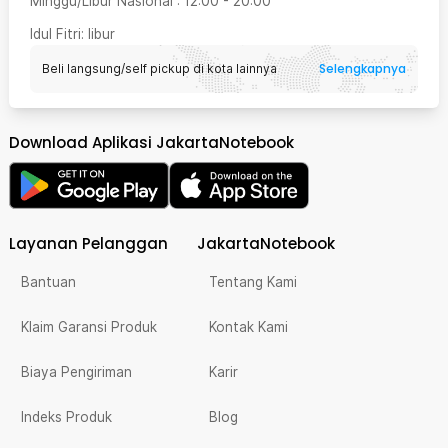
Minggu/Libur Nasional
:
12:00
-
20:00
Idul Fitri
: libur
Selengkapnya
Beli langsung/self pickup di kota lainnya
Download Aplikasi JakartaNotebook
Layanan Pelanggan
JakartaNotebook
Bantuan
Tentang Kami
Klaim Garansi Produk
Kontak Kami
Biaya Pengiriman
Karir
Indeks Produk
Blog