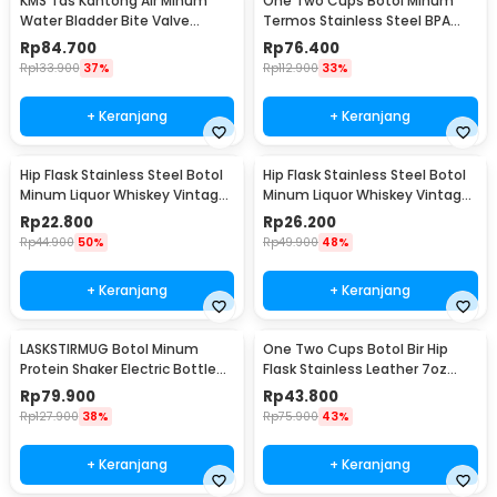
KMS Tas Kantong Air Minum
One Two Cups Botol Minum
Water Bladder Bite Valve
Termos Stainless Steel BPA
Hydration Bag 3L - BL018
Free 400ml - K623
Rp
84.700
Rp
76.400
Rp
133.900
37%
Rp
112.900
33%
+ Keranjang
+ Keranjang
Hip Flask Stainless Steel Botol
Hip Flask Stainless Steel Botol
Minum Liquor Whiskey Vintage
Minum Liquor Whiskey Vintage
7oz Johnnie Walker - H-7
7oz Jack Daniel - H-7
Rp
22.800
Rp
26.200
Rp
44.900
50%
Rp
49.900
48%
+ Keranjang
+ Keranjang
LASKSTIRMUG Botol Minum
One Two Cups Botol Bir Hip
Protein Shaker Electric Bottle
Flask Stainless Leather 7oz
BPA Free 480ml - 1505
with Shot Glass
Rp
79.900
Rp
43.800
Rp
127.900
38%
Rp
75.900
43%
+ Keranjang
+ Keranjang