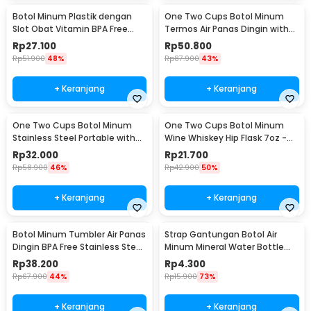
Botol Minum Plastik dengan
One Two Cups Botol Minum
Slot Obat Vitamin BPA Free
Termos Air Panas Dingin with
600ml - 830
Cup Head 500ml - SUS304
Rp
27.100
Rp
50.800
Rp
51.900
48%
Rp
87.900
43%
+ Keranjang
+ Keranjang
One Two Cups Botol Minum
One Two Cups Botol Minum
Stainless Steel Portable with
Wine Whiskey Hip Flask 7oz -
Carabiner 750ml - GBD
F0212
Rp
32.000
Rp
21.700
Rp
58.900
46%
Rp
42.900
50%
+ Keranjang
+ Keranjang
Botol Minum Tumbler Air Panas
Strap Gantungan Botol Air
Dingin BPA Free Stainless Steel
Minum Mineral Water Bottle
350ml - HS-6983
Belt Hanger - 3330
Rp
38.200
Rp
4.300
Rp
67.900
44%
Rp
15.900
73%
+ Keranjang
+ Keranjang