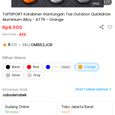
1 / 7
TaffSPORT Karabiner Gantungan Tas Outdoor Quickdraw
Aluminium Alloy - AT76
-
Orange
Rp
6.500
Rp
17.900
64
%
•
SKU
OMRS3JOR
5
(
20
)
Pilihan Warna:
Black
Red
Blue
Orange
Habis
Silver
Gray
Lihat
1
Lokasi Lainnya
Informasi Stok:
Jabodetabek
Gudang Online
Toko Jakarta Barat
Tersedia
sisa
5