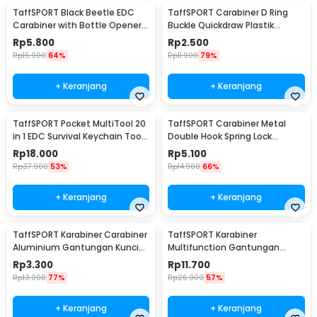
TaffSPORT Black Beetle EDC
TaffSPORT Carabiner D Ring
Carabiner with Bottle Opener -
Buckle Quickdraw Plastik
ED11
Tactical Outdoor - AT35
Rp
5.800
Rp
2.500
Rp
15.900
64%
Rp
11.900
79%
+ Keranjang
+ Keranjang
TaffSPORT Pocket MultiTool 20
TaffSPORT Carabiner Metal
in 1 EDC Survival Keychain Tool
Double Hook Spring Lock
- ED26
Gantungan Kunci 50kg - AT17
Rp
18.000
Rp
5.100
Rp
37.900
53%
Rp
14.900
66%
+ Keranjang
+ Keranjang
TaffSPORT Karabiner Carabiner
TaffSPORT Karabiner
Aluminium Gantungan Kunci
Multifunction Gantungan
EDC Outdoor 7.5cm - 698
Kunci Stainless Steel - ED77
Rp
3.300
Rp
11.700
Rp
13.900
77%
Rp
26.900
57%
+ Keranjang
+ Keranjang