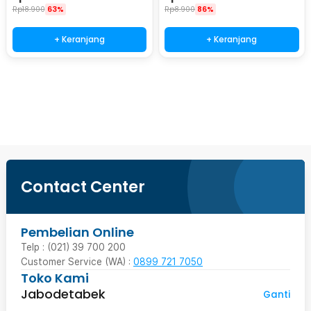
AT32
Rp
18.900
63%
Rp
8.900
86%
+ Keranjang
+ Keranjang
Beli Sekarang
Contact Center
Pembelian Online
Telp : (021) 39 700 200
Customer Service (WA) :
0899 721 7050
Toko Kami
Jabodetabek
Ganti