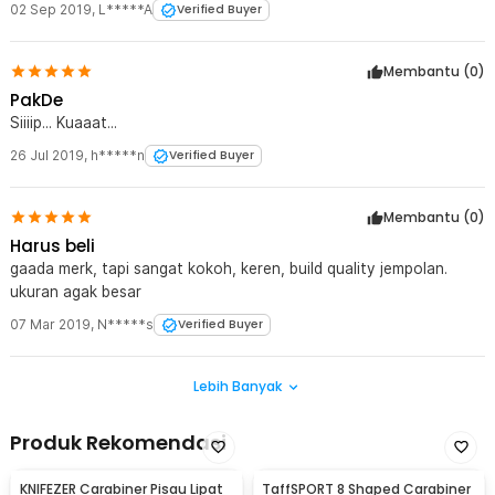
02 Sep 2019
,
L*****A
Verified Buyer
Membantu (
0
)
PakDe
Siiiip... Kuaaat...
26 Jul 2019
,
h*****n
Verified Buyer
Membantu (
0
)
Harus beli
gaada merk, tapi sangat kokoh, keren, build quality jempolan.
ukuran agak besar
07 Mar 2019
,
N*****s
Verified Buyer
Lebih Banyak
Produk Rekomendasi
KNIFEZER Carabiner Pisau Lipat
TaffSPORT 8 Shaped Carabiner