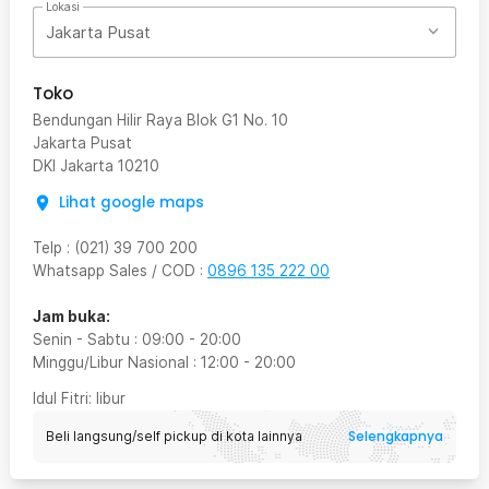
Lokasi
Jakarta Pusat
Toko
Bendungan Hilir Raya Blok G1 No. 10
Jakarta Pusat
DKI Jakarta
10210
Lihat google maps
Telp
:
(021) 39 700 200
Whatsapp Sales / COD
:
0896 135 222 00
Jam buka:
Senin - Sabtu
:
09:00
-
20:00
Minggu/Libur Nasional
:
12:00
-
20:00
Idul Fitri
: libur
Selengkapnya
Beli langsung/self pickup di kota lainnya