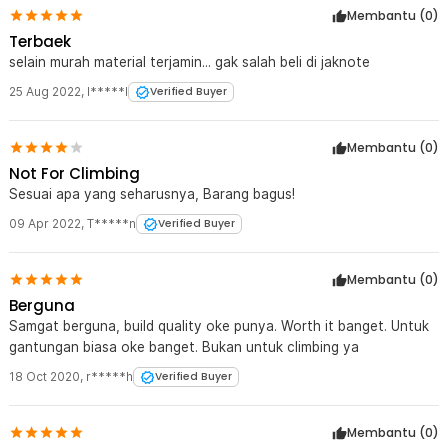
memberikan rasa aman lebih saat membawa perlengkapan
Membantu (
0
)
penting.
Terbaek
Kelengkapan Produk
selain murah material terjamin... gak salah beli di jaknote
25 Aug 2022
Rincian yang Anda dapatkan untuk pembelian produk ini:
,
I*****l
Verified Buyer
1 x TaffSPORT Karabiner Gantungan Tas Outdoor Quickdraw
Aluminium Alloy - AT76
Membantu (
0
)
Not For Climbing
Sesuai apa yang seharusnya, Barang bagus!
09 Apr 2022
,
T*****n
Verified Buyer
Membantu (
0
)
Berguna
Samgat berguna, build quality oke punya. Worth it banget. Untuk
gantungan biasa oke banget. Bukan untuk climbing ya
18 Oct 2020
,
r*****h
Verified Buyer
Membantu (
0
)