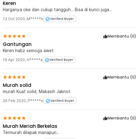
Keren
Harganya oke dan cukup tangguh... Bisa di kunci juga...
13 Oct 2020
,
M*****h
Verified Buyer
Membantu (
0
)
Gantungan
Keren habz semoga awet
19 Apr 2020
,
H*****a
Verified Buyer
Membantu (
0
)
Murah solid
murah Kuat solid, Makasih Jaknot
26 Feb 2020
,
P*****o
Verified Buyer
Membantu (
0
)
Murah Meriah Berkelas
Termurah dilapak manapun...