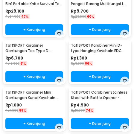
5in1 Portable Knife Survival Tool
Pengait Barang Multifungsi 1
EDC - ED30
PCS - AT30
Rp
29.100
Rp
9.700
Rp
54.900
47%
Rp
23.900
60%
+ Keranjang
+ Keranjang
TaffSPORT Karabiner
TaffSPORT Karabiner Mini D-
Gantungan Tas Type D
type Hanging Keychain EDC
Quickdraw Outdoor Aluminium
Outdoor Metal - AT36
Rp
6.700
Rp
1.300
- AT12
Rp
16.900
61%
Rp
8.900
86%
+ Keranjang
+ Keranjang
TaffSPORT Karabiner Mini
TaffSPORT Carabiner Stainless
Gantungan Kunci Keychain
Steel with Bottle Opener -
Hanging Buckle - AT10
ED25
Rp
1.000
Rp
4.500
Rp
7.900
88%
Rp
16.900
74%
+ Keranjang
+ Keranjang