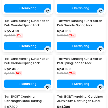
+ Keranjang
+ Keranjang
Taffware Kancing Kunci Kaitan
Taffware Kancing Kunci Kaitan
Peti Grendel Spring Lock
Peti Grendel Spring Lock
Stainless Steel L - J107
Stainless Steel M - J107
Rp
5.400
Rp
4.100
Rp
15.900
67%
Rp
15.900
75%
+ Keranjang
+ Keranjang
Taffware Kancing Kunci Kaitan
Taffware Kancing Kunci Kaitan
Peti Grendel Spring Lock
Peti Spring Loaded Lock
Stainless Steel S - J107
Stainless Steel M - J108
Rp
2.400
Rp
4.100
Rp
11.900
80%
Rp
15.900
75%
+ Keranjang
+ Keranjang
TaffSPORT Carabiner
TaffSPORT Karabiner Carabiner
Gantungan Kunci Barang
Aluminium Gantungan Kunci
Stainless Steel Snap Hook -
EDC Outdoor 4.6cm - 698
Rp
7.100
Rp
1.300