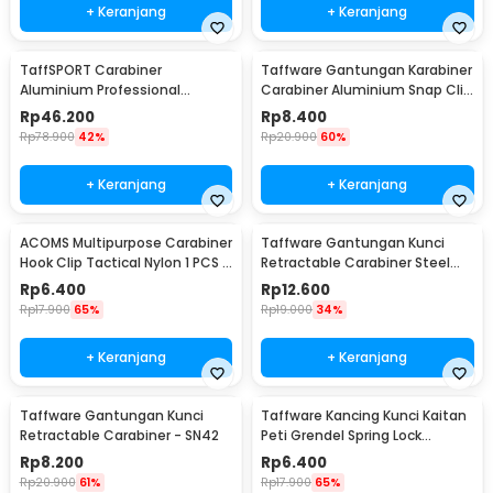
+ Keranjang
+ Keranjang
TaffSPORT Carabiner
Taffware Gantungan Karabiner
Aluminium Professional
Carabiner Aluminium Snap Clip
Heavy-Duty Locking 25kN -
Lock 6 PCS - ST15
Rp
46.200
Rp
8.400
CE21
Rp
78.900
42%
Rp
20.900
60%
+ Keranjang
+ Keranjang
ACOMS Multipurpose Carabiner
Taffware Gantungan Kunci
Hook Clip Tactical Nylon 1 PCS -
Retractable Carabiner Steel
HW75
Wire - SN40
Rp
6.400
Rp
12.600
Rp
17.900
65%
Rp
19.000
34%
+ Keranjang
+ Keranjang
Taffware Gantungan Kunci
Taffware Kancing Kunci Kaitan
Retractable Carabiner - SN42
Peti Grendel Spring Lock
Stainless Steel XL - J107
Rp
8.200
Rp
6.400
Rp
20.900
61%
Rp
17.900
65%