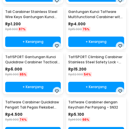
Tali Carabiner Stainless Steel
Gantungan Kunci Taffware
Wire Keys Gantungan Kunci
Multifunctional Carabiner with
Koper 1 PCS - 201380
Key Chain - SN31
Rp
1.200
Rp
4.000
Rp
8.900
87%
Rp
15.900
75%
+ Keranjang
+ Keranjang
TaffSPORT Gantungan Kunci
TaffSPORT Climbing Carabiner
Quickdraw Carabiner Tactical
Stainless Steel Safety Lock -
Nylon Belt - SN74
CE40
Rp
6.000
Rp
15.200
Rp
16.900
65%
Rp
32.900
54%
+ Keranjang
+ Keranjang
Taffware Carabiner Quickdraw
Taffware Carabiner dengan
Pengait Tali Pegas Fleksibel
Keychain Per Panjang - SN32
Outdoor EDC - SN44
Rp
4.500
Rp
5.100
Rp
16.900
74%
Rp
14.900
66%