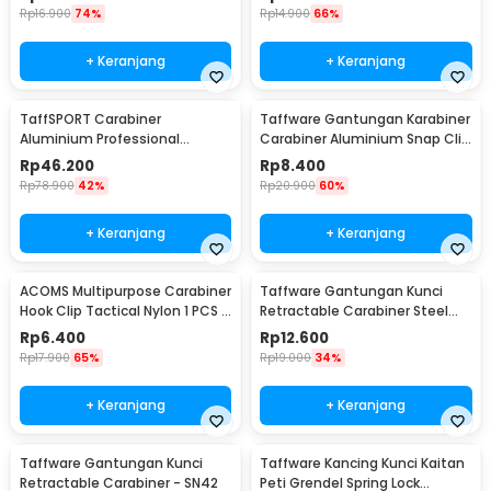
Rp
16.900
74%
Rp
14.900
66%
+ Keranjang
+ Keranjang
TaffSPORT Carabiner
Taffware Gantungan Karabiner
Aluminium Professional
Carabiner Aluminium Snap Clip
Heavy-Duty Locking 25kN -
Lock 6 PCS - ST15
Rp
46.200
Rp
8.400
CE21
Rp
78.900
42%
Rp
20.900
60%
+ Keranjang
+ Keranjang
ACOMS Multipurpose Carabiner
Taffware Gantungan Kunci
Hook Clip Tactical Nylon 1 PCS -
Retractable Carabiner Steel
HW75
Wire - SN40
Rp
6.400
Rp
12.600
Rp
17.900
65%
Rp
19.000
34%
+ Keranjang
+ Keranjang
Taffware Gantungan Kunci
Taffware Kancing Kunci Kaitan
Retractable Carabiner - SN42
Peti Grendel Spring Lock