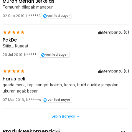
Murah Meriah Berkelas
Termurah dilapak manapun...
02 Sep 2019
,
L*****A
Verified Buyer
Membantu (
0
)
PakDe
Siiiip... Kuaaat...
26 Jul 2019
,
h*****n
Verified Buyer
Membantu (
0
)
Harus beli
gaada merk, tapi sangat kokoh, keren, build quality jempolan.
ukuran agak besar
07 Mar 2019
,
N*****s
Verified Buyer
Lebih Banyak
Produk Rekomendasi