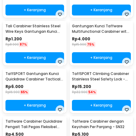
+ Keranjang
+ Keranjang
Tali Carabiner Stainless Steel
Gantungan Kunci Taffware
Wire Keys Gantungan Kunci
Multifunctional Carabiner with
Koper 1 PCS - 201380
Key Chain - SN31
Rp
1.200
Rp
4.000
Rp
8.900
87%
Rp
15.900
75%
+ Keranjang
+ Keranjang
TaffSPORT Gantungan Kunci
TaffSPORT Climbing Carabiner
Quickdraw Carabiner Tactical
Stainless Steel Safety Lock -
Nylon Belt - SN74
CE40
Rp
6.000
Rp
15.200
Rp
16.900
65%
Rp
32.900
54%
+ Keranjang
+ Keranjang
Taffware Carabiner Quickdraw
Taffware Carabiner dengan
Pengait Tali Pegas Fleksibel
Keychain Per Panjang - SN32
Outdoor EDC - SN44
Rp
4.500
Rp
5.100