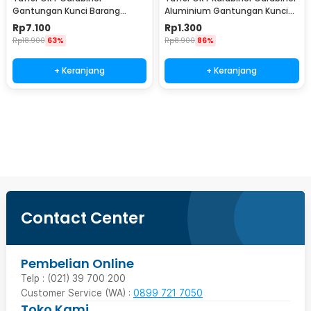
Gantungan Kunci Barang
Aluminium Gantungan Kunci
Stainless Steel Snap Hook -
EDC Outdoor 4.6cm - 698
Rp
7.100
Rp
1.300
AT32
Rp
18.900
63%
Rp
8.900
86%
+ Keranjang
+ Keranjang
Beli Sekarang
Contact Center
Pembelian Online
Telp : (021) 39 700 200
Customer Service (WA) :
0899 721 7050
Toko Kami