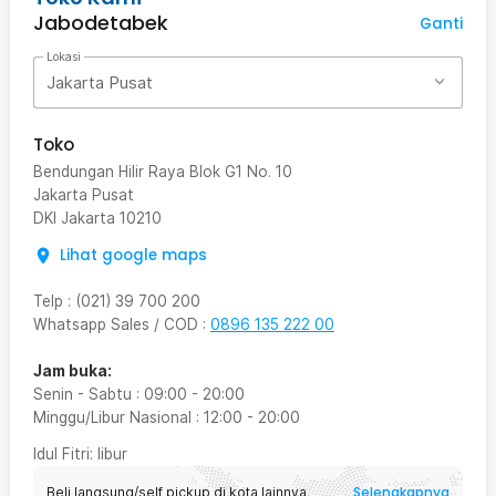
Jabodetabek
Ganti
Lokasi
Jakarta Pusat
Toko
Bendungan Hilir Raya Blok G1 No. 10
Jakarta Pusat
DKI Jakarta
10210
Lihat google maps
Telp
:
(021) 39 700 200
Whatsapp Sales / COD
:
0896 135 222 00
Jam buka:
Senin - Sabtu
:
09:00
-
20:00
Minggu/Libur Nasional
:
12:00
-
20:00
Idul Fitri
: libur
Selengkapnya
Beli langsung/self pickup di kota lainnya