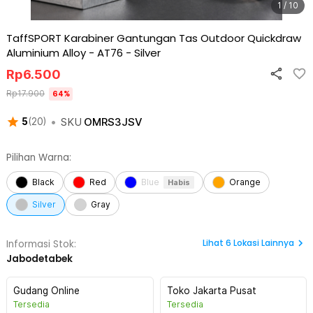
1 / 10
TaffSPORT Karabiner Gantungan Tas Outdoor Quickdraw
Aluminium Alloy - AT76
-
Silver
Rp
6.500
Rp
17.900
64
%
•
SKU
OMRS3JSV
5
(
20
)
Pilihan Warna:
Black
Red
Blue
Orange
Habis
Silver
Gray
Lihat
6
Lokasi Lainnya
Informasi Stok:
Jabodetabek
Gudang Online
Toko Jakarta Pusat
Tersedia
Tersedia