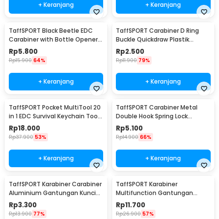
+ Keranjang
+ Keranjang
TaffSPORT Black Beetle EDC
TaffSPORT Carabiner D Ring
Carabiner with Bottle Opener -
Buckle Quickdraw Plastik
ED11
Tactical Outdoor - AT35
Rp
5.800
Rp
2.500
Rp
15.900
64%
Rp
11.900
79%
+ Keranjang
+ Keranjang
TaffSPORT Pocket MultiTool 20
TaffSPORT Carabiner Metal
in 1 EDC Survival Keychain Tool
Double Hook Spring Lock
- ED26
Gantungan Kunci 50kg - AT17
Rp
18.000
Rp
5.100
Rp
37.900
53%
Rp
14.900
66%
+ Keranjang
+ Keranjang
TaffSPORT Karabiner Carabiner
TaffSPORT Karabiner
Aluminium Gantungan Kunci
Multifunction Gantungan
EDC Outdoor 7.5cm - 698
Kunci Stainless Steel - ED77
Rp
3.300
Rp
11.700
Rp
13.900
77%
Rp
26.900
57%