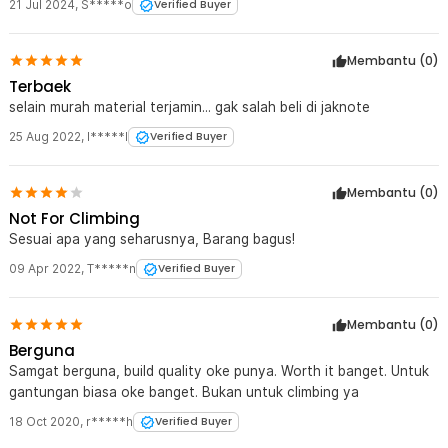
memberikan rasa aman lebih saat membawa perlengkapan
21 Jul 2024
,
S*****o
Verified Buyer
penting.
Membantu (
0
)
Kelengkapan Produk
Terbaek
Rincian yang Anda dapatkan untuk pembelian produk ini:
selain murah material terjamin... gak salah beli di jaknote
1 x TaffSPORT Karabiner Gantungan Tas Outdoor Quickdraw
Aluminium Alloy - AT76
25 Aug 2022
,
I*****l
Verified Buyer
Membantu (
0
)
Not For Climbing
Sesuai apa yang seharusnya, Barang bagus!
09 Apr 2022
,
T*****n
Verified Buyer
Membantu (
0
)
Berguna
Samgat berguna, build quality oke punya. Worth it banget. Untuk
gantungan biasa oke banget. Bukan untuk climbing ya
18 Oct 2020
,
r*****h
Verified Buyer