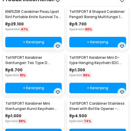
KNIFEZER Carabiner Pisau Lipat
TaffSPORT 8 Shaped Carabiner
5in1 Portable Knife Survival Tool
Pengait Barang Multifungsi 1
EDC - ED30
PCS - AT30
Rp
29.100
Rp
9.700
Rp
54.900
47%
Rp
23.900
60%
+ Keranjang
+ Keranjang
TaffSPORT Karabiner
TaffSPORT Karabiner Mini D-
Gantungan Tas Type D
type Hanging Keychain EDC
Quickdraw Outdoor Aluminium
Outdoor Metal - AT36
Rp
6.700
Rp
1.300
- AT12
Rp
16.900
61%
Rp
8.900
86%
+ Keranjang
+ Keranjang
TaffSPORT Karabiner Mini
TaffSPORT Carabiner Stainless
Gantungan Kunci Keychain
Steel with Bottle Opener -
Hanging Buckle - AT10
ED25
Rp
1.000
Rp
4.500
Rp
7.900
88%
Rp
16.900
74%