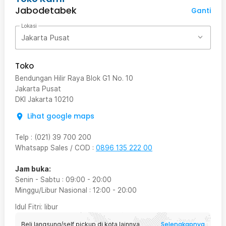
Jabodetabek
Ganti
Lokasi
Jakarta Pusat
Toko
Bendungan Hilir Raya Blok G1 No. 10
Jakarta Pusat
DKI Jakarta
10210
Lihat google maps
Telp
:
(021) 39 700 200
Whatsapp Sales / COD
:
0896 135 222 00
Jam buka:
Senin - Sabtu
:
09:00
-
20:00
Minggu/Libur Nasional
:
12:00
-
20:00
Idul Fitri
: libur
Selengkapnya
Beli langsung/self pickup di kota lainnya