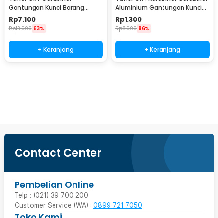
Gantungan Kunci Barang
Aluminium Gantungan Kunci
Stainless Steel Snap Hook -
EDC Outdoor 4.6cm - 698
Rp
7.100
Rp
1.300
AT32
Rp
18.900
63%
Rp
8.900
86%
+ Keranjang
+ Keranjang
Beli Sekarang
Contact Center
Pembelian Online
Telp : (021) 39 700 200
Customer Service (WA) :
0899 721 7050
Toko Kami