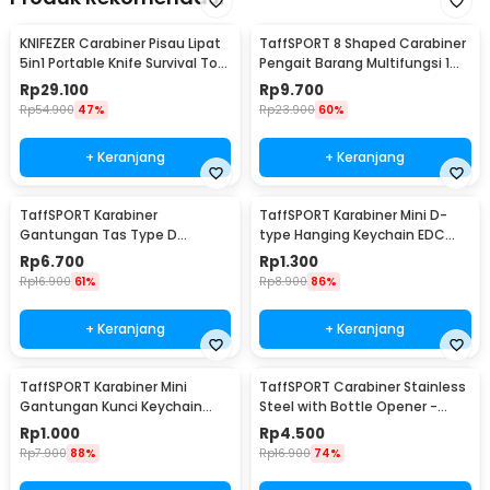
KNIFEZER Carabiner Pisau Lipat
TaffSPORT 8 Shaped Carabiner
5in1 Portable Knife Survival Tool
Pengait Barang Multifungsi 1
EDC - ED30
PCS - AT30
Rp
29.100
Rp
9.700
Rp
54.900
47%
Rp
23.900
60%
+ Keranjang
+ Keranjang
TaffSPORT Karabiner
TaffSPORT Karabiner Mini D-
Gantungan Tas Type D
type Hanging Keychain EDC
Quickdraw Outdoor Aluminium
Outdoor Metal - AT36
Rp
6.700
Rp
1.300
- AT12
Rp
16.900
61%
Rp
8.900
86%
+ Keranjang
+ Keranjang
TaffSPORT Karabiner Mini
TaffSPORT Carabiner Stainless
Gantungan Kunci Keychain
Steel with Bottle Opener -
Hanging Buckle - AT10
ED25
Rp
1.000
Rp
4.500
Rp
7.900
88%
Rp
16.900
74%