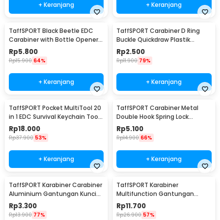
+ Keranjang
+ Keranjang
TaffSPORT Black Beetle EDC
TaffSPORT Carabiner D Ring
Carabiner with Bottle Opener -
Buckle Quickdraw Plastik
ED11
Tactical Outdoor - AT35
Rp
5.800
Rp
2.500
Rp
15.900
64%
Rp
11.900
79%
+ Keranjang
+ Keranjang
TaffSPORT Pocket MultiTool 20
TaffSPORT Carabiner Metal
in 1 EDC Survival Keychain Tool
Double Hook Spring Lock
- ED26
Gantungan Kunci 50kg - AT17
Rp
18.000
Rp
5.100
Rp
37.900
53%
Rp
14.900
66%
+ Keranjang
+ Keranjang
TaffSPORT Karabiner Carabiner
TaffSPORT Karabiner
Aluminium Gantungan Kunci
Multifunction Gantungan
EDC Outdoor 7.5cm - 698
Kunci Stainless Steel - ED77
Rp
3.300
Rp
11.700
Rp
13.900
77%
Rp
26.900
57%