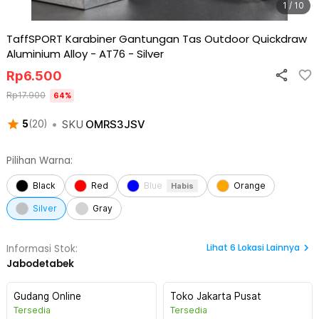
1 / 10
TaffSPORT Karabiner Gantungan Tas Outdoor Quickdraw
Aluminium Alloy - AT76
-
Silver
Rp
6.500
Rp
17.900
64
%
•
SKU
OMRS3JSV
5
(
20
)
Pilihan Warna:
Black
Red
Blue
Orange
Habis
Silver
Gray
Lihat
6
Lokasi Lainnya
Informasi Stok:
Jabodetabek
Gudang Online
Toko Jakarta Pusat
Tersedia
Tersedia