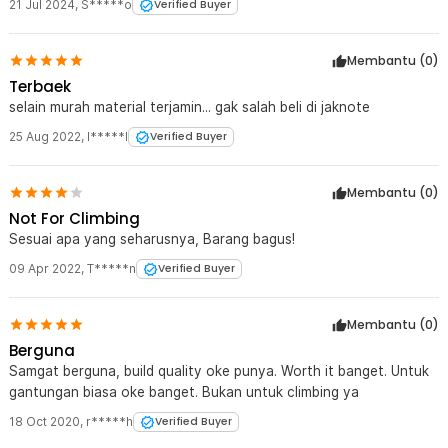
memberikan rasa aman lebih saat membawa perlengkapan
21 Jul 2024
,
S*****o
Verified Buyer
penting.
Membantu (
0
)
Kelengkapan Produk
Terbaek
Rincian yang Anda dapatkan untuk pembelian produk ini:
selain murah material terjamin... gak salah beli di jaknote
1 x TaffSPORT Karabiner Gantungan Tas Outdoor Quickdraw
Aluminium Alloy - AT76
25 Aug 2022
,
I*****l
Verified Buyer
Membantu (
0
)
Not For Climbing
Sesuai apa yang seharusnya, Barang bagus!
09 Apr 2022
,
T*****n
Verified Buyer
Membantu (
0
)
Berguna
Samgat berguna, build quality oke punya. Worth it banget. Untuk
gantungan biasa oke banget. Bukan untuk climbing ya
18 Oct 2020
,
r*****h
Verified Buyer