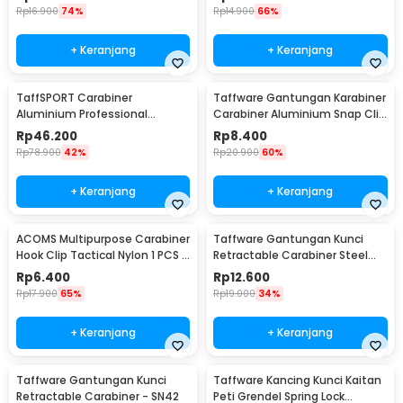
Rp
16.900
74%
Rp
14.900
66%
+ Keranjang
+ Keranjang
TaffSPORT Carabiner
Taffware Gantungan Karabiner
Aluminium Professional
Carabiner Aluminium Snap Clip
Heavy-Duty Locking 25kN -
Lock 6 PCS - ST15
Rp
46.200
Rp
8.400
CE21
Rp
78.900
42%
Rp
20.900
60%
+ Keranjang
+ Keranjang
ACOMS Multipurpose Carabiner
Taffware Gantungan Kunci
Hook Clip Tactical Nylon 1 PCS -
Retractable Carabiner Steel
HW75
Wire - SN40
Rp
6.400
Rp
12.600
Rp
17.900
65%
Rp
19.000
34%
+ Keranjang
+ Keranjang
Taffware Gantungan Kunci
Taffware Kancing Kunci Kaitan
Retractable Carabiner - SN42
Peti Grendel Spring Lock