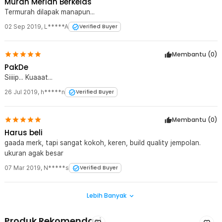
Murah Meriah Berkelas
Termurah dilapak manapun...
02 Sep 2019
,
L*****A
Verified Buyer
Membantu (
0
)
PakDe
Siiiip... Kuaaat...
26 Jul 2019
,
h*****n
Verified Buyer
Membantu (
0
)
Harus beli
gaada merk, tapi sangat kokoh, keren, build quality jempolan.
ukuran agak besar
07 Mar 2019
,
N*****s
Verified Buyer
Lebih Banyak
Produk Rekomendasi