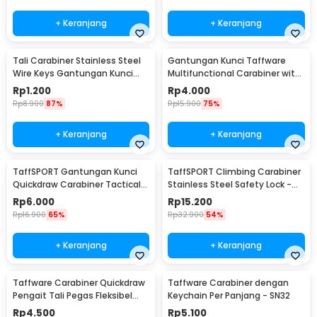
+ Keranjang
+ Keranjang
Tali Carabiner Stainless Steel
Gantungan Kunci Taffware
Wire Keys Gantungan Kunci
Multifunctional Carabiner with
Koper 1 PCS - 201380
Key Chain - SN31
Rp
1.200
Rp
4.000
Rp
8.900
87%
Rp
15.900
75%
+ Keranjang
+ Keranjang
TaffSPORT Gantungan Kunci
TaffSPORT Climbing Carabiner
Quickdraw Carabiner Tactical
Stainless Steel Safety Lock -
Nylon Belt - SN74
CE40
Rp
6.000
Rp
15.200
Rp
16.900
65%
Rp
32.900
54%
+ Keranjang
+ Keranjang
Taffware Carabiner Quickdraw
Taffware Carabiner dengan
Pengait Tali Pegas Fleksibel
Keychain Per Panjang - SN32
Outdoor EDC - SN44
Rp
4.500
Rp
5.100