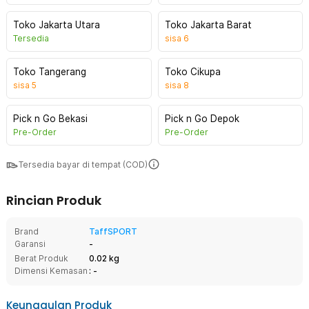
Toko Jakarta Utara
Toko Jakarta Barat
Tersedia
sisa
6
Toko Tangerang
Toko Cikupa
sisa
5
sisa
8
Pick n Go Bekasi
Pick n Go Depok
Pre-Order
Pre-Order
Tersedia bayar di tempat (COD)
Rincian Produk
Brand
TaffSPORT
Garansi
-
Berat Produk
0.02 kg
Dimensi Kemasan
: -
Keunggulan Produk