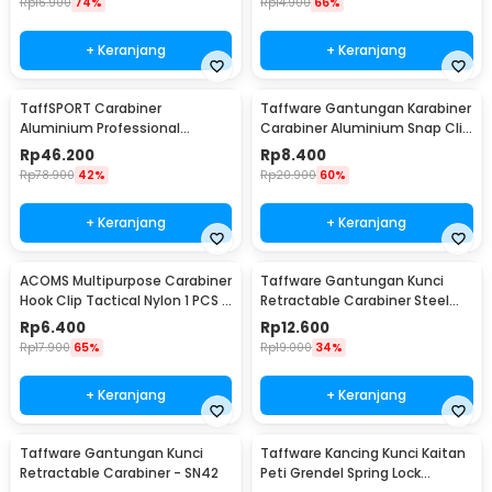
Rp
16.900
74%
Rp
14.900
66%
+ Keranjang
+ Keranjang
TaffSPORT Carabiner
Taffware Gantungan Karabiner
Aluminium Professional
Carabiner Aluminium Snap Clip
Heavy-Duty Locking 25kN -
Lock 6 PCS - ST15
Rp
46.200
Rp
8.400
CE21
Rp
78.900
42%
Rp
20.900
60%
+ Keranjang
+ Keranjang
ACOMS Multipurpose Carabiner
Taffware Gantungan Kunci
Hook Clip Tactical Nylon 1 PCS -
Retractable Carabiner Steel
HW75
Wire - SN40
Rp
6.400
Rp
12.600
Rp
17.900
65%
Rp
19.000
34%
+ Keranjang
+ Keranjang
Taffware Gantungan Kunci
Taffware Kancing Kunci Kaitan
Retractable Carabiner - SN42
Peti Grendel Spring Lock