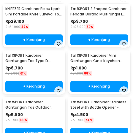
KNIFEZER Carabiner Pisau Lipat
TaffSPORT 8 Shaped Carabiner
5in1 Portable Knife Survival Tool
Pengait Barang Multifungsi 1
EDC - ED30
PCS - AT30
Rp
29.100
Rp
9.700
Rp
54.900
47%
Rp
23.900
60%
+ Keranjang
+ Keranjang
TaffSPORT Karabiner
TaffSPORT Karabiner Mini
Gantungan Tas Type D
Gantungan Kunci Keychain
Quickdraw Outdoor Aluminium
Hanging Buckle - AT10
Rp
6.700
Rp
1.000
- AT12
Rp
16.900
61%
Rp
7.900
88%
+ Keranjang
+ Keranjang
TaffSPORT Karabiner
TaffSPORT Carabiner Stainless
Gantungan Tas Outdoor
Steel with Bottle Opener -
Quickdraw Aluminium Alloy -
ED25
Rp
5.900
Rp
4.500
AT76
Rp
16.900
66%
Rp
16.900
74%
+ Keranjang
+ Keranjang