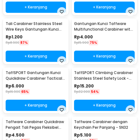
+ Keranjang
+ Keranjang
Tali Carabiner Stainless Steel
Gantungan Kunci Taffware
Wire Keys Gantungan Kunci
Multifunctional Carabiner with
Koper 1 PCS - 201380
Key Chain - SN31
Rp
1.200
Rp
4.000
Rp
8.900
87%
Rp
15.900
75%
+ Keranjang
+ Keranjang
TaffSPORT Gantungan Kunci
TaffSPORT Climbing Carabiner
Quickdraw Carabiner Tactical
Stainless Steel Safety Lock -
Nylon Belt - SN74
CE40
Rp
6.000
Rp
15.200
Rp
16.900
65%
Rp
32.900
54%
+ Keranjang
+ Keranjang
Taffware Carabiner Quickdraw
Taffware Carabiner dengan
Pengait Tali Pegas Fleksibel
Keychain Per Panjang - SN32
Outdoor EDC - SN44
Rp
4.500
Rp
5.100