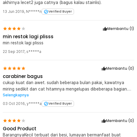
akhirnya lecet2 juga catnya (bagus kalau stainlis).
13 Jun 2019
,
N*****n
Verified Buyer
Membantu (
1
)
min restok lagi plisss
min restok lagi plisss
22 Sep 2017
,
s*****a
Membantu (
0
)
carabiner bagus
cukup kuat dan awet. sudah beberapa bulan pakai, kawatnya
miring sedikit dan cat hitamnya mengelupas dibeberapa bagian.
Selengkapnya
tapi berfungsi dengan baik.
03 Oct 2016
,
y*****a
Verified Buyer
Membantu (
0
)
Good Product
BarangnyaKecil terbuat dari besi, lumayan bermanfaat buat