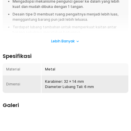
Mengadopsi mekanisme pengunci geser ke dalam yang lebih
kuat dan mudah dibuka dengan 1 tangan.
Desain tipe D membuat ruang pengaitnya menjadi lebih luas,
menggantung barang pun jadi lebih leluasa.
Terdapat lubang tambahan untuk memperkuat kaitan antar
barang sekaligus meratakan bebannya.
Terbuat dari material metal yang kuat menahan beban, tahan
Lebih Banyak
gesekan, dan faktor lingkungan lainnya.
Spesifikasi
Overview
Butuh karabiner yang kuat untuk menggantung berbagai barang dan
Material
Metal
perlengkapan? Karabiner mini dari TaffSPORT menjadi sebuah solusi
tepat. Dibuat dengan material metal yang membuatnya kuat untuk
menggantung berbagai macam barang, seperti botol kecil, tas, kunci,
Karabiner: 32 x 14 mm
Dimensi
dan barang-barang lainnya. Persebaran bebannya juga merata karena
Diameter Lubang Tali: 6 mm
mengusung model 2 lubang.
Fitur
Galeri
Material Metal Berkualitas
Material metal pada karabiner mini ini menjamin ketahanannya
saat digunakan untuk menggantung berbagai jenis barang.
Material metal yang digunakan juga memiliki sifat tahan