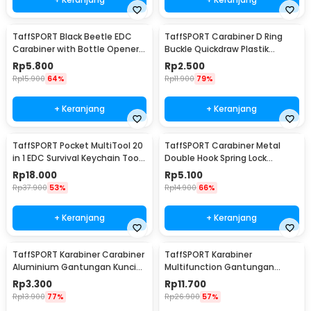
TaffSPORT Black Beetle EDC
TaffSPORT Carabiner D Ring
Carabiner with Bottle Opener -
Buckle Quickdraw Plastik
ED11
Tactical Outdoor - AT35
Rp
5.800
Rp
2.500
Rp
15.900
64%
Rp
11.900
79%
+ Keranjang
+ Keranjang
TaffSPORT Pocket MultiTool 20
TaffSPORT Carabiner Metal
in 1 EDC Survival Keychain Tool
Double Hook Spring Lock
- ED26
Gantungan Kunci 50kg - AT17
Rp
18.000
Rp
5.100
Rp
37.900
53%
Rp
14.900
66%
+ Keranjang
+ Keranjang
TaffSPORT Karabiner Carabiner
TaffSPORT Karabiner
Aluminium Gantungan Kunci
Multifunction Gantungan
EDC Outdoor 7.5cm - 698
Kunci Stainless Steel - ED77
Rp
3.300
Rp
11.700
Rp
13.900
77%
Rp
26.900
57%