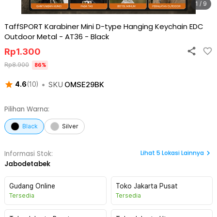
1 / 9
TaffSPORT Karabiner Mini D-type Hanging Keychain EDC
Outdoor Metal - AT36
-
Black
Rp
1.300
Rp
8.900
86
%
•
SKU
OMSE29BK
4.6
(
10
)
Pilihan Warna:
Black
Silver
Lihat
5
Lokasi Lainnya
Informasi Stok:
Jabodetabek
Gudang Online
Toko Jakarta Pusat
Tersedia
Tersedia