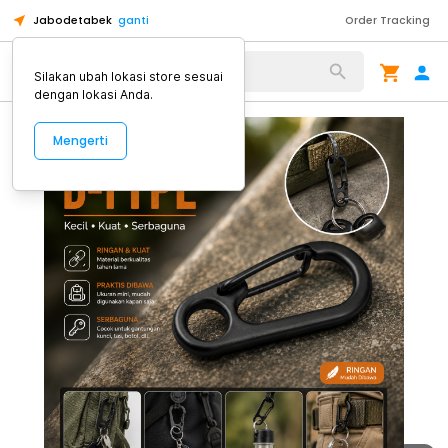
Jabodetabek
ganti
Order Tracking
Alat Kopi
Silakan ubah lokasi store sesuai
dengan lokasi Anda.
Mengerti