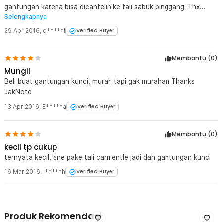
gantungan karena bisa dicantelin ke tali sabuk pinggang. Thx
Selengkapnya
jaknot
29 Apr 2016
,
d*****i
Verified Buyer
Membantu (
0
)
Mungil
Beli buat gantungan kunci, murah tapi gak murahan Thanks
JakNote
13 Apr 2016
,
E*****a
Verified Buyer
Membantu (
0
)
kecil tp cukup
ternyata kecil, ane pake tali carmentle jadi dah gantungan kunci
16 Mar 2016
,
i*****h
Verified Buyer
Produk Rekomendasi