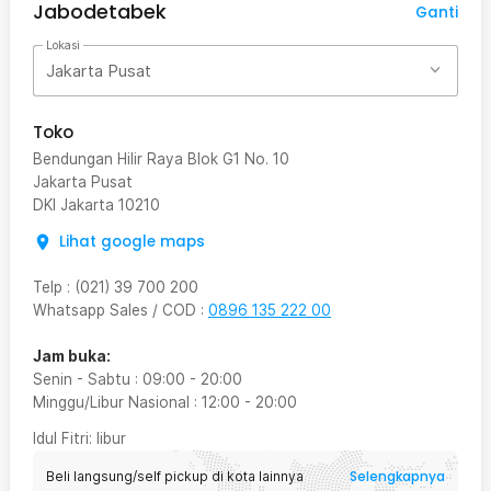
Jabodetabek
Ganti
Lokasi
Jakarta Pusat
Toko
Bendungan Hilir Raya Blok G1 No. 10
Jakarta Pusat
DKI Jakarta
10210
Lihat google maps
Telp
:
(021) 39 700 200
Whatsapp Sales / COD
:
0896 135 222 00
Jam buka:
Senin - Sabtu
:
09:00
-
20:00
Minggu/Libur Nasional
:
12:00
-
20:00
Idul Fitri
: libur
Selengkapnya
Beli langsung/self pickup di kota lainnya