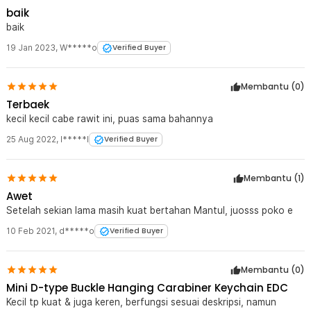
baik
baik
Kelengkapan Produk
19 Jan 2023
,
W*****o
Verified Buyer
Rincian yang Anda dapatkan untuk pembelian produk ini:
1 x TaffSPORT Karabiner Mini D-type Hanging Keychain EDC
Outdoor Metal - AT36
Membantu (
0
)
Terbaek
kecil kecil cabe rawit ini, puas sama bahannya
25 Aug 2022
,
I*****l
Verified Buyer
Membantu (
1
)
Awet
Setelah sekian lama masih kuat bertahan Mantul, juosss poko e
10 Feb 2021
,
d*****o
Verified Buyer
Membantu (
0
)
Mini D-type Buckle Hanging Carabiner Keychain EDC
Kecil tp kuat & juga keren, berfungsi sesuai deskripsi, namun