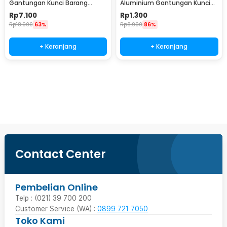
Gantungan Kunci Barang
Aluminium Gantungan Kunci
Stainless Steel Snap Hook -
EDC Outdoor 4.6cm - 698
Rp
7.100
Rp
1.300
AT32
Rp
18.900
63%
Rp
8.900
86%
+ Keranjang
+ Keranjang
Beli Sekarang
Contact Center
Pembelian Online
Telp : (021) 39 700 200
Customer Service (WA) :
0899 721 7050
Toko Kami