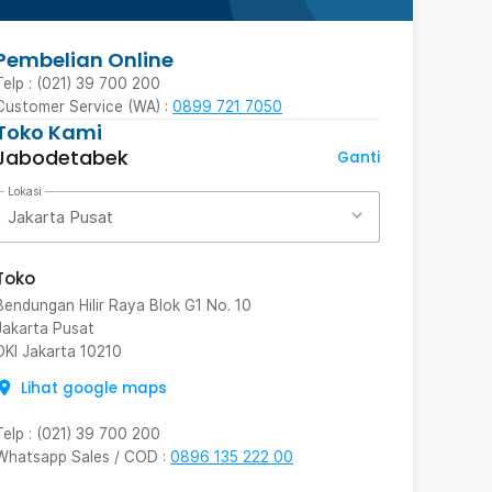
Pembelian Online
Telp : (021) 39 700 200
Customer Service (WA) :
0899 721 7050
Toko Kami
Jabodetabek
Ganti
Lokasi
Jakarta Pusat
Toko
Bendungan Hilir Raya Blok G1 No. 10
Jakarta Pusat
DKI Jakarta
10210
Lihat google maps
Telp
:
(021) 39 700 200
Whatsapp Sales / COD
:
0896 135 222 00