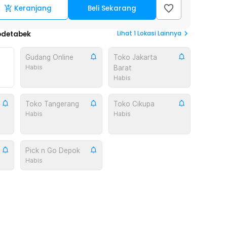
Keranjang
Beli Sekarang
Lihat
1
Lokasi Lainnya
odetabek
Gudang Online
Toko Jakarta
Habis
Barat
Habis
Toko Tangerang
Toko Cikupa
Habis
Habis
Pick n Go Depok
Habis