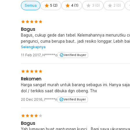
agar selalu mudah dijangkau.
Semua
5
(
2
)
4
(
1
)
3
(
0
)
2
(
0
)
Kelengkapan Produk
Rincian yang Anda dapatkan untuk pembelian produk ini
Bagus
1 x TaffSPORT Karabiner Multifunction Gantungan Ku
Bagus, cukup gede dan tebel. Kelemahannya menurutku c
4 x O-Ring
pengunci, cuma berupa baut.. jadi resiko longgar. Lebih ba
4 x Plat Ring
Selengkapnya
kalo diisi dengan sedikit kunci ga longgar. Tp overall mur
ikat pinggang. Note untuk kunci motor tidak disarankan 
11 Feb 2017
,
H*****o
Verified Buyer
magnetnya susah dipakai.
Rekomen
Harga sangat murah untuk barang sebagus ini. Hanya saj
dol / terkikis saat dibuka dgn obeng. Thx
20 Dec 2016
,
I*****n
Verified Buyer
Bagus
Yah lumayan buat gantungan kunci... Bagi saya ukurannya terlalu besar untuk sebuah catabiner tidak