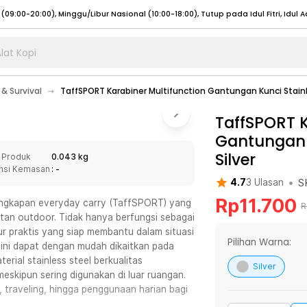
lat Kopi
umat (07:00 - 20:00), Sabtu - Minggu (08:00 - 20:00), Tutup pada Idul Fitri
Sele
& Survival
TaffSPORT Karabiner Multifunction Gantungan Kunci Stainl
:00 - 20:00), Sabtu - Minggu/ Libur Nasional (08:00 - 17:00)
Selengkapnya
:00 - 20:00), Sabtu - Minggu/ Libur Nasional (08:00 - 17:00)
TaffSPORT K
Selengkapnya
Gantungan K
 (09:00-20:00), Minggu/Libur Nasional (12:00-20:00), Tutup pada Idul Fitri
Sele
Silver
 Produk
0.043 kg
 (09:00-20:00), Minggu/Libur Nasional (12:00-20:00), Tutup pada Idul Fitri
Sele
nsi Kemasan
: -
•
S
4.7
3
Ulasan
Rp
11.700
lengkapan everyday carry (TaffSPORT) yang
R
tan outdoor. Tidak hanya berfungsi sebagai
tur praktis yang siap membantu dalam situasi
umat (07:00 - 20:00), Sabtu - Minggu (08:00 - 20:00), Tutup pada Idul Fitri
Sele
Pilihan Warna:
k ini dapat dengan mudah dikaitkan pada
rial stainless steel berkualitas
:00 - 20:00), Sabtu - Minggu/ Libur Nasional (08:00 - 17:00)
Selengkapnya
Silver
eskipun sering digunakan di luar ruangan.
:00 - 20:00), Sabtu - Minggu/ Libur Nasional (08:00 - 17:00)
Selengkapnya
 traveling, hingga penggunaan harian bagi