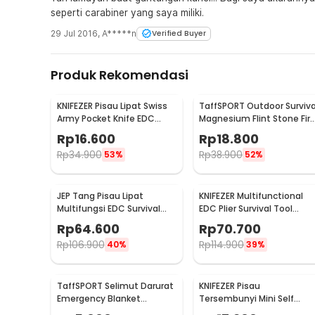
seperti carabiner yang saya miliki.
29 Jul 2016
,
A*****n
Verified Buyer
Produk Rekomendasi
KNIFEZER Pisau Lipat Swiss
TaffSPORT Outdoor Surviva
Army Pocket Knife EDC
Magnesium Flint Stone Fir
Multifungsi 11in1 - A3011
Starter Whistle - JD1422
Rp
16.600
Rp
18.800
Rp
34.900
Rp
38.900
53%
52%
JEP Tang Pisau Lipat
KNIFEZER Multifunctional
Multifungsi EDC Survival
EDC Plier Survival Tool
Tool Stainless Steel -
Stainless Steel - MPA21
Rp
64.600
Rp
70.700
MPA22S
Rp
106.900
Rp
114.900
40%
39%
TaffSPORT Selimut Darurat
KNIFEZER Pisau
Emergency Blanket
Tersembunyi Mini Self
Thermal 130x210cm - SL03-
Defense Stealth Knife