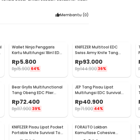
Membantu (
0
)
l
Wallet Ninja Penggaris
KNIFEZER Multitool EDC
e
Kartu Multifungsi 18in1 EDC
Swiss Army Knife Tang
Credit Card Sized - W085
Kunci Pas Stainless Steel -
Rp
5.800
Rp
93.000
MPG05
Rp
15.900
Rp
144.900
64%
36%
Bear Grylls Multifunctional
JEP Tang Pisau Lipat
Tang Obeng EDC Plier
Multifungsi EDC Survival
Survival Tool - MPA19
Tool Stainless Steel -
Rp
72.400
Rp
40.900
MPA13
Rp
117.900
Rp
71.900
39%
44%
KNIFEZER Pisau Lipat Pocket
FORAUTO Lakban
Portable Knife Survival Tool
Kamuflase Cohesive
EDC Stainless - H18
Bandage Tape Hunting