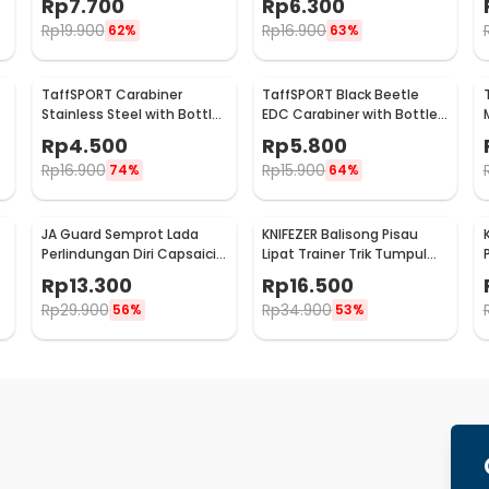
Rp
7.700
Rp
6.300
4.5M 50mm - H10
Rp
19.900
Rp
16.900
62%
63%
TaffSPORT Carabiner
TaffSPORT Black Beetle
Stainless Steel with Bottle
EDC Carabiner with Bottle
Opener - ED25
Opener - ED11
Rp
4.500
Rp
5.800
Rp
16.900
Rp
15.900
74%
64%
JA Guard Semprot Lada
KNIFEZER Balisong Pisau
m
Perlindungan Diri Capsaicin
Lipat Trainer Trik Tumpul
Pepper Spray 20ml - PS007
Stainless Steel - C27
Rp
13.300
Rp
16.500
Rp
29.900
Rp
34.900
56%
53%