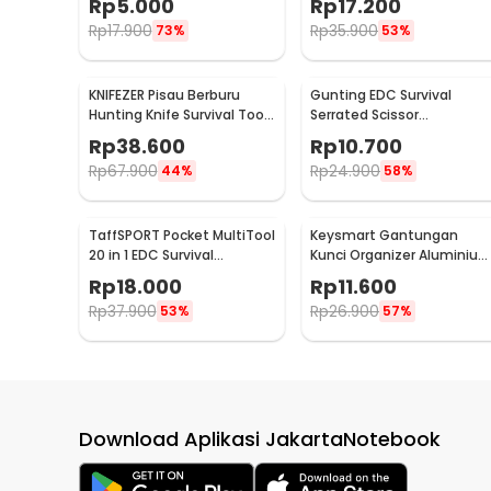
Rp
5.000
Rp
17.200
001
Steel - H19
Rp
17.900
Rp
35.900
73%
53%
KNIFEZER Pisau Berburu
Gunting EDC Survival
Hunting Knife Survival Tool
Serrated Scissor
Stainless Steel - BUCK076
Emergency Outdoor Tool
Rp
38.600
Rp
10.700
Rp
67.900
Rp
24.900
44%
58%
TaffSPORT Pocket MultiTool
Keysmart Gantungan
20 in 1 EDC Survival
Kunci Organizer Aluminiu
Keychain Tool - ED26
Swiss Army Style Size L
Rp
18.000
Rp
11.600
Rp
37.900
Rp
26.900
53%
57%
Download Aplikasi JakartaNotebook