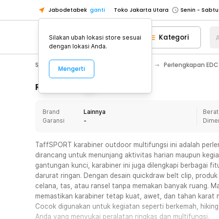
Jabodetabek
ganti
Toko Jakarta Utara
Toko Tangerang
Kategori
A
Silakan ubah lokasi store sesuai
Toko Cikupa
dengan lokasi Anda.
Pick n Go Jakarta Barat
Senin - J
Sport & Outdoor
Camping & Hiking
Perlengkapan EDC 
Mengerti
Pick n Go Bekasi
Senin - Jumat (08
Pick n Go Depok
Senin - Jumat (08
Rincian Produk
Toko Jakarta Pusat
Senin - Sabtu
Brand
Lainnya
Berat
Toko Jakarta Barat
Senin - Sabtu
Garansi
-
Dime
Toko Jakarta Utara
Toko Tangerang
TaffSPORT karabiner outdoor multifungsi ini adalah per
dirancang untuk menunjang aktivitas harian maupun kegia
Toko Cikupa
gantungan kunci, karabiner ini juga dilengkapi berbagai fi
Pick n Go Jakarta Barat
Senin - J
darurat ringan. Dengan desain quickdraw belt clip, produ
celana, tas, atau ransel tanpa memakan banyak ruang. Mate
Pick n Go Bekasi
Senin - Jumat (08
memastikan karabiner tetap kuat, awet, dan tahan karat m
Pick n Go Depok
Senin - Jumat (08
Cocok digunakan untuk kegiatan seperti berkemah, hiking,
Anda yang menyukai peralatan ringkas dan multifungsi.