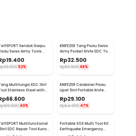
TaffSPORT Sendok Garpu
KNIFEZER Tang Pisau Swiss
Pisau Swiss Army Tools
Army Pocket Knife EDC Tool
Knife EDC 6in1 - A007
Stainless Steel - A3009
Rp
19.400
Rp
32.500
Rp
39.900
Rp
59.900
52%
46%
Tang Multifungsi EDC 11in1
KNIFEZER Carabiner Pisau
Tool Stainless Steel with
Lipat 5in1 Portable Knife
Lock System - MPA01
Survival Tool EDC - ED30
Rp
66.600
Rp
29.100
Rp
109.900
Rp
54.900
40%
47%
TaffSPORT Multifunctional
Portable SOS Multi Tool Kit
15in1 EDC Repair Tool Kunci
Earthquake Emergency
Pas Hex Obeng - HW0668
Outdoor Survival - JT21