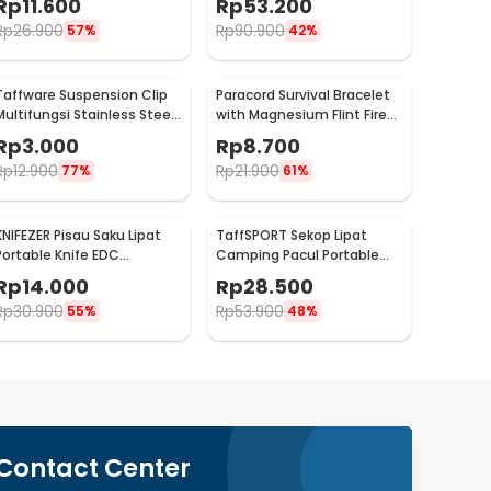
Rp
11.600
Rp
53.200
Rp
26.900
Rp
90.900
57%
42%
Taffware Suspension Clip
Paracord Survival Bracelet
Multifungsi Stainless Steel
with Magnesium Flint Fire
with Key Ring - SN61
Starter - IMSK03
Rp
3.000
Rp
8.700
Rp
12.900
Rp
21.900
77%
61%
KNIFEZER Pisau Saku Lipat
TaffSPORT Sekop Lipat
Portable Knife EDC
Camping Pacul Portable
Camping Survival Steel -
Tactical Survival 40cm - 101
Rp
14.000
Rp
28.500
CS-ZDD01
Rp
30.900
Rp
53.900
55%
48%
Contact Center