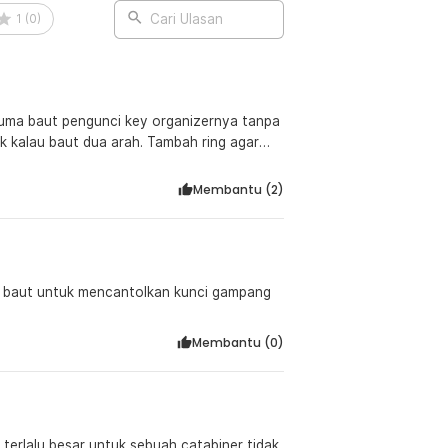
1
(
0
)
Cari Ulasan
:
nci Stainless Steel - ED77
uma baut pengunci key organizernya tanpa
ik kalau baut dua arah. Tambah ring agar
ah dan bagus. Pantes dan unik kalo nyantel di
masuk krn susah masuk dan tongolan
Membantu (
2
)
a baut untuk mencantolkan kunci gampang
Membantu (
0
)