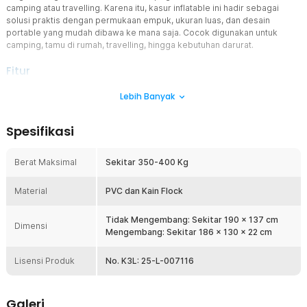
camping atau travelling. Karena itu, kasur inflatable ini hadir sebagai
solusi praktis dengan permukaan empuk, ukuran luas, dan desain
portable yang mudah dibawa ke mana saja. Cocok digunakan untuk
camping, tamu di rumah, travelling, hingga kebutuhan darurat.
Fitur
P
ermukaan Flocked Fabric yang Lembut
Lebih Banyak
Kasur angin ini dilapisi kain flocked fabric berkualitas yang
memberikan sensasi lembut dan nyaman saat bersentuhan dengan
Spesifikasi
kulit. Permukaannya terasa lebih halus dibanding kasur angin biasa
sehingga membuat waktu istirahat menjadi lebih nyaman. Material
flock juga membantu sleeping bag atau selimut tidak mudah
Berat Maksimal
Sekitar 350-400 Kg
bergeser saat digunakan tidur.
Dukungan Nyaman untuk Tulang Belakang
Material
PVC dan Kain Flock
Struktur inflatable pada kasur dirancang untuk membantu
menopang tubuh dan menjaga posisi tidur lebih nyaman. Kontur
Tidak Mengembang: Sekitar 190 x 137 cm
Dimensi
udara membantu mendistribusikan tekanan tubuh secara merata
Mengembang: Sekitar 186 x 130 x 22 cm
sehingga mengurangi rasa pegal pada punggung dan leher setelah
bangun tidur. Sangat cocok digunakan untuk camping atau tidur
Lisensi Produk
No. K3L: 25-L-007116
dalam waktu lama di area outdoor.
Ukuran Besar untuk 2 Orang
Dengan ukuran mengembang sekitar 186 x 130 x 22 cm, kasur
Galeri