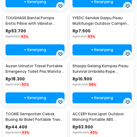
+ Keranjang
+ Keranjang
TOUGHAGE Bantal Pompa
YYEDC Sendok Garpu Pisau
Erotic Pillow with Vibrator
Multifungsi Outdoor Camping
Holder - PF3102
Spork EDC Tools - LX708
Rp
53.700
Rp
7.500
Rp
91.900
42%
Rp
19.900
63%
+ Keranjang
+ Keranjang
Auzan Urinator Travel Portable
Shaojia Gelang Kompas Pisau
Emergency Toilet Pria Wanita -
Survival Umbrella Rope
C1676
Bracelet - HJT41
Rp
18.300
Rp
10.900
Rp
37.900
52%
Rp
25.900
58%
+ Keranjang
+ Keranjang
TOOKIE Semprotan Cebok
ACCERY Kursi Lipat Outdoor
Buang Air Bidet Portable Travel
Mancing Portable ABS
Sprayer 560ml - WS500
Telescopic Chair - NDS66
Rp
44.400
Rp
63.900
Rp
76.900
43%
Rp
105.900
40%