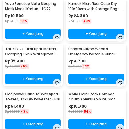
Yeye Penutup Mata Sleeping
Handuk Microfiber Quick Dry
Mask Model Kartun - LC22
100x30cm with Storage Bag -
S-30
Rp
10.600
Rp
24.800
Rp
24.900
58%
Rp
47.900
49%
+ Keranjang
+ Keranjang
TaffSPORT Tikar Lipat Matras
Urinator Silikon Wanita
Camping Piknik Waterproof
Emergency Portable Urinal -
Mat 1.4x1.52M - FS-007
XBQ
Rp
35.400
Rp
4.700
Rp
63.900
45%
Rp
16.900
73%
+ Keranjang
+ Keranjang
Coolpower Handuk Gym Sport
World Coin Stock Dompet
Towel Quick Dry Polyester - H01
Album Koleksi Koin 120 Slot
Rp
51.400
Rp
15.700
Rp
88.900
43%
Rp
33.900
54%
+ Keranjang
+ Keranjang