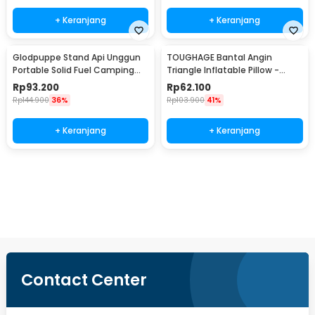
+ Keranjang
+ Keranjang
Glodpuppe Stand Api Unggun
TOUGHAGE Bantal Angin
Portable Solid Fuel Camping
Triangle Inflatable Pillow -
Tool - EZ203
PF3101
Rp
93.200
Rp
62.100
Rp
144.900
36%
Rp
103.900
41%
+ Keranjang
+ Keranjang
Beli Sekarang
Contact Center