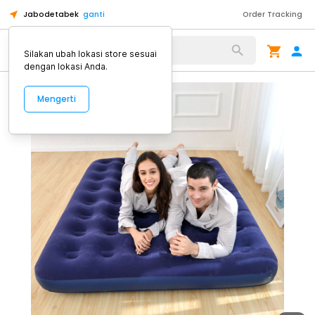
Jabodetabek
ganti
Order Tracking
Alat Kopi
Silakan ubah lokasi store sesuai
dengan lokasi Anda.
Mengerti