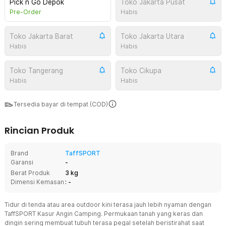
Pick n Go Depok
Toko Jakarta Pusat
Pre-Order
Habis
Toko Jakarta Barat
Toko Jakarta Utara
Habis
Habis
Toko Tangerang
Toko Cikupa
Habis
Habis
Tersedia bayar di tempat (COD)
Rincian Produk
Brand
TaffSPORT
Garansi
-
Berat Produk
3 kg
Dimensi Kemasan
: -
Tidur di tenda atau area outdoor kini terasa jauh lebih nyaman dengan
TaffSPORT Kasur Angin Camping. Permukaan tanah yang keras dan
dingin sering membuat tubuh terasa pegal setelah beristirahat saat