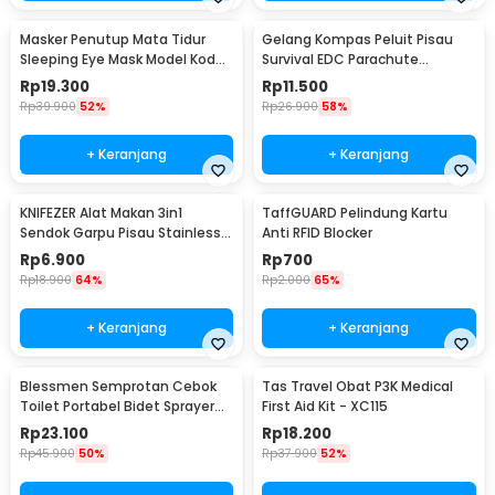
Masker Penutup Mata Tidur
Gelang Kompas Peluit Pisau
Sleeping Eye Mask Model Kodok
Survival EDC Parachute
- LC30
Bracelet - B002-6
Rp
19.300
Rp
11.500
Rp
39.900
52%
Rp
26.900
58%
+ Keranjang
+ Keranjang
KNIFEZER Alat Makan 3in1
TaffGUARD Pelindung Kartu
Sendok Garpu Pisau Stainless
Anti RFID Blocker
Travel 20cm - HG1514
Rp
6.900
Rp
700
Rp
18.900
64%
Rp
2.000
65%
+ Keranjang
+ Keranjang
Blessmen Semprotan Cebok
Tas Travel Obat P3K Medical
Toilet Portabel Bidet Sprayer
First Aid Kit - XC115
450ml - WR-450
Rp
23.100
Rp
18.200
Rp
45.900
50%
Rp
37.900
52%