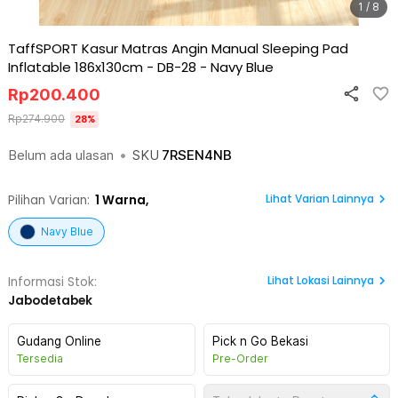
1 / 8
TaffSPORT Kasur Matras Angin Manual Sleeping Pad
Inflatable 186x130cm - DB-28
-
Navy Blue
Rp
200.400
Rp
274.900
28
%
Belum ada ulasan
•
SKU
7RSEN4NB
Lihat Varian Lainnya
Pilihan Varian:
1
Warna,
Navy Blue
Lihat
Lokasi Lainnya
Informasi Stok:
Jabodetabek
Gudang Online
Pick n Go Bekasi
Tersedia
Pre-Order