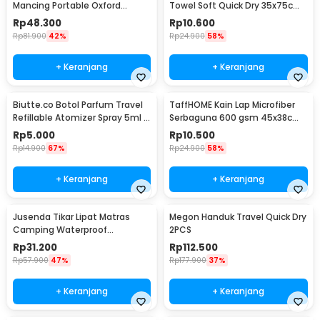
Mancing Portable Oxford
Towel Soft Quick Dry 35x75cm
Folding Chair - ZDY01
- S-20
Rp
48.300
Rp
10.600
Rp
81.900
42%
Rp
24.900
58%
+ Keranjang
+ Keranjang
Biutte.co Botol Parfum Travel
TaffHOME Kain Lap Microfiber
Refillable Atomizer Spray 5ml -
Serbaguna 600 gsm 45x38cm 1
AB-05
PCS - H-35G
Rp
5.000
Rp
10.500
Rp
14.900
67%
Rp
24.900
58%
+ Keranjang
+ Keranjang
Jusenda Tikar Lipat Matras
Megon Handuk Travel Quick Dry
Camping Waterproof
2PCS
Aluminium Foil 147x150cm - HL-
Rp
31.200
Rp
112.500
306
Rp
57.900
47%
Rp
177.900
37%
+ Keranjang
+ Keranjang