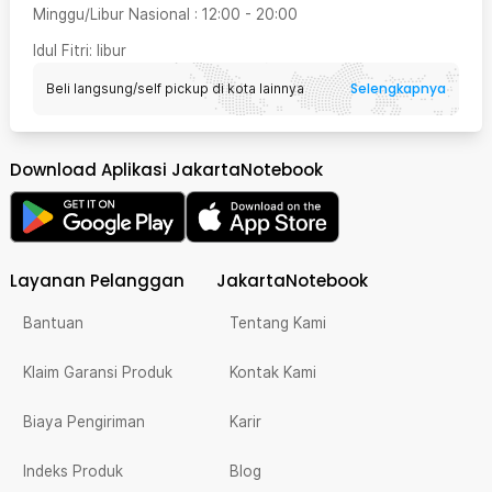
Minggu/Libur Nasional
:
12:00
-
20:00
Idul Fitri
: libur
Selengkapnya
Beli langsung/self pickup di kota lainnya
Download Aplikasi JakartaNotebook
Layanan Pelanggan
JakartaNotebook
Bantuan
Tentang Kami
Klaim Garansi Produk
Kontak Kami
Biaya Pengiriman
Karir
Indeks Produk
Blog