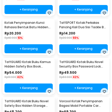
+ Keranjang
+ Keranjang
Kotak Penyimpanan Kunci
TaffSPORT Kotak Perkakas
Rahasia Bentuk Batu Hidden
Pancing Kail Dua Sisi Tackle Box
Key Box - B0521
14 Grid - LX01
Rp
20.200
Rp
14.200
Rp
40.900
51%
Rp
30.900
55%
+ Keranjang
+ Keranjang
TaffGUARD Kotak Buku Kamus
TaffGUARD Kotak Buku Novel
Hidden Safety Box Book
Security Box Password Lock
Password Lock Size S - KB-10P
Size S - KB-20P
Rp
54.000
Rp
49.500
Rp
91.900
42%
Rp
83.900
42%
+ Keranjang
+ Keranjang
TaffGUARD Kotak Buku Novel
Vorcool Kotak Penyimpanan
Safety Box Hidden Storage
Bagasi Mobil Portable Car
Password Lock - KB-30P
Storage Box 25 L - VL25
Rp
48.700
Rp
59.300