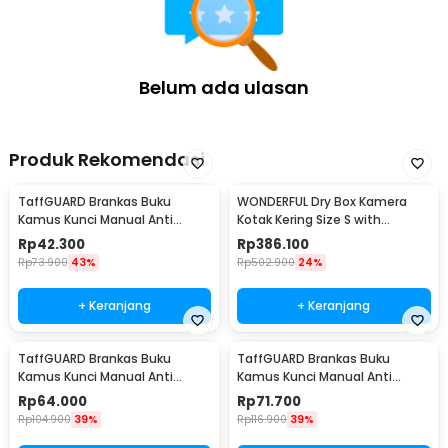
Belum ada ulasan
Produk Rekomendasi
TaffGUARD Brankas Buku
WONDERFUL Dry Box Kamera
Kamus Kunci Manual Anti
Kotak Kering Size S with
Maling Hidden Safe Box Kecil -
Dehumidifier - DB-2820
Rp
42.300
Rp
386.100
KB-10L
Rp
73.900
43%
Rp
502.900
24%
+ Keranjang
+ Keranjang
TaffGUARD Brankas Buku
TaffGUARD Brankas Buku
Kamus Kunci Manual Anti
Kamus Kunci Manual Anti
Maling Hidden Safe Box Sedang
Maling Hidden Safe Box Besar -
Rp
64.000
Rp
71.700
- KB-10L
KB-10L
Rp
104.900
39%
Rp
116.900
39%