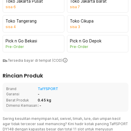
Toko Jakarta Pusat
Toko Jakarta Barat
sisa
6
sisa
7
Toko Tangerang
Toko Cikupa
sisa
4
sisa
3
Pick n Go Bekasi
Pick n Go Depok
Pre-Order
Pre-Order
Tersedia bayar di tempat (COD)
Rincian Produk
Brand
TaffSPORT
Garansi
-
Berat Produk
0.45 kg
Dimensi Kemasan
: -
Sering kesulitan menyimpan kail, swivel, timah, lure, dan umpan kecil
agar tidak tercecer saat memancing? Kini hadir kotak pancing TaffSPORT
DY148 dengan kapasitas besar dan total 11 slot untuk menyusun