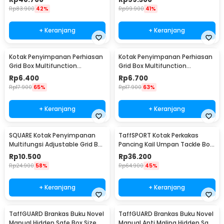
Rp
83.900
42%
Rp
99.900
41%
+ Keranjang
+ Keranjang
Kotak Penyimpanan Perhiasan
Kotak Penyimpanan Perhiasan
Grid Box Multifunction
Grid Box Multifunction
Organizer 24 Slot - J13/J24
Organizer 13 Slot - J13/J24
Rp
6.400
Rp
6.700
Rp
17.900
65%
Rp
17.900
63%
+ Keranjang
+ Keranjang
SQUARE Kotak Penyimpanan
TaffSPORT Kotak Perkakas
Multifungsi Adjustable Grid Box
Pancing Kail Umpan Tackle Box
24 Slot - J24D
14 Grid - LYH-1017
Rp
10.500
Rp
36.200
Rp
24.900
58%
Rp
64.900
45%
+ Keranjang
+ Keranjang
TaffGUARD Brankas Buku Novel
TaffGUARD Brankas Buku Novel
Manual Hidden Safe Box Size S
Manual Anti Maling Hidden Safe