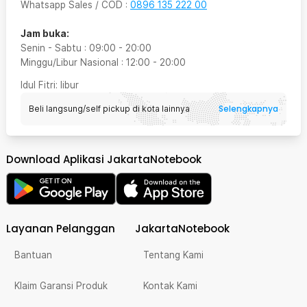
Whatsapp Sales / COD
:
0896 135 222 00
Jam buka:
Senin - Sabtu
:
09:00
-
20:00
Minggu/Libur Nasional
:
12:00
-
20:00
Idul Fitri
: libur
Selengkapnya
Beli langsung/self pickup di kota lainnya
Download Aplikasi JakartaNotebook
Layanan Pelanggan
JakartaNotebook
Bantuan
Tentang Kami
Klaim Garansi Produk
Kontak Kami