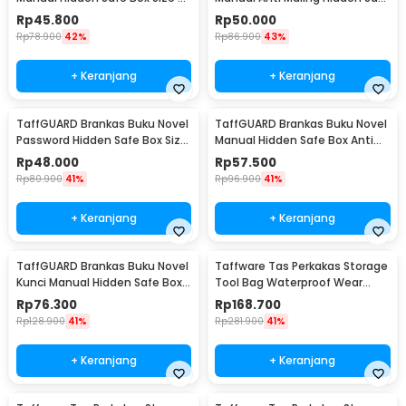
- KB-20L
Box Size S - KB-20L
Rp
45.800
Rp
50.000
Rp
78.900
42%
Rp
86.900
43%
+ Keranjang
+ Keranjang
TaffGUARD Brankas Buku Novel
TaffGUARD Brankas Buku Novel
Password Hidden Safe Box Size
Manual Hidden Safe Box Anti
S - KB-20P
Maling Size M - KB-20L
Rp
48.000
Rp
57.500
Rp
80.900
41%
Rp
96.900
41%
+ Keranjang
+ Keranjang
TaffGUARD Brankas Buku Novel
Taffware Tas Perkakas Storage
Kunci Manual Hidden Safe Box
Tool Bag Waterproof Wear
Size L Love - KB-20L
Resistant 23 Inch - A02584
Rp
76.300
Rp
168.700
Rp
128.900
41%
Rp
281.900
41%
+ Keranjang
+ Keranjang