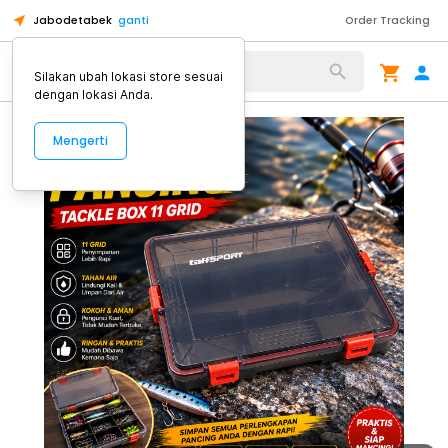
Jabodetabek
ganti
Order Tracking
Alat Kopi
Silakan ubah lokasi store sesuai
dengan lokasi Anda.
Mengerti