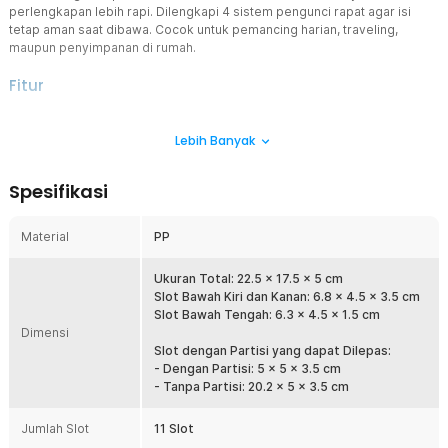
perlengkapan lebih rapi. Dilengkapi 4 sistem pengunci rapat agar isi
tetap aman saat dibawa. Cocok untuk pemancing harian, traveling,
maupun penyimpanan di rumah.
Fitur
Tempat Aksesoris Kecil
Lebih Banyak
Kotak pancing ini memiliki total 11 ruang penyimpanan untuk
memisahkan kail, timah, lure, swivel, dan aksesoris lainnya. Barang
tidak mudah tercampur sehingga lebih cepat ditemukan saat
Spesifikasi
dibutuhkan. Aktivitas memancing jadi lebih efisien.
11 Slot Penyimpanan Lebih Rapi
Material
PP
Kotak pancing ini memiliki total 11 ruang penyimpanan untuk
memisahkan kail, timah, lure, swivel, dan aksesoris lainnya. Barang
tidak mudah tercampur sehingga lebih cepat ditemukan saat
Ukuran Total: 22.5 x 17.5 x 5 cm
dibutuhkan. Aktivitas memancing jadi lebih efisien.
Slot Bawah Kiri dan Kanan: 6.8 x 4.5 x 3.5 cm
Slot Bawah Tengah: 6.3 x 4.5 x 1.5 cm
4 Pengunci Lebih Aman
Dimensi
Dilengkapi empat sistem pengunci kuat agar tutup box tetap rapat
Slot dengan Partisi yang dapat Dilepas:
saat dibawa. Membantu mencegah isi kotak tumpah di dalam tas
- Dengan Partisi: 5 x 5 x 3.5 cm
atau kendaraan. Lebih tenang saat perjalanan.
- Tanpa Partisi: 20.2 x 5 x 3.5 cm
Partisi Lepas Pasang Fleksibel
Jumlah Slot
Beberapa sekat dapat dilepas sesuai kebutuhan sehingga ruang
11 Slot
penyimpanan bisa diperbesar. Cocok untuk lure ukuran panjang,