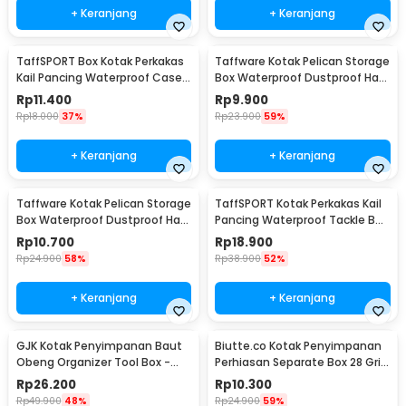
+ Keranjang
+ Keranjang
TaffSPORT Box Kotak Perkakas
Taffware Kotak Pelican Storage
Kail Pancing Waterproof Case -
Box Waterproof Dustproof Hard
Q041
Case ABS S - G10/J020
Rp
11.400
Rp
9.900
Rp
18.000
37%
Rp
23.900
59%
+ Keranjang
+ Keranjang
Taffware Kotak Pelican Storage
TaffSPORT Kotak Perkakas Kail
Box Waterproof Dustproof Hard
Pancing Waterproof Tackle Box
Case ABS L - G10/J020
12 Grid - MCC01
Rp
10.700
Rp
18.900
Rp
24.900
58%
Rp
38.900
52%
+ Keranjang
+ Keranjang
GJK Kotak Penyimpanan Baut
Biutte.co Kotak Penyimpanan
Obeng Organizer Tool Box -
Perhiasan Separate Box 28 Grid
Z20
- SN-14
Rp
26.200
Rp
10.300
Rp
49.900
48%
Rp
24.900
59%