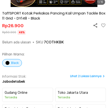
1 / 6
TaffSPORT Kotak Perkakas Pancing Kail Umpan Tackle Box
11 Grid - DY148
-
Black
Rp
26.900
Rp
50.900
48
%
Belum ada ulasan
•
SKU
7COTHKBK
Pilihan Warna:
Black
Lihat
2
Lokasi Lainnya
Informasi Stok:
Jabodetabek
Gudang Online
Toko Jakarta Utara
Tersedia
Tersedia