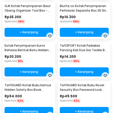
GJK Kotak Penyimpanan Baut
Biutte.co Kotak Penyimpanan
Obeng Organizer Tool Box -
Perhiasan Separate Box 28 Grid
Z20
- SN-14
Rp
26.200
Rp
10.300
Rp
49.900
48%
Rp
24.900
59%
+ Keranjang
+ Keranjang
Kotak Penyimpanan Kunci
TaffSPORT Kotak Perkakas
Rahasia Bentuk Batu Hidden
Pancing Kail Dua Sisi Tackle Box
Key Box - B0521
14 Grid - LX01
Rp
20.200
Rp
14.200
Rp
40.900
51%
Rp
30.900
55%
+ Keranjang
+ Keranjang
TaffGUARD Kotak Buku Kamus
TaffGUARD Kotak Buku Novel
Hidden Safety Box Book
Security Box Password Lock
Password Lock Size S - KB-10P
Size S - KB-20P
Rp
54.000
Rp
49.500
Rp
91.900
42%
Rp
83.900
42%
+ Keranjang
+ Keranjang