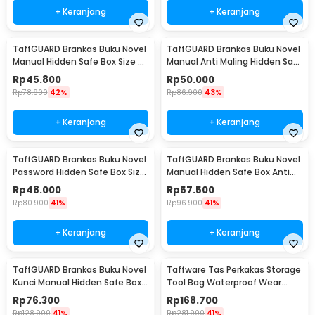
+ Keranjang
+ Keranjang
TaffGUARD Brankas Buku Novel
TaffGUARD Brankas Buku Novel
Manual Hidden Safe Box Size S
Manual Anti Maling Hidden Safe
- KB-20L
Box Size S - KB-20L
Rp
45.800
Rp
50.000
Rp
78.900
42%
Rp
86.900
43%
+ Keranjang
+ Keranjang
TaffGUARD Brankas Buku Novel
TaffGUARD Brankas Buku Novel
Password Hidden Safe Box Size
Manual Hidden Safe Box Anti
S - KB-20P
Maling Size M - KB-20L
Rp
48.000
Rp
57.500
Rp
80.900
41%
Rp
96.900
41%
+ Keranjang
+ Keranjang
TaffGUARD Brankas Buku Novel
Taffware Tas Perkakas Storage
Kunci Manual Hidden Safe Box
Tool Bag Waterproof Wear
Size L Love - KB-20L
Resistant 23 Inch - A02584
Rp
76.300
Rp
168.700
Rp
128.900
41%
Rp
281.900
41%