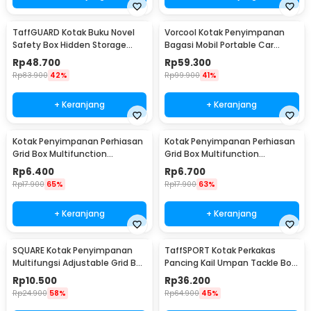
TaffGUARD Kotak Buku Novel
Vorcool Kotak Penyimpanan
Safety Box Hidden Storage
Bagasi Mobil Portable Car
Password Lock - KB-30P
Storage Box 25 L - VL25
Rp
48.700
Rp
59.300
Rp
83.900
42%
Rp
99.900
41%
+ Keranjang
+ Keranjang
Kotak Penyimpanan Perhiasan
Kotak Penyimpanan Perhiasan
Grid Box Multifunction
Grid Box Multifunction
Organizer 24 Slot - J13/J24
Organizer 13 Slot - J13/J24
Rp
6.400
Rp
6.700
Rp
17.900
65%
Rp
17.900
63%
+ Keranjang
+ Keranjang
SQUARE Kotak Penyimpanan
TaffSPORT Kotak Perkakas
Multifungsi Adjustable Grid Box
Pancing Kail Umpan Tackle Box
24 Slot - J24D
14 Grid - LYH-1017
Rp
10.500
Rp
36.200
Rp
24.900
58%
Rp
64.900
45%