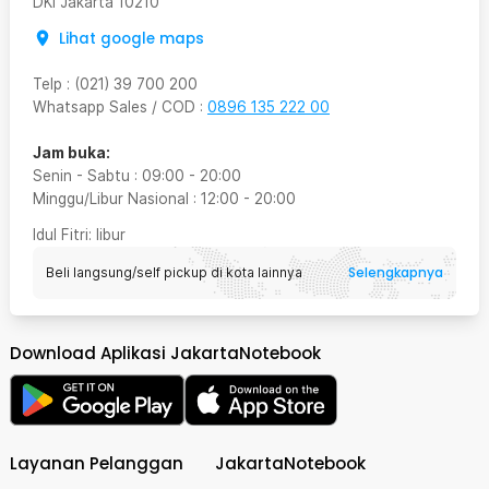
DKI Jakarta
10210
Lihat google maps
Telp
:
(021) 39 700 200
Whatsapp Sales / COD
:
0896 135 222 00
Jam buka:
Senin - Sabtu
:
09:00
-
20:00
Minggu/Libur Nasional
:
12:00
-
20:00
Idul Fitri
: libur
Selengkapnya
Beli langsung/self pickup di kota lainnya
Download Aplikasi JakartaNotebook
Layanan Pelanggan
JakartaNotebook