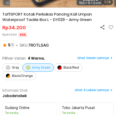
1 / 8
TaffSPORT Kotak Perkakas Pancing Kail Umpan
Waterproof Tackle Box L - DY029
-
Army Green
Rp
34.200
Rp
61.900
45
%
•
SKU
7ROTLSAG
5
(
1
)
Lihat Varian Lainnya
Pilihan Varian:
4
Warna,
Gray
Army Green
Black/Red
Black/Orange
Lihat
4
Lokasi Lainnya
Informasi Stok:
Jabodetabek
Gudang Online
Toko Jakarta Pusat
Tersedia
Tersedia