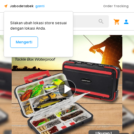
Jabodetabek
ganti
Order Tracking
Alat Kopi
Silakan ubah lokasi store sesuai
dengan lokasi Anda.
Mengerti