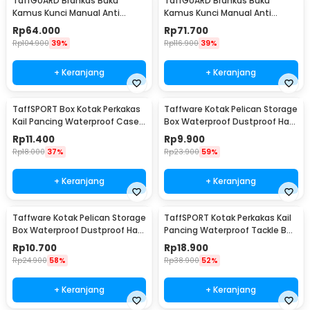
TaffGUARD Brankas Buku
TaffGUARD Brankas Buku
Kamus Kunci Manual Anti
Kamus Kunci Manual Anti
Maling Hidden Safe Box Sedang
Maling Hidden Safe Box Besar -
Rp
64.000
Rp
71.700
- KB-10L
KB-10L
Rp
104.900
39%
Rp
116.900
39%
+ Keranjang
+ Keranjang
TaffSPORT Box Kotak Perkakas
Taffware Kotak Pelican Storage
Kail Pancing Waterproof Case -
Box Waterproof Dustproof Hard
Q041
Case ABS S - G10/J020
Rp
11.400
Rp
9.900
Rp
18.000
37%
Rp
23.900
59%
+ Keranjang
+ Keranjang
Taffware Kotak Pelican Storage
TaffSPORT Kotak Perkakas Kail
Box Waterproof Dustproof Hard
Pancing Waterproof Tackle Box
Case ABS L - G10/J020
12 Grid - MCC01
Rp
10.700
Rp
18.900
Rp
24.900
58%
Rp
38.900
52%
+ Keranjang
+ Keranjang