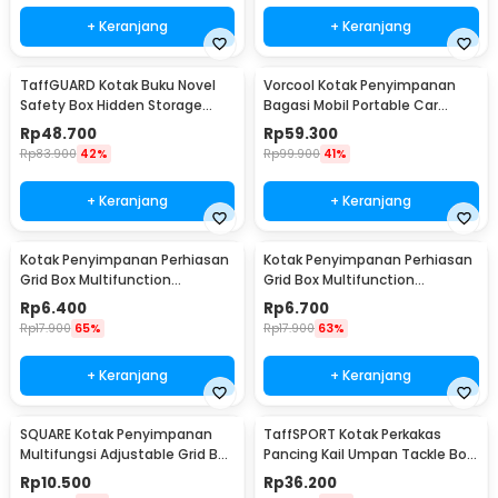
+ Keranjang
+ Keranjang
TaffGUARD Kotak Buku Novel
Vorcool Kotak Penyimpanan
Safety Box Hidden Storage
Bagasi Mobil Portable Car
Password Lock - KB-30P
Storage Box 25 L - VL25
Rp
48.700
Rp
59.300
Rp
83.900
42%
Rp
99.900
41%
+ Keranjang
+ Keranjang
Kotak Penyimpanan Perhiasan
Kotak Penyimpanan Perhiasan
Grid Box Multifunction
Grid Box Multifunction
Organizer 24 Slot - J13/J24
Organizer 13 Slot - J13/J24
Rp
6.400
Rp
6.700
Rp
17.900
65%
Rp
17.900
63%
+ Keranjang
+ Keranjang
SQUARE Kotak Penyimpanan
TaffSPORT Kotak Perkakas
Multifungsi Adjustable Grid Box
Pancing Kail Umpan Tackle Box
24 Slot - J24D
14 Grid - LYH-1017
Rp
10.500
Rp
36.200