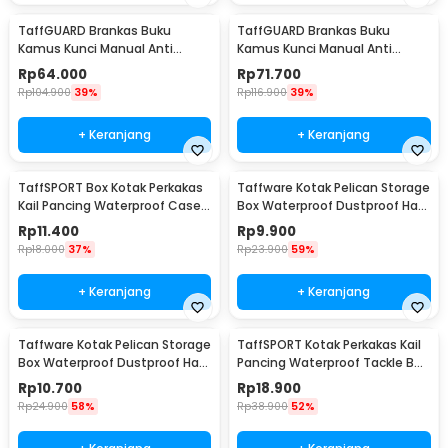
TaffGUARD Brankas Buku
TaffGUARD Brankas Buku
Kamus Kunci Manual Anti
Kamus Kunci Manual Anti
Maling Hidden Safe Box Sedang
Maling Hidden Safe Box Besar -
Rp
64.000
Rp
71.700
- KB-10L
KB-10L
Rp
104.900
39%
Rp
116.900
39%
+ Keranjang
+ Keranjang
TaffSPORT Box Kotak Perkakas
Taffware Kotak Pelican Storage
Kail Pancing Waterproof Case -
Box Waterproof Dustproof Hard
Q041
Case ABS S - G10/J020
Rp
11.400
Rp
9.900
Rp
18.000
37%
Rp
23.900
59%
+ Keranjang
+ Keranjang
Taffware Kotak Pelican Storage
TaffSPORT Kotak Perkakas Kail
Box Waterproof Dustproof Hard
Pancing Waterproof Tackle Box
Case ABS L - G10/J020
12 Grid - MCC01
Rp
10.700
Rp
18.900
Rp
24.900
58%
Rp
38.900
52%