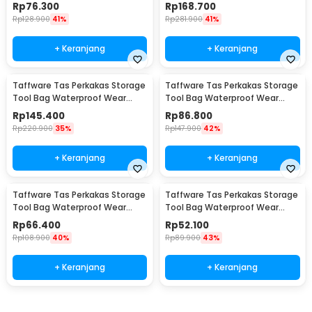
Size L Love - KB-20L
Resistant 23 Inch - A02584
Rp
76.300
Rp
168.700
Rp
128.900
41%
Rp
281.900
41%
+ Keranjang
+ Keranjang
Taffware Tas Perkakas Storage
Taffware Tas Perkakas Storage
Tool Bag Waterproof Wear
Tool Bag Waterproof Wear
Resistant 21 Inch - A02584
Resistant 18 Inch - A03403
Rp
145.400
Rp
86.800
Rp
220.900
35%
Rp
147.900
42%
+ Keranjang
+ Keranjang
Taffware Tas Perkakas Storage
Taffware Tas Perkakas Storage
Tool Bag Waterproof Wear
Tool Bag Waterproof Wear
Resistant 16 Inch - A03403
Resistant 13 Inch - A03403
Rp
66.400
Rp
52.100
Rp
108.900
40%
Rp
89.900
43%
+ Keranjang
+ Keranjang