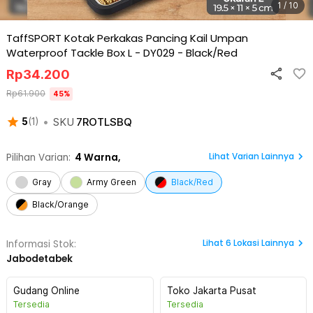
1 / 10
TaffSPORT Kotak Perkakas Pancing Kail Umpan
Waterproof Tackle Box L - DY029
-
Black/Red
Rp
34.200
Rp
61.900
45
%
•
SKU
7ROTLSBQ
5
(
1
)
Lihat Varian Lainnya
Pilihan Varian:
4
Warna,
Gray
Army Green
Black/Red
Black/Orange
Lihat
6
Lokasi Lainnya
Informasi Stok:
Jabodetabek
Gudang Online
Toko Jakarta Pusat
Tersedia
Tersedia