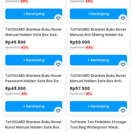
Rp
24.900
58%
Rp
64.900
45%
+ Keranjang
+ Keranjang
TaffGUARD Brankas Buku Novel
TaffGUARD Brankas Buku Novel
Manual Hidden Safe Box Size S
Manual Anti Maling Hidden Safe
- KB-20L
Box Size S - KB-20L
Rp
45.800
Rp
50.000
Rp
78.900
42%
Rp
86.900
43%
+ Keranjang
+ Keranjang
TaffGUARD Brankas Buku Novel
TaffGUARD Brankas Buku Novel
Password Hidden Safe Box Size
Manual Hidden Safe Box Anti
S - KB-20P
Maling Size M - KB-20L
Rp
48.000
Rp
57.500
Rp
80.900
41%
Rp
96.900
41%
+ Keranjang
+ Keranjang
TaffGUARD Brankas Buku Novel
Taffware Tas Perkakas Storage
Kunci Manual Hidden Safe Box
Tool Bag Waterproof Wear