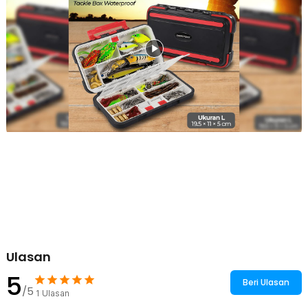
penyimpanan di kedua sisi kotak yang memungkinkan Anda untuk
memisahkan kail, umpan, dan aksesoris lainnya berdasarkan jenis.
Ini membantu Anda menjaga peralatan tetap rapi dan mudah
ditemukan saat sedang memancing, sehingga memudahkan proses
pemilihan peralatan yang tepat sesuai kebutuhan.
Partisi Fleksibel yang Dapat Diatur Sesuai Kebutuhan
Kotak ini menawarkan fleksibilitas tinggi dengan partisi yang dapat
dilepas dan diatur sesuai kebutuhan. Jika Anda membutuhkan ruang
lebih luas untuk menyimpan alat pancing yang lebih besar, Anda
dapat dengan mudah melepas partisinya. Setiap partisi dilengkapi
dengan tombol penguncian untuk memastikan partisi tetap stabil
selama digunakan dan mudah dilepas jika diperlukan. Fleksibilitas
ini memungkinkan Anda menyesuaikan kotak sesuai dengan jumlah
dan ukuran peralatan yang Anda miliki.
Tahan Air dengan Lapisan Silikon
Salah satu fitur unggulan dari TaffSPORT DY029 adalah ketahanan air
yang luar biasa. Dengan silikon pada bagian tepi kotak, alat pancing
dan aksesoris yang sensitif terhadap air akan terlindungi dari
kelembapan dan hujan. Ini sangat penting saat memancing di luar
Ulasan
ruangan, di mana cuaca tidak dapat diprediksi. Fitur waterproof ini
memastikan peralatan Anda tetap kering dan aman, bahkan dalam
5
Beri Ulasan
kondisi basah.
/5
1
Ulasan
Sistem Penguncian yang Aman dan Rapat