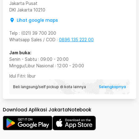
Jakarta Pusat
DKI Jakarta
10210
Lihat google maps
Telp
:
(021) 39 700 200
Whatsapp Sales / COD
:
0896 135 222 00
Jam buka:
Senin - Sabtu
:
09:00
-
20:00
Minggu/Libur Nasional
:
12:00
-
20:00
Idul Fitri
: libur
Selengkapnya
Beli langsung/self pickup di kota lainnya
Download Aplikasi JakartaNotebook