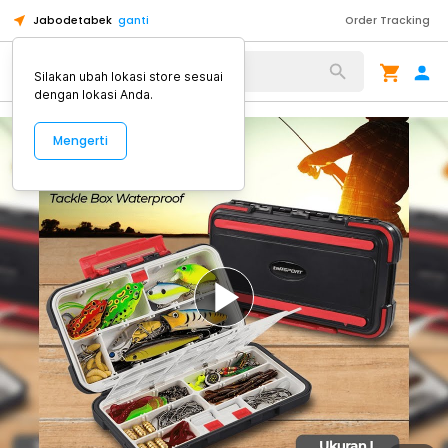
Jabodetabek
ganti
Order Tracking
Alat Kopi
Silakan ubah lokasi store sesuai
dengan lokasi Anda.
Mengerti