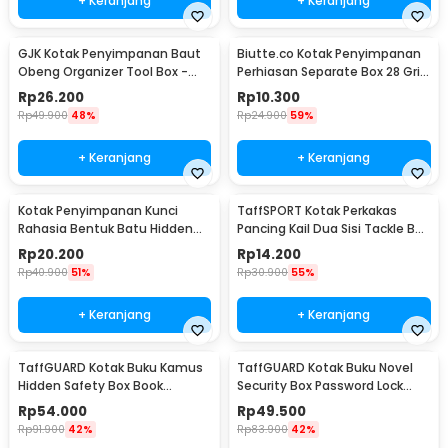
+ Keranjang
+ Keranjang
GJK Kotak Penyimpanan Baut
Biutte.co Kotak Penyimpanan
Obeng Organizer Tool Box -
Perhiasan Separate Box 28 Grid
Z20
- SN-14
Rp
26.200
Rp
10.300
Rp
49.900
48%
Rp
24.900
59%
+ Keranjang
+ Keranjang
Kotak Penyimpanan Kunci
TaffSPORT Kotak Perkakas
Rahasia Bentuk Batu Hidden
Pancing Kail Dua Sisi Tackle Box
Key Box - B0521
14 Grid - LX01
Rp
20.200
Rp
14.200
Rp
40.900
51%
Rp
30.900
55%
+ Keranjang
+ Keranjang
TaffGUARD Kotak Buku Kamus
TaffGUARD Kotak Buku Novel
Hidden Safety Box Book
Security Box Password Lock
Password Lock Size S - KB-10P
Size S - KB-20P
Rp
54.000
Rp
49.500
Rp
91.900
42%
Rp
83.900
42%