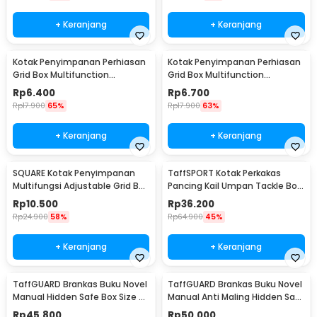
+ Keranjang
+ Keranjang
Kotak Penyimpanan Perhiasan
Kotak Penyimpanan Perhiasan
Grid Box Multifunction
Grid Box Multifunction
Organizer 24 Slot - J13/J24
Organizer 13 Slot - J13/J24
Rp
6.400
Rp
6.700
Rp
17.900
65%
Rp
17.900
63%
+ Keranjang
+ Keranjang
SQUARE Kotak Penyimpanan
TaffSPORT Kotak Perkakas
Multifungsi Adjustable Grid Box
Pancing Kail Umpan Tackle Box
24 Slot - J24D
14 Grid - LYH-1017
Rp
10.500
Rp
36.200
Rp
24.900
58%
Rp
64.900
45%
+ Keranjang
+ Keranjang
TaffGUARD Brankas Buku Novel
TaffGUARD Brankas Buku Novel
Manual Hidden Safe Box Size S
Manual Anti Maling Hidden Safe
- KB-20L
Box Size S - KB-20L
Rp
45.800
Rp
50.000