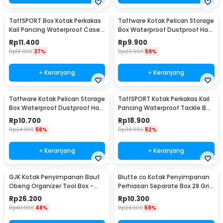
TaffSPORT Box Kotak Perkakas
Taffware Kotak Pelican Storage
Kail Pancing Waterproof Case -
Box Waterproof Dustproof Hard
Q041
Case ABS S - G10/J020
Rp
11.400
Rp
9.900
Rp
18.000
37%
Rp
23.900
59%
+ Keranjang
+ Keranjang
Taffware Kotak Pelican Storage
TaffSPORT Kotak Perkakas Kail
Box Waterproof Dustproof Hard
Pancing Waterproof Tackle Box
Case ABS L - G10/J020
12 Grid - MCC01
Rp
10.700
Rp
18.900
Rp
24.900
58%
Rp
38.900
52%
+ Keranjang
+ Keranjang
GJK Kotak Penyimpanan Baut
Biutte.co Kotak Penyimpanan
Obeng Organizer Tool Box -
Perhiasan Separate Box 28 Grid
Z20
- SN-14
Rp
26.200
Rp
10.300
Rp
49.900
48%
Rp
24.900
59%