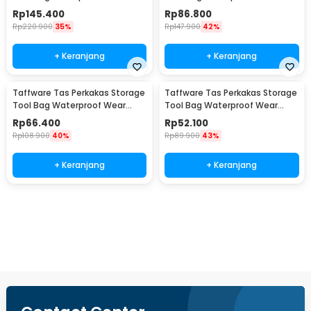
Resistant 21 Inch - A02584
Resistant 18 Inch - A03403
Rp
145.400
Rp
86.800
Rp
220.900
35%
Rp
147.900
42%
+ Keranjang
+ Keranjang
Taffware Tas Perkakas Storage
Taffware Tas Perkakas Storage
Tool Bag Waterproof Wear
Tool Bag Waterproof Wear
Resistant 16 Inch - A03403
Resistant 13 Inch - A03403
Rp
66.400
Rp
52.100
Rp
108.900
40%
Rp
89.900
43%
+ Keranjang
+ Keranjang
Ingatkan Saya