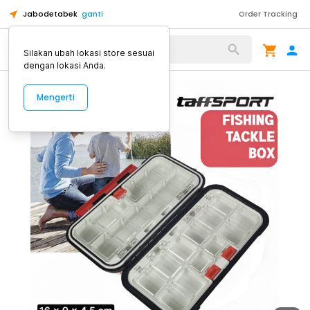
Jabodetabek
ganti
Order Tracking
Alat Kopi
Silakan ubah lokasi store sesuai
dengan lokasi Anda.
Mengerti