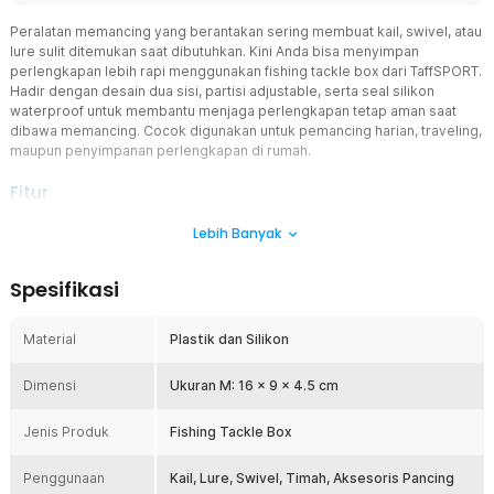
Peralatan memancing yang berantakan sering membuat kail, swivel, atau
lure sulit ditemukan saat dibutuhkan. Kini Anda bisa menyimpan
perlengkapan lebih rapi menggunakan fishing tackle box dari TaffSPORT.
Hadir dengan desain dua sisi, partisi adjustable, serta seal silikon
waterproof untuk membantu menjaga perlengkapan tetap aman saat
dibawa memancing. Cocok digunakan untuk pemancing harian, traveling,
maupun penyimpanan perlengkapan di rumah.
Fitur
Partisi Adjustable Lebih Fleksibel
Lebih Banyak
Kotak pancing ini dilengkapi sekat adjustable yang dapat dilepas
dan diatur ulang sesuai kebutuhan penyimpanan. Anda bisa
Spesifikasi
membuat ruang lebih besar untuk lure, timah, kail, maupun
aksesoris panjang lainnya dengan mudah. Sistem partisi membantu
perlengkapan tersusun lebih rapi dan tidak bercampur saat dibawa.
Material
Plastik dan Silikon
Sangat praktis untuk berbagai jenis perlengkapan memancing.
Waterproof dengan Seal Silikon
Dimensi
Ukuran M: 16 x 9 x 4.5 cm
Bagian tepi tackle box dilengkapi lapisan silikon untuk membantu
menahan cipratan air dan kelembapan. Fitur waterproof membantu
Jenis Produk
Fishing Tackle Box
menjaga kail, lure, dan aksesoris logam tetap kering sehingga tidak
mudah berkarat. Cocok digunakan di sungai, kolam, danau, maupun
Penggunaan
Kail, Lure, Swivel, Timah, Aksesoris Pancing
area laut saat aktivitas outdoor. Fishing tackle box ini memberikan