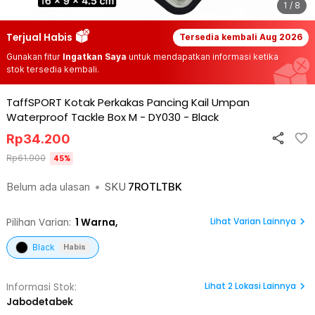
1 / 8
Terjual Habis
Tersedia kembali
Aug 2026
Gunakan fitur
Ingatkan Saya
untuk mendapatkan informasi ketika
stok tersedia kembali.
TaffSPORT Kotak Perkakas Pancing Kail Umpan
Waterproof Tackle Box M - DY030
-
Black
Rp
34.200
Rp
61.900
45
%
Belum ada ulasan
•
SKU
7ROTLTBK
Lihat Varian Lainnya
Pilihan Varian:
1
Warna,
Black
Habis
Lihat
2
Lokasi Lainnya
Informasi Stok:
Jabodetabek