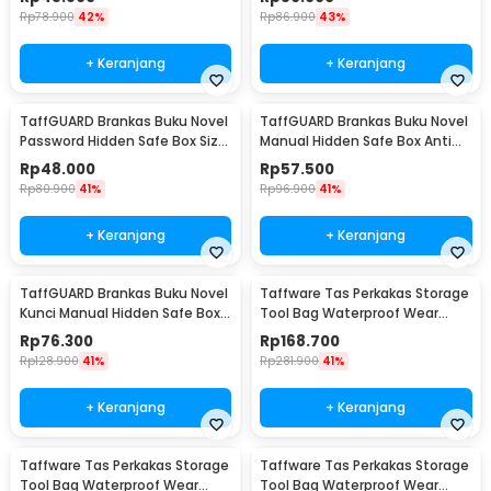
Rp
78.900
42%
Rp
86.900
43%
+ Keranjang
+ Keranjang
TaffGUARD Brankas Buku Novel
TaffGUARD Brankas Buku Novel
Password Hidden Safe Box Size
Manual Hidden Safe Box Anti
S - KB-20P
Maling Size M - KB-20L
Rp
48.000
Rp
57.500
Rp
80.900
41%
Rp
96.900
41%
+ Keranjang
+ Keranjang
TaffGUARD Brankas Buku Novel
Taffware Tas Perkakas Storage
Kunci Manual Hidden Safe Box
Tool Bag Waterproof Wear
Size L Love - KB-20L
Resistant 23 Inch - A02584
Rp
76.300
Rp
168.700
Rp
128.900
41%
Rp
281.900
41%
+ Keranjang
+ Keranjang
Taffware Tas Perkakas Storage
Taffware Tas Perkakas Storage
Tool Bag Waterproof Wear
Tool Bag Waterproof Wear