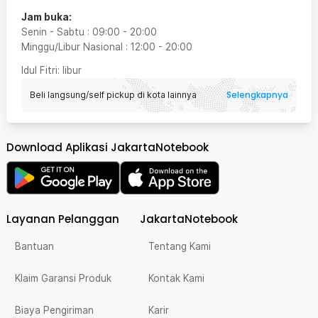
Jam buka:
Senin - Sabtu
:
09:00
-
20:00
Minggu/Libur Nasional
:
12:00
-
20:00
Idul Fitri
: libur
Selengkapnya
Beli langsung/self pickup di kota lainnya
Download Aplikasi JakartaNotebook
Layanan Pelanggan
JakartaNotebook
Bantuan
Tentang Kami
Klaim Garansi Produk
Kontak Kami
Biaya Pengiriman
Karir