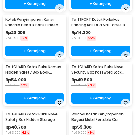
+ Keranjang
+ Keranjang
Kotak Penyimpanan Kunci
TaffSPORT Kotak Perkakas
Rahasia Bentuk Batu Hidden
Pancing Kail Dua Sisi Tackle Box
Key Box - B0521
14 Grid - LX01
Rp
20.200
Rp
14.200
Rp
40.900
51%
Rp
30.900
55%
+ Keranjang
+ Keranjang
TaffGUARD Kotak Buku Kamus
TaffGUARD Kotak Buku Novel
Hidden Safety Box Book
Security Box Password Lock
Password Lock Size S - KB-10P
Size S - KB-20P
Rp
54.000
Rp
49.500
Rp
91.900
42%
Rp
83.900
42%
+ Keranjang
+ Keranjang
TaffGUARD Kotak Buku Novel
Vorcool Kotak Penyimpanan
Safety Box Hidden Storage
Bagasi Mobil Portable Car
Password Lock - KB-30P
Storage Box 25 L - VL25
Rp
48.700
Rp
59.300
Rp
83.900
42%
Rp
99.900
41%