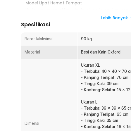
Model Lipat Hemat Tempat
Hadir dengan model lipat, Anda tak perlu repot membaw
camping atau beraktivitas outdoor. Bawa produk Taff
Lebih Banyak
Spesifikasi
Kokoh dan Stabil
Kombinasi rangka besi dan model X membuat kursi campi
dapat menopang berat hingga 90 kg. Gunakan sebagai 
Berat Maksimal
90 kg
camping.
Material
Besi dan Kain Oxford
Duduk Lebih Nyaman
Waktu bersantai semakin nyaman dengan adanya sand
Ukuran XL
ketegangan pada punggung. Kini Anda bisa beristirahat t
- Terbuka: 40 x 40 x 70 
Kantong Samping Praktis
- Panjang Terlipat: 70 cm
Tak ada barang yang hilang atau jatuh berkat adanya k
- Tinggi Kaki: 39 cm
barang dengan aman selama beristirahat.
- Kantong: Sekitar 15 x 1
Bahan Tebal dan Kuat
Ukuran L
Kain oxford berkualitas yang digunakan tebal dan breat
- Terbuka: 39 x 39 x 65 
Bahan ini juga tahan air sehingga cocok untuk penggun
- Panjang Terlipat: 65 cm
Penyimpanan Praktis, Tanpa Ribet
- Tinggi Kaki: 35 cm
Dimensi
Simpan dan bawa kursi camping saat beraktivitas lebih
- Kantong: Sekitar 16 x 1