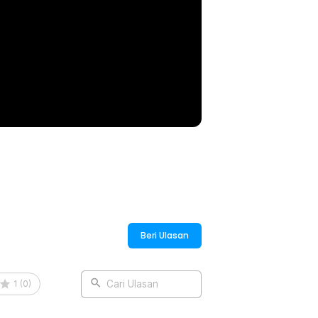
Beri Ulasan
1
(
0
)
Cari Ulasan