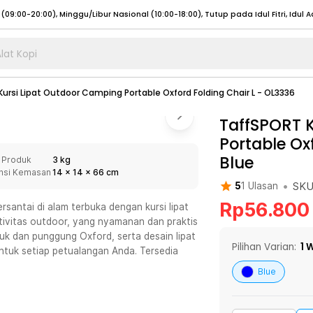
lat Kopi
umat (07:00 - 20:00), Sabtu - Minggu (08:00 - 20:00), Tutup pada Idul Fitri
Sele
ursi Lipat Outdoor Camping Portable Oxford Folding Chair L - OL3336
:00 - 20:00), Sabtu - Minggu/ Libur Nasional (08:00 - 17:00)
Selengkapnya
:00 - 20:00), Sabtu - Minggu/ Libur Nasional (08:00 - 17:00)
TaffSPORT 
Selengkapnya
Portable Ox
 (09:00-20:00), Minggu/Libur Nasional (12:00-20:00), Tutup pada Idul Fitri
Sele
Blue
 Produk
3 kg
 (09:00-20:00), Minggu/Libur Nasional (12:00-20:00), Tutup pada Idul Fitri
Sele
nsi Kemasan
14
x
14
x
66
cm
•
SK
5
1
Ulasan
Rp
56.800
antai di alam terbuka dengan kursi lipat
tivitas outdoor, yang nyamanan dan praktis
uk dan punggung Oxford, serta desain lipat
umat (07:00 - 20:00), Sabtu - Minggu (08:00 - 20:00), Tutup pada Idul Fitri
Sele
Pilihan Varian:
1
W
untuk setiap petualangan Anda. Tersedia
:00 - 20:00), Sabtu - Minggu/ Libur Nasional (08:00 - 17:00)
Selengkapnya
Blue
:00 - 20:00), Sabtu - Minggu/ Libur Nasional (08:00 - 17:00)
Selengkapnya