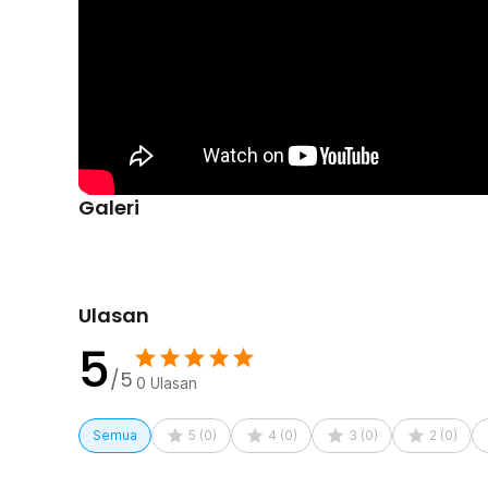
Galeri
Ulasan
5
/5
0
Ulasan
Semua
5
(
0
)
4
(
0
)
3
(
0
)
2
(
0
)