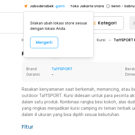
Jabodetabek
ganti
Toko Jakarta Utara
Toko Tangerang
Kategori
A
Silakan ubah lokasi store sesuai
Toko Cikupa
dengan lokasi Anda.
Pick n Go Jakarta Barat
Senin - J
Home Appliance
Furnitur Rumah
Kursi
TaffSPORT K
Mengerti
Pick n Go Bekasi
Senin - Jumat (08
Pick n Go Depok
Senin - Jumat (08
Rincian Produk
Toko Jakarta Pusat
Senin - Sabtu
Brand
TaffSPORT
Berat
Toko Jakarta Barat
Senin - Sabtu
Garansi
-
Dime
Toko Jakarta Utara
Toko Tangerang
Rasakan kenyamanan saat berkemah, memancing, atau bers
outdoor TaffSPORT. Kursi didesain untuk para pecinta ak
Toko Cikupa
dalam satu produk. Kombinasi rangka besi kokoh, alas dud
Pick n Go Jakarta Barat
Senin - J
yang ringkas menjadikan kursi camping ini teman terbaik 
dalam 4 ukuran yang bisa dipilih sesuai kebutuhan.
Pick n Go Bekasi
Senin - Jumat (08
Pick n Go Depok
Senin - Jumat (08
Fitur