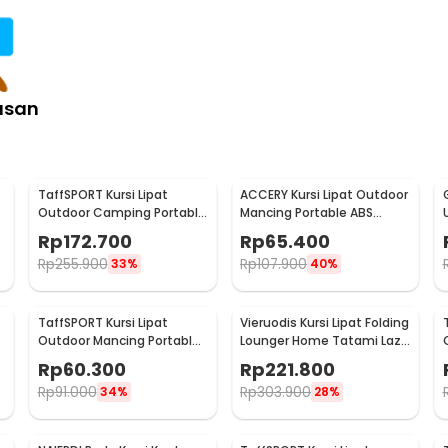
asan
TaffSPORT Kursi Lipat
ACCERY Kursi Lipat Outdoor
Outdoor Camping Portable
Mancing Portable ABS
Oxford Folding Chair Low -
Telescopic Chair - NDS66
Rp
172.700
Rp
65.400
SF733
Rp
255.900
Rp
107.900
33%
40%
TaffSPORT Kursi Lipat
Vieruodis Kursi Lipat Folding
Outdoor Mancing Portable
Lounger Home Tatami Lazy
Oxford Folding Chair S
Sofa 6 Grids - VDS14
Rp
60.300
Rp
221.800
33x33x53cm - AAN147
Rp
91.000
Rp
303.900
34%
28%