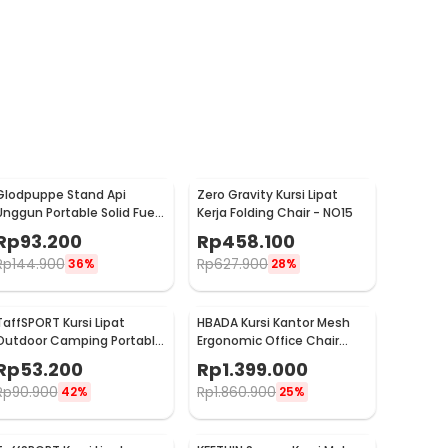
Glodpuppe Stand Api
Zero Gravity Kursi Lipat
Unggun Portable Solid Fuel
Kerja Folding Chair - NO15
Camping Tool - EZ203
Rp
93.200
Rp
458.100
Rp
144.900
Rp
627.900
36%
28%
TaffSPORT Kursi Lipat
HBADA Kursi Kantor Mesh
Outdoor Camping Portable
Ergonomic Office Chair
Oxford Folding Chair M
Flip-up Arms - HDNY163WM
Rp
53.200
Rp
1.399.000
36x36x58cm - A148
Rp
90.900
Rp
1.860.900
42%
25%