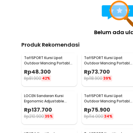
Belum ada ul
Produk Rekomendasi
TaffSPORT Kursi Lipat
TaffSPORT Kursi Lipat
Outdoor Mancing Portable
Outdoor Mancing Portable
Oxford Folding Chair -
Oxford Folding Chair -
Rp
48.300
Rp
73.700
ZDY01
YYY002
Rp
81.900
Rp
118.900
42%
39%
LOCEN Sandaran Kursi
TaffSPORT Kursi Lipat
Ergonomic Adjustable
Outdoor Mancing Portable
Lumbar Back Support -
Oxford Folding Chair L
Rp
137.700
Rp
75.900
TY3120
38x38x65cm - AAN147
Rp
210.900
Rp
114.000
35%
34%