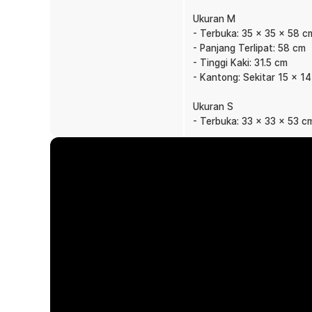
Waktu merapikan dan menyimpan tas jadi lebih cepat.
Ukuran M
Kelengkapan Produk
- Terbuka: 35 x 35 x 58 c
- Panjang Terlipat: 58 cm
Rincian yang Anda dapatkan untuk pembelian produk ini
- Tinggi Kaki: 31.5 cm
1 x TaffSPORT Kursi Lipat Outdoor Camping Portabl
- Kantong: Sekitar 15 x 1
1 x Tas Penyimpanan
Ukuran S
- Terbuka: 33 x 33 x 53 c