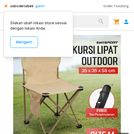
Jabodetabek
ganti
Order Tracking
Alat Kopi
Silakan ubah lokasi store sesuai
dengan lokasi Anda.
Mengerti