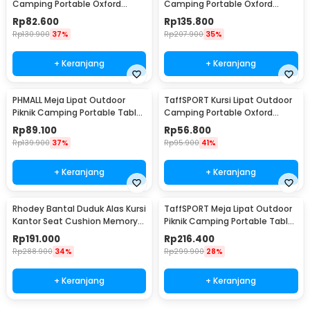
Camping Portable Oxford
Camping Portable Oxford
Folding Chair - FS01
Folding Chair M - YH6
Rp
82.600
Rp
135.800
Rp
130.900
37%
Rp
207.900
35%
+ Keranjang
+ Keranjang
PHMALL Meja Lipat Outdoor
TaffSPORT Kursi Lipat Outdoor
Piknik Camping Portable Table
Camping Portable Oxford
with Bag 55x41x41cm - PH3
Folding Chair L - OL3336
Rp
89.100
Rp
56.800
Rp
139.900
37%
Rp
95.900
41%
+ Keranjang
+ Keranjang
Rhodey Bantal Duduk Alas Kursi
TaffSPORT Meja Lipat Outdoor
Kantor Seat Cushion Memory
Piknik Camping Portable Table
Foam 2 PCS - D40
118x55x50cm - TX120
Rp
191.000
Rp
216.400
Rp
288.900
34%
Rp
299.900
28%
+ Keranjang
+ Keranjang