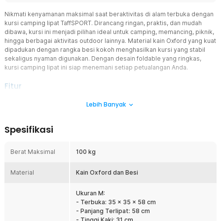
Nikmati kenyamanan maksimal saat beraktivitas di alam terbuka dengan
kursi camping lipat TaffSPORT. Dirancang ringan, praktis, dan mudah
dibawa, kursi ini menjadi pilihan ideal untuk camping, memancing, piknik,
hingga berbagai aktivitas outdoor lainnya. Material kain Oxford yang kuat
dipadukan dengan rangka besi kokoh menghasilkan kursi yang stabil
sekaligus nyaman digunakan. Dengan desain foldable yang ringkas,
kursi camping lipat ini siap menemani setiap petualangan Anda.
Fitur
Material Oxford Kuat dan Tahan Lama
Lebih Banyak
Dudukan menggunakan kain Oxford berkualitas yang memiliki daya
tahan tinggi terhadap penggunaan berulang. Material ini tidak
Spesifikasi
mudah robek dan mampu memberikan kenyamanan saat digunakan
dalam berbagai kondisi outdoor. Kain Oxford juga lebih mudah
dibersihkan sehingga perawatannya menjadi lebih praktis.
Berat Maksimal
100 kg
Rangka Besi Kokoh dan Stabil
Material
Konstruksi rangka besi memberikan stabilitas yang baik saat kursi
Kain Oxford dan Besi
digunakan. Struktur rangka dirancang untuk menopang beban
hingga 100 kg sehingga tetap aman digunakan oleh berbagai
Ukuran M:
pengguna. Material besi juga memberikan daya tahan yang baik
- Terbuka: 35 x 35 x 58 cm
untuk penggunaan jangka panjang.
- Panjang Terlipat: 58 cm
- Tinggi Kaki: 31 cm