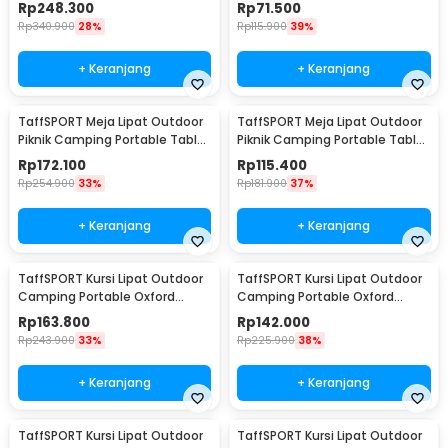
118x59x43.5cm - ST12
Cushion U Shaped - TD18
Rp
248.300
Rp
71.500
Rp
340.900
28%
Rp
115.900
39%
+ Keranjang
+ Keranjang
TaffSPORT Meja Lipat Outdoor
TaffSPORT Meja Lipat Outdoor
Piknik Camping Portable Table
Piknik Camping Portable Table
with Bag 95x55x50cm - AF59
with Bag 53x51x50cm - AF59
Rp
172.100
Rp
115.400
Rp
254.900
33%
Rp
181.900
37%
+ Keranjang
+ Keranjang
TaffSPORT Kursi Lipat Outdoor
TaffSPORT Kursi Lipat Outdoor
Camping Portable Oxford
Camping Portable Oxford
Folding Chair XL - YH6
Folding Chair L - YH6
Rp
163.800
Rp
142.000
Rp
243.900
33%
Rp
225.900
38%
+ Keranjang
+ Keranjang
TaffSPORT Kursi Lipat Outdoor
TaffSPORT Kursi Lipat Outdoor