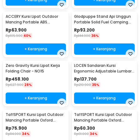
ACCERY Kursi Lipat Outdoor
Glodpuppe Stand Api Unggun
Mancing Portable ABS
Portable Solid Fuel Camping
Telescopic Chair - NDS66
Tool - EZ203
Rp
63.900
Rp
93.200
Rp
105.900
40%
Rp
144.900
36%
+ Keranjang
+ Keranjang
Zero Gravity Kursi Lipat Kerja
LOCEN Sandaran Kursi
Folding Chair - NO15
Ergonomic Adjustable Lumbar
Back Support - TY3120
Rp
458.100
Rp
137.700
Rp
627.900
28%
Rp
210.900
35%
+ Keranjang
+ Keranjang
TaffSPORT Kursi Lipat Outdoor
TaffSPORT Kursi Lipat Outdoor
Mancing Portable Oxford
Mancing Portable Oxford
Folding Chair L 38x38x65cm -
Folding Chair S 33x33x53cm -
Rp
75.900
Rp
60.300
AAN147
AAN147
Rp
114.000
34%
Rp
91.000
34%