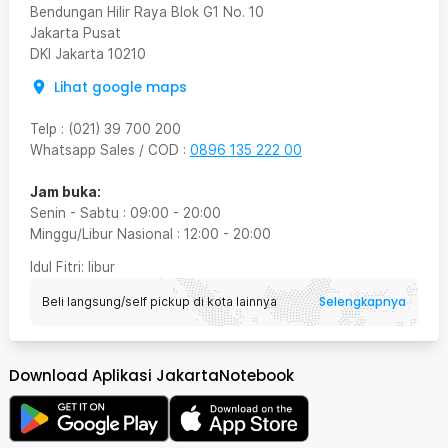
Bendungan Hilir Raya Blok G1 No. 10
Jakarta Pusat
DKI Jakarta
10210
Lihat google maps
Telp
:
(021) 39 700 200
Whatsapp Sales / COD
:
0896 135 222 00
Jam buka:
Senin - Sabtu
:
09:00
-
20:00
Minggu/Libur Nasional
:
12:00
-
20:00
Idul Fitri
: libur
Selengkapnya
Beli langsung/self pickup di kota lainnya
Download Aplikasi JakartaNotebook