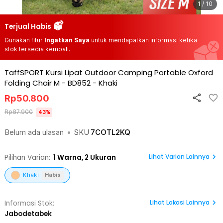
1 / 10
Terjual Habis
Gunakan fitur
Ingatkan Saya
untuk mendapatkan informasi ketika
stok tersedia kembali.
TaffSPORT Kursi Lipat Outdoor Camping Portable Oxford
Folding Chair M - BD852
-
Khaki
Rp
50.800
Rp
87.900
43
%
Belum ada ulasan
•
SKU
7COTL2KQ
Lihat Varian Lainnya
Pilihan Varian:
1
Warna,
2 Ukuran
Khaki
Habis
Lihat
Lokasi Lainnya
Informasi Stok:
Jabodetabek