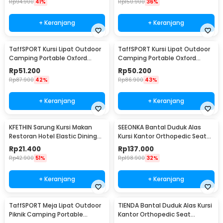
Rp
94.900
41%
Rp
150.900
36%
+ Keranjang
+ Keranjang
TaffSPORT Kursi Lipat Outdoor
TaffSPORT Kursi Lipat Outdoor
Camping Portable Oxford
Camping Portable Oxford
Folding Chair M - OL3336
Folding Chair S - OL3336
Rp
51.200
Rp
50.200
Rp
87.900
42%
Rp
86.900
43%
+ Keranjang
+ Keranjang
KFETHIN Sarung Kursi Makan
SEEONKA Bantal Duduk Alas
Restoran Hotel Elastic Dining
Kursi Kantor Orthopedic Seat
Chair Cover - KF55
Cushion 2 PCS - SK46
Rp
21.400
Rp
137.000
Rp
42.900
51%
Rp
198.900
32%
+ Keranjang
+ Keranjang
TaffSPORT Meja Lipat Outdoor
TIENDA Bantal Duduk Alas Kursi
Piknik Camping Portable
Kantor Orthopedic Seat