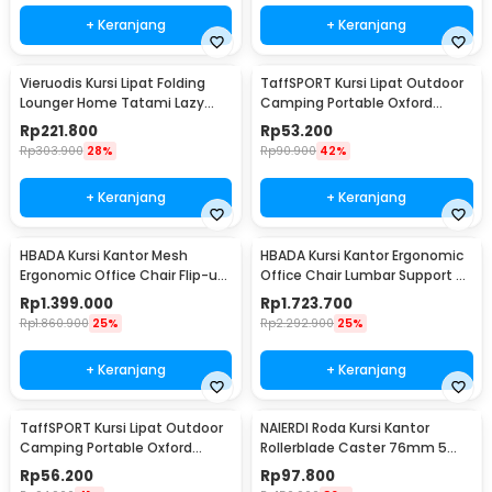
+ Keranjang
+ Keranjang
Vieruodis Kursi Lipat Folding
TaffSPORT Kursi Lipat Outdoor
Lounger Home Tatami Lazy
Camping Portable Oxford
Sofa 6 Grids - VDS14
Folding Chair M 36x36x58cm -
Rp
221.800
Rp
53.200
A148
Rp
303.900
28%
Rp
90.900
42%
+ Keranjang
+ Keranjang
HBADA Kursi Kantor Mesh
HBADA Kursi Kantor Ergonomic
Ergonomic Office Chair Flip-up
Office Chair Lumbar Support -
Arms - HDNY163WM
HDNY164WM
Rp
1.399.000
Rp
1.723.700
Rp
1.860.900
25%
Rp
2.292.900
25%
+ Keranjang
+ Keranjang
TaffSPORT Kursi Lipat Outdoor
NAIERDI Roda Kursi Kantor
Camping Portable Oxford
Rollerblade Caster 76mm 5
Folding Chair - DFC001
PCS - Caster-001
Rp
56.200
Rp
97.800