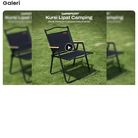
Galeri
Tersedia dalam Tiga Ukuran
Produk tersedia dalam pilihan ukuran M, L, dan XL sehingga dapat
disesuaikan dengan kebutuhan dan preferensi kenyamanan
pengguna. Setiap varian menawarkan ruang duduk yang nyaman
dengan karakteristik berbeda. Kehadiran beberapa ukuran
membuat produk lebih fleksibel untuk berbagai aktivitas outdoor.
Cocok untuk Berbagai Aktivitas
Selain digunakan untuk camping, kursi ini juga ideal untuk
memancing, piknik, konser, barbeque, travelling, hingga bersantai
di taman atau halaman rumah. Desainnya yang ringkas memudahkan
mobilitas tanpa mengurangi kenyamanan. Kursi camping lipat ini
menjadi perlengkapan wajib bagi siapa saja yang gemar
beraktivitas di luar ruangan.
Kelengkapan Produk
Rincian yang Anda dapatkan untuk pembelian produk ini:
1 x TaffSPORT Kursi Lipat Outdoor Camping Portable Oxford
Folding Chair - YH6