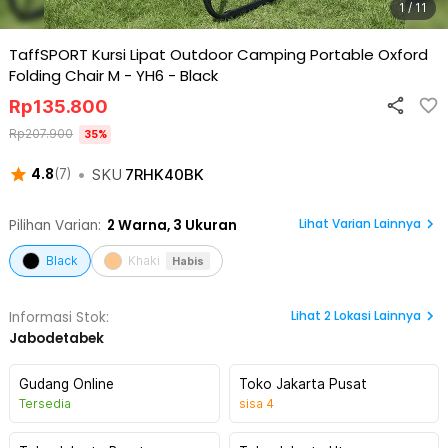
1 / 11
TaffSPORT Kursi Lipat Outdoor Camping Portable Oxford
Folding Chair M - YH6
-
Black
Rp
135.800
Rp
207.900
35
%
•
SKU
7RHK40BK
4.8
(
7
)
Lihat Varian Lainnya
Pilihan Varian:
2
Warna,
3 Ukuran
Black
Khaki
Habis
Lihat
2
Lokasi Lainnya
Informasi Stok:
Jabodetabek
Gudang Online
Toko Jakarta Pusat
Tersedia
sisa
4