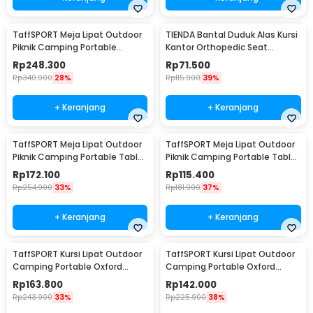
TaffSPORT Meja Lipat Outdoor
TIENDA Bantal Duduk Alas Kursi
Piknik Camping Portable
Kantor Orthopedic Seat
118x59x43.5cm - ST12
Cushion U Shaped - TD18
Rp
248.300
Rp
71.500
Rp
340.900
28%
Rp
115.900
39%
+ Keranjang
+ Keranjang
TaffSPORT Meja Lipat Outdoor
TaffSPORT Meja Lipat Outdoor
Piknik Camping Portable Table
Piknik Camping Portable Table
with Bag 95x55x50cm - AF59
with Bag 53x51x50cm - AF59
Rp
172.100
Rp
115.400
Rp
254.900
33%
Rp
181.900
37%
+ Keranjang
+ Keranjang
TaffSPORT Kursi Lipat Outdoor
TaffSPORT Kursi Lipat Outdoor
Camping Portable Oxford
Camping Portable Oxford
Folding Chair XL - YH6
Folding Chair L - YH6
Rp
163.800
Rp
142.000
Rp
243.900
33%
Rp
225.900
38%