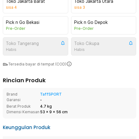
Toko Jakarta Barat
Toko Jakarta Utara
sisa
4
sisa
3
Pick n Go Bekasi
Pick n Go Depok
Pre-Order
Pre-Order
Toko Tangerang
Toko Cikupa
Habis
Habis
Tersedia bayar di tempat (COD)
Rincian Produk
Brand
TaffSPORT
Garansi
-
Berat Produk
4.7 kg
Dimensi Kemasan
53
x
9
x
56
cm
Keunggulan Produk