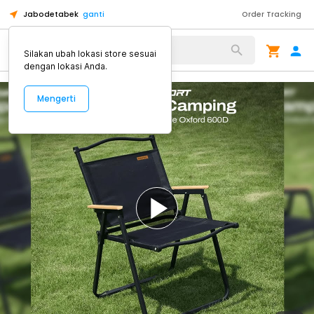
Jabodetabek
ganti
Order Tracking
Alat Kopi
Silakan ubah lokasi store sesuai
dengan lokasi Anda.
Mengerti