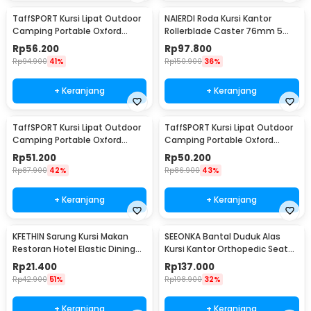
TaffSPORT Kursi Lipat Outdoor
NAIERDI Roda Kursi Kantor
Camping Portable Oxford
Rollerblade Caster 76mm 5
Folding Chair - DFC001
PCS - Caster-001
Rp
56.200
Rp
97.800
Rp
94.900
41%
Rp
150.900
36%
+ Keranjang
+ Keranjang
TaffSPORT Kursi Lipat Outdoor
TaffSPORT Kursi Lipat Outdoor
Camping Portable Oxford
Camping Portable Oxford
Folding Chair M - OL3336
Folding Chair S - OL3336
Rp
51.200
Rp
50.200
Rp
87.900
42%
Rp
86.900
43%
+ Keranjang
+ Keranjang
KFETHIN Sarung Kursi Makan
SEEONKA Bantal Duduk Alas
Restoran Hotel Elastic Dining
Kursi Kantor Orthopedic Seat
Chair Cover - KF55
Cushion 2 PCS - SK46
Rp
21.400
Rp
137.000
Rp
42.900
51%
Rp
198.900
32%
+ Keranjang
+ Keranjang