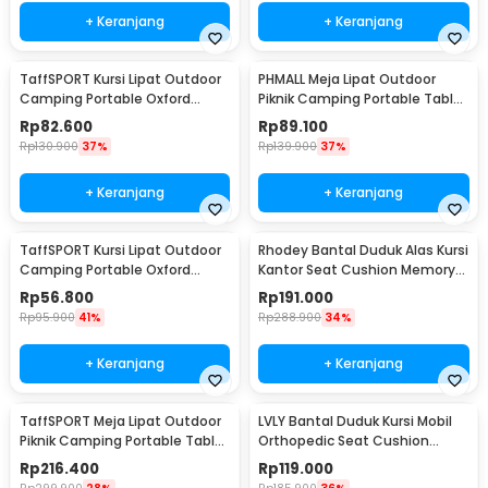
+ Keranjang
+ Keranjang
TaffSPORT Kursi Lipat Outdoor
PHMALL Meja Lipat Outdoor
Camping Portable Oxford
Piknik Camping Portable Table
Folding Chair - FS01
with Bag 55x41x41cm - PH3
Rp
82.600
Rp
89.100
Rp
130.900
37%
Rp
139.900
37%
+ Keranjang
+ Keranjang
TaffSPORT Kursi Lipat Outdoor
Rhodey Bantal Duduk Alas Kursi
Camping Portable Oxford
Kantor Seat Cushion Memory
Folding Chair L - OL3336
Foam 2 PCS - D40
Rp
56.800
Rp
191.000
Rp
95.900
41%
Rp
288.900
34%
+ Keranjang
+ Keranjang
TaffSPORT Meja Lipat Outdoor
LVLY Bantal Duduk Kursi Mobil
Piknik Camping Portable Table
Orthopedic Seat Cushion
118x55x50cm - TX120
Memory Foam - L-1A
Rp
216.400
Rp
119.000