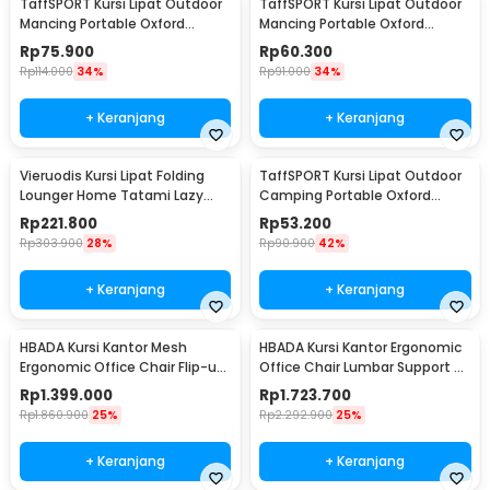
TaffSPORT Kursi Lipat Outdoor
TaffSPORT Kursi Lipat Outdoor
Mancing Portable Oxford
Mancing Portable Oxford
Folding Chair L 38x38x65cm -
Folding Chair S 33x33x53cm -
Rp
75.900
Rp
60.300
AAN147
AAN147
Rp
114.000
34%
Rp
91.000
34%
+ Keranjang
+ Keranjang
Vieruodis Kursi Lipat Folding
TaffSPORT Kursi Lipat Outdoor
Lounger Home Tatami Lazy
Camping Portable Oxford
Sofa 6 Grids - VDS14
Folding Chair M 36x36x58cm -
Rp
221.800
Rp
53.200
A148
Rp
303.900
28%
Rp
90.900
42%
+ Keranjang
+ Keranjang
HBADA Kursi Kantor Mesh
HBADA Kursi Kantor Ergonomic
Ergonomic Office Chair Flip-up
Office Chair Lumbar Support -
Arms - HDNY163WM
HDNY164WM
Rp
1.399.000
Rp
1.723.700
Rp
1.860.900
25%
Rp
2.292.900
25%
+ Keranjang
+ Keranjang