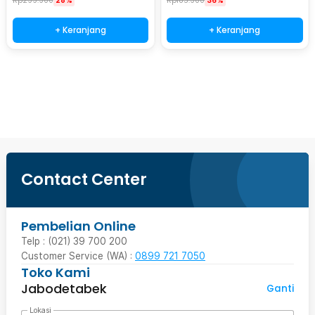
Rp
299.900
28%
Rp
185.900
36%
+ Keranjang
+ Keranjang
Beli Sekarang
Contact Center
Pembelian Online
Telp : (021) 39 700 200
Customer Service (WA) :
0899 721 7050
Toko Kami
Jabodetabek
Ganti
Lokasi