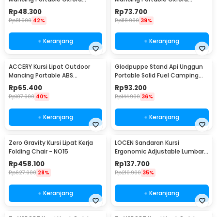
Folding Chair - ZDY01
Folding Chair - YYY002
Rp
48.300
Rp
73.700
Rp
81.900
42%
Rp
118.900
39%
+ Keranjang
+ Keranjang
ACCERY Kursi Lipat Outdoor
Glodpuppe Stand Api Unggun
Mancing Portable ABS
Portable Solid Fuel Camping
Telescopic Chair - NDS66
Tool - EZ203
Rp
65.400
Rp
93.200
Rp
107.900
40%
Rp
144.900
36%
+ Keranjang
+ Keranjang
Zero Gravity Kursi Lipat Kerja
LOCEN Sandaran Kursi
Folding Chair - NO15
Ergonomic Adjustable Lumbar
Back Support - TY3120
Rp
458.100
Rp
137.700
Rp
627.900
28%
Rp
210.900
35%
+ Keranjang
+ Keranjang