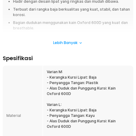
Hadir dengan desain lipat yang ringkas dan mudah dibawa.
Terbuat dari rangka baja berkualitas yang kuat, stabil, dan tahan
korosi.
Bagian dudukan menggunakan kain Oxford 600D yang kuat dan
breathable.
Dilengkapi sandaran punggung dan armrest di kedua sisi.
Lebih Banyak
Overview
Lengkapi perlengkapan outdoor Anda dengan kursi camping lipat
Spesifikasi
TaffSPORT yang dirancang untuk memberikan kenyamanan maksimal di
berbagai aktivitas. Menggunakan rangka baja anti karat yang kokoh
Varian M:
dipadukan dengan kain Oxford 600D berkualitas, kursi camping ini
- Kerangka Kursi Lipat: Baja
menawarkan kombinasi kekuatan, kenyamanan, dan daya tahan. Desain
- Penyangga Tangan: Plastik
foldable membuat kursi mudah dibawa tanpa memakan banyak ruang
- Alas Duduk dan Punggung Kursi: Kain
penyimpanan. Tersedia dalam ukuran M, L, dan XL, sehingga Anda dapat
Oxford 600D
memilih ukuran yang paling sesuai dengan kebutuhan.
Varian L:
Fitur
- Kerangka Kursi Lipat: Baja
Material
- Penyangga Tangan: Kayu
Model Lipat Praktis dan Hemat Tempat
- Alas Duduk dan Punggung Kursi: Kain
Desain folding memungkinkan kursi camping dibuka dan dilipat
Oxford 600D
hanya dalam beberapa langkah sederhana. Saat tidak digunakan,
kursi dapat dilipat menjadi bentuk yang ringkas sehingga mudah