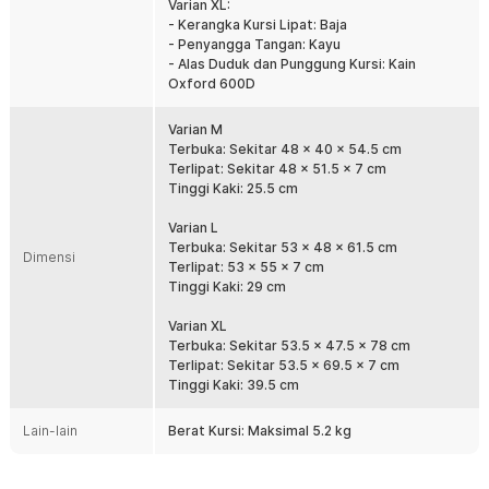
Varian XL:
disimpan di bagasi mobil maupun ruang penyimpanan. Sangat
- Kerangka Kursi Lipat: Baja
praktis untuk dibawa saat camping, memancing, maupun perjalanan
- Penyangga Tangan: Kayu
outdoor lainnya.
- Alas Duduk dan Punggung Kursi: Kain
Rangka Baja Kokoh dan Stabil
Oxford 600D
Menggunakan rangka baja berkualitas yang memiliki konstruksi
kuat dan stabil untuk menopang tubuh dengan baik. Material baja
Varian M
memiliki ketahanan yang baik terhadap penggunaan luar ruangan
Terbuka: Sekitar 48 x 40 x 54.5 cm
dan dirancang tahan terhadap korosi. Struktur ergonomis membuat
Terlipat: Sekitar 48 x 51.5 x 7 cm
kursi camping tetap nyaman dan stabil di berbagai permukaan.
Tinggi Kaki: 25.5 cm
Sandaran dan Armrest Lebih Nyaman
Varian L
Sandaran punggung membantu mengurangi rasa lelah saat duduk
Terbuka: Sekitar 53 x 48 x 61.5 cm
dalam waktu lama sehingga tubuh tetap rileks selama beraktivitas.
Dimensi
Terlipat: 53 x 55 x 7 cm
Armrest di kedua sisi memberikan tempat bertumpu yang nyaman
Tinggi Kaki: 29 cm
untuk lengan sehingga posisi duduk terasa lebih ergonomis. Fitur
ini membuat kursi camping ideal digunakan saat memancing,
Varian XL
menikmati api unggun, maupun bersantai.
Terbuka: Sekitar 53.5 x 47.5 x 78 cm
Oxford 600D Tebal dan Breathable
Terlipat: Sekitar 53.5 x 69.5 x 7 cm
Tinggi Kaki: 39.5 cm
Bagian dudukan dan sandaran menggunakan kain Oxford 600D
yang terkenal kuat, tahan aus, dan nyaman digunakan. Material
breathable membantu menjaga sirkulasi udara sehingga tubuh tidak
Lain-lain
Berat Kursi: Maksimal 5.2 kg
mudah terasa gerah saat duduk. Selain itu, permukaan kain juga
memiliki ketahanan yang baik terhadap goresan sehingga cocok
untuk penggunaan outdoor.