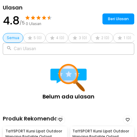
Ulasan
4.8
Beri Ulasan
/5
0
Ulasan
Semua
5
(
0
)
4
(
0
)
3
(
0
)
2
(
0
)
1
(
0
)
Cari Ulasan
Belum ada ulasan
Produk Rekomendasi
TaffSPORT Kursi Lipat Outdoor
TaffSPORT Kursi Lipat Outdoor
Mancing Portable Oxford
Mancing Portable Oxford