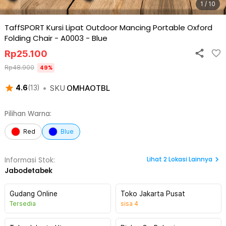
1 / 10
TaffSPORT Kursi Lipat Outdoor Mancing Portable Oxford
Folding Chair - A0003
-
Blue
Rp
25.100
Rp
48.900
49
%
•
SKU
OMHAOTBL
4.6
(
13
)
Pilihan Warna:
Red
Blue
Lihat
2
Lokasi Lainnya
Informasi Stok:
Jabodetabek
Gudang Online
Toko Jakarta Pusat
Tersedia
sisa
4