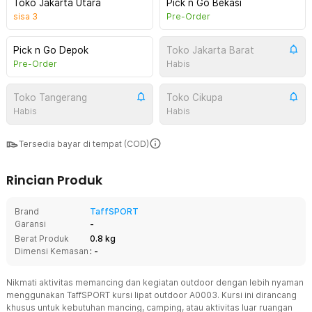
Toko Jakarta Utara
Pick n Go Bekasi
sisa
3
Pre-Order
Pick n Go Depok
Toko Jakarta Barat
Pre-Order
Habis
Toko Tangerang
Toko Cikupa
Habis
Habis
Tersedia bayar di tempat (COD)
Rincian Produk
Brand
TaffSPORT
Garansi
-
Berat Produk
0.8 kg
Dimensi Kemasan
: -
Nikmati aktivitas memancing dan kegiatan outdoor dengan lebih nyaman
menggunakan TaffSPORT kursi lipat outdoor A0003. Kursi ini dirancang
khusus untuk kebutuhan mancing, camping, atau aktivitas luar ruangan