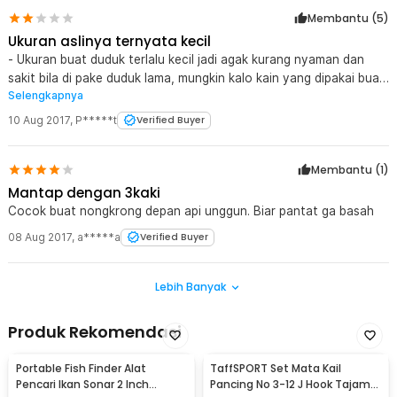
Membantu (
5
)
Ukuran aslinya ternyata kecil
- Ukuran buat duduk terlalu kecil jadi agak kurang nyaman dan
sakit bila di pake duduk lama, mungkin kalo kain yang dipakai buat
Selengkapnya
duduk di besarin lahi mungkin akan lebih nyaman tidak sakit buat
duduk apalagi untuk yang berbadan gemuk dan berpantat lebar +
10 Aug 2017
,
P*****t
Verified Buyer
harga sesuai dengan kualitas barang
Membantu (
1
)
Mantap dengan 3kaki
Cocok buat nongkrong depan api unggun. Biar pantat ga basah
08 Aug 2017
,
a*****a
Verified Buyer
Lebih Banyak
Produk Rekomendasi
Portable Fish Finder Alat
TaffSPORT Set Mata Kail
Pencari Ikan Sonar 2 Inch
Pancing No 3-12 J Hook Tajam