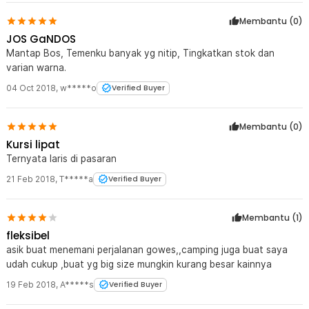
Membantu (
0
)
JOS GaNDOS
Mantap Bos, Temenku banyak yg nitip, Tingkatkan stok dan
varian warna.
04 Oct 2018
,
w*****o
Verified Buyer
Membantu (
0
)
Kursi lipat
Ternyata laris di pasaran
21 Feb 2018
,
T*****a
Verified Buyer
Membantu (
1
)
fleksibel
asik buat menemani perjalanan gowes,,camping juga buat saya
udah cukup ,buat yg big size mungkin kurang besar kainnya
19 Feb 2018
,
A*****s
Verified Buyer