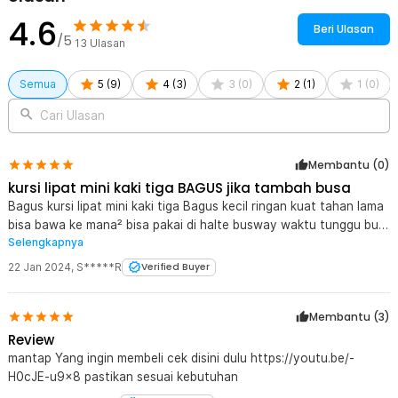
4.6
Beri Ulasan
/5
13
Ulasan
Semua
5
(
9
)
4
(
3
)
3
(
0
)
2
(
1
)
1
(
0
)
Cari Ulasan
Membantu (
0
)
kursi lipat mini kaki tiga BAGUS jika tambah busa
Bagus kursi lipat mini kaki tiga Bagus kecil ringan kuat tahan lama
bisa bawa ke mana² bisa pakai di halte busway waktu tunggu bus
Selengkapnya
lama dan bisa pakai di dalam bus transjakarta waktu banyak
orang² penuh dan bisa pakai di mana² ... kursi lipat mini kaki tiga
22 Jan 2024
,
S*****R
Verified Buyer
akan menjadi lebih bagus jika tambahkan busa lembut di tempat
duduk kursi lipat mini kaki tiga untuk supaya tubuh jadi sehat
Membantu (
3
)
Review
mantap Yang ingin membeli cek disini dulu https://youtu.be/-
H0cJE-u9x8 pastikan sesuai kebutuhan