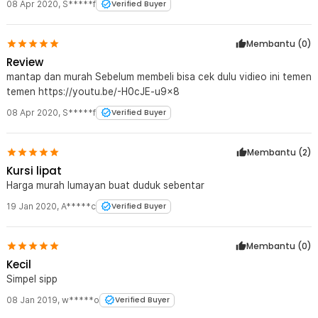
08 Apr 2020
,
S*****f
Verified Buyer
Membantu (
0
)
Review
mantap dan murah Sebelum membeli bisa cek dulu vidieo ini temen
temen https://youtu.be/-H0cJE-u9x8
08 Apr 2020
,
S*****f
Verified Buyer
Membantu (
2
)
Kursi lipat
Harga murah lumayan buat duduk sebentar
19 Jan 2020
,
A*****c
Verified Buyer
Membantu (
0
)
Kecil
Simpel sipp
08 Jan 2019
,
w*****o
Verified Buyer