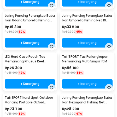
+ Keranjang
+ Keranjang
Jaring Pancing Perangkap Bubu
Jaring Pancing Perangkap Bubu
Ikan Udang Umbrella Fishing
Ikan Umbrella Fishing Net 16
Net 5 Hole
Holes - H14572
Rp
19.300
Rp
33.500
Rp
39.900
52%
Rp
60.900
45%
+ Keranjang
+ Keranjang
LEO Hard Case Pouch Tas
TaffSPORT Tas Perlengkapan
Memancing Khusus Reel
Memancing Multifungsi 1.5M
Pancing - F-49
Rp
25.300
Rp
96.100
Rp
48.900
49%
Rp
148.900
36%
+ Keranjang
+ Keranjang
TaffSPORT Kursi Lipat Outdoor
Jaring Pancing Perangkap Bubu
Mancing Portable Oxford
Ikan Hexagonal Fishing Net
Folding Chair - YYY002
Trap 8 Hole - Net001
Rp
73.700
Rp
28.200
Rp
118.900
39%
Rp
52.900
47%