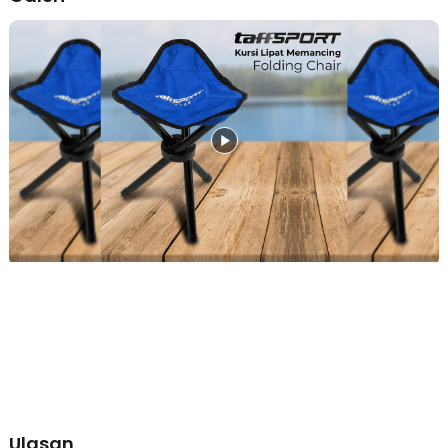
outdoor jangka panjang.
Cocok untuk Berbagai Aktivitas Outdoor
Selain memancing, kursi ini juga cocok digunakan untuk camping,
piknik, atau sekadar duduk santai di luar ruangan. Desainnya yang
sederhana dan fungsional membuatnya fleksibel untuk berbagai
kebutuhan. Satu kursi untuk banyak aktivitas.
Kelengkapan Produk
Rincian yang Anda dapatkan untuk pembelian produk ini:
1 x TaffSPORT Kursi Lipat Outdoor Mancing Portable Oxford
Folding Chair - A0003
Ulasan