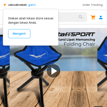
Jabodetabek
ganti
Order Tracking
Alat Kopi
Silakan ubah lokasi store sesuai
dengan lokasi Anda.
Mengerti