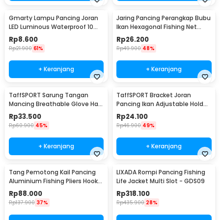
Gmarty Lampu Pancing Joran
Jaring Pancing Perangkap Bubu
LED Luminous Waterproof 10
Ikan Hexagonal Fishing Net
PCS - Q0142
Trap 8 Hole
Rp
8.600
Rp
26.200
Rp
21.900
61%
Rp
49.900
48%
+ Keranjang
+ Keranjang
TaffSPORT Sarung Tangan
TaffSPORT Bracket Joran
Mancing Breathable Glove Half
Pancing Ikan Adjustable Holder
Finger 1 Pair - DW-GRTX
1.7M - V-003
Rp
33.500
Rp
24.100
Rp
60.900
45%
Rp
46.900
49%
+ Keranjang
+ Keranjang
Tang Pemotong Kail Pancing
LIXADA Rompi Pancing Fishing
Aluminium Fishing Pliers Hook
Life Jacket Multi Slot - GDS09
Remover
Rp
88.000
Rp
318.100
Rp
137.900
37%
Rp
435.900
28%