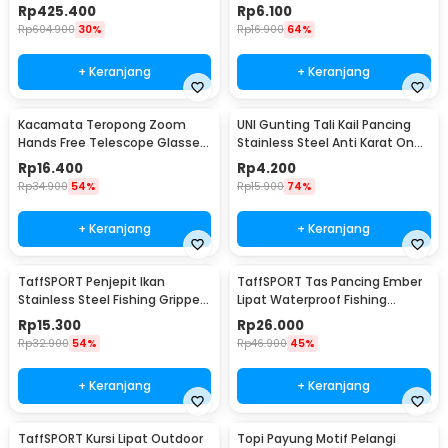
Display 100M - TL-88E
70 PCS with Box - 94151-BE
Rp
425.400
Rp
6.100
Rp
604.900
30%
Rp
16.900
64%
+ Keranjang
+ Keranjang
Kacamata Teropong Zoom
UNI Gunting Tali Kail Pancing
Hands Free Telescope Glasses
Stainless Steel Anti Karat One
untuk Fishing - HG00117
Hand - 7261
Rp
16.400
Rp
4.200
Rp
34.900
54%
Rp
15.900
74%
+ Keranjang
+ Keranjang
TaffSPORT Penjepit Ikan
TaffSPORT Tas Pancing Ember
Stainless Steel Fishing Gripper
Lipat Waterproof Fishing
Anti Karat - YS05
Bucket
Rp
15.300
Rp
26.000
Rp
32.900
54%
Rp
46.900
45%
+ Keranjang
+ Keranjang
TaffSPORT Kursi Lipat Outdoor
Topi Payung Motif Pelangi