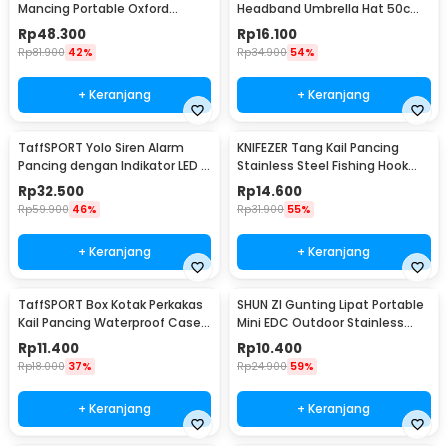
Mancing Portable Oxford
Headband Umbrella Hat 50cm
Folding Chair - ZDY01
- W655
Rp
48.300
Rp
16.100
Rp
81.900
42%
Rp
34.900
54%
+ Keranjang
+ Keranjang
TaffSPORT Yolo Siren Alarm
KNIFEZER Tang Kail Pancing
Pancing dengan Indikator LED -
Stainless Steel Fishing Hook
R3
Remover - J1352
Rp
32.500
Rp
14.600
Rp
59.900
46%
Rp
31.900
55%
+ Keranjang
+ Keranjang
TaffSPORT Box Kotak Perkakas
SHUN ZI Gunting Lipat Portable
Kail Pancing Waterproof Case -
Mini EDC Outdoor Stainless
Q041
Steel 20Gr13 - FS-08
Rp
11.400
Rp
10.400
Rp
18.000
37%
Rp
24.900
59%
+ Keranjang
+ Keranjang