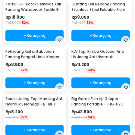
TaffSPORT Kotak Perkakas Kail
Gunting Kail Benang Pancing
Pancing Waterproof Tackle Box
Stainless Steel Foldable Fishing
12 Grid - MCC01
Scissors - GK01
Rp
18.900
Rp
9.000
Rp
38.900
52%
Rp
21.900
59%
+ Keranjang
+ Keranjang
Pelindung Kail untuk Joran
KLV Topi Rimba Outdoor Anti
Pancing Pengait Hook Keeper
UV Jaring Anti Nyamuk
10 PCS
Poliester Boonie Hat - TP33
Rp
8.500
Rp
11.200
Rp
21.900
62%
Rp
23.900
54%
+ Keranjang
+ Keranjang
Sparsil Jaring Topi Mancing Anti
Big Game Fish Lip Gripper
Nyamuk Serangga - B-18DY
Pancing Portable - FHG-62O
Rp
8.200
Rp
43.600
Rp
13.000
37%
Rp
66.000
34%
+ Keranjang
+ Keranjang