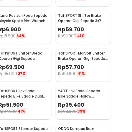
Kunci Pas Jari Roda Sepeda
TaffSPORT Shifter Brake
Bicycle Spoke Rim Wrench 8
Operan Gigi Sepeda 3x7
Way - W805
Speed 2 PCS
Rp
6.900
Rp
59.700
Rp
18.900
Rp
99.900
64%
41%
TaffSPORT Shifter Break
TaffSPORT Marvolt Shifter
Operan Gigi Sepeda
Brake Operan Gigi Sepeda
Universal 3x9 Speed 2 PCS -
3x7 Speed 2 PCS - EF500-7
Rp
69.500
Rp
57.700
SL-M370
Rp
95.000
Rp
96.900
27%
41%
TaffSPORT Jok Sadel
YAFEE Jok Sadel Sepeda
Sepeda Bike Saddle Dual
Bike Saddle Hollow
Shock Absorber Breathable
Ergonomic Breathable -
Rp
51.900
Rp
39.400
- ZF25
FX12
Rp
87.900
Rp
63.900
41%
39%
TaffSPORT Standar Sepeda
ODDO Kampas Rem