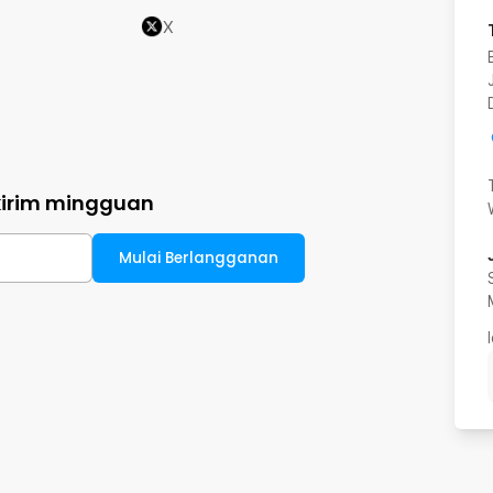
X
kirim mingguan
Mulai Berlangganan