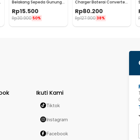
e
Belakang Sepeda Gunung
Charger Baterai Converter
MTB - HF0034300
Aki Motor Skuter 48V 20Ah -
Rp
15.500
Rp
80.200
YF2021-12
Rp
30.900
Rp
127.900
50%
38%
ook
Ikuti Kami
Tiktok
Instagram
Facebook