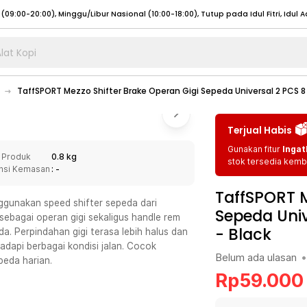
lat Kopi
umat (07:00 - 20:00), Sabtu - Minggu (08:00 - 20:00), Tutup pada Idul Fitri
Sele
TaffSPORT Mezzo Shifter Brake Operan Gigi Sepeda Universal 2 PCS 
:00 - 20:00), Sabtu - Minggu/ Libur Nasional (08:00 - 17:00)
Selengkapnya
:00 - 20:00), Sabtu - Minggu/ Libur Nasional (08:00 - 17:00)
Selengkapnya
Terjual Habis
 (09:00-20:00), Minggu/Libur Nasional (12:00-20:00), Tutup pada Idul Fitri
Sele
Gunakan fitur
Ingat
 Produk
0.8 kg
 (09:00-20:00), Minggu/Libur Nasional (12:00-20:00), Tutup pada Idul Fitri
Sele
stok tersedia kemba
nsi Kemasan
: -
TaffSPORT M
gunakan speed shifter sepeda dari
Sepeda Univ
ebagai operan gigi sekaligus handle rem
-
Black
da. Perpindahan gigi terasa lebih halus dan
umat (07:00 - 20:00), Sabtu - Minggu (08:00 - 20:00), Tutup pada Idul Fitri
Sele
api berbagai kondisi jalan. Cocok
Belum ada ulasan
•
peda harian.
:00 - 20:00), Sabtu - Minggu/ Libur Nasional (08:00 - 17:00)
Selengkapnya
Rp
59.000
:00 - 20:00), Sabtu - Minggu/ Libur Nasional (08:00 - 17:00)
Selengkapnya