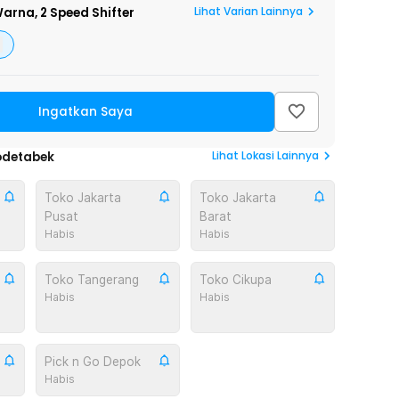
Lihat Varian Lainnya
arna,
2 Speed Shifter
Ingatkan Saya
Lihat
Lokasi Lainnya
odetabek
Toko Jakarta
Toko Jakarta
Pusat
Barat
Habis
Habis
Toko Tangerang
Toko Cikupa
Habis
Habis
Pick n Go Depok
Habis