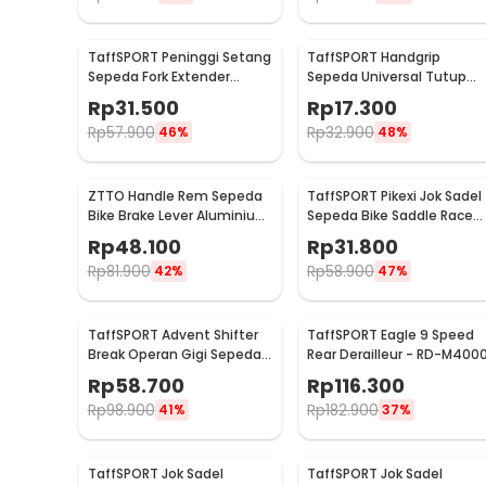
TaffSPORT Peninggi Setang
TaffSPORT Handgrip
Sepeda Fork Extender
Sepeda Universal Tutup
Aluminium Alloy 121mm -
Setang Anti Slip Handlebar
Rp
31.500
Rp
17.300
SD53
- CL8455
Rp
57.900
Rp
32.900
46%
48%
ZTTO Handle Rem Sepeda
TaffSPORT Pikexi Jok Sadel
Bike Brake Lever Aluminium
Sepeda Bike Saddle Race
1 Pair - CBL-09
Ergonomic Anti Air - FX20
Rp
48.100
Rp
31.800
Rp
81.900
Rp
58.900
42%
47%
TaffSPORT Advent Shifter
TaffSPORT Eagle 9 Speed
Break Operan Gigi Sepeda
Rear Derailleur - RD-M400
3x8 Speed 2 PCS - SL-M310
Rp
58.700
Rp
116.300
Rp
98.900
Rp
182.900
41%
37%
TaffSPORT Jok Sadel
TaffSPORT Jok Sadel