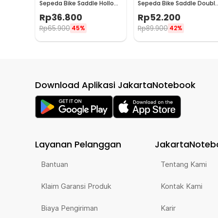
Sepeda Bike Saddle Hollow
Sepeda Bike Saddle Doubl
Ergonomic Breathable - YF-
Spring Shock Absorber -
Rp
36.800
Rp
52.200
1034
ZF15
Rp
65.900
Rp
89.900
45%
42%
Download Aplikasi JakartaNotebook
Layanan Pelanggan
JakartaNoteb
Bantuan
Tentang Kami
Klaim Garansi Produk
Kontak Kami
Biaya Pengiriman
Karir