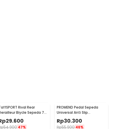
TaffSPORT Rival Rear
PROMEND Pedal Sepeda
Derailleur Biycle Sepeda 7
Universal Anti Slip
Speed - RD-TX35
Aluminium Alloy - JT410
Rp
29.600
Rp
30.300
Rp
54.900
Rp
55.900
47%
46%