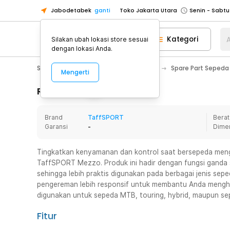
Jabodetabek
ganti
Toko Jakarta Utara
Toko Tangerang
Kategori
A
Silakan ubah lokasi store sesuai
Toko Cikupa
dengan lokasi Anda.
Pick n Go Jakarta Barat
Senin - J
Sport & Outdoor
Olahraga Sepeda
Spare Part Sepeda
Mengerti
Pick n Go Bekasi
Senin - Jumat (08
Pick n Go Depok
Senin - Jumat (08
Rincian Produk
Toko Jakarta Pusat
Senin - Sabtu
Brand
TaffSPORT
Berat
Toko Jakarta Barat
Senin - Sabtu
Garansi
-
Dime
Toko Jakarta Utara
Toko Tangerang
Tingkatkan kenyamanan dan kontrol saat bersepeda meng
TaffSPORT Mezzo. Produk ini hadir dengan fungsi ganda s
Toko Cikupa
sehingga lebih praktis digunakan pada berbagai jenis sepe
Pick n Go Jakarta Barat
Senin - J
pengereman lebih responsif untuk membantu Anda menghad
digunakan untuk sepeda MTB, touring, hybrid, maupun se
Pick n Go Bekasi
Senin - Jumat (08
Pick n Go Depok
Senin - Jumat (08
Fitur