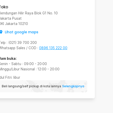
Toko
Bendungan Hilir Raya Blok G1 No. 10
Jakarta Pusat
DKI Jakarta
10210
Lihat google maps
Telp
:
(021) 39 700 200
Whatsapp Sales / COD
:
0896 135 222 00
Jam buka:
Senin - Sabtu
:
09:00
-
20:00
Minggu/Libur Nasional
:
12:00
-
20:00
Idul Fitri
: libur
Selengkapnya
Beli langsung/self pickup di kota lainnya