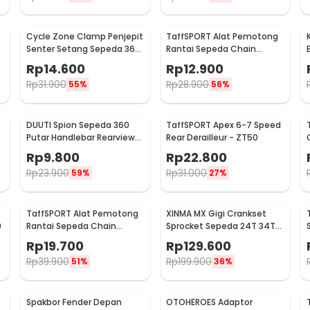
Cycle Zone Clamp Penjepit
TaffSPORT Alat Pemotong
Senter Setang Sepeda 360
Rantai Sepeda Chain
Derajat - ZH1035
Breaker - JLQ-01
Rp
14.600
Rp
12.900
Rp
31.900
Rp
28.900
55%
56%
DUUTI Spion Sepeda 360
TaffSPORT Apex 6-7 Speed
Putar Handlebar Rearview
Rear Derailleur - ZT50
Mirror Universal 1 PCS -
Rp
9.800
Rp
22.800
LY4437
Rp
23.900
Rp
31.000
59%
27%
TaffSPORT Alat Pemotong
XINMA MX Gigi Crankset
0
Rantai Sepeda Chain
Sprocket Sepeda 24T 34T
Breaker Cutter - TD8591
42T 7/8/9 Speed - TL-82-L
Rp
19.700
Rp
129.600
Rp
39.900
Rp
199.900
51%
36%
Spakbor Fender Depan
OTOHEROES Adaptor