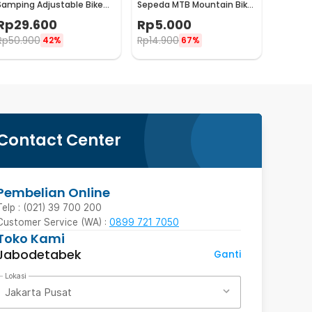
Samping Adjustable Bike
Sepeda MTB Mountain Bike
Kickstand 34-39cm - Z50
Brake Block 70mm 2 PCS -
Rp
29.600
Rp
5.000
B39
Rp
50.900
Rp
14.900
42%
67%
Contact Center
Pembelian Online
Telp : (021) 39 700 200
Customer Service (WA) :
0899 721 7050
Toko Kami
Jabodetabek
Ganti
Lokasi
Jakarta Pusat