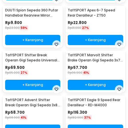
DUUTI Spion Sepeda 360 Putar
TaffSPORT Apex 6-7 Speed
Handlebar Rearview Mirror
Rear Derailleur - ZT50
Universal 1 PCS - LY4437
Rp
9.800
Rp
22.800
Rp
23.900
59%
Rp
31.000
27%
+ Keranjang
+ Keranjang
TaffSPORT Shifter Break
TaffSPORT Marvolt Shifter
Operan Gigi Sepeda Universal
Brake Operan Gigi Sepeda 3x7
3x9 Speed 2 PCS - SL-M370
Speed 2 PCS - EF500-7
Rp
69.500
Rp
57.700
Rp
95.000
27%
Rp
96.900
41%
+ Keranjang
+ Keranjang
TaffSPORT Advent Shifter
TaffSPORT Eagle 9 Speed Rear
Break Operan Gigi Sepeda 3x8
Derailleur - RD-M4000
Speed 2 PCS - SL-M310
Rp
58.700
Rp
116.300
Rp
98.900
41%
Rp
182.900
37%