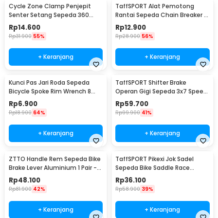
Cycle Zone Clamp Penjepit
TaffSPORT Alat Pemotong
Senter Setang Sepeda 360
Rantai Sepeda Chain Breaker -
Derajat - ZH1035
JLQ-01
Rp
14.600
Rp
12.900
Rp
31.900
55%
Rp
28.900
56%
+ Keranjang
+ Keranjang
Kunci Pas Jari Roda Sepeda
TaffSPORT Shifter Brake
Bicycle Spoke Rim Wrench 8
Operan Gigi Sepeda 3x7 Speed
Way - W805
2 PCS
Rp
6.900
Rp
59.700
Rp
18.900
64%
Rp
99.900
41%
+ Keranjang
+ Keranjang
ZTTO Handle Rem Sepeda Bike
TaffSPORT Pikexi Jok Sadel
Brake Lever Aluminium 1 Pair -
Sepeda Bike Saddle Race
CBL-09
Ergonomic Anti Air - FX20
Rp
48.100
Rp
36.100
Rp
81.900
42%
Rp
58.900
39%
+ Keranjang
+ Keranjang