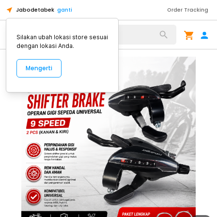
Jabodetabek
ganti
Order Tracking
Alat Kopi
Silakan ubah lokasi store sesuai
dengan lokasi Anda.
Mengerti