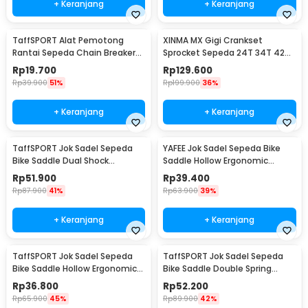
+ Keranjang
+ Keranjang
TaffSPORT Alat Pemotong
XINMA MX Gigi Crankset
Rantai Sepeda Chain Breaker
Sprocket Sepeda 24T 34T 42T
Cutter - TD8591
7/8/9 Speed - TL-82-L
Rp
19.700
Rp
129.600
Rp
39.900
51%
Rp
199.900
36%
+ Keranjang
+ Keranjang
TaffSPORT Jok Sadel Sepeda
YAFEE Jok Sadel Sepeda Bike
Bike Saddle Dual Shock
Saddle Hollow Ergonomic
Absorber Breathable - ZF25
Breathable - FX12
Rp
51.900
Rp
39.400
Rp
87.900
41%
Rp
63.900
39%
+ Keranjang
+ Keranjang
TaffSPORT Jok Sadel Sepeda
TaffSPORT Jok Sadel Sepeda
Bike Saddle Hollow Ergonomic
Bike Saddle Double Spring
Breathable - YF-1034
Shock Absorber - ZF15
Rp
36.800
Rp
52.200
Rp
65.900
45%
Rp
89.900
42%