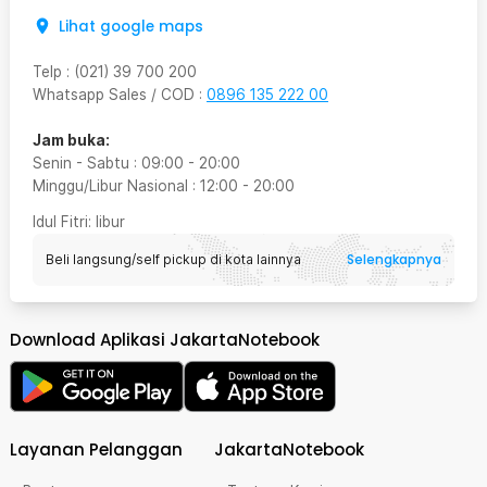
Lihat google maps
Telp
:
(021) 39 700 200
Whatsapp Sales / COD
:
0896 135 222 00
Jam buka:
Senin - Sabtu
:
09:00
-
20:00
Minggu/Libur Nasional
:
12:00
-
20:00
Idul Fitri
: libur
Selengkapnya
Beli langsung/self pickup di kota lainnya
Download Aplikasi JakartaNotebook
Layanan Pelanggan
JakartaNotebook