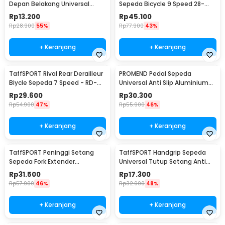
Depan Belakang Universal
Sepeda Bicycle 9 Speed 28-
Clamp Dua Warna - BQ541
34T - RD-M390
Rp
13.200
Rp
45.100
Rp
28.900
55%
Rp
77.900
43%
+ Keranjang
+ Keranjang
TaffSPORT Rival Rear Derailleur
PROMEND Pedal Sepeda
Biycle Sepeda 7 Speed - RD-
Universal Anti Slip Aluminium
TX35
Alloy - JT410
Rp
29.600
Rp
30.300
Rp
54.900
47%
Rp
55.900
46%
+ Keranjang
+ Keranjang
TaffSPORT Peninggi Setang
TaffSPORT Handgrip Sepeda
Sepeda Fork Extender
Universal Tutup Setang Anti
Aluminium Alloy 121mm - SD53
Slip Handlebar - CL8455
Rp
31.500
Rp
17.300
Rp
57.900
46%
Rp
32.900
48%
+ Keranjang
+ Keranjang