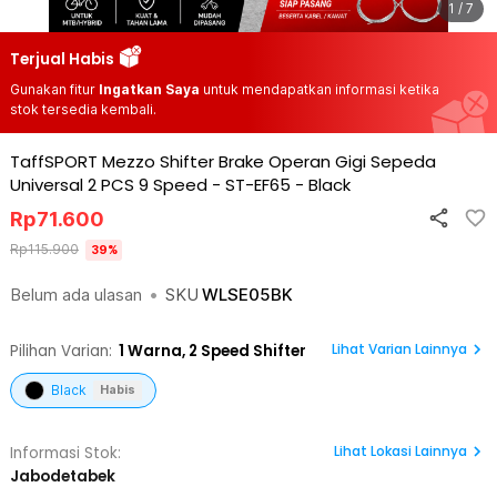
1 / 7
Terjual Habis
Gunakan fitur
Ingatkan Saya
untuk mendapatkan informasi ketika
stok tersedia kembali.
TaffSPORT Mezzo Shifter Brake Operan Gigi Sepeda
Universal 2 PCS 9 Speed - ST-EF65
-
Black
Rp
71.600
Rp
115.900
39
%
Belum ada ulasan
•
SKU
WLSE05BK
Lihat Varian Lainnya
Pilihan Varian:
1
Warna,
2 Speed Shifter
Black
Habis
Lihat
Lokasi Lainnya
Informasi Stok:
Jabodetabek