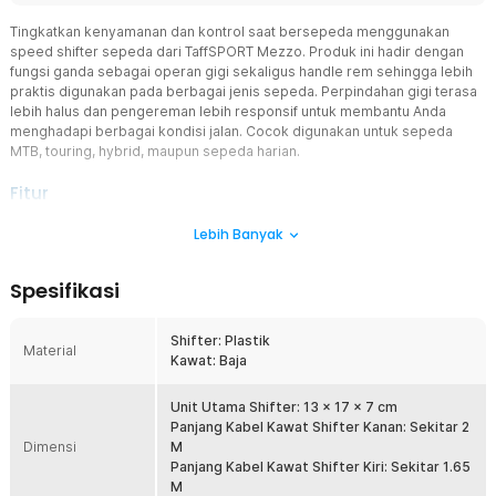
Tingkatkan kenyamanan dan kontrol saat bersepeda menggunakan
speed shifter sepeda dari TaffSPORT Mezzo. Produk ini hadir dengan
fungsi ganda sebagai operan gigi sekaligus handle rem sehingga lebih
praktis digunakan pada berbagai jenis sepeda. Perpindahan gigi terasa
lebih halus dan pengereman lebih responsif untuk membantu Anda
menghadapi berbagai kondisi jalan. Cocok digunakan untuk sepeda
MTB, touring, hybrid, maupun sepeda harian.
Fitur
Pilihan 7, 8, dan 9 Speed
Lebih Banyak
TaffSPORT Mezzo hadir dengan beberapa varian speed yang dapat
dipilih sesuai kebutuhan bersepeda Anda. Sistem ini memudahkan
Spesifikasi
pengaturan kayuhan agar lebih ringan saat tanjakan maupun lebih
cepat di jalan datar. Kombinasi gear yang fleksibel membuat
pengalaman bersepeda terasa lebih nyaman dan efisien.
Shifter: Plastik
Material
Kawat: Baja
Shifting dan Pengereman Lebih Responsif
Menggunakan sistem trigger shifter yang dirancang agar operan
gigi sepeda terasa lebih smooth dan minim hentakan. Handle rem
Unit Utama Shifter: 13 x 17 x 7 cm
juga memberikan respon pengereman yang nyaman dan stabil
Panjang Kabel Kawat Shifter Kanan: Sekitar 2
Dimensi
sehingga meningkatkan keamanan saat berkendara. Cocok
M
digunakan untuk aktivitas gowes santai maupun touring jarak jauh.
Panjang Kabel Kawat Shifter Kiri: Sekitar 1.65
M