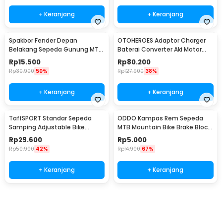
+ Keranjang
+ Keranjang
Spakbor Fender Depan
OTOHEROES Adaptor Charger
Belakang Sepeda Gunung MTB
Baterai Converter Aki Motor
- HF0034300
Skuter 48V 20Ah - YF2021-12
Rp
15.500
Rp
80.200
Rp
30.900
50%
Rp
127.900
38%
+ Keranjang
+ Keranjang
TaffSPORT Standar Sepeda
ODDO Kampas Rem Sepeda
Samping Adjustable Bike
MTB Mountain Bike Brake Block
Kickstand 34-39cm - Z50
70mm 2 PCS - B39
Rp
29.600
Rp
5.000
Rp
50.900
42%
Rp
14.900
67%
+ Keranjang
+ Keranjang
Ingatkan Saya