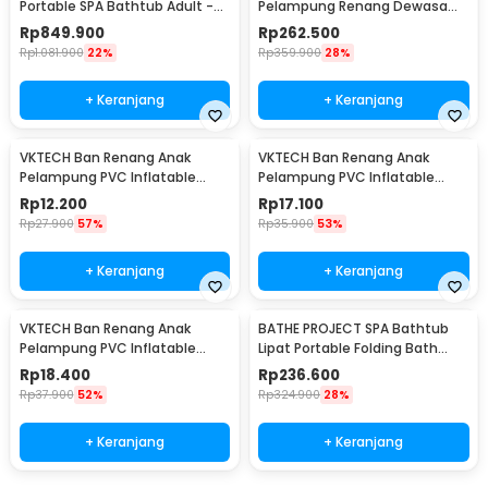
Portable SPA Bathtub Adult -
Pelampung Renang Dewasa
KY-18
Life Jacket Water Sport Vest M
Rp
849.900
Rp
262.500
- JR-38
Rp
1.081.900
22%
Rp
359.900
28%
+ Keranjang
+ Keranjang
VKTECH Ban Renang Anak
VKTECH Ban Renang Anak
Pelampung PVC Inflatable
Pelampung PVC Inflatable
Swimming Ring 60cm - V03
Swimming Ring 80cm - V03
Rp
12.200
Rp
17.100
Rp
27.900
57%
Rp
35.900
53%
+ Keranjang
+ Keranjang
VKTECH Ban Renang Anak
BATHE PROJECT SPA Bathtub
Pelampung PVC Inflatable
Lipat Portable Folding Bath
Swimming Ring 70cm - V03
110x60x50cm - 18403
Rp
18.400
Rp
236.600
Rp
37.900
52%
Rp
324.900
28%
+ Keranjang
+ Keranjang