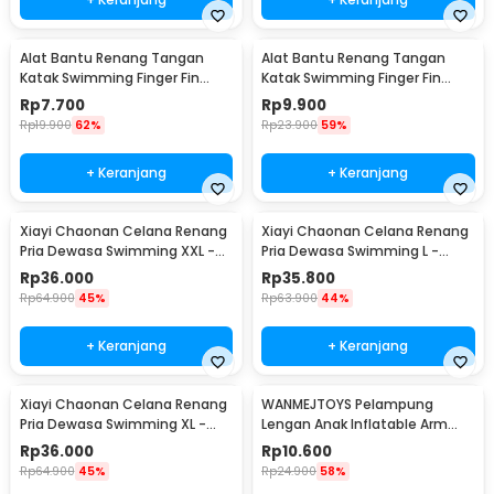
Alat Bantu Renang Tangan
Alat Bantu Renang Tangan
Katak Swimming Finger Fin
Katak Swimming Finger Fin
Silicone Size M - HW700
Silicone Size L - HW700
Rp
7.700
Rp
9.900
Rp
19.900
62%
Rp
23.900
59%
+ Keranjang
+ Keranjang
Xiayi Chaonan Celana Renang
Xiayi Chaonan Celana Renang
Pria Dewasa Swimming XXL -
Pria Dewasa Swimming L -
1706-1
1706-1
Rp
36.000
Rp
35.800
Rp
64.900
45%
Rp
63.900
44%
+ Keranjang
+ Keranjang
Xiayi Chaonan Celana Renang
WANMEJTOYS Pelampung
Pria Dewasa Swimming XL -
Lengan Anak Inflatable Arm
1706-1
Band Rolls Up 1 Pair - SX001
Rp
36.000
Rp
10.600
Rp
64.900
45%
Rp
24.900
58%