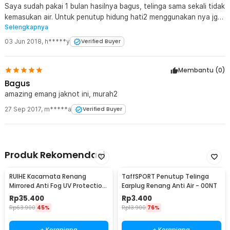
Saya sudah pakai 1 bulan hasilnya bagus, telinga sama sekali tidak
kemasukan air. Untuk penutup hidung hati2 menggunakan nya jgn
Selengkapnya
terlalu di paksa bisa patah. Untuk harga di bawah 10k ini produk
bagus sekali Thx jaknot
03 Jun 2018
,
h*****y
Verified Buyer
Membantu (
0
)
Bagus
amazing emang jaknot ini, murah2
27 Sep 2017
,
m*****a
Verified Buyer
Produk Rekomendasi
RUIHE Kacamata Renang
TaffSPORT Penutup Telinga
Mirrored Anti Fog UV Protection
Earplug Renang Anti Air - 00NT
Silikon - RH6100
Rp
35.400
Rp
3.400
Rp
63.900
45%
Rp
13.900
76%
+ Keranjang
+ Keranjang