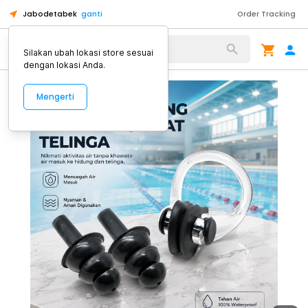
Jabodetabek
ganti
Order Tracking
Alat Kopi
Silakan ubah lokasi store sesuai
dengan lokasi Anda.
Mengerti