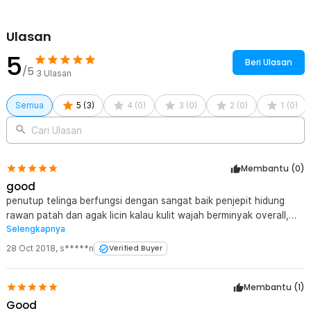
digunakan. Mengurangi risiko hilang saat dibawa ke kolam renang
atau pantai.
Ulasan
Praktis dan Mudah Dibawa
5
Ukuran kecil membuat set ini mudah disimpan di tas renang. Ideal
Beri Ulasan
/5
sebagai perlengkapan wajib bagi perenang pemula maupun yang
3
Ulasan
sudah terbiasa. Siap digunakan kapan saja saat dibutuhkan.
Semua
5
(
3
)
4
(
0
)
3
(
0
)
2
(
0
)
1
(
0
)
Kelengkapan Produk
Cari Ulasan
Rincian yang Anda dapatkan untuk pembelian produk ini:
1 x Penutup Hidung
2 x Penyumbat Telinga
Membantu (
0
)
1 x Kotak Penyimpanan
good
penutup telinga berfungsi dengan sangat baik penjepit hidung
rawan patah dan agak licin kalau kulit wajah berminyak overall,
Selengkapnya
nice product.
28 Oct 2018
,
s*****n
Verified Buyer
Membantu (
1
)
Good