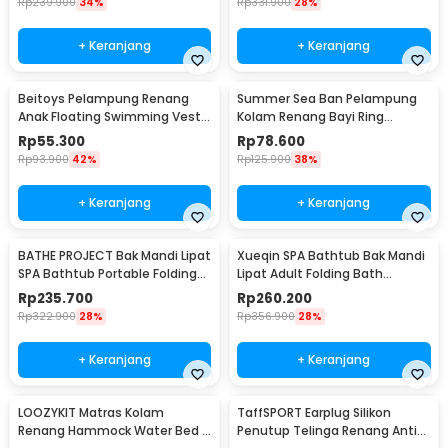
Rp
239.900
34%
Rp
331.900
28%
+ Keranjang
+ Keranjang
Beitoys Pelampung Renang
Summer Sea Ban Pelampung
Anak Floating Swimming Vest -
Kolam Renang Bayi Ring
HW160
Floating with Canopy - M-1
Rp
55.300
Rp
78.600
Rp
93.900
42%
Rp
125.900
38%
+ Keranjang
+ Keranjang
BATHE PROJECT Bak Mandi Lipat
Xueqin SPA Bathtub Bak Mandi
SPA Bathtub Portable Folding
Lipat Adult Folding Bath
Adult Bath - 18402
120x58x48cm - 18403
Rp
235.700
Rp
260.200
Rp
322.900
28%
Rp
356.900
28%
+ Keranjang
+ Keranjang
LOOZYKIT Matras Kolam
TaffSPORT Earplug Silikon
Renang Hammock Water Bed -
Penutup Telinga Renang Anti