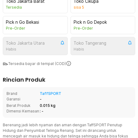
Toko Jakarta Barat
Toko Cikupa
Tersedia
sisa
5
Pick n Go Bekasi
Pick n Go Depok
Pre-Order
Pre-Order
Toko Jakarta Utara
Toko Tangerang
Habis
Habis
Tersedia bayar di tempat (COD)
Rincian Produk
Brand
TaffSPORT
Garansi
-
Berat Produk
0.015 kg
Dimensi Kemasan
: -
Berenang jadi lebih nyaman dan aman dengan TaffSPORT Penutup
Hidung dan Penyumbat Telinga Renang. Set ini dirancang untuk
mencegah air masuk ke hidung dan telinga sehingga Anda bisa fokus