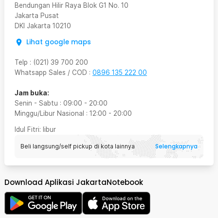
Bendungan Hilir Raya Blok G1 No. 10
Jakarta Pusat
DKI Jakarta
10210
Lihat google maps
Telp
:
(021) 39 700 200
Whatsapp Sales / COD
:
0896 135 222 00
Jam buka:
Senin - Sabtu
:
09:00
-
20:00
Minggu/Libur Nasional
:
12:00
-
20:00
Idul Fitri
: libur
Selengkapnya
Beli langsung/self pickup di kota lainnya
Download Aplikasi JakartaNotebook