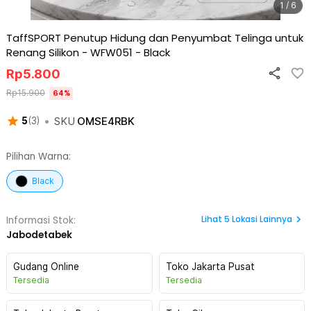
1 / 6
TaffSPORT Penutup Hidung dan Penyumbat Telinga untuk
Renang Silikon - WFW051
-
Black
Rp
5.800
Rp
15.900
64
%
•
SKU
OMSE4RBK
5
(
3
)
Pilihan Warna:
Black
Lihat
5
Lokasi Lainnya
Informasi Stok:
Jabodetabek
Gudang Online
Toko Jakarta Pusat
Tersedia
Tersedia