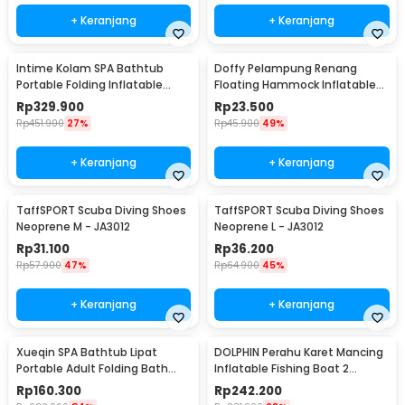
+ Keranjang
+ Keranjang
Intime Kolam SPA Bathtub
Doffy Pelampung Renang
Portable Folding Inflatable
Floating Hammock Inflatable
160x84x64cm - YT-038B
Water Bed - FDJ21
Rp
329.900
Rp
23.500
Rp
451.900
27%
Rp
45.900
49%
+ Keranjang
+ Keranjang
TaffSPORT Scuba Diving Shoes
TaffSPORT Scuba Diving Shoes
Neoprene M - JA3012
Neoprene L - JA3012
Rp
31.100
Rp
36.200
Rp
57.900
47%
Rp
64.900
45%
+ Keranjang
+ Keranjang
Xueqin SPA Bathtub Lipat
DOLPHIN Perahu Karet Mancing
Portable Adult Folding Bath
Inflatable Fishing Boat 2
65x70 cm - 18401
Person - XC713
Rp
160.300
Rp
242.200