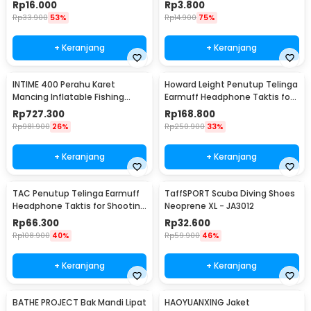
L002
Air - TN01
Rp
16.000
Rp
3.800
Rp
33.900
53%
Rp
14.900
75%
+ Keranjang
+ Keranjang
INTIME 400 Perahu Karet
Howard Leight Penutup Telinga
Mancing Inflatable Fishing
Earmuff Headphone Taktis for
Boat 4 Person - YT-099
Shooting - R-01526
Rp
727.300
Rp
168.800
Rp
981.900
26%
Rp
250.900
33%
+ Keranjang
+ Keranjang
TAC Penutup Telinga Earmuff
TaffSPORT Scuba Diving Shoes
Headphone Taktis for Shooting
Neoprene XL - JA3012
- TAC36
Rp
66.300
Rp
32.600
Rp
108.900
40%
Rp
59.900
46%
+ Keranjang
+ Keranjang
BATHE PROJECT Bak Mandi Lipat
HAOYUANXING Jaket