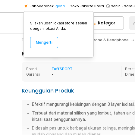
Jabodetabek
ganti
Toko Jakarta Utara
Toko Tangerang
Kategori
A
Silakan ubah lokasi store sesuai
Toko Cikupa
dengan lokasi Anda.
Pick n Go Jakarta Barat
Senin - J
Electronic
Audio
Aksesoris Earphone & Headphone
Mengerti
Pick n Go Bekasi
Senin - Jumat (08
Pick n Go Depok
Senin - Jumat (08
Rincian Produk
Toko Jakarta Pusat
Senin - Sabtu
Brand
TaffSPORT
Berat
Toko Jakarta Barat
Senin - Sabtu
Garansi
-
Dime
Toko Jakarta Utara
Toko Tangerang
Keunggulan Produk
Toko Cikupa
Efektif mengurangi kebisingan dengan 3 layer isolasi.
Pick n Go Jakarta Barat
Senin - J
Terbuat dari material silikon yang lembut, tahan air
Pick n Go Bekasi
Senin - Jumat (08
iritasi saat penggunaannya.
Pick n Go Depok
Senin - Jumat (08
Didesain pas untuk berbagai ukuran telinga, meni
mudah dipasang dan mudah dilepas.