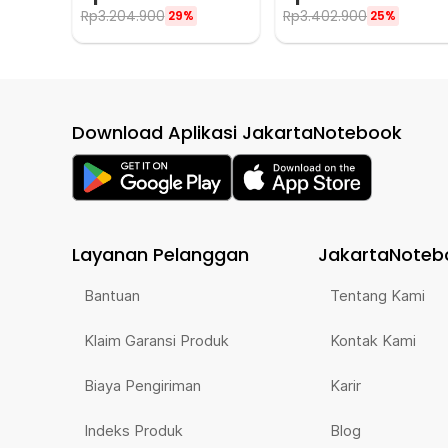
Rp
3.204.900
Rp
3.402.900
29%
25%
Download Aplikasi JakartaNotebook
Layanan Pelanggan
JakartaNoteb
Bantuan
Tentang Kami
Klaim Garansi Produk
Kontak Kami
Biaya Pengiriman
Karir
Indeks Produk
Blog