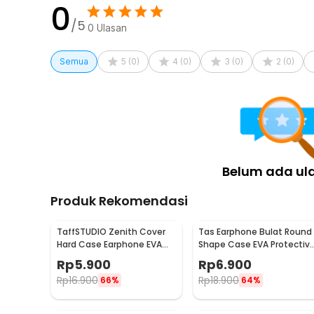
0
Perlindungan Saat Berenang
/5
0
Ulasan
Tidak perlu khawatir air masuk ke telinga saat berenang.
sehingga dapat memberikan perlindungan maksimal unt
Semua
5
(
0
)
4
(
0
)
3
(
0
)
2
(
0
)
menikmati kegiatan berenang tanpa risiko infeksi telinga
Kenyamanan Saat Tidur
Dapatkan tidur nyenyak dengan menggunakan earplug
mengganggu. Desainnya dibuat tipis dan memastikan e
berbaring. Anda tidak akan merasakan sesuatu yang meng
Kelengkapan Produk
Belum ada ul
Rincian yang Anda dapatkan untuk pembelian produk ini
Produk Rekomendasi
1 Pasang TaffSPORT Penutup Telinga Earplug Noise
1 x Kotak Penyimpanan
TaffSTUDIO Zenith Cover
Tas Earphone Bulat Round
Hard Case Earphone EVA
Shape Case EVA Protectiv
Protective Mini Bag - B001
Mini Bag 1PCS - D0083
Rp
5.900
Rp
6.900
Rp
16.900
Rp
18.900
66%
64%