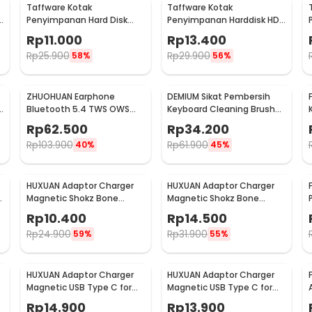
Taffware Kotak
Taffware Kotak
e
Penyimpanan Hard Disk
Penyimpanan Harddisk HDD
HDD EVA Case 2.5 Inch -
Protective EVA Case 2.5
Rp
11.000
Rp
13.400
C6963
Inch - C6962
Rp
25.900
Rp
29.900
58%
56%
ZHUOHUAN Earphone
DEMIUM Sikat Pembersih
Bluetooth 5.4 TWS OWS
Keyboard Cleaning Brush
Open Ear Clip HiFi Surround
8in1 with Liquid - Q8
Rp
62.500
Rp
34.200
- JS352
Rp
103.900
Rp
61.900
40%
45%
HUXUAN Adaptor Charger
HUXUAN Adaptor Charger
s
Magnetic Shokz Bone
Magnetic Shokz Bone
Conduction Earphone
Conduction Earphone
Rp
10.400
Rp
14.500
MidBend Lightning - SY-ZW
MidBend USB Type C - SY-
Rp
24.900
Rp
31.900
59%
55%
ZW
HUXUAN Adaptor Charger
HUXUAN Adaptor Charger
Magnetic USB Type C for
Magnetic USB Type C for
3
Shokz Bone Conduction 2
Shokz Bone Conduction 4
Rp
14.900
Rp
13.900