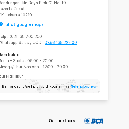
Bendungan Hilir Raya Blok G1 No. 10
Jakarta Pusat
DKI Jakarta
10210
Lihat google maps
Telp
:
(021) 39 700 200
Whatsapp Sales / COD
:
0896 135 222 00
Jam buka:
Senin - Sabtu
:
09:00
-
20:00
Minggu/Libur Nasional
:
12:00
-
20:00
Idul Fitri
: libur
Selengkapnya
Beli langsung/self pickup di kota lainnya
Our partners