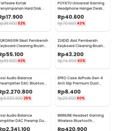
Taffware Kotak
POYATU Universal Gaming
Penyimpanan Hard Disk
Headphone Hanger Desk
HDD Protective EVA Case
Mount - GPYT-891
Rp
17.900
Rp
40.600
2.5 Inch - C6961
Rp
36.900
Rp
70.900
52%
43%
FURONGXIN Sikat Pembersih
ZUIDID Alat Pembersih
Keyboard Cleaning Brush
Keyboard Cleaning Brush
20in1 with Liquid - Q20
18in1 - Q10
Rp
55.100
Rp
43.200
Rp
93.900
Rp
74.900
42%
43%
Fosi Audio Balance
EPRO Case AirPods Gen 4
Preamplifier DAC Bluetooth
Anti Slip Premium Dust
5.0 12V OLED Display - ZD3
Proof - E003
Rp
2.270.800
Rp
8.400
Rp
3.020.900
Rp
20.900
25%
60%
Fosi Audio Balance
BINNUNE Headset Gaming
Amplifier DAC Preamp Dual
Wireless Bluetooth
Channel 12V LCD Display -
500mAh USB Type C -
Rp
2.341.100
Rp
420.900