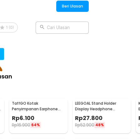
Beri Ulasan
 Earplug yang satu ini didesain tahan air
uk telinga, memungkinkan Anda dapat
1
(
0
)
Cari Ulasan
.
 karena mampu menahan suara yang
arplug tetap nyaman bahkan saat
ganjal di telinga.
asan
:
 Reduction 3 Layer - VO75
TaffGO Kotak
LEEGOAL Stand Holder
e
Penyimpanan Earphone
Display Headphone
Aksesoris Gadget EVA Hard
Headset Acrylic - DA1502
Rp
6.100
Rp
27.800
Case - VBG-E01
Rp
16.900
Rp
52.900
64%
48%