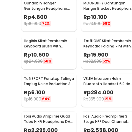
Ouhaobin Hanger
MOONBIFFY Gantungan
Gantungan Headphone
Hanger Bracket Headphon
Earphone - C810
Earphone - C097
Rp
4.800
Rp
10.100
Rp
16.900
Rp
23.900
72%
58%
Hagibis Sikat Pembersih
TaffHOME Sikat Pembersih
Keyboard Brush with
Keyboard Folding 7in1 with
Cleaning Pen Key Puller -
Key Puller - Q6E
Rp
10.500
Rp
15.900
CB01
Rp
24.900
Rp
32.900
58%
52%
TaffSPORT Penutup Telinga
VELEV Intercom Helm
Earplug Noise Reduction 3
Bluetooth Headset 6 Rider
Layer - VO70
Call IPX6 1000mAh - D2-6X
Rp
6.100
Rp
284.000
Rp
16.900
Rp
355.900
64%
21%
Fosi Audio Amplifier Quad
Fosi Audio Preamplifier 3
Tube Hi-Fi Headphone DAC
Stage HPF Dual Channel
with Volume Knob - GR70
Preamp with Remote - ZP
Rp
2.299.000
Rp
2.558.000