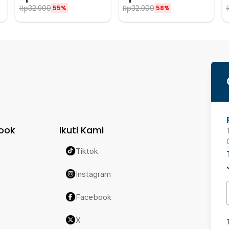
Pin - HX11
Pin - HX11
Rp
32.900
Rp
32.900
55%
58%
ook
Ikuti Kami
Tiktok
Instagram
Facebook
X