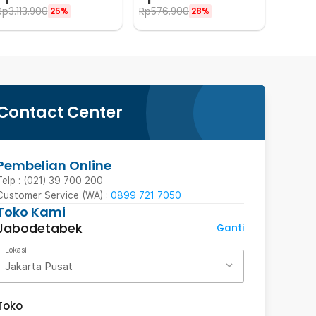
ZH3
BW06-BT
Rp
3.113.900
Rp
576.900
25%
28%
Contact Center
Pembelian Online
Telp : (021) 39 700 200
Customer Service (WA) :
0899 721 7050
Toko Kami
Jabodetabek
Ganti
Lokasi
Jakarta Pusat
Toko