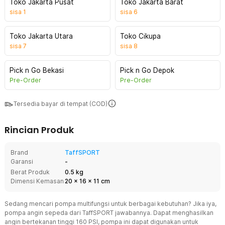
Toko Jakarta Pusat
Toko Jakarta Barat
sisa
1
sisa
6
Toko Jakarta Utara
Toko Cikupa
sisa
7
sisa
8
Pick n Go Bekasi
Pick n Go Depok
Pre-Order
Pre-Order
Tersedia bayar di tempat (COD)
Rincian Produk
Brand
TaffSPORT
Garansi
-
Berat Produk
0.5 kg
Dimensi Kemasan
20
x
16
x
11
cm
Sedang mencari pompa multifungsi untuk berbagai kebutuhan? Jika iya,
pompa angin sepeda dari TaffSPORT jawabannya. Dapat menghasilkan
angin bertekanan tinggi 160 PSI, pompa ini dapat digunakan untuk