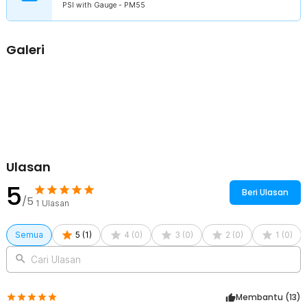
PSI with Gauge - PM55
berbagai kondisi.
Kelengkapan Produk
Galeri
Rincian yang Anda dapatkan untuk pembelian produk ini:
1 x TaffSPORT Pompa Angin Sepeda Portable Pump 160 PSI with
Gauge - PM55
2 x Adaptor Nozzle
Ulasan
5
Beri Ulasan
/5
1
Ulasan
Semua
5
(
1
)
4
(
0
)
3
(
0
)
2
(
0
)
1
(
0
)
Cari Ulasan
Membantu (
13
)