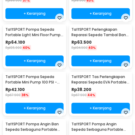
Rp
186.900
37%
Rp
18.900
63%
+ Keranjang
+ Keranjang
TaffSPORT Pompa Sepeda
TaffSPORT Perlengkapan
Portable Light Mini Floor Pump
Reparasi Sepeda Tambal Ban
160 PSI - PM50
16 in 1 - PP06S
Rp
64.100
Rp
63.500
Rp
105.900
40%
Rp
104.900
40%
+ Keranjang
+ Keranjang
TaffSPORT Pompa Sepeda
TaffSPORT Tas Perlengkapan
Portable Mini Pump 100 PSI -
Reparasi Sepeda EVA Portable
PP07
Size L - PP08S
Rp
42.100
Rp
38.200
Rp
67.900
38%
Rp
67.900
44%
+ Keranjang
+ Keranjang
TaffSPORT Pompa Angin Ban
TaffSPORT Pompa Angin
Sepeda Serbaguna Portable
Sepeda Serbaguna Portable
Pump 95 PSI - PM60
Pump 120 PSI - PM40