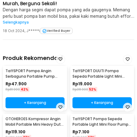
Murah, Berguna Sekali!
Dengan harga segini dapat pompa yang ada gaugenya. Memang
perlu buat pompa ban mobil bisa, pakai kaki memang butuh effort
Selengkapnya
tapi bisa digunakan, minusnya cuma selangnya agak pendek. Tapi
secara keseluruhan baik baik saja
18 Oct 2024
,
J*****i
Verified Buyer
Produk Rekomendasi
TaffSPORT Pompa Angin
TaffSPORT DUUTI Pompa
Serbaguna Portable Pump
Sepeda Portable Light Mini
Universal - PM60
Pump - PP05
Rp
47.900
Rp
19.000
Rp
81.900
42%
Rp
38.900
52%
+ Keranjang
+ Keranjang
OTOHEROES Kompresor Angin
TaffSPORT Pompa Sepeda
Mobil Portable Mini Heavy Duty
Portable Light Mini Floor Pump
12V 150 PSI
Aluminium - PM02
Rp
119.100
Rp
7.100