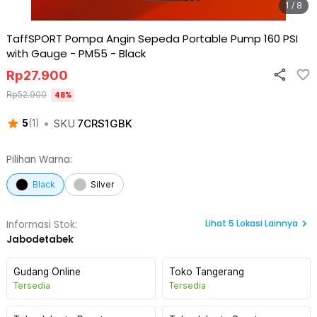
1 / 8
TaffSPORT Pompa Angin Sepeda Portable Pump 160 PSI
with Gauge - PM55
-
Black
Rp
27.900
Rp
52.900
48
%
•
SKU
7CRS1GBK
5
(
1
)
Pilihan Warna:
Black
Silver
Lihat
5
Lokasi Lainnya
Informasi Stok:
Jabodetabek
Gudang Online
Toko Tangerang
Tersedia
Tersedia