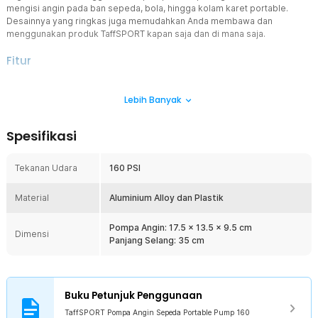
mengisi angin pada ban sepeda, bola, hingga kolam karet portable.
Desainnya yang ringkas juga memudahkan Anda membawa dan
menggunakan produk TaffSPORT kapan saja dan di mana saja.
Fitur
Tekanan Angin Tinggi
Lebih Banyak
Tak ada lagi tekanan angin lemah yang membuat proses pengisian
angin lama. Pompa angin sepeda ini dapat menghasilkan tekanan
angin tinggi hingga 160 PSI. Isi angin pada ban hanya dalam hitungan
Spesifikasi
menit.
Bawa dan Gunakan Kapan Saja
Tekanan Udara
160 PSI
Ukuran yang compact membuat pompa angin sepeda mudah
dibawa dan bisa digunakan kapan saja. Simpan Pompa di dalam tas
Material
agar dapat dibawa saat bersepeda.
Aluminium Alloy dan Plastik
Katup Pompa 2-in-1
Pompa Angin: 17.5 x 13.5 x 9.5 cm
Gunakan pompa angin sepeda untuk mengisi angin ban pada aneka
Dimensi
Panjang Selang: 35 cm
jenis dan model sepeda. Pompa juga bisa digunakan untuk mengisi
angin pada bola, kolam karet, dan banyak barang lainnya.
Aman Digunakan di Mana Saja
Pompa angin sepeda portable ini terbuat dari material aluminium
Buku Petunjuk Penggunaan
alloy dan plastik yang kokoh. Kombinasi material tersebut
TaffSPORT Pompa Angin Sepeda Portable Pump 160
membuatnya ringan, kuat, serta tahan lama untuk digunakan dalam