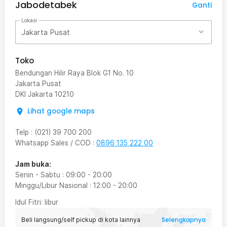
Jabodetabek
Ganti
Lokasi
Jakarta Pusat
Toko
Bendungan Hilir Raya Blok G1 No. 10
Jakarta Pusat
DKI Jakarta
10210
Lihat google maps
Telp
:
(021) 39 700 200
Whatsapp Sales / COD
:
0896 135 222 00
Jam buka:
Senin - Sabtu
:
09:00
-
20:00
Minggu/Libur Nasional
:
12:00
-
20:00
Idul Fitri
: libur
Selengkapnya
Beli langsung/self pickup di kota lainnya