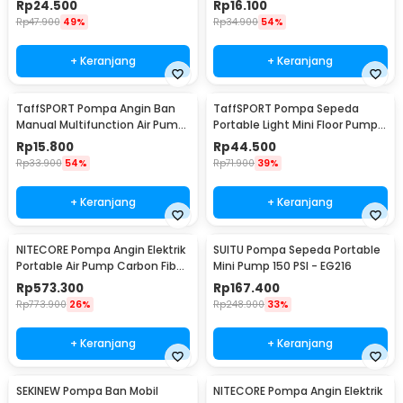
Rp
24.500
Rp
16.100
Rp
47.900
49%
Rp
34.900
54%
+ Keranjang
+ Keranjang
TaffSPORT Pompa Angin Ban
TaffSPORT Pompa Sepeda
Manual Multifunction Air Pump
Portable Light Mini Floor Pump
120 PSI - PM12
160 PSI - PM90
Rp
15.800
Rp
44.500
Rp
33.900
54%
Rp
71.900
39%
+ Keranjang
+ Keranjang
NITECORE Pompa Angin Elektrik
SUITU Pompa Sepeda Portable
Portable Air Pump Carbon Fiber
Mini Pump 150 PSI - EG216
2.7 kPa - AP05C
Rp
573.300
Rp
167.400
Rp
773.900
26%
Rp
248.900
33%
+ Keranjang
+ Keranjang
SEKINEW Pompa Ban Mobil
NITECORE Pompa Angin Elektrik