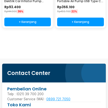
Elektrik Car Inflator Pump
Portable Air Pump USB Type C
Portable 1200mAh - GZ000066
2.8 kPa - AP01
Rp
93.400
Rp
356.100
Rp
144.900
36%
Rp
455.700
22%
+ Keranjang
+ Keranjang
Beli Sekarang
Contact Center
Pembelian Online
Telp : (021) 39 700 200
Customer Service (WA) :
0899 721 7050
Toko Kami