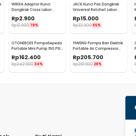
a
WINXA Adaptor Kunci
JACK Kunci Pas Dongkrak
Dongkrak Cross Labor
Universal Ratchet Labor
Saving Wrench - WX-00
Saving Wrench - J-55
Rp
2.900
Rp
15.000
Rp
12.900
Rp
32.900
78%
55%
OTOHEROES PompaSepeda
YIWENG Pompa Ban Elektrik
Portable Mini Pump 150 PSI
Portable Air Compressor
- WY-006
130 PSI 4000mAh - CX-229
Rp
162.400
Rp
205.700
Rp
242.900
Rp
281.900
34%
28%