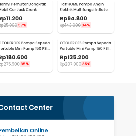
Homyl Pemutar Dongkrak
TaffHOME Pompa Angin
Mobil Car Jack Crank
Elektrik Multifungsi Inflator
Handle Tool - HL-38
Deflator with LED - 66001 /
Rp
11.200
Rp
94.800
GR-107C4
Rp
25.900
Rp
143.000
57%
34%
OTOHEROES Pompa Sepeda
OTOHEROES Pompa Sepeda
Portable Mini Pump 150 PSI
Portable Mini Pump 150 PSI
Digital - ST-5523
Analog - ST-5523
Rp
180.600
Rp
135.200
Rp
275.900
Rp
207.900
35%
35%
Contact Center
Pembelian Online