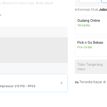
h dibawa ke mana saja. Anda dapat
y Anda tanpa memberatkan. Solusi ideal
Informasi Stok:
Jab
Gudang Online
Tersedia
dengan pompa tangan. Anda membutuhkan
si optimal. Namun, karena memiliki
mudah digunakan.
Pick n Go Bekasi
Pre-Order
bola basket, bola sepak dan lain-lain.
a pembelian produk ini.
Toko Tangerang
Habis
:
ompressor 210 PSI - PP03
Tersedia bayar d
mpressor 210 PSI - PP03