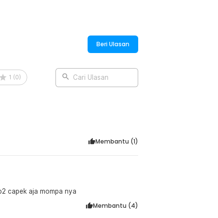
Beri Ulasan
1
(
0
)
Cari Ulasan
Membantu (
1
)
iap2 capek aja mompa nya
Membantu (
4
)