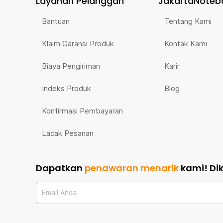
Layanan Pelanggan
JakartaNoteb
Bantuan
Tentang Kami
Klaim Garansi Produk
Kontak Kami
Biaya Pengiriman
Karir
Indeks Produk
Blog
Konfirmasi Pembayaran
Lacak Pesanan
Dapatkan
penawaran menarik
kami!
Di
Email Anda