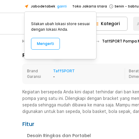
Jabodetabek
ganti
Toko Jakarta Utara
Toko Tangerang
Kategori
A
Silakan ubah lokasi store sesuai
Toko Cikupa
dengan lokasi Anda.
Pick n Go Jakarta Barat
Senin - J
Hobby
Mobil
Kompresor Angin
TaffSPORT Pompa Ma
Mengerti
Pick n Go Bekasi
Senin - Jumat (08
Pick n Go Depok
Senin - Jumat (08
Rincian Produk
Toko Jakarta Pusat
Senin - Sabtu
Brand
TaffSPORT
Berat
Toko Jakarta Barat
Senin - Sabtu
Garansi
-
Dime
Toko Jakarta Utara
Toko Tangerang
Kegiatan bersepeda Anda kini dapat terhindar dari ban ke
pompa yang satu ini. Dilengkapi dengan bracket yang me
Toko Cikupa
sepeda sehingga mudah dibawa ke mana saja. Mampu meng
Pick n Go Jakarta Barat
Senin - J
digunakan untuk ban sepeda, bola basket, bola sepak, dan 
Pick n Go Bekasi
Senin - Jumat (08
Fitur
Pick n Go Depok
Senin - Jumat (08
Desain Ringkas dan Portabel