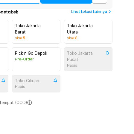
Lihat
Lokasi Lainnya
odetabek
Toko Jakarta
Toko Jakarta
Barat
Utara
sisa
5
sisa
8
Pick n Go Depok
Toko Jakarta
Pre-Order
Pusat
Habis
Toko Cikupa
Habis
i tempat (COD)