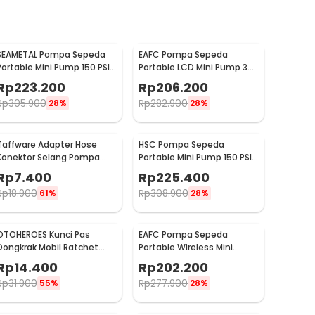
SEAMETAL Pompa Sepeda
EAFC Pompa Sepeda
Portable Mini Pump 150 PSI
Portable LCD Mini Pump 35
- ATJ-1266
PSI - CSLP-A01
Rp
223.200
Rp
206.200
Rp
305.900
Rp
282.900
28%
28%
Taffware Adapter Hose
HSC Pompa Sepeda
Konektor Selang Pompa
Portable Mini Pump 150 PSI
Angin Ban Ordinary - DK02
- 8001
Rp
7.400
Rp
225.400
Rp
18.900
Rp
308.900
61%
28%
OTOHEROES Kunci Pas
EAFC Pompa Sepeda
Dongkrak Mobil Ratchet
Portable Wireless Mini
Wrench Rocker - GS205
Pump 150 PSI - PR-F1901
Rp
14.400
Rp
202.200
Rp
31.900
Rp
277.900
55%
28%