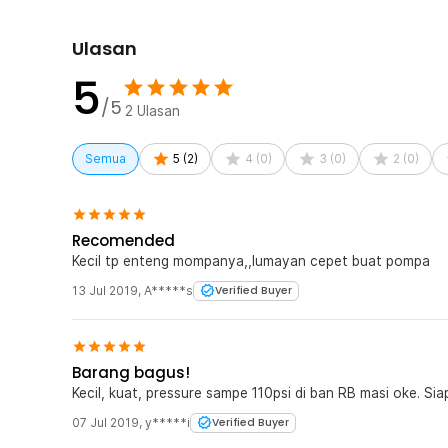
Ulasan
5
/5
2
Ulasan
Semua
5
(
2
)
4
(
0
)
3
(
0
)
2
(
0
)
Recomended
Kecil tp enteng mompanya,,lumayan cepet buat pompa
13 Jul 2019
,
A*****s
Verified Buyer
Barang bagus!
Kecil, kuat, pressure sampe 110psi di ban RB masi oke. S
07 Jul 2019
,
y*****i
Verified Buyer