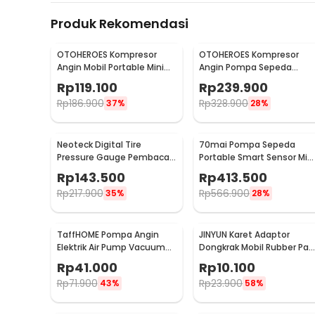
Produk Rekomendasi
OTOHEROES Kompresor
OTOHEROES Kompresor
Angin Mobil Portable Mini
Angin Pompa Sepeda
Heavy Duty 12V 150 PSI
Portable Mini Pump 150 PSI
Rp
119.100
Rp
239.900
- 628-4X4
Rp
186.900
Rp
328.900
37%
28%
Neoteck Digital Tire
70mai Pompa Sepeda
Pressure Gauge Pembaca
Portable Smart Sensor Mini
Tekanan Angin LCD - DP-
Pump 160 PSI - Midrive TP0
Rp
143.500
Rp
413.500
201
Rp
217.900
Rp
566.900
35%
28%
TaffHOME Pompa Angin
JINYUN Karet Adaptor
Elektrik Air Pump Vacuum
Dongkrak Mobil Rubber Pad
Compression 400L/min -
Jacking Tool Pinch - MJA5
Rp
41.000
Rp
10.100
CZ-198B
Rp
71.900
Rp
23.900
43%
58%