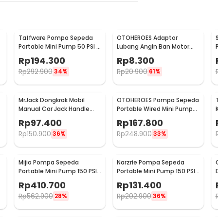
Taffware Pompa Sepeda
OTOHEROES Adaptor
Portable Mini Pump 50 PSI -
Lubang Angin Ban Motor
ATJ-1166-mini
Tire Valve Stem Metal 90
Rp
194.300
Rp
8.300
Degree - EA90
Rp
292.900
Rp
20.900
34%
61%
MrJack Dongkrak Mobil
OTOHEROES Pompa Sepeda
Manual Car Jack Handle
Portable Wired Mini Pump
3
Scissor Beban 2 Ton - MJ01
150 PSI - YD-787
Rp
97.400
Rp
167.800
Rp
150.900
Rp
248.900
36%
33%
Mijia Pompa Sepeda
Narzrie Pompa Sepeda
Portable Mini Pump 150 PSI
Portable Mini Pump 150 PSI
- MJCQB06QW
- 8004
Rp
410.700
Rp
131.400
Rp
562.900
Rp
202.900
28%
36%