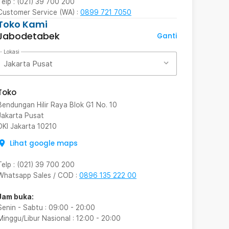
Telp : (021) 39 700 200
Customer Service (WA) :
0899 721 7050
Toko Kami
Jabodetabek
Ganti
Lokasi
Jakarta Pusat
Toko
Bendungan Hilir Raya Blok G1 No. 10
Jakarta Pusat
DKI Jakarta
10210
Lihat google maps
Telp
:
(021) 39 700 200
Whatsapp Sales / COD
:
0896 135 222 00
Jam buka:
Senin - Sabtu
:
09:00
-
20:00
Minggu/Libur Nasional
:
12:00
-
20:00