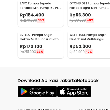
EAFC Pompa Sepeda
OTOHEROES Pompa Seped
Portable Mini Pump 150 PSI
Portable Light Mini Pump
- CZK-3668
150 PSI - SCK619-1
Rp
184.400
Rp
66.300
Rp
279.900
Rp
108.900
35%
40%
ESTELAR Pompa Angin
WEST TUNE Pompa Angin
Elektrik Multifungsi Inflator
Elektrik 2in1 Multifungsi
Deflator with LED - CZ-
Inflator Deflator - GR-118E
Rp
170.100
Rp
52.300
666A
Rp
251.900
Rp
89.900
33%
42%
Download Aplikasi JakartaNotebook