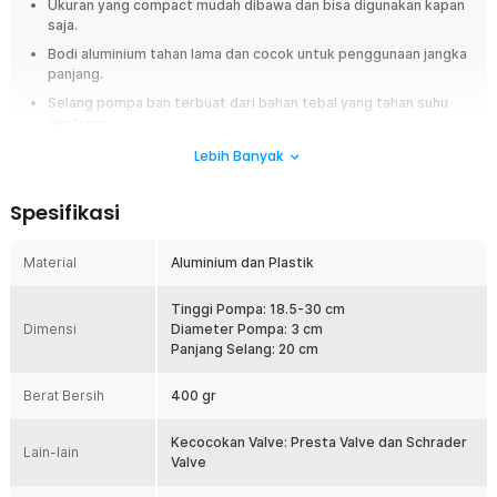
Ukuran yang compact mudah dibawa dan bisa digunakan kapan
saja.
Bodi aluminium tahan lama dan cocok untuk penggunaan jangka
panjang.
Selang pompa ban terbuat dari bahan tebal yang tahan suhu
ekstrem.
Dilengkapi pedal sebagai alas pijakan membuat pompa lebih
Lebih Banyak
aman dan stabil.
Spesifikasi
Overview
Ban sepeda kempes saat perjalanan tentu sangat mengganggu,
Material
Aluminium dan Plastik
terutama ketika Anda sedang touring atau beraktivitas jauh dari bengkel.
Karena itu, Anda membutuhkan pompa ban sepeda portable yang
praktis dibawa dan mudah digunakan kapan saja. TaffSPORT PM02 hadir
Tinggi Pompa: 18.5-30 cm
dengan desain mini floor pump yang compact, ringan, dan dilengkapi
Dimensi
Diameter Pompa: 3 cm
bodi aluminium kokoh untuk penggunaan jangka panjang. Solusi ideal
Panjang Selang: 20 cm
untuk pesepeda harian maupun aktivitas outdoor.
Berat Bersih
400 gr
Fitur
Kecocokan Valve: Presta Valve dan Schrader
Desain Compact dan Portable
Lain-lain
Valve
Pompa sepeda portable ini memiliki ukuran mini sehingga sangat
mudah dibawa saat bepergian. Anda dapat menyimpannya di tas