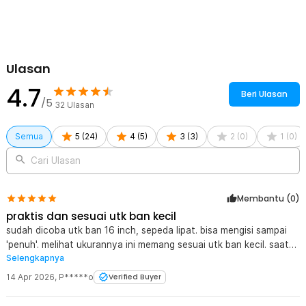
untuk mengisi udara pada bola olahraga dan perlengkapan
berbasis udara lainnya. Dengan desain praktis dan multifungsi,
Anda tidak perlu membawa banyak alat berbeda untuk kebutuhan
inflasi sehari-hari.
Ulasan
Kelengkapan Produk
4.7
Rincian yang Anda dapatkan untuk pembelian produk ini:
Beri Ulasan
/5
32
Ulasan
1 x TaffSPORT Pompa Sepeda Portable Light Mini Floor Pump
Aluminium - PM02
Semua
5
(
24
)
4
(
5
)
3
(
3
)
2
(
0
)
1
(
0
)
Cari Ulasan
Membantu (
0
)
praktis dan sesuai utk ban kecil
sudah dicoba utk ban 16 inch, sepeda lipat. bisa mengisi sampai
'penuh'. melihat ukurannya ini memang sesuai utk ban kecil. saat
Selengkapnya
memompa memang perlu 'otot yg kuat'. bisa utk darurat juga,
sebelum menemukan pompa besar.
14 Apr 2026
,
P*****o
Verified Buyer