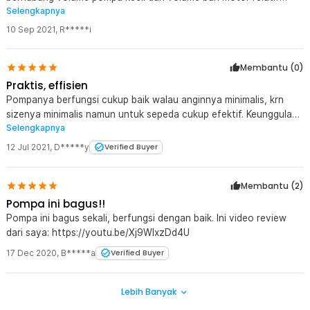
Selengkapnya
besar, yah, pompa yg banyak biar tekanannya naik. PxV/T.semoga
awet
10 Sep 2021
,
R*****i
Membantu (
0
)
Praktis, effisien
Pompanya berfungsi cukup baik walau anginnya minimalis, krn
sizenya minimalis namun untuk sepeda cukup efektif. Keunggulan
Selengkapnya
lainnya produk ringan, portable, mudah dibawa2 saat bersepeda.
Mantull..
12 Jul 2021
,
D*****y
Verified Buyer
Membantu (
2
)
Pompa ini bagus!!
Pompa ini bagus sekali, berfungsi dengan baik. Ini video review
dari saya: https://youtu.be/Xj9WlxzDd4U
17 Dec 2020
,
B*****a
Verified Buyer
Lebih Banyak