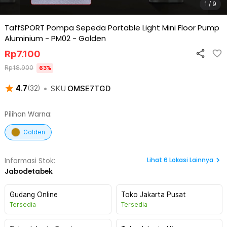
1 / 9
TaffSPORT Pompa Sepeda Portable Light Mini Floor Pump
Aluminium - PM02
-
Golden
Rp
7.100
Rp
18.900
63
%
•
SKU
OMSE7TGD
4.7
(
32
)
Pilihan Warna:
Golden
Lihat
6
Lokasi Lainnya
Informasi Stok:
Jabodetabek
Gudang Online
Toko Jakarta Pusat
Tersedia
Tersedia