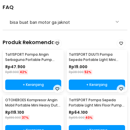
FAQ
bisa buat ban motor ga jaknot
Produk Rekomendasi
TaffSPORT Pompa Angin
TaffSPORT DUUTI Pompa
Serbaguna Portable Pump
Sepeda Portable Light Mini
Universal - PM60
Pump - PP05
Rp
47.900
Rp
19.000
Rp
81.900
42%
Rp
38.900
52%
+ Keranjang
+ Keranjang
OTOHEROES Kompresor Angin
TaffSPORT Pompa Sepeda
Mobil Portable Mini Heavy Duty
Portable Light Mini Floor Pump
12V 150 PSI
160 PSI - PM50
Rp
119.100
Rp
64.100
Rp
186.900
37%
Rp
105.900
40%