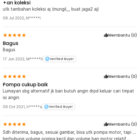
+an koleksi
utk tambahan koleksi aj (mungil,,, buat jaga2 aj)
08 Jul 2022
,
N*****I
Membantu (
0
)
Bagus
Bagus
17 Jun 2022
,
M*****h
Verified Buyer
Membantu (
0
)
Pompa cukup baik
Lumayan sbg alternatif jk ban butuh angin drpd keluar cari tmpat
isi angin.
09 Oct 2021
,
h*****a
Verified Buyer
Membantu (
0
)
Sdh diterima, bagus, sesuai gambar, bisa utk pompa motor, tapi ....
berhubung volume pompa kecil dan volume ban motor relatif