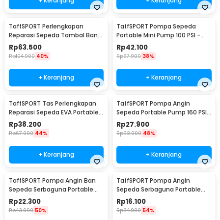
+ Keranjang
+ Keranjang
TaffSPORT Perlengkapan
TaffSPORT Pompa Sepeda
Reparasi Sepeda Tambal Ban
Portable Mini Pump 100 PSI -
16 in 1 - PP06S
PP07
Rp
63.500
Rp
42.100
Rp
104.900
40%
Rp
67.900
38%
+ Keranjang
+ Keranjang
TaffSPORT Tas Perlengkapan
TaffSPORT Pompa Angin
Reparasi Sepeda EVA Portable
Sepeda Portable Pump 160 PSI
Size L - PP08S
with Gauge - PM55
Rp
38.200
Rp
27.900
Rp
67.900
44%
Rp
52.900
48%
+ Keranjang
+ Keranjang
TaffSPORT Pompa Angin Ban
TaffSPORT Pompa Angin
Sepeda Serbaguna Portable
Sepeda Serbaguna Portable
Pump 95 PSI - PM60
Pump 120 PSI - PM40
Rp
22.300
Rp
16.100
Rp
43.900
50%
Rp
34.900
54%