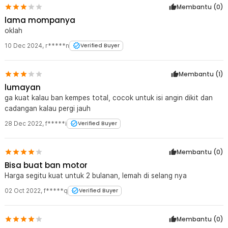
Membantu (
0
)
lama mompanya
oklah
10 Dec 2024
,
r*****n
Verified Buyer
Membantu (
1
)
lumayan
ga kuat kalau ban kempes total, cocok untuk isi angin dikit dan
cadangan kalau pergi jauh
28 Dec 2022
,
f*****i
Verified Buyer
Membantu (
0
)
Bisa buat ban motor
Harga segitu kuat untuk 2 bulanan, lemah di selang nya
02 Oct 2022
,
f*****q
Verified Buyer
Membantu (
0
)