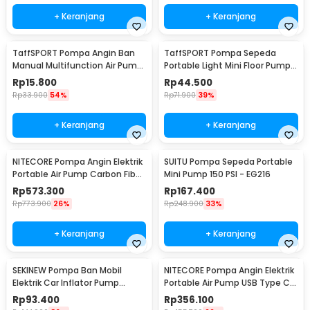
+ Keranjang
+ Keranjang
TaffSPORT Pompa Angin Ban
TaffSPORT Pompa Sepeda
Manual Multifunction Air Pump
Portable Light Mini Floor Pump
120 PSI - PM12
160 PSI - PM90
Rp
15.800
Rp
44.500
Rp
33.900
54%
Rp
71.900
39%
+ Keranjang
+ Keranjang
NITECORE Pompa Angin Elektrik
SUITU Pompa Sepeda Portable
Portable Air Pump Carbon Fiber
Mini Pump 150 PSI - EG216
2.7 kPa - AP05C
Rp
573.300
Rp
167.400
Rp
773.900
26%
Rp
248.900
33%
+ Keranjang
+ Keranjang
SEKINEW Pompa Ban Mobil
NITECORE Pompa Angin Elektrik
Elektrik Car Inflator Pump
Portable Air Pump USB Type C
Portable 1200mAh - GZ000066
2.8 kPa - AP01
Rp
93.400
Rp
356.100