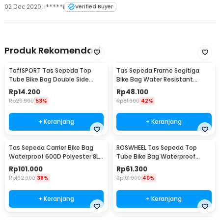
02 Dec 2020
,
i*****i
Verified Buyer
Produk Rekomendasi
TaffSPORT Tas Sepeda Top
Tas Sepeda Frame Segitiga
Tube Bike Bag Double Side
Bike Bag Water Resistant
Waterproof
Kapasitas Besar 2L - ROS126
Rp
14.200
Rp
48.100
Rp
29.900
53%
Rp
81.900
42%
+ Keranjang
+ Keranjang
Tas Sepeda Carrier Bike Bag
ROSWHEEL Tas Sepeda Top
Waterproof 600D Polyester 8L -
Tube Bike Bag Waterproof
14024
Holder HP 6 Inch - ROS12
Rp
101.000
Rp
61.300
Rp
162.900
38%
Rp
101.900
40%
+ Keranjang
+ Keranjang