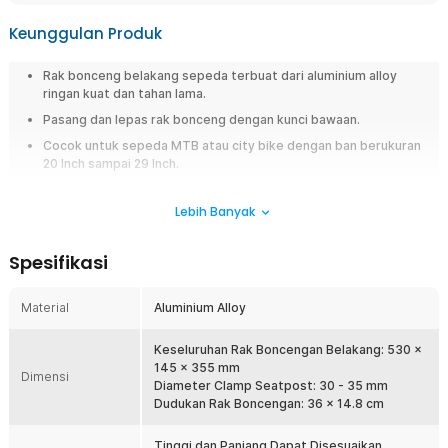
Keunggulan Produk
Rak bonceng belakang sepeda terbuat dari aluminium alloy
ringan kuat dan tahan lama.
Pasang dan lepas rak bonceng dengan kunci bawaan.
Cocok untuk sepeda MTB atau city bike dengan ban berukuran
20 Inch sampai 29 Inch.
Dapat menahan beban maksimal hingga 50 kg.
Lebih Banyak
Overview
Rak belakang sepeda ini akan membuat Anda lebih nyaman saat
Spesifikasi
membawa barang atau tas ketika bepergian. Terbuat dari bahan
aluminium alloy yang kuat, rak ini tidak mudah rusak. Pemasangannya
Material
Aluminium Alloy
pun praktis dengan sistem quick mount dan release mount, sehingga
tidak membutuhkan obeng maupun kunci tambahan.
Keseluruhan Rak Boncengan Belakang: 530 x
Fitur
145 x 355 mm
Dimensi
Diameter Clamp Seatpost: 30 - 35 mm
Mudah Dipasang di Sepeda
Dudukan Rak Boncengan: 36 x 14.8 cm
Rak boncengan sepeda ini sangat mudah dipasang. Anda hanya
perlu menggunakan kunci yang sudah disediakan untuk memasang
Tinggi dan Panjang Dapat Disesuaikan