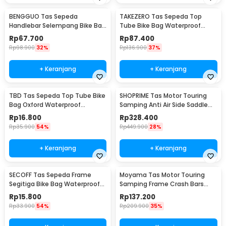
BENGGUO Tas Sepeda
TAKEZERO Tas Sepeda Top
Handlebar Selempang Bike Bag
Tube Bike Bag Waterproof
Waterproof Multifungsi - P200
Holder HP 6.8 Inch - TZ47
Rp
67.700
Rp
87.400
Rp
98.900
32%
Rp
136.900
37%
+ Keranjang
+ Keranjang
TBD Tas Sepeda Top Tube Bike
SHOPRIME Tas Motor Touring
Bag Oxford Waterproof
Samping Anti Air Side Saddle
Kapasitas Besar - TB01
Bag - SH58L
Rp
16.800
Rp
328.400
Rp
35.900
54%
Rp
449.900
28%
+ Keranjang
+ Keranjang
SECOFF Tas Sepeda Frame
Moyama Tas Motor Touring
Segitiga Bike Bag Waterproof
Samping Frame Crash Bars
Kapasitas Besar - SF20
Waterproof Bag 8L - INU27
Rp
15.800
Rp
137.200
Rp
33.900
54%
Rp
209.900
35%