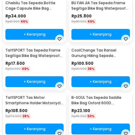
Chebilu Tas Sepeda Bottle
BU FAN JIA Tas Sepeda Frame
Cage Capsule Bike Bag
Segitiga Bike Bag Waterproof
Waterproof Hard Shell
Holder Botol - YA224
Rp
34.000
Rp
25.800
Rp
61.900
46%
Rp
49.900
49%
+ Keranjang
+ Keranjang
TaffSPORT Tas Sepeda Frame
CoolChange Tas Ransel
Segitiga Bike Bag Waterproof
Gunung Hiking Sepeda
Nylon - YA187
Waterproof 10L - GC10
Rp
17.600
Rp
100.500
Rp
33.900
49%
Rp
161.900
38%
+ Keranjang
+ Keranjang
TaffSPORT Tas Motor
B-SOUL Tas Sepeda Saddle
Smartphone Holder Motorcycle
Bike Bag Oxford 600D
Fuel Bag - SA212
Waterproof Reflektif
Rp
108.600
Rp
23.100
Rp
172.900
38%
Rp
45.900
50%
+ Keranjang
+ Keranjang