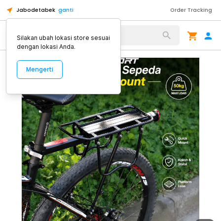
Jabodetabek
ganti
Order Tracking
Alat Kopi
Silakan ubah lokasi store sesuai
dengan lokasi Anda.
Mengerti