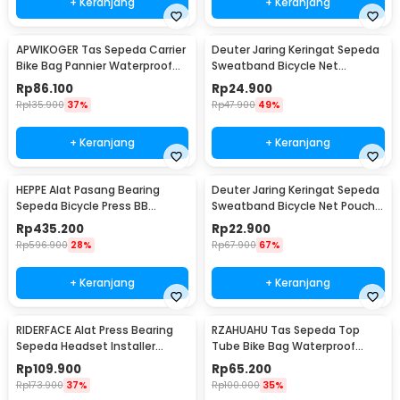
+ Keranjang
+ Keranjang
APWIKOGER Tas Sepeda Carrier
Deuter Jaring Keringat Sepeda
Bike Bag Pannier Waterproof
Sweatband Bicycle Net
15L - PE2
Waterproof Denim - D550
Rp
86.100
Rp
24.900
Rp
135.900
37%
Rp
47.900
49%
+ Keranjang
+ Keranjang
HEPPE Alat Pasang Bearing
Deuter Jaring Keringat Sepeda
Sepeda Bicycle Press BB
Sweatband Bicycle Net Pouch
Aluminium Alloy - HP-7075
Touchscreen - D660
Rp
435.200
Rp
22.900
Rp
596.900
28%
Rp
67.900
67%
+ Keranjang
+ Keranjang
RIDERFACE Alat Press Bearing
RZAHUAHU Tas Sepeda Top
Sepeda Headset Installer
Tube Bike Bag Waterproof
BB86-92 Tool - HP-7070
Holder HP 6.5 Inch - TZ50
Rp
109.900
Rp
65.200
Rp
173.900
37%
Rp
100.000
35%