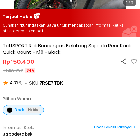
1 / 9
Terjual Habis
Gunakan fitur
Ingatkan Saya
untuk mendapatkan informasi ketika
stok tersedia kembali.
TaffSPORT Rak Boncengan Belakang Sepeda Rear Rack
Quick Mount - K10
-
Black
Rp
150.400
Rp
226.900
34
%
•
SKU
7RSE7TBK
4.7
(
6
)
Pilihan Warna:
Black
Habis
Lihat
Lokasi Lainnya
Informasi Stok:
Jabodetabek