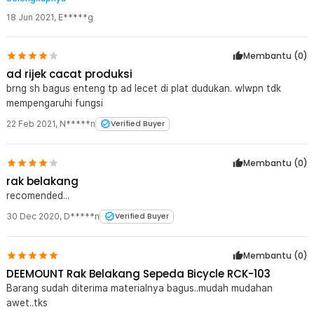
18 Jun 2021
,
E*****g
Membantu (
0
)
ad rijek cacat produksi
brng sh bagus enteng tp ad lecet di plat dudukan. wlwpn tdk
mempengaruhi fungsi
22 Feb 2021
,
N*****n
Verified Buyer
Membantu (
0
)
rak belakang
recomended...
30 Dec 2020
,
D*****n
Verified Buyer
Membantu (
0
)
DEEMOUNT Rak Belakang Sepeda Bicycle RCK-103
Barang sudah diterima materialnya bagus..mudah mudahan
awet..tks