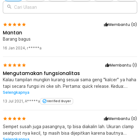
1 x Set Bantalan Karet
1 x Set Mur dan Baut
Cari Ulasan
1 x Tali Elastis
1 x Reflektor Cahaya
2 x Quick Release Mount
Membantu (
0
)
2 x Konektor Mount
Mantan
2 x Tiang Penyangga
Barang bagus
16 Jan 2024
,
r*****a
Membantu (
1
)
Mengutamakan fungsionalitas
Kalau tampilan mungkin kurang sesuai sama geng "kalcer" ya haha
tapi secara fungsi ini oke sih. Pertama: quick release. Kedua:
Selengkapnya
ringan. Ketiga: sistem knock down. Sistem knock down ini jadi bisa
pasang seperlunya. Misal hanya pasang yang di seatpost saja jika
13 Jul 2021
,
A*****a
Verified Buyer
bawaannya tidak terlalu berat. Pasang rak pannier samping jika
baru mau pakai, dst. Tatakan rak bahkan bisa digeser-geser sesuai
Membantu (
0
)
keperluan. Kekurangan: detil-detil kurang halus tapi kalau dari jauh
mah gak akan keliatan.
Sempet susah juga pasangnya, tp bisa diakalin lah. Ukuran clamp
seatpost nya kecil, tp masih bisa dijepitkan karena bautnya
Selengkapnya
lumayan panjang