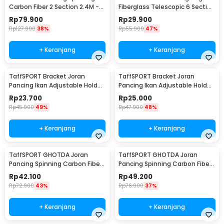
Carbon Fiber 2 Section 2.4M -
Fiberglass Telescopic 6 Section
KBW01
3.8M - JW380
Rp
79.900
Rp
29.900
Rp
127.900
38%
Rp
55.900
47%
+ Keranjang
+ Keranjang
TaffSPORT Bracket Joran
TaffSPORT Bracket Joran
Pancing Ikan Adjustable Holder
Pancing Ikan Adjustable Holder
1.4M - V-003
2.1M - V-003
Rp
23.700
Rp
25.000
Rp
45.900
49%
Rp
47.900
48%
+ Keranjang
+ Keranjang
TaffSPORT GHOTDA Joran
TaffSPORT GHOTDA Joran
Pancing Spinning Carbon Fiber
Pancing Spinning Carbon Fiber
5-7 Section 2.1M - CF3000
5-7 Section 2.4M - CF3000
Rp
42.100
Rp
49.200
Rp
72.900
43%
Rp
76.900
37%
+ Keranjang
+ Keranjang