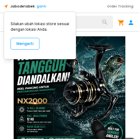
Jabodetabek
ganti
Order Tracking
Alat Kopi
Silakan ubah lokasi store sesuai
dengan lokasi Anda.
Mengerti