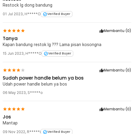
Restock lg dong bandung
01 Jul 2023
,
H*****O
Verified Buyer
Membantu (
0
)
Tanya
Kapan bandung restok lg ??? Lama pisan kosongna
15 Jun 2023
,
H*****O
Verified Buyer
Membantu (
0
)
Sudah power handle belum ya bos
Udah power handle belum ya bos
06 May 2023
,
S*****o
Membantu (
0
)
Jos
Mantap
09 Nov 2022
,
R*****i
Verified Buyer