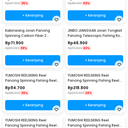
Rp
217.900
35%
Rp
46.900
49%
+ Keranjang
+ Keranjang
Kabinwang Joran Pancing
JINBO JIANGGAN Joran Tongkat
Spinning Carbon Fiber 2
Pancing Telescopic Fishing Rod
Section 2.1M 2.1M - KB361
1.5M - S6
Rp
71.900
Rp
46.900
Rp
116.900
39%
Rp
76.900
40%
+ Keranjang
+ Keranjang
YUMOSHI REELSKING Reel
YUMOSHI REELSKING Reel
Pancing Spinning Fishing Reel
Pancing Spinning Fishing Reel
5.5:1 1000 - EF1000
4.1:1 9000 - EF9000
Rp
94.700
Rp
218.800
Rp
146.900
36%
Rp
299.900
28%
+ Keranjang
+ Keranjang
YUMOSHI REELSKING Reel
YUMOSHI REELSKING Reel
Pancing Spinning Fishing Reel
Pancing Spinning Fishing Reel