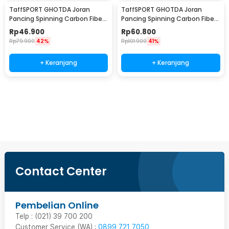
TaffSPORT GHOTDA Joran
TaffSPORT GHOTDA Joran
Pancing Spinning Carbon Fiber
Pancing Spinning Carbon Fiber
5-7 Section 2.7M - CF3000
5-7 Section 3M - CF3000
Rp
46.900
Rp
60.800
Rp
79.900
42%
Rp
101.900
41%
+ Keranjang
+ Keranjang
Beli Sekarang
Contact Center
Pembelian Online
Telp : (021) 39 700 200
Customer Service (WA) :
0899 721 7050