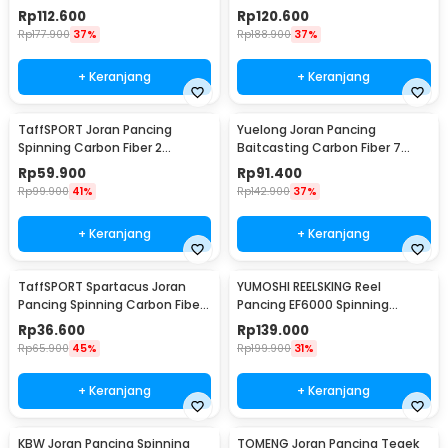
5.5:1 3000 - EF3000
5.2:1 5000 - EF5000
Rp
112.600
Rp
120.600
Rp
177.900
37%
Rp
188.900
37%
+ Keranjang
+ Keranjang
TaffSPORT Joran Pancing
Yuelong Joran Pancing
Spinning Carbon Fiber 2
Baitcasting Carbon Fiber 7
Section 1.8M - TM0156
Section Telescopic 3.3M 7
Rp
59.900
Rp
91.400
Section
Rp
99.900
41%
Rp
142.900
37%
+ Keranjang
+ Keranjang
TaffSPORT Spartacus Joran
YUMOSHI REELSKING Reel
Pancing Spinning Carbon Fiber
Pancing EF6000 Spinning
2 Section 1.8M - 180
Fishing Reel 5.2:1 6000 - EF6000
Rp
36.600
Rp
139.000
Rp
65.900
45%
Rp
199.900
31%
+ Keranjang
+ Keranjang
KBW Joran Pancing Spinning
TOMENG Joran Pancing Tegek