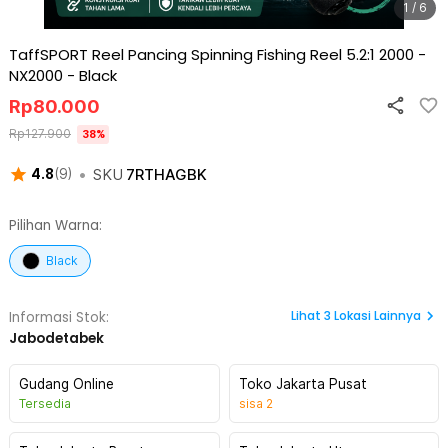
1 / 6
TaffSPORT Reel Pancing Spinning Fishing Reel 5.2:1 2000 -
NX2000
-
Black
Rp
80.000
Rp
127.900
38
%
•
SKU
7RTHAGBK
4.8
(
9
)
Pilihan Warna:
Black
Lihat
3
Lokasi Lainnya
Informasi Stok:
Jabodetabek
Gudang Online
Toko Jakarta Pusat
Tersedia
sisa
2