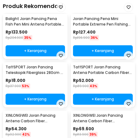
Produk Rekomendasi
Balight Joran Pancing Pena
Joran Pancing Pena Mini
Fish Pen Mini Antena Portable
Portable Extreme Pen Fishing
Rod 1.4M - ST-Y0011 / YL100
Rod Length 1.5M - YL100
Rp
133.500
Rp
127.400
Rp
204.900
35%
Rp
196.900
36%
+ Keranjang
+ Keranjang
TaffSPORT Joran Pancing
TaffSPORT Joran Pancing
Teleskopik Fiberglass 280cm 6
Antena Portable Carbon Fiber
Section Portable
Rod 2.1M 5
Rp
18.000
Rp
52.000
Rp
37.900
53%
Rp
89.900
43%
+ Keranjang
+ Keranjang
XINLONGWEI Joran Pancing
XINLONGWEI Joran Pancing
Antena Carbon Fiber
Antena Carbon Fiber
Telescopic Fishing Rod 5
Telescopic Fishing Rod 6
Rp
54.300
Rp
69.600
Segments 2.4M - JD25
Segments 3.0M - JD25
Rp
92.900
42%
Rp
113.900
39%