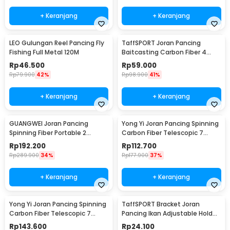
+ Keranjang
+ Keranjang
LEO Gulungan Reel Pancing Fly
TaffSPORT Joran Pancing
Fishing Full Metal 120M
Baitcasting Carbon Fiber 4
Section 1.8M - JPA66MTF
Rp
46.500
Rp
59.000
Rp
79.900
42%
Rp
98.900
41%
+ Keranjang
+ Keranjang
GUANGWEI Joran Pancing
Yong Yi Joran Pancing Spinning
Spinning Fiber Portable 2
Carbon Fiber Telescopic 7
Section 1.27M - DZZH-1
Section 1.8M - LF9-07
Rp
192.200
Rp
112.700
Rp
289.900
34%
Rp
177.900
37%
+ Keranjang
+ Keranjang
Yong Yi Joran Pancing Spinning
TaffSPORT Bracket Joran
Carbon Fiber Telescopic 7
Pancing Ikan Adjustable Holder
Section 2.4M - LF9-07
1.7M - V-003
Rp
143.600
Rp
24.100