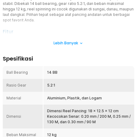
stabil. Dibekali 14 ball bearing, gear ratio 5.2:1, dan beban maksimal
hingga 12 kg, reel spinning ini cocok digunakan di sungai, danau, maupun
laut dangkal. Pilihan tepat sebagai alat pancing andalan untuk berbagai
spot favorit Anda.
Fitur
Perbandingan Roda Gigi
Lebih Banyak
Perbandingan roda gigi atau rasio gear adalah jumlah putaran rotor
dalam satu kali putaran pegangan atau handle. Reel pancing
Spesifikasi
spinning ini memiliki rasio gear 5.2:1 yang memungkinkan Anda
memakai reel lebih cepat dan lancar. Rotor akan berputar 5.2 kali
setiap kali Anda memutar pegangan dalam satu putaran penuh.
Ball Bearing
14 BB
Sistem ini membuat fishing reel lebih responsif saat retrieve dan
strike.
Rasio Gear
5.2:1
Senar pancing
Reel pancing ini dapat menampung senar pancing dengan panjang
Material
Aluminium, Plastik, dan Logam
tali 0.20 mm / 200 M, 0.25 mm / 130 M, dan 0.30 mm / 90 M.
Kapasitas ini cocok untuk berbagai teknik mancing ringan hingga
Dimensi Reel Pancing: 18 x 12.5 x 12 cm
harian. Anda dapat menyesuaikan line sesuai target ikan dan lokasi
Dimensi
Kecocokan Senar: 0.20 mm / 200 M, 0.25 mm /
memancing.
130 M, dan 0.30 mm / 90 M
Material Berkualitas
Reel pancing ini terbuat dari perpaduan material aluminium, plastik,
Beban Maksimal
12 kg