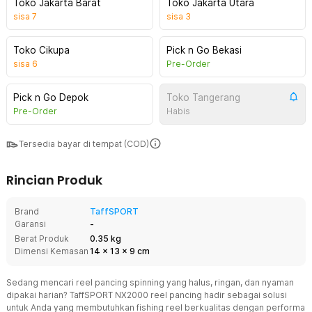
Toko Jakarta Barat
Toko Jakarta Utara
sisa
7
sisa
3
Toko Cikupa
Pick n Go Bekasi
sisa
6
Pre-Order
Pick n Go Depok
Toko Tangerang
Pre-Order
Habis
Tersedia bayar di tempat (COD)
Rincian Produk
Brand
TaffSPORT
Garansi
-
Berat Produk
0.35 kg
Dimensi Kemasan
14
x
13
x
9
cm
Sedang mencari reel pancing spinning yang halus, ringan, dan nyaman
dipakai harian? TaffSPORT NX2000 reel pancing hadir sebagai solusi
untuk Anda yang membutuhkan fishing reel berkualitas dengan performa