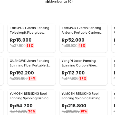
Membantu (
0
)
TaffSPORT Joran Pancing
TaffSPORT Joran Pancing
Teleskopik Fiberglass
Antena Portable Carbon
280cm 6 Section Portable
Fiber Rod 2.1M 5
Rp
18.000
Rp
52.000
Rp
37.900
Rp
89.900
53%
43%
GUANGWEI Joran Pancing
Yong Yi Joran Pancing
Spinning Fiber Portable 2
Spinning Carbon Fiber
Section 1.27M - DZZH-1
Telescopic 7 Section 1.8M -
Rp
192.200
Rp
112.700
LF9-07
Rp
289.900
Rp
177.900
34%
37%
YUMOSHI REELSKING Reel
YUMOSHI REELSKING Reel
Pancing Spinning Fishing
Pancing Spinning Fishing
M
Reel 5.5:1 1000 - EF1000
Reel 4.1:1 9000 - EF9000
Rp
94.700
Rp
218.800
Rp
146.900
Rp
299.900
36%
28%