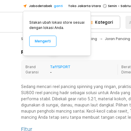
Jabodetabek
ganti
Toko Jakarta Utara
Toko Tangerang
Kategori
A
Silakan ubah lokasi store sesuai
Toko Cikupa
dengan lokasi Anda.
Pick n Go Jakarta Barat
Senin - J
Sport & Outdoor
Olahraga Memancing
Joran Pancing
Mengerti
Pick n Go Bekasi
Senin - Jumat (08
Pick n Go Depok
Senin - Jumat (08
Rincian Produk
Toko Jakarta Pusat
Senin - Sabtu
Brand
TaffSPORT
Berat
Toko Jakarta Barat
Senin - Sabtu
Garansi
-
Dime
Toko Jakarta Utara
Toko Tangerang
Sedang mencari reel pancing spinning yang ringan, prakt
SU800 reel pancing hadir sebagai solusi untuk Anda yang
Toko Cikupa
performa stabil. Dibekali gear ratio 5.2:1, material kokoh, 
Pick n Go Jakarta Barat
Senin - J
digunakan di sungai, danau, maupun laut dangkal. Pilihan
maupun penghobi mancing santai. Kecil-kecil cabai rawit
Pick n Go Bekasi
Senin - Jumat (08
mancing Anda tetap seru tanpa membuat tangan cepat le
Pick n Go Depok
Senin - Jumat (08
Fitur