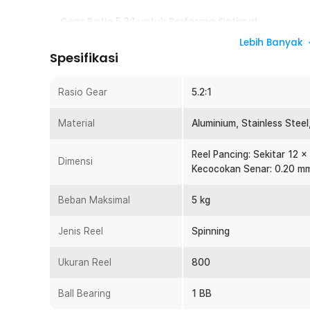
Gear Ratio 5.2:1 untuk Performa Optimal
Hadir dengan rasio gear 5.2:1, yang memastikan Anda 
Lebih Banyak
efektif. Rasio ini sangat ideal untuk memancing ikan di 
Spesifikasi
memungkinkan Anda mengontrol gulungan dengan lebih ba
gear, semakin cepat tarikan sehingga membantu meng
Rasio Gear
5.2:1
Multifungsi
Reel pancing ini diperuntukkan bagi Anda yang sering m
Material
Aluminium, Stainless Steel
danau, hingga laut dangkal. Reel ini mampu menggunaka
mm / 170 M, 0.25 mm / 100 M, dan 0.30 mm / 60 M. Kapas
Reel Pancing: Sekitar 12 x
Dimensi
hingga sedang.
Kecocokan Senar: 0.20 m
Sistem Ball Bearing untuk Tarikan Lebih Halus
Beban Maksimal
Selain rasio gear yang optimal, reel ini juga dilengkapi
5 kg
memberikan tarikan lebih halus dan konsisten. Sistem i
stabil dan mudah dikendalikan saat memancing. Dengan
Jenis Reel
Spinning
memakai fishing reel menjadi lebih nyaman.
Ukuran Reel
800
Material Berkualitas Tahan Lama
Terbuat dari kombinasi material berkualitas seperti alum
Ball Bearing
1 BB
yang membuatnya tahan lama dan anti karat. Aluminium