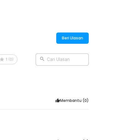
ari korosi. Material ini menjadikan reel
nakan dalam waktu lama. Handle reel
an membawa alat ini saat bepergian.
g.
Beri Ulasan
1
(
0
)
Cari Ulasan
:
.2:1 800 - SU800
Membantu (
0
)