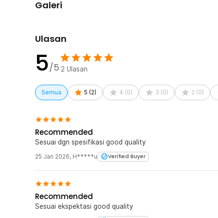
sementara stainless steel melindungi komponen internal d
Galeri
pancing spinning tetap kokoh namun ringan.
Desain Ergonomis untuk Kenyamanan Pengguna
Ulasan
Didesain dengan pegangan ergonomis yang nyaman digu
yang dapat dilipat juga memudahkan Anda menyimpan d
5
Sangat cocok untuk pemancing mobile dan travel fishin
/5
2
Ulasan
Kelengkapan Produk
Semua
5
(
2
)
4
(
0
)
3
(
0
)
2
(
0
)
Rincian yang Anda dapatkan untuk pembelian produk ini
1 x TaffSPORT Reel Pancing Spinning Fishing Reel 5
Recommended
Sesuai dgn spesifikasi good quality
25 Jan 2026
,
H*****u
Verified Buyer
Recommended
Sesuai ekspektasi good quality