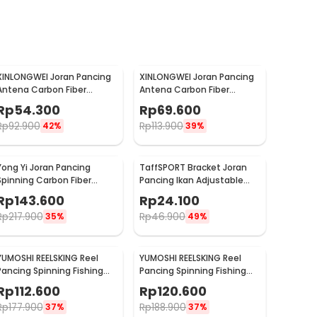
XINLONGWEI Joran Pancing
XINLONGWEI Joran Pancing
Antena Carbon Fiber
Antena Carbon Fiber
Telescopic Fishing Rod 5
Telescopic Fishing Rod 6
Rp
54.300
Rp
69.600
Segments 2.4M - JD25
Segments 3.0M - JD25
Rp
92.900
Rp
113.900
42%
39%
Yong Yi Joran Pancing
TaffSPORT Bracket Joran
Spinning Carbon Fiber
Pancing Ikan Adjustable
Telescopic 7 Section 2.4M -
Holder 1.7M - V-003
Rp
143.600
Rp
24.100
LF9-07
Rp
217.900
Rp
46.900
35%
49%
YUMOSHI REELSKING Reel
YUMOSHI REELSKING Reel
Pancing Spinning Fishing
Pancing Spinning Fishing
Reel 5.5:1 3000 - EF3000
Reel 5.2:1 5000 - EF5000
Rp
112.600
Rp
120.600
Rp
177.900
Rp
188.900
37%
37%