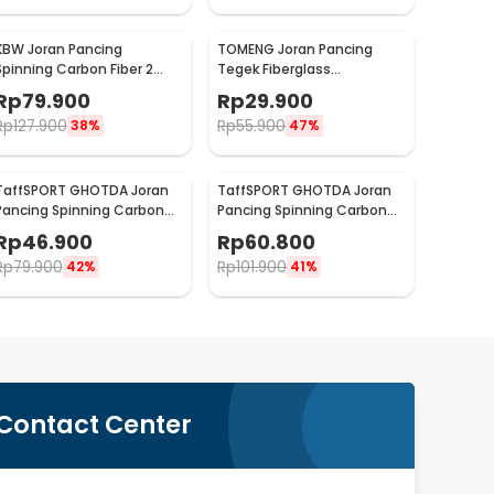
KBW Joran Pancing
TOMENG Joran Pancing
Spinning Carbon Fiber 2
Tegek Fiberglass
Section 2.4M - KBW01
Telescopic 6 Section 3.8M -
Rp
79.900
Rp
29.900
JW380
Rp
127.900
Rp
55.900
38%
47%
TaffSPORT GHOTDA Joran
TaffSPORT GHOTDA Joran
Pancing Spinning Carbon
Pancing Spinning Carbon
Fiber 5-7 Section 2.7M -
Fiber 5-7 Section 3M -
Rp
46.900
Rp
60.800
CF3000
CF3000
Rp
79.900
Rp
101.900
42%
41%
Contact Center