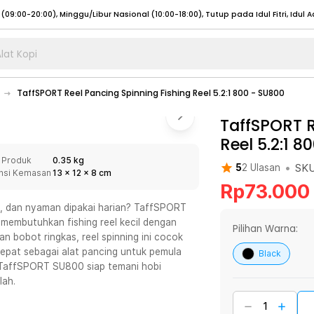
lat Kopi
umat (07:00 - 20:00), Sabtu - Minggu (08:00 - 20:00), Tutup pada Idul Fitri
Sele
TaffSPORT Reel Pancing Spinning Fishing Reel 5.2:1 800 - SU800
:00 - 20:00), Sabtu - Minggu/ Libur Nasional (08:00 - 17:00)
Selengkapnya
:00 - 20:00), Sabtu - Minggu/ Libur Nasional (08:00 - 17:00)
TaffSPORT R
Selengkapnya
Reel 5.2:1 8
 (09:00-20:00), Minggu/Libur Nasional (12:00-20:00), Tutup pada Idul Fitri
Sele
 Produk
0.35 kg
 (09:00-20:00), Minggu/Libur Nasional (12:00-20:00), Tutup pada Idul Fitri
Sele
•
SK
5
2
Ulasan
nsi Kemasan
13
x
12
x
8
cm
Rp
73.000
is, dan nyaman dipakai harian? TaffSPORT
 membutuhkan fishing reel kecil dengan
Pilihan Warna:
dan bobot ringkas, reel spinning ini cocok
umat (07:00 - 20:00), Sabtu - Minggu (08:00 - 20:00), Tutup pada Idul Fitri
Sele
 tepat sebagai alat pancing untuk pemula
Black
, TaffSPORT SU800 siap temani hobi
:00 - 20:00), Sabtu - Minggu/ Libur Nasional (08:00 - 17:00)
Selengkapnya
lah.
:00 - 20:00), Sabtu - Minggu/ Libur Nasional (08:00 - 17:00)
Selengkapnya