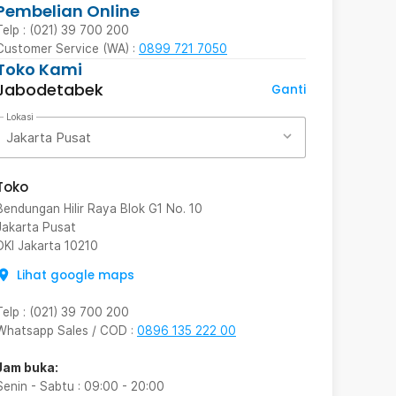
Pembelian Online
Telp : (021) 39 700 200
Customer Service (WA) :
0899 721 7050
Toko Kami
Jabodetabek
Ganti
Lokasi
Jakarta Pusat
Toko
Bendungan Hilir Raya Blok G1 No. 10
Jakarta Pusat
DKI Jakarta
10210
Lihat google maps
Telp
:
(021) 39 700 200
Whatsapp Sales / COD
:
0896 135 222 00
Jam buka:
Senin - Sabtu
:
09:00
-
20:00