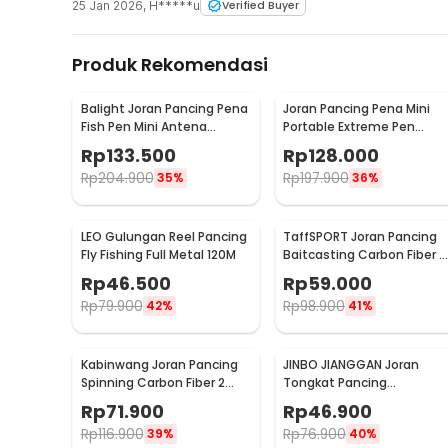
25 Jan 2026
,
H*****u
Verified Buyer
Produk Rekomendasi
Balight Joran Pancing Pena
Joran Pancing Pena Mini
Fish Pen Mini Antena
Portable Extreme Pen
Portable Rod 1.4M - ST-
Fishing Rod Length 1.5M -
Rp
133.500
Rp
128.000
Y0011 / YL100
YL100
Rp
204.900
Rp
197.900
35%
36%
LEO Gulungan Reel Pancing
TaffSPORT Joran Pancing
Fly Fishing Full Metal 120M
Baitcasting Carbon Fiber 4
Section 1.8M - JPA66MTF
Rp
46.500
Rp
59.000
Rp
79.900
Rp
98.900
42%
41%
Kabinwang Joran Pancing
JINBO JIANGGAN Joran
Spinning Carbon Fiber 2
Tongkat Pancing
Section 2.1M 2.1M - KB361
Telescopic Fishing Rod 1.5
Rp
71.900
Rp
46.900
- S6
Rp
116.900
Rp
76.900
39%
40%