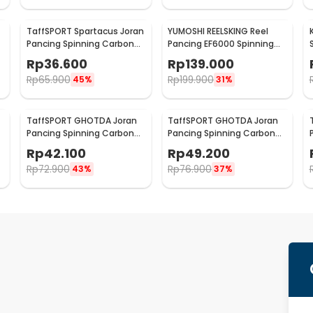
TaffSPORT Spartacus Joran
YUMOSHI REELSKING Reel
Pancing Spinning Carbon
Pancing EF6000 Spinning
Fiber 2 Section 1.8M - 180
Fishing Reel 5.2:1 6000 -
Rp
36.600
Rp
139.000
EF6000
Rp
65.900
Rp
199.900
45%
31%
TaffSPORT GHOTDA Joran
TaffSPORT GHOTDA Joran
Pancing Spinning Carbon
Pancing Spinning Carbon
Fiber 5-7 Section 2.1M -
Fiber 5-7 Section 2.4M -
Rp
42.100
Rp
49.200
CF3000
CF3000
Rp
72.900
Rp
76.900
43%
37%