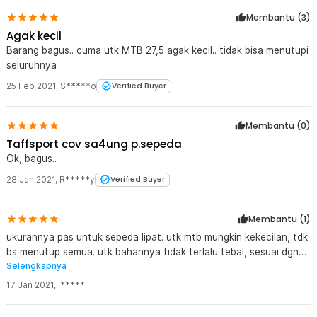
Membantu (
3
)
Agak kecil
Barang bagus.. cuma utk MTB 27,5 agak kecil.. tidak bisa menutupi
seluruhnya
25 Feb 2021
,
S*****o
Verified Buyer
Membantu (
0
)
Taffsport cov sa4ung p.sepeda
Ok, bagus..
28 Jan 2021
,
R*****y
Verified Buyer
Membantu (
1
)
ukurannya pas untuk sepeda lipat. utk mtb mungkin kekecilan, tdk
bs menutup semua. utk bahannya tidak terlalu tebal, sesuai dgn
Selengkapnya
harganya
17 Jan 2021
,
I*****i