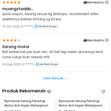
Membantu (
1
)
muangztaabb....
quick respon, barang sesuai dg deskripsi, recomended seller,
selebihnya biarkan bintang yg bicara
15 Oct 2020
,
S*****I
Verified Buyer
Membantu (
1
)
Sarung motor
Beli berkali kali pas buat mio...eh beli lagi malah ukurannya kecil
cuma cukup buat sepeda mtb
24 Sep 2020
,
K*****i
Verified Buyer
Lebih Banyak
Produk Rekomendasi
Bymaocar Sarung Penutup
Bymaocar Sarung Penutup
Motor Anti Hujan Waterproof
Motor Anti Hujan Waterproof
Cover Polietilene L 120x230cm -
Cover Polietilene XL 120x240cm