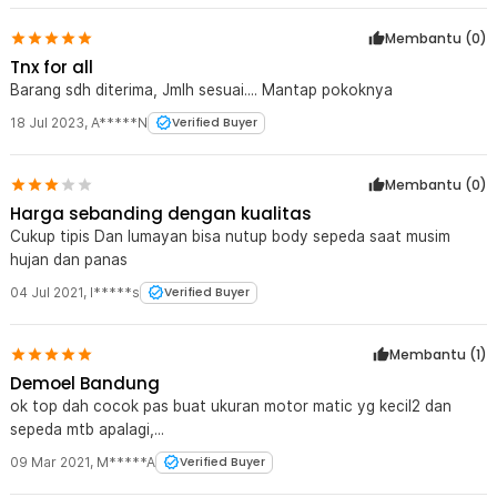
Membantu (
0
)
Tnx for all
Barang sdh diterima, Jmlh sesuai.... Mantap pokoknya
18 Jul 2023
,
A*****N
Verified Buyer
Membantu (
0
)
Harga sebanding dengan kualitas
Cukup tipis Dan lumayan bisa nutup body sepeda saat musim
hujan dan panas
04 Jul 2021
,
l*****s
Verified Buyer
Membantu (
1
)
Demoel Bandung
ok top dah cocok pas buat ukuran motor matic yg kecil2 dan
sepeda mtb apalagi,...
09 Mar 2021
,
M*****A
Verified Buyer