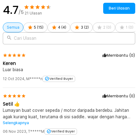
4.7
Beri Ulasan
/5
21
Ulasan
Semua
5
(
15
)
4
(
4
)
3
(
2
)
2
(
0
)
1
(
0
)
Cari Ulasan
Membantu (
0
)
Keren
Luar biasa
12 Oct 2024
,
M*****n
Verified Buyer
Membantu (
0
)
Setil 👍
Lumayan buat cover sepeda / motor daripada berdebu. Jahitan
agak kurang kuat, terutama di sisi saddle.. wajar dengan harga
Selengkapnya
segitu
06 Nov 2023
,
T*****M
Verified Buyer