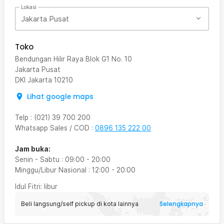
Lokasi
Jakarta Pusat
Toko
Bendungan Hilir Raya Blok G1 No. 10
Jakarta Pusat
DKI Jakarta
10210
Lihat google maps
Telp
:
(021) 39 700 200
Whatsapp Sales / COD
:
0896 135 222 00
Jam buka:
Senin - Sabtu
:
09:00
-
20:00
Minggu/Libur Nasional
:
12:00
-
20:00
Idul Fitri
: libur
Selengkapnya
Beli langsung/self pickup di kota lainnya