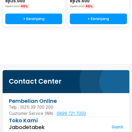
Rp
25.000
Rp
25.600
CV330
- CV330
Rp
47.900
48%
Rp
46.900
46%
+ Keranjang
+ Keranjang
Beli Sekarang
Contact Center
Pembelian Online
Telp : (021) 39 700 200
Customer Service (WA) :
0899 721 7050
Toko Kami
Jabodetabek
Ganti