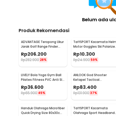
Belum ada ul
Produk Rekomendasi
ADVANTAGE Teropong Ukur
TaffSPORT Kacamata Hel
Jarak Golf Range Finder
Motor Goggles Ski Polarize
Digital 7x18 - AD-964
UV400 Windproof - X400
Rp
206.200
Rp
10.300
Rp
282.900
Rp
24.900
28%
59%
LIVELY Bola Yoga Gym Ball
ANLOOK God Shooter
Pilates Fitness PVC Anti Slip
Ketapel Tactical
55cm
Aluminium - TLZ-001
Rp
36.600
Rp
83.400
Rp
65.900
Rp
131.900
45%
37%
Handuk Olahraga Microfiber
TaffSPORT Kacamata
Quick Drying Size 80x30cm
Olahraga Sport Headband