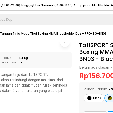
lat Kopi
umat (07:00 - 20:00), Sabtu - Minggu (08:00 - 20:00), Tutup pada Idul Fitri
Sele
Tangan Tinju Muay Thai Boxing MMA Breathable 10oz - PRO-BG-BN03
:00 - 20:00), Sabtu - Minggu/ Libur Nasional (08:00 - 17:00)
Selengkapnya
:00 - 20:00), Sabtu - Minggu/ Libur Nasional (08:00 - 17:00)
TaffSPORT 
Selengkapnya
Boxing MMA
 (09:00-20:00), Minggu/Libur Nasional (12:00-20:00), Tutup pada Idul Fitri
Sele
BN03
-
Blac
 Produk
1.4 kg
 (09:00-20:00), Minggu/Libur Nasional (12:00-20:00), Tutup pada Idul Fitri
Sele
nsi Kemasan
: -
Belum ada ulasan
•
Rp
156.70
 tangan tinju dari TaffSPORT.
akan terlindungi dengan maksimal dari
tahan lama dan tidak mudah rusak sehingga
umat (07:00 - 20:00), Sabtu - Minggu (08:00 - 20:00), Tutup pada Idul Fitri
Sele
Pilihan Varian:
2
W
dalam 2 varian ukuran yang bisa dipilih
:00 - 20:00), Sabtu - Minggu/ Libur Nasional (08:00 - 17:00)
Selengkapnya
Black
:00 - 20:00), Sabtu - Minggu/ Libur Nasional (08:00 - 17:00)
Selengkapnya