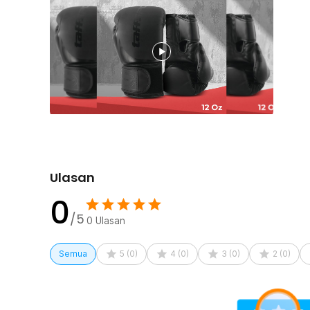
BN03
Ulasan
0
/5
0
Ulasan
Semua
5
(
0
)
4
(
0
)
3
(
0
)
2
(
0
)