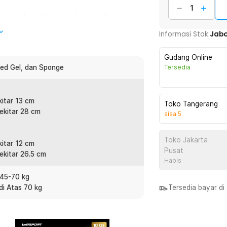
 ini tidak mudah rusak dan bisa digunakan
mengganti produk.
Informasi Stok:
Jab
i bahan mesh yang berfungsi sebagai
Gudang Online
 pun bebas gerah meski latihan dalam
red Gel, dan Sponge
Tersedia
itar 13 cm
 peredam, kini Anda bisa berlatih aneka
Toko Tangerang
ekitar 28 cm
sisa
5
 luka. Cocok digunakan oleh pemula
Toko Jakarta
itar 12 cm
Pusat
 Anda dapat memilih sarung tangan tinju
ekitar 26.5 cm
Habis
rung tangan yang tidak nyaman karena
 45-70 kg
di Atas 70 kg
Tersedia bayar d
:
hai Boxing MMA Breathable - PRO-BG-