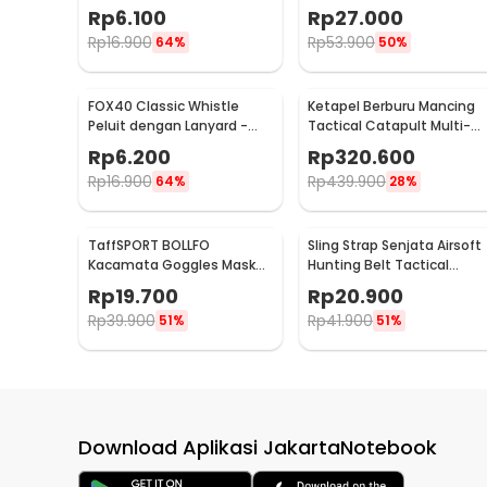
- S-50
Frame Glasses - 9833
Rp
6.100
Rp
27.000
Rp
16.900
Rp
53.900
64%
50%
FOX40 Classic Whistle
Ketapel Berburu Mancing
Peluit dengan Lanyard -
Tactical Catapult Multi-
CMG04
shot - KMSS
Rp
6.200
Rp
320.600
Rp
16.900
Rp
439.900
64%
28%
TaffSPORT BOLLFO
Sling Strap Senjata Airsoft
Kacamata Goggles Mask
Hunting Belt Tactical
Motor Retro Windproof -
Military
Rp
19.700
Rp
20.900
MT-04
Rp
39.900
Rp
41.900
51%
51%
Download Aplikasi JakartaNotebook