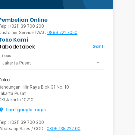
Pembelian Online
Telp : (021) 39 700 200
Customer Service (WA) :
0899 721 7050
Toko Kami
Jabodetabek
Ganti
Lokasi
Jakarta Pusat
Toko
Bendungan Hilir Raya Blok G1 No. 10
Jakarta Pusat
DKI Jakarta
10210
Lihat google maps
Telp
:
(021) 39 700 200
Whatsapp Sales / COD
:
0896 135 222 00