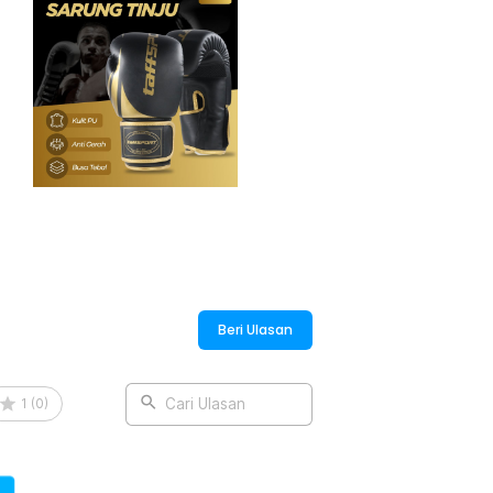
Beri Ulasan
1
(
0
)
Cari Ulasan