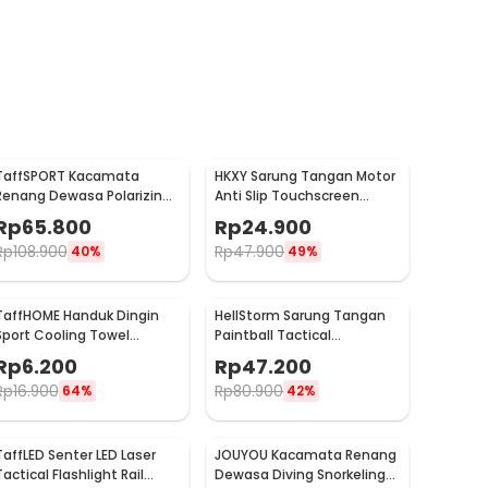
TaffSPORT Kacamata
HKXY Sarung Tangan Motor
Renang Dewasa Polarizing
Anti Slip Touchscreen
Anti Fog UV Protection -
Riding Glove 1 Pair M
Rp
65.800
Rp
24.900
GOG-3610
Rp
108.900
Rp
47.900
40%
49%
TaffHOME Handuk Dingin
HellStorm Sarung Tangan
Sport Cooling Towel
Paintball Tactical
Microfiber Quick Dry - SH-
Protective Gloves Nylon L -
Rp
6.200
Rp
47.200
C00290
HS210
Rp
16.900
Rp
80.900
64%
42%
TaffLED Senter LED Laser
JOUYOU Kacamata Renang
Tactical Flashlight Rail
Dewasa Diving Snorkeling