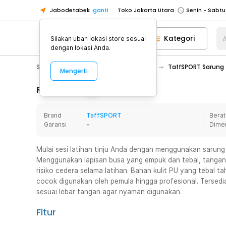
Jabodetabek
ganti
Toko Jakarta Utara
Toko Tangerang
Kategori
A
Silakan ubah lokasi store sesuai
Toko Cikupa
dengan lokasi Anda.
Pick n Go Jakarta Barat
Senin - J
Sport & Outdoor
Olahraga Lainnya
TaffSPORT Sarung 
Mengerti
Pick n Go Bekasi
Senin - Jumat (08
Pick n Go Depok
Senin - Jumat (08
Rincian Produk
Toko Jakarta Pusat
Senin - Sabtu
Brand
TaffSPORT
Berat
Toko Jakarta Barat
Senin - Sabtu
Garansi
-
Dime
Toko Jakarta Utara
Toko Tangerang
Mulai sesi latihan tinju Anda dengan menggunakan sarung
Menggunakan lapisan busa yang empuk dan tebal, tangan 
Toko Cikupa
risiko cedera selama latihan. Bahan kulit PU yang tebal 
Pick n Go Jakarta Barat
Senin - J
cocok digunakan oleh pemula hingga profesional. Tersedia 
sesuai lebar tangan agar nyaman digunakan.
Pick n Go Bekasi
Senin - Jumat (08
Pick n Go Depok
Senin - Jumat (08
Fitur