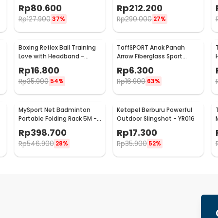
20mm - M-01
Rp
80.600
Rp
212.200
Rp
127.900
Rp
290.000
37%
27%
Boxing Reflex Ball Training
TaffSPORT Anak Panah
Love with Headband -
Arrow Fiberglass Sport
HC408
Equipment Spine 800 1 PCS
Rp
16.800
Rp
6.300
- JH813
Rp
35.900
Rp
16.900
54%
63%
MySport Net Badminton
Ketapel Berburu Powerful
Portable Folding Rack 5M -
Outdoor Slingshot - YR016
T300
Rp
398.700
Rp
17.300
Rp
546.900
Rp
35.900
28%
52%