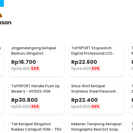
asan
m
Jingpindangong Ketapel
TaffSPORT Stopwatch
d
Berburu Slingshot
Digital Profesional LCD
Aluminium Alloy - OD-014
dengan Strap - ZSD-808
Rp
16.700
Rp
22.600
Rp
34.900
Rp
44.900
53%
50%
TaffSPORT Handle Push Up
Sirius Wolf Ketapel
Model S - HY1303-006
Stainless Steel Paracord
Desain Serigala - HW-
Rp
30.800
Rp
22.400
GJ049
Rp
56.900
Rp
43.900
46%
49%
Tali Ketapel Slingshot
Kekeran Teropong Senapan
Rubber Catapult 50M - T50
Holographic Red Dot Scope