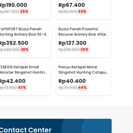
Mount 200 Lumens - JGSD
Anti Fog UV Protection -
Rp
190.000
Rp
67.400
E0735
Rp
287.900
Rp
110.900
35%
40%
TaffSPORT Busur Panah
Busur Panah Powerful
Hunting Archery Bow 30-45
Recurve Archery Bow 40Lbs
LB - SA
- 36215
Rp
352.500
Rp
137.300
Rp
482.900
Rp
209.900
28%
35%
TEAEGG Ketapel Small
Piaoyu Ketapel Metal
Monster Slingshot Hunting
Slingshot Hunting Catapult
Catapult - JH8171
- 1123
Rp
42.400
Rp
40.400
Rp
73.900
Rp
70.900
43%
44%
Contact Center