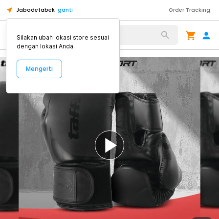
Jabodetabek
ganti
Order Tracking
Alat Kopi
Silakan ubah lokasi store sesuai
dengan lokasi Anda.
Mengerti