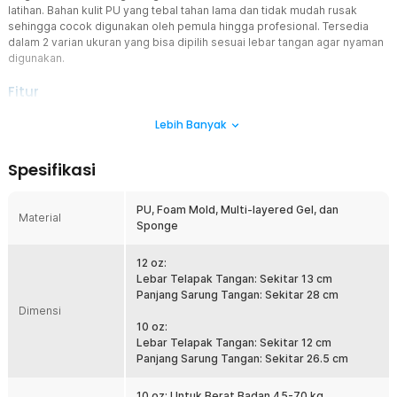
latihan. Bahan kulit PU yang tebal tahan lama dan tidak mudah rusak
sehingga cocok digunakan oleh pemula hingga profesional. Tersedia
dalam 2 varian ukuran yang bisa dipilih sesuai lebar tangan agar nyaman
digunakan.
Fitur
Tangguh dan Premium
Lebih Banyak
Bahan kulit PU yang tebal membuat sarung tangan tinju ini tidak
mudah rusak dan bisa digunakan untuk jangka panjang. Kini Anda
Spesifikasi
tak perlu repot sering mengganti produk.
Latihan Bebas Gerah
PU, Foam Mold, Multi-layered Gel, dan
Bagian pergelangan sarung tangan tinju ini terbuat dari bahan mesh
Material
Sponge
yang berfungsi sebagai lubang ventilasi untuk menjaga sirkulasi
udara. Tangan pun bebas gerah meski latihan dalam jangka panjang.
12 oz:
Perlindungan Maksimal
Lebar Telapak Tangan: Sekitar 13 cm
Menggunakan lapisan foam mold, gel, dan spons sebagai peredam,
Panjang Sarung Tangan: Sekitar 28 cm
kini Anda bisa berlatih aneka gerakan tinju dengan aman tanpa
Dimensi
khawatir cedera atau luka. Cocok digunakan oleh pemula hingga
10 oz:
profesional.
Lebar Telapak Tangan: Sekitar 12 cm
Panjang Sarung Tangan: Sekitar 26.5 cm
1 Sarung Tangan untuk Semua
Tersedia dalam 2 varian ukuran, yakni 10 oz dan 12 oz, Anda dapat
memilih sarung tangan tinju yang paling sesuai untuk tangan Anda.
10 oz: Untuk Berat Badan 45-70 kg