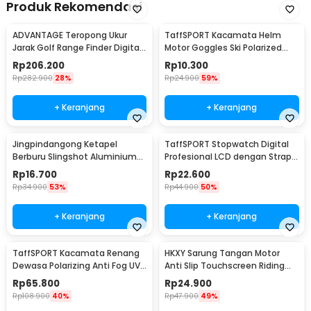
Produk Rekomendasi
ADVANTAGE Teropong Ukur
TaffSPORT Kacamata Helm
Jarak Golf Range Finder Digital
Motor Goggles Ski Polarized
7x18 - AD-964
UV400 Windproof - X400
Rp
206.200
Rp
10.300
Rp
282.900
28%
Rp
24.900
59%
+ Keranjang
+ Keranjang
Jingpindangong Ketapel
TaffSPORT Stopwatch Digital
Berburu Slingshot Aluminium
Profesional LCD dengan Strap -
Alloy - OD-014
ZSD-808
Rp
16.700
Rp
22.600
Rp
34.900
53%
Rp
44.900
50%
+ Keranjang
+ Keranjang
TaffSPORT Kacamata Renang
HKXY Sarung Tangan Motor
Dewasa Polarizing Anti Fog UV
Anti Slip Touchscreen Riding
Protection - GOG-3610
Glove 1 Pair M
Rp
65.800
Rp
24.900
Rp
108.900
40%
Rp
47.900
49%