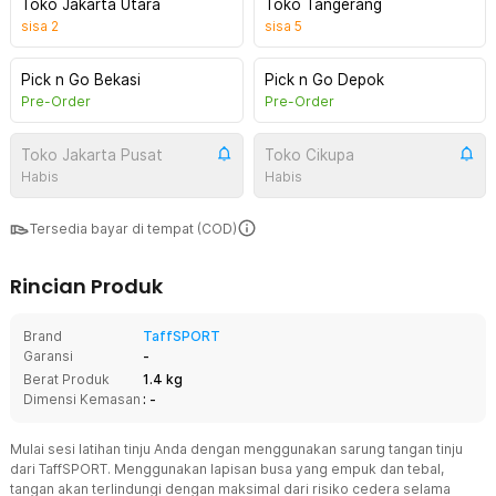
Toko Jakarta Utara
Toko Tangerang
sisa
2
sisa
5
Pick n Go Bekasi
Pick n Go Depok
Pre-Order
Pre-Order
Toko Jakarta Pusat
Toko Cikupa
Habis
Habis
Tersedia bayar di tempat (COD)
Rincian Produk
Brand
TaffSPORT
Garansi
-
Berat Produk
1.4 kg
Dimensi Kemasan
: -
Mulai sesi latihan tinju Anda dengan menggunakan sarung tangan tinju
dari TaffSPORT. Menggunakan lapisan busa yang empuk dan tebal,
tangan akan terlindungi dengan maksimal dari risiko cedera selama