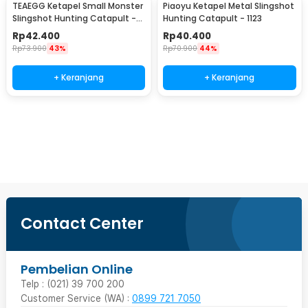
TEAEGG Ketapel Small Monster
Piaoyu Ketapel Metal Slingshot
Slingshot Hunting Catapult -
Hunting Catapult - 1123
JH8171
Rp
42.400
Rp
40.400
Rp
73.900
43%
Rp
70.900
44%
+ Keranjang
+ Keranjang
Beli Sekarang
Contact Center
Pembelian Online
Telp : (021) 39 700 200
Customer Service (WA) :
0899 721 7050