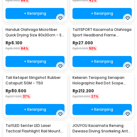
Rp
16.900
64%
Rp
80.900
42%
+ Keranjang
+ Keranjang
Handuk Olahraga Microfiber
TaffSPORT Kacamata Olahraga
Quick Drying Size 80x30cm - S-
Sport Headband Frame
50
Glasses - 9833
Rp
6.100
Rp
27.000
Rp
16.900
64%
Rp
53.900
50%
+ Keranjang
+ Keranjang
Tali Ketapel Slingshot Rubber
Kekeran Teropong Senapan
Catapult 50M - T50
Holographic Red Dot Scope
20mm - M-01
Rp
80.600
Rp
212.200
Rp
127.900
37%
Rp
290.000
27%
+ Keranjang
+ Keranjang
TaffLED Senter LED Laser
JOUYOU Kacamata Renang
Tactical Flashlight Rail Mount
Dewasa Diving Snorkeling Anti
200 Lumens - JGSD
Fog UV Protection - E0735