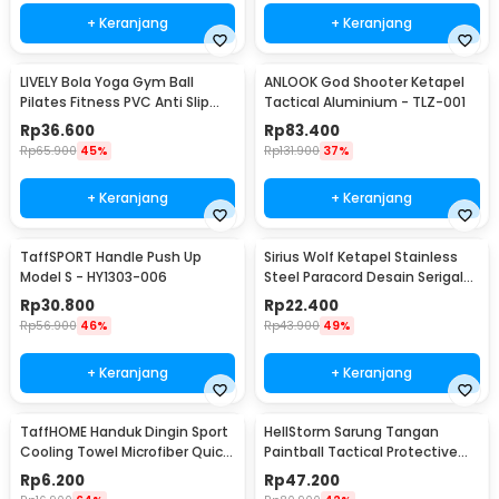
+ Keranjang
+ Keranjang
LIVELY Bola Yoga Gym Ball
ANLOOK God Shooter Ketapel
Pilates Fitness PVC Anti Slip
Tactical Aluminium - TLZ-001
55cm
Rp
36.600
Rp
83.400
Rp
65.900
45%
Rp
131.900
37%
+ Keranjang
+ Keranjang
TaffSPORT Handle Push Up
Sirius Wolf Ketapel Stainless
Model S - HY1303-006
Steel Paracord Desain Serigala
- HW-GJ049
Rp
30.800
Rp
22.400
Rp
56.900
46%
Rp
43.900
49%
+ Keranjang
+ Keranjang
TaffHOME Handuk Dingin Sport
HellStorm Sarung Tangan
Cooling Towel Microfiber Quick
Paintball Tactical Protective
Dry - SH-C00290
Gloves Nylon L - HS210
Rp
6.200
Rp
47.200