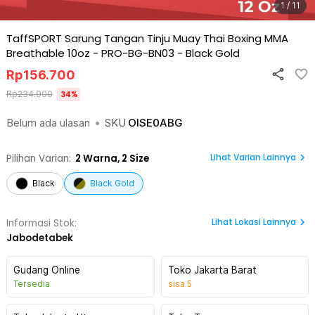
1 / 11
TaffSPORT Sarung Tangan Tinju Muay Thai Boxing MMA
Breathable 10oz - PRO-BG-BN03
-
Black Gold
Rp
156.700
Rp
234.900
34
%
Belum ada ulasan
•
SKU
OISE0ABG
Lihat Varian Lainnya
Pilihan Varian:
2
Warna,
2 Size
Black
Black Gold
Lihat
Lokasi Lainnya
Informasi Stok:
Jabodetabek
Gudang Online
Toko Jakarta Barat
Tersedia
sisa
5