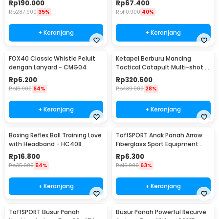
Rp
190.000
Rp
67.400
Rp
287.900
35%
Rp
110.900
40%
+ Keranjang
+ Keranjang
FOX40 Classic Whistle Peluit
Ketapel Berburu Mancing
dengan Lanyard - CMG04
Tactical Catapult Multi-shot -
KMSS
Rp
6.200
Rp
320.600
Rp
16.900
64%
Rp
439.900
28%
+ Keranjang
+ Keranjang
Boxing Reflex Ball Training Love
TaffSPORT Anak Panah Arrow
with Headband - HC408
Fiberglass Sport Equipment
Spine 800 1 PCS - JH813
Rp
16.800
Rp
6.300
Rp
35.900
54%
Rp
16.900
63%
+ Keranjang
+ Keranjang
TaffSPORT Busur Panah
Busur Panah Powerful Recurve