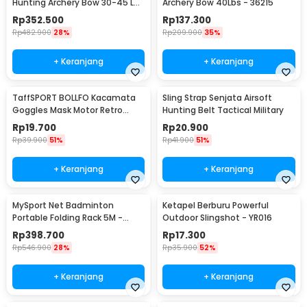
Hunting Archery Bow 30-45 LB
Archery Bow 40Lbs - 36215
- SA
Rp
352.500
Rp
137.300
Rp
482.900
28%
Rp
209.900
35%
+ Keranjang
+ Keranjang
TaffSPORT BOLLFO Kacamata
Sling Strap Senjata Airsoft
Goggles Mask Motor Retro
Hunting Belt Tactical Military
Windproof - MT-04
Rp
19.700
Rp
20.900
Rp
39.900
51%
Rp
41.900
51%
+ Keranjang
+ Keranjang
MySport Net Badminton
Ketapel Berburu Powerful
Portable Folding Rack 5M -
Outdoor Slingshot - YR016
T300
Rp
398.700
Rp
17.300
Rp
546.900
28%
Rp
35.900
52%
+ Keranjang
+ Keranjang