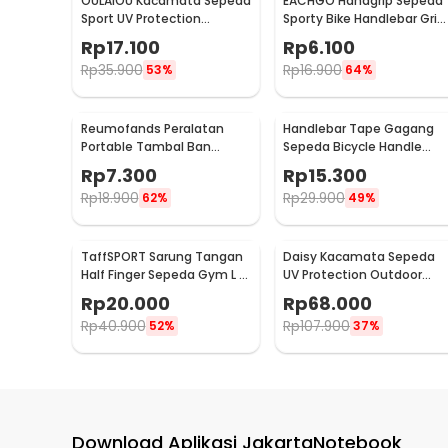
OULAIOU Kacamata Sepeda
EACHGO Handgrip Sepeda
Sport UV Protection
Sporty Bike Handlebar Grip
Outdoor Cycling
Silicone 1 Pair - STD
Rp
17.100
Rp
6.100
Sunglasses - AJ1
Rp
35.900
Rp
16.900
53%
64%
Reumofands Peralatan
Handlebar Tape Gagang
Portable Tambal Ban
Sepeda Bicycle Handle
Sepeda - RM21388
Wrap 2M 30mm 2 PCS -
Rp
7.300
Rp
15.300
GH-081H
Rp
18.900
Rp
29.900
62%
49%
TaffSPORT Sarung Tangan
Daisy Kacamata Sepeda
Half Finger Sepeda Gym L -
UV Protection Outdoor
TSTS
Cycling Sunglasses - X7
Rp
20.000
Rp
68.000
Rp
40.900
Rp
107.900
52%
37%
Download Aplikasi JakartaNotebook