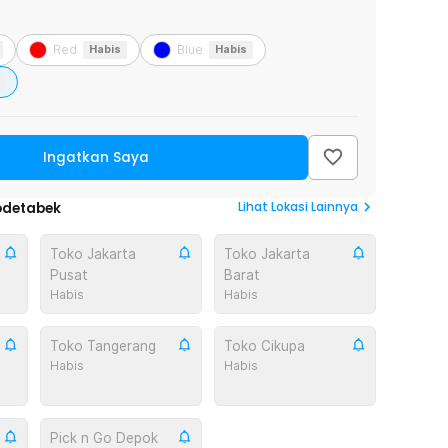
Red
Blue
Habis
Habis
Ingatkan Saya
Lihat
Lokasi Lainnya
odetabek
Toko Jakarta
Toko Jakarta
Pusat
Barat
Habis
Habis
Toko Tangerang
Toko Cikupa
Habis
Habis
Pick n Go Depok