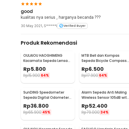
good
kualitas nya serius , harganya becanda ???
30 May 2021
,
S*****l
Verified Buyer
Produk Rekomendasi
OULAIOU HAOGHIMENG
MTB Bell dan Kompas
Kacamata Sepeda Lensa
Sepeda Bicycle Compass
Mercury Cycling Outdoor
with Trumpet Bell
Rp
5.800
Rp
6.500
Sport - 3015
Aluminium - R2194
Rp
15.900
Rp
17.900
64%
64%
SunDING Speedometer
Alarm Sepeda Anti Maling
Sepeda Digital Odometer
Wireless Sensor 105dB wit
15 Function LCD Display -
Remote Control - TE-168
Rp
36.800
Rp
52.400
SD-548B
Rp
65.900
Rp
79.000
45%
34%