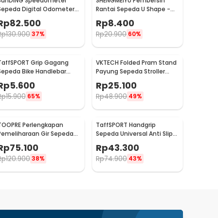
SunDING Speedometer
SHENGMEIYU Pembersih
Sepeda Digital Odometer
Rantai Sepeda U Shape -
Backlight LCD Waterproof -
ZSW0052
Rp
82.500
Rp
8.400
SD-563A
Rp
130.900
Rp
20.900
37%
60%
TaffSPORT Grip Gagang
VKTECH Folded Pram Stand
Sepeda Bike Handlebar
Payung Sepeda Stroller
Spons Grip 1 Pair - GH-081H
Kereta Bayi - LS4G
Rp
5.600
Rp
25.100
Rp
15.900
Rp
48.900
65%
49%
TOOPRE Perlengkapan
TaffSPORT Handgrip
Pemeliharaan Gir Sepeda
Sepeda Universal Anti Slip
Hydraulic Brake Bleed Kit -
Handlebar Grip - BT1001
Rp
75.100
Rp
43.300
2021
Rp
120.900
Rp
74.900
38%
43%