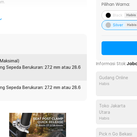
mm.
Pilihan Warna:
Black
Habis
k mengatur posisi tinggi rendahnya, guna
Silver
Habis
n itu, alat ini didesain dengan
engunci secara cepat tanpa alat atau
da dengan menggunakan seat post clamp dari
(Maksimal)
Informasi Stok:
Jab
ng Sepeda Berukuran: 27.2 mm atau 28.6
Gudang Online
gan kualitas terbaik. Dijamin sangat kuat
Habis
ng Sepeda Berukuran: 27.2 mm atau 28.6
 lama.
harus diperhatikan, terutama dari tinggi
Toko Jakarta
liki bagi Anda yang gemar bersepeda jarak
Utara
 sakit setelah bersepeda berjam-jam.
Habis
inggi rendahnya jok, karena didesain
Pick n Go Bekasi