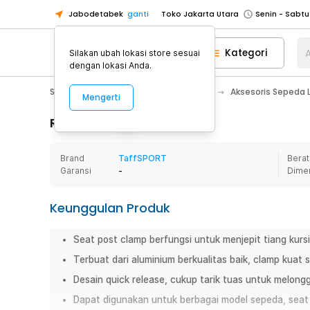
Jabodetabek
ganti
Toko Jakarta Utara
Toko Tangerang
Kategori
A
Silakan ubah lokasi store sesuai
Toko Cikupa
dengan lokasi Anda.
Pick n Go Jakarta Barat
Senin - J
Sport & Outdoor
Olahraga Sepeda
Aksesoris Sepeda 
Mengerti
Pick n Go Bekasi
Senin - Jumat (08
Pick n Go Depok
Senin - Jumat (08
Rincian Produk
Toko Jakarta Pusat
Senin - Sabtu
Brand
TaffSPORT
Berat
Toko Jakarta Barat
Senin - Sabtu
Garansi
-
Dime
Toko Jakarta Utara
Toko Tangerang
Keunggulan Produk
Toko Cikupa
Seat post clamp berfungsi untuk menjepit tiang kurs
Pick n Go Jakarta Barat
Senin - J
Terbuat dari aluminium berkualitas baik, clamp kuat 
Pick n Go Bekasi
Senin - Jumat (08
Desain quick release, cukup tarik tuas untuk melongg
Pick n Go Depok
Senin - Jumat (08
Dapat digunakan untuk berbagai model sepeda, seat