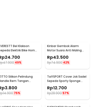
EVERESTT Bel Klakson
Kinbar Gembok Alarm
Sepeda Elektrik Bike Horn
Motor Suara Anti Maling
Extra Loud 95dB - SB-205
Lock Sirene 10mm - GA14
Rp
24.700
Rp
43.500
Rp
47.900
Rp
74.900
49%
42%
ZITTO Silikon Pelindung
TaffSPORT Cover Jok Sadel
Handle Rem Tangan
Sepeda Sporty Sponge
Sepeda 2 PCS - M187
Bicycle Seat Universal -
Rp
3.800
Rp
12.700
HM847
Rp
14.900
Rp
28.900
75%
57%