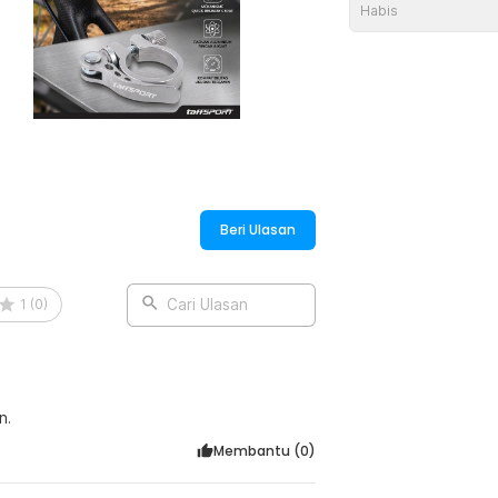
Habis
rlu menggunakan kunci. Cukup tarik tuas
u tutup tuas untuk menguncinya.
del sepeda. Diameter seat post clamp ini
 mm atau 28.6 mm.
:
Beri Ulasan
se 31.8mm for 27.2/28.6mm - S2
1
(
0
)
Cari Ulasan
n.
Membantu (
0
)