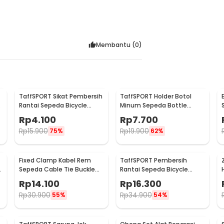
Membantu (
0
)
TaffSPORT Sikat Pembersih
TaffSPORT Holder Botol
Rantai Sepeda Bicycle
Minum Sepeda Bottle
Chain Cleaning Brush -
Cage MTB Adjustable -
Rp
4.100
Rp
7.700
YQ012
TMD05B
Rp
15.900
Rp
19.900
75%
62%
Fixed Clamp Kabel Rem
TaffSPORT Pembersih
h
Sepeda Cable Tie Buckle
Rantai Sepeda Bicycle
Organizer 5 PCS
Chain Cleaner Scrubber -
Rp
14.100
Rp
16.300
YHW10-258
Rp
30.900
Rp
34.900
55%
54%