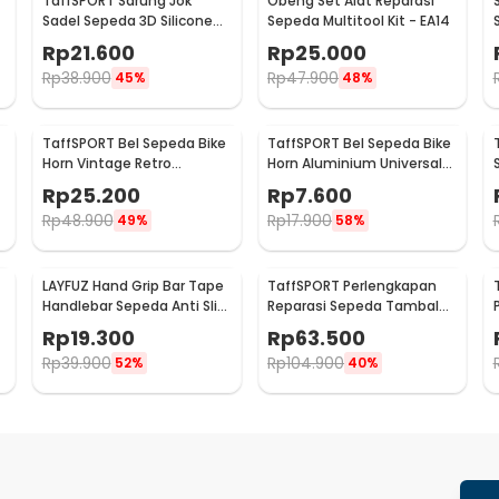
TaffSPORT Sarung Jok
Obeng Set Alat Reparasi
Sadel Sepeda 3D Silicone
Sepeda Multitool Kit - EA14
Gel - TP-ZT01
Rp
21.600
Rp
25.000
Rp
38.900
Rp
47.900
45%
48%
TaffSPORT Bel Sepeda Bike
TaffSPORT Bel Sepeda Bike
Horn Vintage Retro
Horn Aluminium Universal
Aluminium Alloy 85dB - CL-
Fit 85dB - CL-6
Rp
25.200
Rp
7.600
05
Rp
48.900
Rp
17.900
49%
58%
LAYFUZ Hand Grip Bar Tape
TaffSPORT Perlengkapan
Handlebar Sepeda Anti Slip
Reparasi Sepeda Tambal
2 Roll - 70616
Ban 16 in 1 - PP06S
Rp
19.300
Rp
63.500
Rp
39.900
Rp
104.900
52%
40%