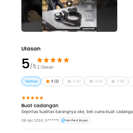
quick release. Membuat sistem buka tutupnya tanpa pe
untuk melonggarkan dan atur ketinggiannya, setelah it
Ukuran yang Sesuai
Seat post clamp ini dapat digunakan untuk berbagai mo
31.8 mm yang dapat digunakan untuk tiang sepeda 27.2
Kelengkapan Produk
Ulasan
Rincian yang Anda dapatkan untuk pembelian produk ini
5
1 x TaffSPORT Seat Post Clamp Sepeda Quick Relea
/5
2
Ulasan
Semua
5
(
2
)
4
(
0
)
3
(
0
)
2
(
0
)
Buat cadangan
Sepintas kualitas barangnya oke, beli cuma buat cadanga
08 Apr 2024
,
G*****l
Verified Buyer