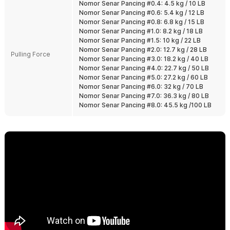
Nomor Senar Pancing #0.4: 4.5 kg / 10 LB
Tahan Abrasi dan Air Asin
Nomor Senar Pancing #0.6: 5.4 kg / 12 LB
Dirancang untuk menghadapi air tawar maupun air asin. Tetap
Nomor Senar Pancing #0.8: 6.8 kg / 15 LB
tangguh digunakan pada spot dengan batu, kayu, atau karang.
Nomor Senar Pancing #1.0: 8.2 kg / 18 LB
Cocok untuk pemancing harian maupun trip laut.
Nomor Senar Pancing #1.5: 10 kg / 22 LB
Nomor Senar Pancing #2.0: 12.7 kg / 28 LB
Banyak Pilihan Ukuran PE
Pulling Force
Nomor Senar Pancing #3.0: 18.2 kg / 40 LB
Tersedia dari ukuran thick line kecil hingga besar sesuai target ikan.
Nomor Senar Pancing #4.0: 22.7 kg / 50 LB
Bisa dipilih untuk ikan kecil, predator air tawar, hingga ikan laut
Nomor Senar Pancing #5.0: 27.2 kg / 60 LB
besar. Tinggal sesuaikan dengan reel dan teknik memancing Anda.
Nomor Senar Pancing #6.0: 32 kg / 70 LB
Nomor Senar Pancing #7.0: 36.3 kg / 80 LB
Kelengkapan Produk
Nomor Senar Pancing #8.0: 45.5 kg /100 LB
Rincian yang Anda dapatkan untuk pembelian produk ini:
1 x TaffSPORT Senar Pancing PE 4 Braided Strand Fishing Line
300M - BLTP