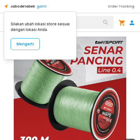
Jabodetabek
ganti
Order Tracking
Alat Kopi
Silakan ubah lokasi store sesuai
dengan lokasi Anda.
Mengerti