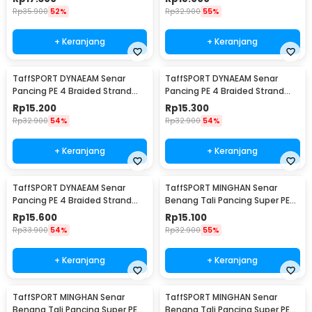
Rp
35.900
52%
Rp
32.900
55%
+ Keranjang
+ Keranjang
TaffSPORT DYNAEAM Senar
TaffSPORT DYNAEAM Senar
Pancing PE 4 Braided Strand
Pancing PE 4 Braided Strand
Fishing Line 100M 0.4 - FM10
Fishing Line 100M 0.8 - FM10
Rp
15.200
Rp
15.300
Rp
32.900
54%
Rp
32.900
54%
+ Keranjang
+ Keranjang
TaffSPORT DYNAEAM Senar
TaffSPORT MINGHAN Senar
Pancing PE 4 Braided Strand
Benang Tali Pancing Super PE
Fishing Line 100M 1.0 - FM10
Braided Line 100M 0.4 - X4
Rp
15.600
Rp
15.100
Rp
33.900
54%
Rp
32.900
55%
+ Keranjang
+ Keranjang
TaffSPORT MINGHAN Senar
TaffSPORT MINGHAN Senar
Benang Tali Pancing Super PE
Benang Tali Pancing Super PE