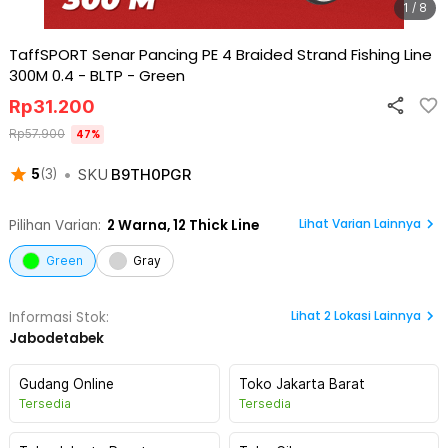
1 / 8
TaffSPORT Senar Pancing PE 4 Braided Strand Fishing Line
300M 0.4 - BLTP
-
Green
Rp
31.200
Rp
57.900
47
%
•
SKU
B9TH0PGR
5
(
3
)
Lihat Varian Lainnya
Pilihan Varian:
2
Warna,
12 Thick Line
Green
Gray
Lihat
2
Lokasi Lainnya
Informasi Stok:
Jabodetabek
Gudang Online
Toko Jakarta Barat
Tersedia
Tersedia