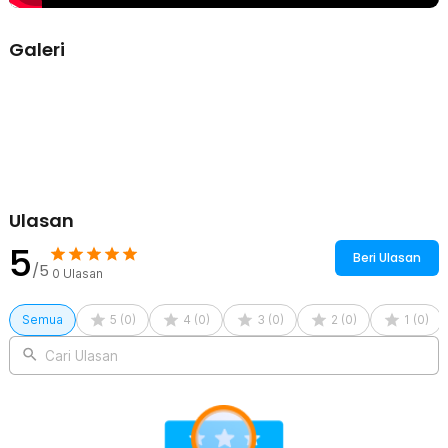
Galeri
Ulasan
5
Beri Ulasan
/5
0
Ulasan
Semua
5
(
0
)
4
(
0
)
3
(
0
)
2
(
0
)
1
(
0
)
Cari Ulasan