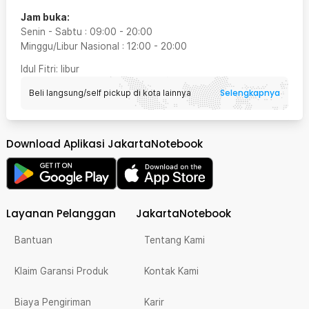
Jam buka:
Senin - Sabtu
:
09:00
-
20:00
Minggu/Libur Nasional
:
12:00
-
20:00
Idul Fitri
: libur
Selengkapnya
Beli langsung/self pickup di kota lainnya
Download Aplikasi JakartaNotebook
Layanan Pelanggan
JakartaNotebook
Bantuan
Tentang Kami
Klaim Garansi Produk
Kontak Kami
Biaya Pengiriman
Karir