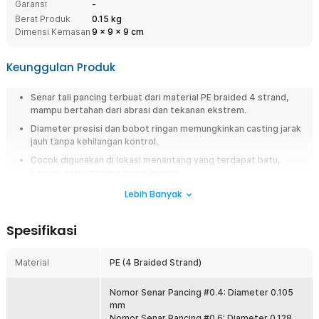
Garansi
-
Berat Produk
0.15 kg
Dimensi Kemasan
9
x
9
x
9
cm
Keunggulan Produk
Senar tali pancing terbuat dari material PE braided 4 strand,
mampu bertahan dari abrasi dan tekanan ekstrem.
Diameter presisi dan bobot ringan memungkinkan casting jarak
jauh tanpa kehilangan kontrol.
Cocok digunakan di lokasi menantang yang terdapat batu,
karang, atau struktur tajam lainnya.
Senar lentur namun kuat, cocok metode mancing casting,
Lebih Banyak
spinning, trolling, jigging, hingga bottom fishing.
Dapat digunakan di air asin yang korosif atau air tawar yang
Spesifikasi
berarus deras.
Material
PE (4 Braided Strand)
Overview
Jangan sampai momen strike lepas hanya karena senar mudah putus.
Nomor Senar Pancing #0.4: Diameter 0.105
Gunakan senar pancing PE braided 300M dari TaffSPORT yang dirancang
mm
kuat, halus, dan tahan abrasi untuk berbagai kondisi memancing. Cocok
Nomor Senar Pancing #0.6: Diameter 0.128