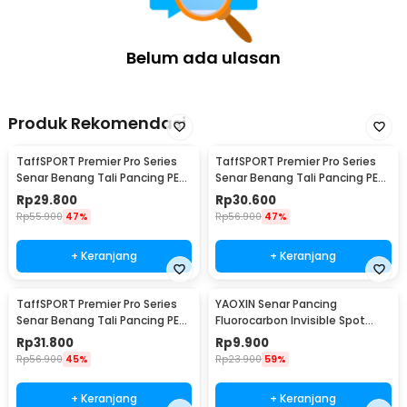
Belum ada ulasan
Produk Rekomendasi
TaffSPORT Premier Pro Series
TaffSPORT Premier Pro Series
Senar Benang Tali Pancing PE
Senar Benang Tali Pancing PE
Braided 300M 0.33mm
Braided 300M 0.23mm
Rp
29.800
Rp
30.600
Rp
55.900
47%
Rp
56.900
47%
+ Keranjang
+ Keranjang
TaffSPORT Premier Pro Series
YAOXIN Senar Pancing
Senar Benang Tali Pancing PE
Fluorocarbon Invisible Spot
Braided 300M 0.14mm
Fishing Line 100M 4.0 - OY0068
Rp
31.800
Rp
9.900
Rp
56.900
45%
Rp
23.900
59%
+ Keranjang
+ Keranjang