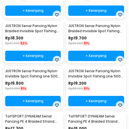
+ Keranjang
+ Keranjang
JUSTRON Senar Pancing Nylon
JUSTRON Senar Pancing Nylon
Braided Invisible Spot Fishing
Braided Invisible Spot Fishing
Line 500M 1.2 - DPLS
Line 500M 1.0 - DPLS
Rp
18.300
Rp
19.700
Rp
37.900
52%
Rp
39.900
51%
+ Keranjang
+ Keranjang
JUSTRON Senar Pancing Nylon
JUSTRON Senar Pancing Nylon
Invisible Spot Fishing Line 500M
Invisible Spot Fishing Line 500M
4.0 - MR-500M
6.0 - MR-500M
Rp
19.800
Rp
19.200
Rp
39.900
51%
Rp
38.900
51%
+ Keranjang
+ Keranjang
TaffSPORT DYNAEAM Senar
TaffSPORT DYNAEAM Senar
Pancing PE 4 Braided Strand
Pancing PE 4 Braided Strand
Fishing Line 100M 0.2 - FM10
Fishing Line 100M 0.6 - FM10
Rp
17.300
Rp
15.000