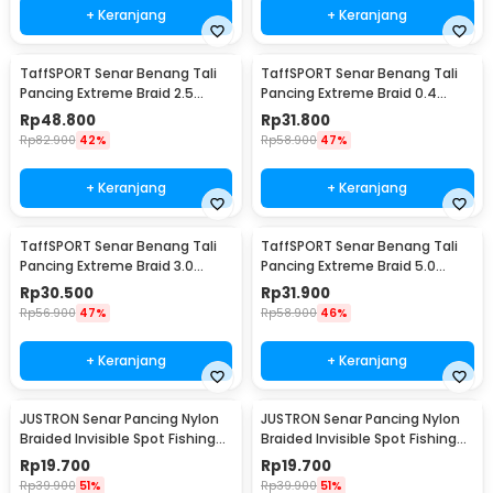
+ Keranjang
+ Keranjang
TaffSPORT Senar Benang Tali
TaffSPORT Senar Benang Tali
Pancing Extreme Braid 2.5
Pancing Extreme Braid 0.4
500M - FM-PEL
300M - FM-PEL
Rp
48.800
Rp
31.800
Rp
82.900
42%
Rp
58.900
47%
+ Keranjang
+ Keranjang
TaffSPORT Senar Benang Tali
TaffSPORT Senar Benang Tali
Pancing Extreme Braid 3.0
Pancing Extreme Braid 5.0
300M - FM-PEL
300M - FM-PEL
Rp
30.500
Rp
31.900
Rp
56.900
47%
Rp
58.900
46%
+ Keranjang
+ Keranjang
JUSTRON Senar Pancing Nylon
JUSTRON Senar Pancing Nylon
Braided Invisible Spot Fishing
Braided Invisible Spot Fishing
Line 500M 0.6 - DPLS
Line 500M 0.4 - DPLS
Rp
19.700
Rp
19.700
Rp
39.900
51%
Rp
39.900
51%