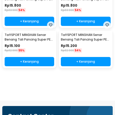
Braided Line 100M 0.8 - X4
Braided Line 100M 1.0 - X4
Rp
15.800
Rp
15.800
Rp
33.900
54%
Rp
33.900
54%
+ Keranjang
+ Keranjang
TaffSPORT MINGHAN Senar
TaffSPORT MINGHAN Senar
Benang Tali Pancing Super PE
Benang Tali Pancing Super PE
Braided Line 100M 2.0 - X4
Braided Line 100M 3.0 - X4
Rp
15.100
Rp
15.200
Rp
32.900
55%
Rp
32.900
54%
+ Keranjang
+ Keranjang
Beli Sekarang