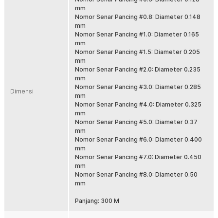
digunakan di laut, sungai, dan kolam dengan performa stabil saat casting
mm
maupun fight ikan besar. Solusi tepat untuk pemancing pemula hingga
Nomor Senar Pancing #0.8: Diameter 0.148
profesional.
mm
Nomor Senar Pancing #1.0: Diameter 0.165
Fitur
mm
Nomor Senar Pancing #1.5: Diameter 0.205
Material PE Braided 4 Strand Kuat
mm
Menggunakan bahan PE braided 4 anyaman yang terkenal kuat dan
Nomor Senar Pancing #2.0: Diameter 0.235
tahan lama. Struktur serat rapat membantu menahan tarikan besar
mm
saat strike. Cocok untuk area berbatu, karang, dan spot ekstrem.
Nomor Senar Pancing #3.0: Diameter 0.285
Dimensi
Panjang 300 M Lebih Fleksibel
mm
Nomor Senar Pancing #4.0: Diameter 0.325
Dengan panjang 300 M, senar cukup untuk pengisian spool reel
mm
ukuran kecil hingga menengah. Bisa digunakan untuk beberapa
Nomor Senar Pancing #5.0: Diameter 0.37
setup sekaligus. Lebih hemat dibanding membeli spool kecil
mm
berulang kali.
Nomor Senar Pancing #6.0: Diameter 0.400
Diameter Presisi dan Casting Jauh
mm
Diameter senar dibuat presisi agar lebih licin saat keluar dari spool.
Nomor Senar Pancing #7.0: Diameter 0.450
Membantu lemparan lebih jauh dan akurat saat casting. Sangat
mm
cocok untuk teknik mancing aktif.
Nomor Senar Pancing #8.0: Diameter 0.50
mm
Sensitif Saat Strike
Karakter braided line memiliki stretch rendah sehingga lebih
Panjang: 300 M
sensitif terhadap getaran kecil. Gigitan ikan lebih cepat terasa di
tangan. Hookset jadi lebih responsif dan maksimal.