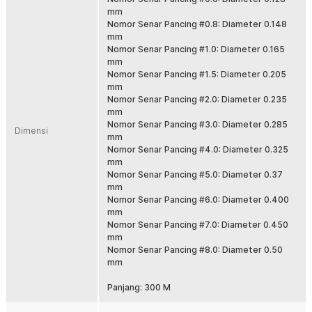
digunakan di laut, sungai, dan kolam dengan performa stabil saat casting
mm
maupun fight ikan besar. Solusi tepat untuk pemancing pemula hingga
Nomor Senar Pancing #0.8: Diameter 0.148
profesional.
mm
Nomor Senar Pancing #1.0: Diameter 0.165
Fitur
mm
Nomor Senar Pancing #1.5: Diameter 0.205
Material PE Braided 4 Strand Kuat
mm
Menggunakan bahan PE braided 4 anyaman yang terkenal kuat dan
Nomor Senar Pancing #2.0: Diameter 0.235
tahan lama. Struktur serat rapat membantu menahan tarikan besar
mm
saat strike. Cocok untuk area berbatu, karang, dan spot ekstrem.
Nomor Senar Pancing #3.0: Diameter 0.285
Dimensi
Panjang 300 M Lebih Fleksibel
mm
Nomor Senar Pancing #4.0: Diameter 0.325
Dengan panjang 300 M, senar cukup untuk pengisian spool reel
mm
ukuran kecil hingga menengah. Bisa digunakan untuk beberapa
Nomor Senar Pancing #5.0: Diameter 0.37
setup sekaligus. Lebih hemat dibanding membeli spool kecil
mm
berulang kali.
Nomor Senar Pancing #6.0: Diameter 0.400
Diameter Presisi dan Casting Jauh
mm
Diameter senar dibuat presisi agar lebih licin saat keluar dari spool.
Nomor Senar Pancing #7.0: Diameter 0.450
Membantu lemparan lebih jauh dan akurat saat casting. Sangat
mm
cocok untuk teknik mancing aktif.
Nomor Senar Pancing #8.0: Diameter 0.50
mm
Sensitif Saat Strike
Karakter braided line memiliki stretch rendah sehingga lebih
Panjang: 300 M
sensitif terhadap getaran kecil. Gigitan ikan lebih cepat terasa di
tangan. Hookset jadi lebih responsif dan maksimal.