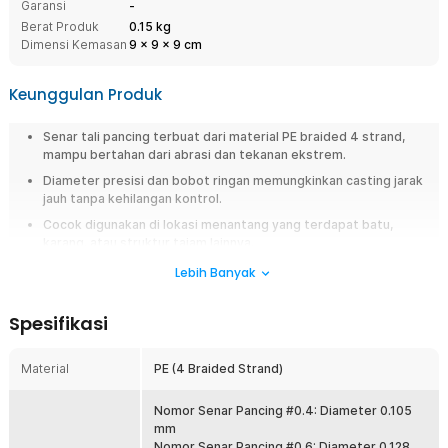
Garansi
-
Berat Produk
0.15 kg
Dimensi Kemasan
9
x
9
x
9
cm
Keunggulan Produk
Senar tali pancing terbuat dari material PE braided 4 strand,
mampu bertahan dari abrasi dan tekanan ekstrem.
Diameter presisi dan bobot ringan memungkinkan casting jarak
jauh tanpa kehilangan kontrol.
Cocok digunakan di lokasi menantang yang terdapat batu,
karang, atau struktur tajam lainnya.
Senar lentur namun kuat, cocok metode mancing casting,
Lebih Banyak
spinning, trolling, jigging, hingga bottom fishing.
Dapat digunakan di air asin yang korosif atau air tawar yang
Spesifikasi
berarus deras.
Material
PE (4 Braided Strand)
Overview
Jangan sampai momen strike lepas hanya karena senar mudah putus.
Nomor Senar Pancing #0.4: Diameter 0.105
Gunakan senar pancing PE braided 300M dari TaffSPORT yang dirancang
mm
kuat, halus, dan tahan abrasi untuk berbagai kondisi memancing. Cocok
Nomor Senar Pancing #0.6: Diameter 0.128