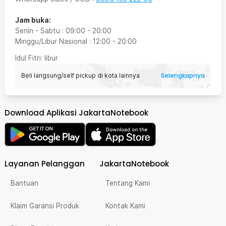
Jam buka:
Senin - Sabtu
:
09:00
-
20:00
Minggu/Libur Nasional
:
12:00
-
20:00
Idul Fitri
: libur
Selengkapnya
Beli langsung/self pickup di kota lainnya
Download Aplikasi JakartaNotebook
Layanan Pelanggan
JakartaNotebook
Bantuan
Tentang Kami
Klaim Garansi Produk
Kontak Kami