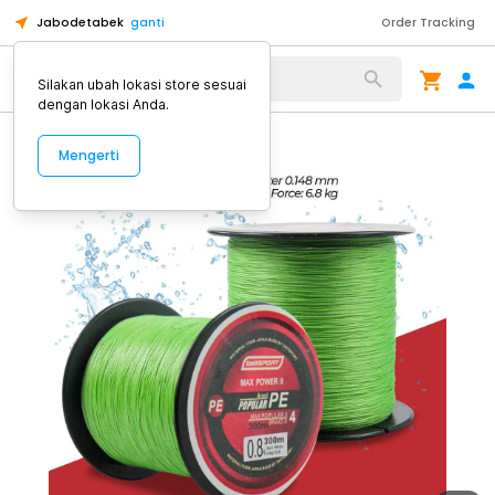
Jabodetabek
ganti
Order Tracking
Alat Kopi
Silakan ubah lokasi store sesuai
dengan lokasi Anda.
Mengerti