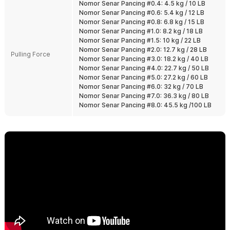
Nomor Senar Pancing #0.4: 4.5 kg / 10 LB
Tahan Abrasi dan Air Asin
Nomor Senar Pancing #0.6: 5.4 kg / 12 LB
Dirancang untuk menghadapi air tawar maupun air asin. Tetap
Nomor Senar Pancing #0.8: 6.8 kg / 15 LB
tangguh digunakan pada spot dengan batu, kayu, atau karang.
Nomor Senar Pancing #1.0: 8.2 kg / 18 LB
Cocok untuk pemancing harian maupun trip laut.
Nomor Senar Pancing #1.5: 10 kg / 22 LB
Nomor Senar Pancing #2.0: 12.7 kg / 28 LB
Banyak Pilihan Ukuran PE
Pulling Force
Nomor Senar Pancing #3.0: 18.2 kg / 40 LB
Tersedia dari ukuran thick line kecil hingga besar sesuai target ikan.
Nomor Senar Pancing #4.0: 22.7 kg / 50 LB
Bisa dipilih untuk ikan kecil, predator air tawar, hingga ikan laut
Nomor Senar Pancing #5.0: 27.2 kg / 60 LB
besar. Tinggal sesuaikan dengan reel dan teknik memancing Anda.
Nomor Senar Pancing #6.0: 32 kg / 70 LB
Nomor Senar Pancing #7.0: 36.3 kg / 80 LB
Kelengkapan Produk
Nomor Senar Pancing #8.0: 45.5 kg /100 LB
Rincian yang Anda dapatkan untuk pembelian produk ini:
1 x TaffSPORT Senar Pancing PE 4 Braided Strand Fishing Line
300M - BLTP