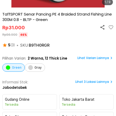
1 / 9
TaffSPORT Senar Pancing PE 4 Braided Strand Fishing Line
300M 0.8 - BLTP
-
Green
Rp
31.000
Rp
56.900
46
%
•
SKU
B9TH0RGR
5
(
3
)
Lihat Varian Lainnya
Pilihan Varian:
2
Warna,
12 Thick Line
Green
Gray
Lihat
3
Lokasi Lainnya
Informasi Stok:
Jabodetabek
Gudang Online
Toko Jakarta Barat
Tersedia
Tersedia