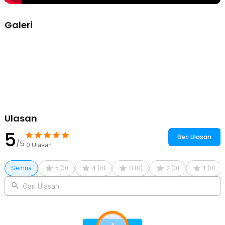
Galeri
Ulasan
5
Beri Ulasan
/5
0
Ulasan
Semua
5
(
0
)
4
(
0
)
3
(
0
)
2
(
0
)
1
(
0
)
Cari Ulasan