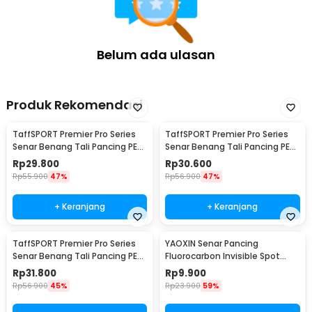
Belum ada ulasan
Produk Rekomendasi
TaffSPORT Premier Pro Series
TaffSPORT Premier Pro Series
Senar Benang Tali Pancing PE
Senar Benang Tali Pancing PE
Braided 300M 0.33mm
Braided 300M 0.23mm
Rp
29.800
Rp
30.600
Rp
55.900
47%
Rp
56.900
47%
+ Keranjang
+ Keranjang
TaffSPORT Premier Pro Series
YAOXIN Senar Pancing
Senar Benang Tali Pancing PE
Fluorocarbon Invisible Spot
Braided 300M 0.14mm
Fishing Line 100M 4.0 - OY0068
Rp
31.800
Rp
9.900
Rp
56.900
45%
Rp
23.900
59%