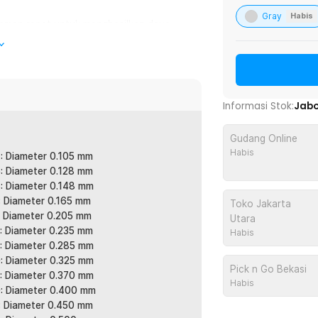
Gray
Habis
aman rapat untuk menghasilkan daya
embantu mengurangi risiko putus saat
ing harian maupun trip mancing berat.
tau gigitan ikan lebih cepat terasa di
Informasi Stok:
Jab
urat. Sangat membantu untuk teknik
Gudang Online
Habis
: Diameter 0.105 mm
sehingga hambatan udara dan air lebih
: Diameter 0.128 mm
presisi. Cocok untuk area spot ikan yang
: Diameter 0.148 mm
: Diameter 0.165 mm
Toko Jakarta
: Diameter 0.205 mm
Utara
dengan optimal atau membagi penggunaan
: Diameter 0.235 mm
Habis
ding membeli gulungan pendek berulang
: Diameter 0.285 mm
: Diameter 0.325 mm
Pick n Go Bekasi
: Diameter 0.370 mm
Habis
: Diameter 0.400 mm
an. Cocok untuk sungai, danau, tambak,
: Diameter 0.450 mm
tu senar pancing serbaguna untuk