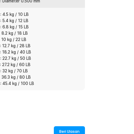
: Diameter 0.500 mm
 4.5 kg / 10 LB
get ikan. Bisa dipilih untuk ikan kecil,
 5.4 kg / 12 LB
suaikan dengan reel dan teknik memancing
 6.8 kg / 15 LB
 8.2 kg / 18 LB
 10 kg / 22 LB
 12.7 kg / 28 LB
 18.2 kg / 40 LB
:
 22.7 kg / 50 LB
ishing Line 300M - DM3
 27.2 kg / 60 LB
 32 kg / 70 LB
 36.3 kg / 80 LB
 45.4 kg / 100 LB
Beri Ulasan