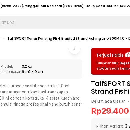
lat Kopi
umat (07:00 - 20:00), Sabtu - Minggu (08:00 - 20:00), Tutup pada Idul Fitri
Sele
TaffSPORT Senar Pancing PE 4 Braided Strand Fishing Line 300M 1.0 -
:00 - 20:00), Sabtu - Minggu/ Libur Nasional (08:00 - 17:00)
Selengkapnya
:00 - 20:00), Sabtu - Minggu/ Libur Nasional (08:00 - 17:00)
Selengkapnya
Terjual Habis
 (09:00-20:00), Minggu/Libur Nasional (12:00-20:00), Tutup pada Idul Fitri
Sele
Gunakan fitur
Ingat
 Produk
0.2 kg
 (09:00-20:00), Minggu/Libur Nasional (12:00-20:00), Tutup pada Idul Fitri
Sele
stok tersedia kemba
nsi Kemasan
9
x
9
x
9
cm
TaffSPORT S
tau kurang sensitif saat strike? Saat
Strand Fish
 sangat menentukan hasil tangkapan.
00 M dengan konstruksi 4 serat kuat yang
Belum ada ulasan
•
umat (07:00 - 20:00), Sabtu - Minggu (08:00 - 20:00), Tutup pada Idul Fitri
Sele
pemula hingga profesional yang butuh senar
Rp
29.400
:00 - 20:00), Sabtu - Minggu/ Libur Nasional (08:00 - 17:00)
Selengkapnya
:00 - 20:00), Sabtu - Minggu/ Libur Nasional (08:00 - 17:00)
Selengkapnya
Pilihan Varian:
3