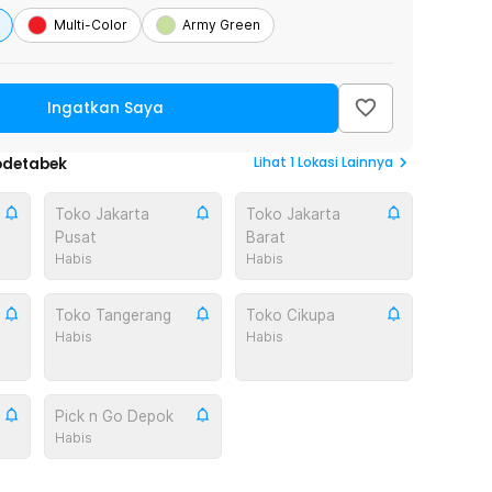
Multi-Color
Army Green
Ingatkan Saya
Lihat
1
Lokasi Lainnya
odetabek
Toko Jakarta
Toko Jakarta
Pusat
Barat
Habis
Habis
Toko Tangerang
Toko Cikupa
Habis
Habis
Pick n Go Depok
Habis