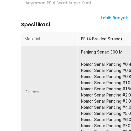
Anyaman PE 4 Serat Super Kuat
Menggunakan material PE braided 4 strand dengan any
tahan tinggi saat melawan ikan agresif. Struktur ini m
Lebih Banyak
tarikan mendadak. Cocok digunakan sebagai senar panc
Spesifikasi
Tarikan Sensitif, Strike Lebih Cepat
Karakter low stretch membuat getaran kecil dari umpan a
Material
PE (4 Braided Strand)
tangan. Anda bisa merespons strike lebih sigap dan ak
casting, jigging, maupun bottom fishing.
Panjang Senar: 300 M
Diameter Tipis, Lemparan Lebih Jauh
Nomor Senar Pancing #0.4
Meski kuat, senar tetap memiliki diameter relatif tipis 
Nomor Senar Pancing #0.6
rendah. Hasilnya lemparan menjadi lebih jauh dan lebih 
Nomor Senar Pancing #0.8
jauh dari bibir pantai atau tepi sungai.
Nomor Senar Pancing #1.0
Panjang 300 M Lebih Hemat
Nomor Senar Pancing #1.5
Dimensi
Dengan panjang 300 M, Anda bisa mengisi spool reel 
Nomor Senar Pancing #2.0
fishing line untuk beberapa reel. Lebih ekonomis diban
Nomor Senar Pancing #3.0
kali. Ideal untuk pemancing aktif.
Nomor Senar Pancing #4.0
Nomor Senar Pancing #5.0
Cocok untuk Air Tawar dan Air Laut
Nomor Senar Pancing #6.0
Material PE tahan digunakan di berbagai kondisi perair
Nomor Senar Pancing #7.0
hingga laut. Pilihan tepat untuk yang membutuhkan sa