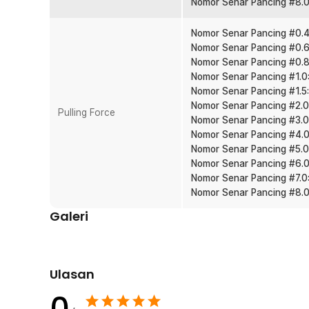
Nomor Senar Pancing #8.0
berbagai trip.
Banyak Pilihan Ukuran PE
Nomor Senar Pancing #0.4:
Tersedia dari ukuran 0.105 mm hingga 0.500 mm sesuai tar
Nomor Senar Pancing #0.6:
predator air tawar, hingga ikan laut besar. Tinggal se
Nomor Senar Pancing #0.8:
Anda.
Nomor Senar Pancing #1.0:
Nomor Senar Pancing #1.5:
Kelengkapan Produk
Nomor Senar Pancing #2.0:
Pulling Force
Nomor Senar Pancing #3.0:
Rincian yang Anda dapatkan untuk pembelian produk ini
Nomor Senar Pancing #4.0:
1 x TaffSPORT Senar Pancing PE 4 Braided Strand F
Nomor Senar Pancing #5.0:
Nomor Senar Pancing #6.0:
Nomor Senar Pancing #7.0:
Nomor Senar Pancing #8.0:
Galeri
Ulasan
0