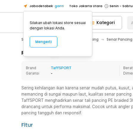
Jabodetabek
ganti
Toko Jakarta Utara
Toko Tangerang
Kategori
A
Silakan ubah lokasi store sesuai
Toko Cikupa
dengan lokasi Anda.
Pick n Go Jakarta Barat
Senin - J
Sport & Outdoor
Olahraga Memancing
Senar Pancing
Mengerti
Pick n Go Bekasi
Senin - Jumat (08
Pick n Go Depok
Senin - Jumat (08
Rincian Produk
Toko Jakarta Pusat
Senin - Sabtu
Brand
TaffSPORT
Berat
Toko Jakarta Barat
Senin - Sabtu
Garansi
-
Dime
Toko Jakarta Utara
Toko Tangerang
Sering kehilangan ikan karena senar mudah putus, kusut, a
memancing di sungai maupun laut, kualitas senar pancing
Toko Cikupa
TaffSPORT menghadirkan senar tali pancing PE braided 3
Pick n Go Jakarta Barat
Senin - J
dirancang untuk performa maksimal. Cocok untuk angler 
pancing tangguh dan responsif.
Pick n Go Bekasi
Senin - Jumat (08
Pick n Go Depok
Senin - Jumat (08
Fitur