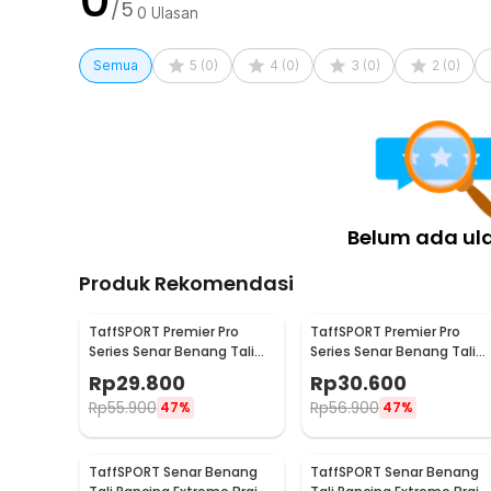
/5
0
Ulasan
Semua
5
(
0
)
4
(
0
)
3
(
0
)
2
(
0
)
Belum ada ul
Produk Rekomendasi
TaffSPORT Premier Pro
TaffSPORT Premier Pro
Series Senar Benang Tali
Series Senar Benang Tali
Pancing PE Braided 300M
Pancing PE Braided 300M
Rp
29.800
Rp
30.600
0.33mm
0.23mm
Rp
55.900
Rp
56.900
47%
47%
TaffSPORT Senar Benang
TaffSPORT Senar Benang