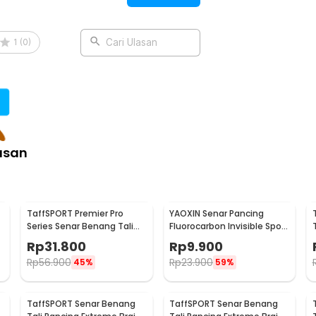
1
(
0
)
Cari Ulasan
asan
TaffSPORT Premier Pro
YAOXIN Senar Pancing
Series Senar Benang Tali
Fluorocarbon Invisible Spot
Pancing PE Braided 300M
Fishing Line 100M 4.0 -
Rp
31.800
Rp
9.900
0.14mm
OY0068
Rp
56.900
Rp
23.900
45%
59%
TaffSPORT Senar Benang
TaffSPORT Senar Benang