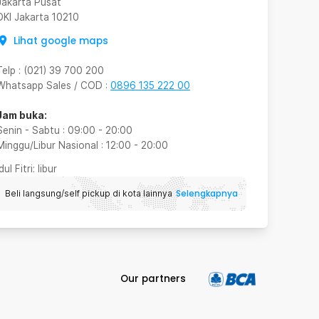
Jakarta Pusat
DKI Jakarta
10210
Lihat google maps
Telp
:
(021) 39 700 200
Whatsapp Sales / COD
:
0896 135 222 00
Jam buka:
Senin - Sabtu
:
09:00
-
20:00
Minggu/Libur Nasional
:
12:00
-
20:00
Idul Fitri
: libur
Selengkapnya
Beli langsung/self pickup di kota lainnya
Our partners