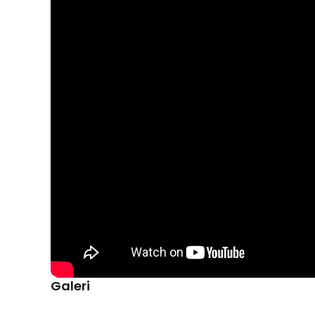
Kelengkapan Produk
Rincian yang Anda dapatkan untuk pembelian produk ini
1 x TaffSPORT Senar Pancing PE 4 Braided Strand F
Galeri