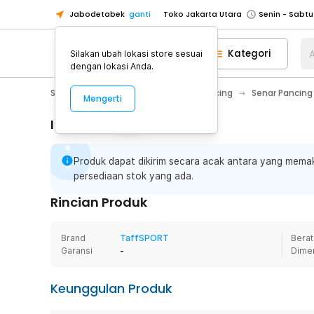
Jabodetabek
ganti
Toko Jakarta Utara
Toko Tangerang
Kategori
A
Silakan ubah lokasi store sesuai
Toko Cikupa
dengan lokasi Anda.
Pick n Go Jakarta Barat
Senin - J
Sport & Outdoor
Olahraga Memancing
Senar Pancing
Mengerti
Pick n Go Bekasi
Senin - Jumat (08
Pick n Go Depok
Senin - Jumat (08
Informasi Penting
Toko Jakarta Pusat
Senin - Sabtu
Produk dapat dikirim secara acak antara yang memaka
Toko Jakarta Barat
Senin - Sabtu
persediaan stok yang ada.
Toko Jakarta Utara
Rincian Produk
Toko Tangerang
Toko Cikupa
Brand
TaffSPORT
Berat
Pick n Go Jakarta Barat
Senin - J
Garansi
-
Dime
Pick n Go Bekasi
Senin - Jumat (08
Keunggulan Produk
Pick n Go Depok
Senin - Jumat (08