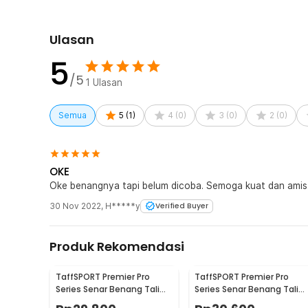
Ulasan
5
/5
1
Ulasan
Semua
5
(
1
)
4
(
0
)
3
(
0
)
2
(
0
)
OKE
Oke benangnya tapi belum dicoba. Semoga kuat dan amis
30 Nov 2022
,
H*****y
Verified Buyer
Produk Rekomendasi
TaffSPORT Premier Pro
TaffSPORT Premier Pro
Series Senar Benang Tali
Series Senar Benang Tali
Pancing PE Braided 300M
Pancing PE Braided 300M