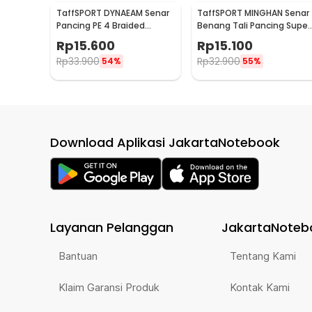
TaffSPORT DYNAEAM Senar
TaffSPORT MINGHAN Senar
Pancing PE 4 Braided
Benang Tali Pancing Super
Strand Fishing Line 100M 1.0
PE Braided Line 100M 0.4 -
Rp
15.600
Rp
15.100
- FM10
X4
Rp
33.900
Rp
32.900
54%
55%
Download Aplikasi JakartaNotebook
Layanan Pelanggan
JakartaNoteb
Bantuan
Tentang Kami
Klaim Garansi Produk
Kontak Kami