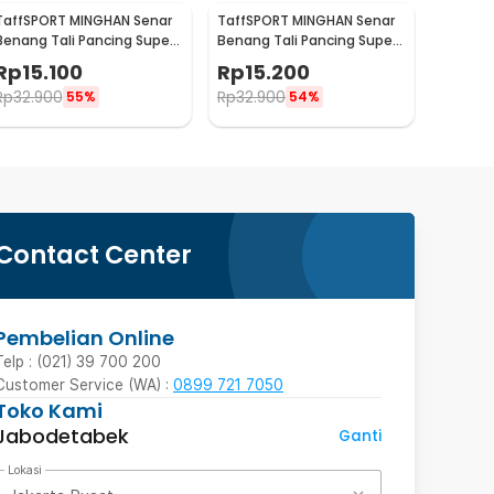
TaffSPORT MINGHAN Senar
TaffSPORT MINGHAN Senar
Benang Tali Pancing Super
Benang Tali Pancing Super
PE Braided Line 100M 2.0 -
PE Braided Line 100M 3.0 -
Rp
15.100
Rp
15.200
X4
X4
Rp
32.900
Rp
32.900
55%
54%
Contact Center
Pembelian Online
Telp : (021) 39 700 200
Customer Service (WA) :
0899 721 7050
Toko Kami
Jabodetabek
Ganti
Lokasi