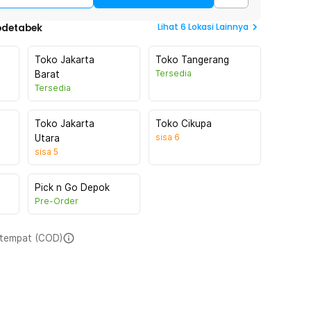
Lihat
6
Lokasi Lainnya
odetabek
Toko Jakarta
Toko Tangerang
Tersedia
Barat
Tersedia
Toko Jakarta
Toko Cikupa
sisa
6
Utara
sisa
5
Pick n Go Depok
Pre-Order
i tempat (COD)