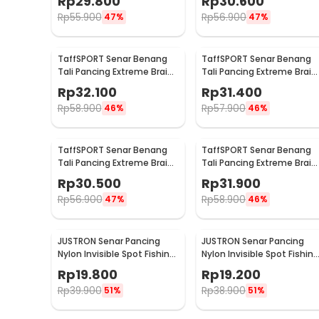
Rp
29.800
Rp
30.600
0.33mm
0.23mm
Rp
55.900
Rp
56.900
47%
47%
TaffSPORT Senar Benang
TaffSPORT Senar Benang
Tali Pancing Extreme Braid
Tali Pancing Extreme Braid
1.2 300M - FM-PEL
2.5 300M - FM-PEL
Rp
32.100
Rp
31.400
Rp
58.900
Rp
57.900
46%
46%
TaffSPORT Senar Benang
TaffSPORT Senar Benang
Tali Pancing Extreme Braid
Tali Pancing Extreme Braid
3.0 300M - FM-PEL
5.0 300M - FM-PEL
Rp
30.500
Rp
31.900
Rp
56.900
Rp
58.900
47%
46%
JUSTRON Senar Pancing
JUSTRON Senar Pancing
Nylon Invisible Spot Fishing
Nylon Invisible Spot Fishing
Line 500M 4.0 - MR-500M
Line 500M 6.0 - MR-500M
Rp
19.800
Rp
19.200
Rp
39.900
Rp
38.900
51%
51%