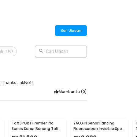
Beri Ulasan
1
(
0
)
Cari Ulasan
. Thanks JakNot!
Membantu (
0
)
TaffSPORT Premier Pro
YAOXIN Senar Pancing
Series Senar Benang Tali
Fluorocarbon Invisible Spot
Pancing PE Braided 300M
Fishing Line 100M 4.0 -