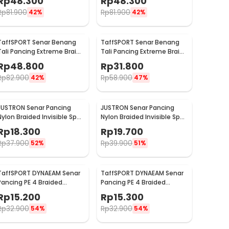
Rp
48.300
Rp
48.300
Rp
81.900
Rp
81.900
42%
42%
TaffSPORT Senar Benang
TaffSPORT Senar Benang
Tali Pancing Extreme Braid
Tali Pancing Extreme Braid
2.5 500M - FM-PEL
0.4 300M - FM-PEL
Rp
48.800
Rp
31.800
Rp
82.900
Rp
58.900
42%
47%
JUSTRON Senar Pancing
JUSTRON Senar Pancing
Nylon Braided Invisible Spot
Nylon Braided Invisible Spot
Fishing Line 500M 1.2 - DPLS
Fishing Line 500M 1.0 - DPLS
Rp
18.300
Rp
19.700
Rp
37.900
Rp
39.900
52%
51%
TaffSPORT DYNAEAM Senar
TaffSPORT DYNAEAM Senar
Pancing PE 4 Braided
Pancing PE 4 Braided
Strand Fishing Line 100M 0.4
Strand Fishing Line 100M 0.8
Rp
15.200
Rp
15.300
- FM10
- FM10
Rp
32.900
Rp
32.900
54%
54%