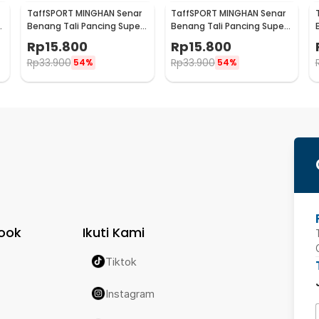
TaffSPORT MINGHAN Senar
TaffSPORT MINGHAN Senar
Benang Tali Pancing Super
Benang Tali Pancing Super
PE Braided Line 100M 0.8 -
PE Braided Line 100M 1.0 -
Rp
15.800
Rp
15.800
X4
X4
Rp
33.900
Rp
33.900
54%
54%
ook
Ikuti Kami
Tiktok
Instagram