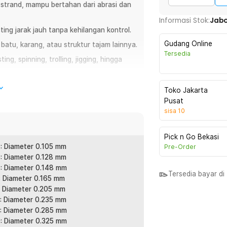
4 strand, mampu bertahan dari abrasi dan
Informasi Stok:
Jab
ing jarak jauh tanpa kehilangan kontrol.
Gudang Online
atu, karang, atau struktur tajam lainnya.
Tersedia
g, spinning, trolling, jigging, hingga
war yang berarus deras.
Toko Jakarta
Pusat
sisa
10
udah putus. Gunakan senar pancing PE
 dan tahan abrasi untuk berbagai kondisi
Pick n Go Bekasi
engan performa stabil saat casting maupun
: Diameter 0.105 mm
Pre-Order
gga profesional.
: Diameter 0.128 mm
: Diameter 0.148 mm
Tersedia bayar d
: Diameter 0.165 mm
: Diameter 0.205 mm
: Diameter 0.235 mm
l kuat dan tahan lama. Struktur serat
: Diameter 0.285 mm
cok untuk area berbatu, karang, dan spot
: Diameter 0.325 mm