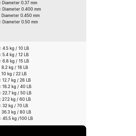
: Diameter 0.37 mm
: Diameter 0.400 mm
: Diameter 0.450 mm
ool reel ukuran kecil hingga menengah.
: Diameter 0.50 mm
emat dibanding membeli spool kecil
ar dari spool. Membantu lemparan lebih
 4.5 kg / 10 LB
k mancing aktif.
 5.4 kg / 12 LB
 6.8 kg / 15 LB
 8.2 kg / 18 LB
bih sensitif terhadap getaran kecil.
 10 kg / 22 LB
lebih responsif dan maksimal.
 12.7 kg / 28 LB
 18.2 kg / 40 LB
. Tetap tangguh digunakan pada spot
 22.7 kg / 50 LB
 harian maupun trip laut.
 27.2 kg / 60 LB
 32 kg / 70 LB
 36.3 kg / 80 LB
arget ikan. Bisa dipilih untuk ikan kecil,
 45.5 kg /100 LB
suaikan dengan reel dan teknik memancing