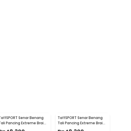
TaffSPORT Senar Benang
TaffSPORT Senar Benang
Tali Pancing Extreme Braid
Tali Pancing Extreme Braid
5.0 500M - FM-PEL
3.0 500M - FM-PEL