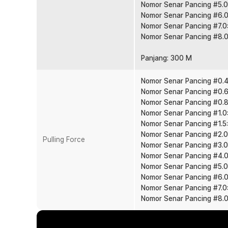
ekstrem.
Nomor Senar Pancing #5.0
Panjang 300 M Lebih Fleksibel
Nomor Senar Pancing #6.0
Nomor Senar Pancing #7.0
Dengan panjang 300 M, senar cukup untuk pengisian sp
Nomor Senar Pancing #8.0
Bisa digunakan untuk beberapa setup sekaligus. Lebih h
berulang kali.
Panjang: 300 M
Diameter Presisi dan Casting Jauh
Diameter senar dibuat presisi agar lebih licin saat kelu
Nomor Senar Pancing #0.4:
jauh dan akurat saat casting. Sangat cocok untuk tekni
Nomor Senar Pancing #0.6:
Sensitif Saat Strike
Nomor Senar Pancing #0.8:
Nomor Senar Pancing #1.0:
Karakter braided line memiliki stretch rendah sehingga le
Nomor Senar Pancing #1.5:
Gigitan ikan lebih cepat terasa di tangan. Hookset jadi 
Nomor Senar Pancing #2.0:
Pulling Force
Tahan Abrasi dan Air Asin
Nomor Senar Pancing #3.0:
Dirancang untuk menghadapi air tawar maupun air asin
Nomor Senar Pancing #4.0:
dengan batu, kayu, atau karang. Cocok untuk pemancing
Nomor Senar Pancing #5.0:
Nomor Senar Pancing #6.0:
Banyak Pilihan Ukuran PE
Nomor Senar Pancing #7.0:
Tersedia dari ukuran thick line kecil hingga besar sesuai t
Nomor Senar Pancing #8.0:
predator air tawar, hingga ikan laut besar. Tinggal se
Anda.