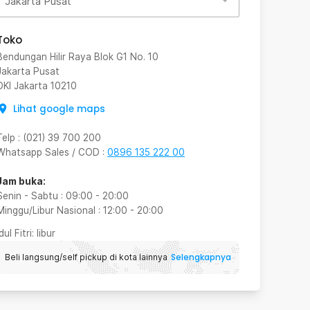
Jakarta Pusat
Toko
Bendungan Hilir Raya Blok G1 No. 10
Jakarta Pusat
DKI Jakarta
10210
Lihat google maps
Telp
:
(021) 39 700 200
Whatsapp Sales / COD
:
0896 135 222 00
Jam buka:
Senin - Sabtu
:
09:00
-
20:00
Minggu/Libur Nasional
:
12:00
-
20:00
Idul Fitri
: libur
Selengkapnya
Beli langsung/self pickup di kota lainnya