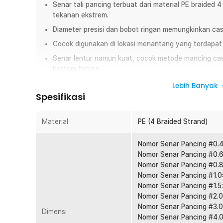
Senar tali pancing terbuat dari material PE braided 
tekanan ekstrem.
Diameter presisi dan bobot ringan memungkinkan cast
Cocok digunakan di lokasi menantang yang terdapat b
Senar lentur namun kuat, cocok metode mancing castin
bottom fishing.
Dapat digunakan di air asin yang korosif atau air ta
Lebih Banyak
Spesifikasi
Overview
Jangan sampai momen strike lepas hanya karena senar m
Material
PE (4 Braided Strand)
braided 300M dari TaffSPORT yang dirancang kuat, halus,
memancing. Cocok digunakan di laut, sungai, dan kolam d
Nomor Senar Pancing #0.4
fight ikan besar. Solusi tepat untuk pemancing pemula hin
Nomor Senar Pancing #0.6
Nomor Senar Pancing #0.8
Fitur
Nomor Senar Pancing #1.0
Nomor Senar Pancing #1.5
Material PE Braided 4 Strand Kuat
Nomor Senar Pancing #2.0
Menggunakan bahan PE braided 4 anyaman yang terkena
Nomor Senar Pancing #3.0
Dimensi
rapat membantu menahan tarikan besar saat strike. Co
Nomor Senar Pancing #4.0