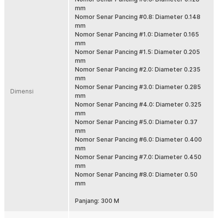
digunakan di laut, sungai, dan kolam dengan performa stabil saat casting
mm
maupun fight ikan besar. Solusi tepat untuk pemancing pemula hingga
Nomor Senar Pancing #0.8: Diameter 0.148
profesional.
mm
Nomor Senar Pancing #1.0: Diameter 0.165
Fitur
mm
Nomor Senar Pancing #1.5: Diameter 0.205
Material PE Braided 4 Strand Kuat
mm
Menggunakan bahan PE braided 4 anyaman yang terkenal kuat dan
Nomor Senar Pancing #2.0: Diameter 0.235
tahan lama. Struktur serat rapat membantu menahan tarikan besar
mm
saat strike. Cocok untuk area berbatu, karang, dan spot ekstrem.
Nomor Senar Pancing #3.0: Diameter 0.285
Dimensi
Panjang 300 M Lebih Fleksibel
mm
Nomor Senar Pancing #4.0: Diameter 0.325
Dengan panjang 300 M, senar cukup untuk pengisian spool reel
mm
ukuran kecil hingga menengah. Bisa digunakan untuk beberapa
Nomor Senar Pancing #5.0: Diameter 0.37
setup sekaligus. Lebih hemat dibanding membeli spool kecil
mm
berulang kali.
Nomor Senar Pancing #6.0: Diameter 0.400
Diameter Presisi dan Casting Jauh
mm
Diameter senar dibuat presisi agar lebih licin saat keluar dari spool.
Nomor Senar Pancing #7.0: Diameter 0.450
Membantu lemparan lebih jauh dan akurat saat casting. Sangat
mm
cocok untuk teknik mancing aktif.
Nomor Senar Pancing #8.0: Diameter 0.50
mm
Sensitif Saat Strike
Karakter braided line memiliki stretch rendah sehingga lebih
Panjang: 300 M
sensitif terhadap getaran kecil. Gigitan ikan lebih cepat terasa di
tangan. Hookset jadi lebih responsif dan maksimal.