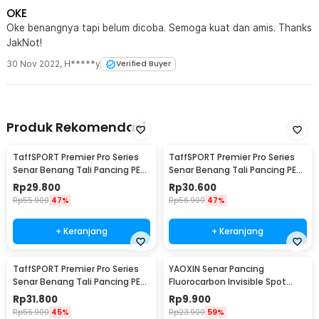
OKE
Oke benangnya tapi belum dicoba. Semoga kuat dan amis. Thanks
JakNot!
30 Nov 2022
,
H*****y
Verified Buyer
Produk Rekomendasi
TaffSPORT Premier Pro Series
TaffSPORT Premier Pro Series
Senar Benang Tali Pancing PE
Senar Benang Tali Pancing PE
Braided 300M 0.33mm
Braided 300M 0.23mm
Rp
29.800
Rp
30.600
Rp
55.900
47%
Rp
56.900
47%
+ Keranjang
+ Keranjang
TaffSPORT Premier Pro Series
YAOXIN Senar Pancing
Senar Benang Tali Pancing PE
Fluorocarbon Invisible Spot
Braided 300M 0.14mm
Fishing Line 100M 4.0 - OY0068
Rp
31.800
Rp
9.900
Rp
56.900
45%
Rp
23.900
59%