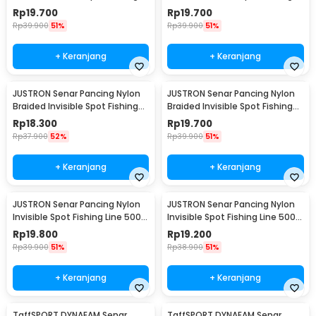
Line 500M 0.6 - DPLS
Line 500M 0.4 - DPLS
Rp
19.700
Rp
19.700
Rp
39.900
51%
Rp
39.900
51%
+ Keranjang
+ Keranjang
JUSTRON Senar Pancing Nylon
JUSTRON Senar Pancing Nylon
Braided Invisible Spot Fishing
Braided Invisible Spot Fishing
Line 500M 1.2 - DPLS
Line 500M 1.0 - DPLS
Rp
18.300
Rp
19.700
Rp
37.900
52%
Rp
39.900
51%
+ Keranjang
+ Keranjang
JUSTRON Senar Pancing Nylon
JUSTRON Senar Pancing Nylon
Invisible Spot Fishing Line 500M
Invisible Spot Fishing Line 500M
4.0 - MR-500M
6.0 - MR-500M
Rp
19.800
Rp
19.200
Rp
39.900
51%
Rp
38.900
51%
+ Keranjang
+ Keranjang
TaffSPORT DYNAEAM Senar
TaffSPORT DYNAEAM Senar