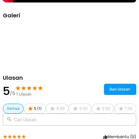
Galeri
Ulasan
5
Beri Ulasan
/5
1
Ulasan
Semua
5
(
1
)
4
(
0
)
3
(
0
)
2
(
0
)
1
(
0
)
Cari Ulasan
Membantu (
0
)