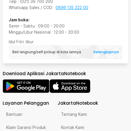
Telp
:
(021) 39 700 200
Whatsapp Sales / COD
:
0896 135 222 00
Jam buka:
Senin - Sabtu
:
09:00
-
20:00
Minggu/Libur Nasional
:
12:00
-
20:00
Idul Fitri
: libur
Selengkapnya
Beli langsung/self pickup di kota lainnya
Download Aplikasi JakartaNotebook
Layanan Pelanggan
JakartaNotebook
Bantuan
Tentang Kami
Klaim Garansi Produk
Kontak Kami