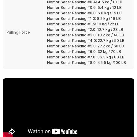
Nomor Senar Pancing #0.4: 4.5 kg / 10 LB
Tahan Abrasi dan Air Asin
Nomor Senar Pancing #0.6: 5.4 kg / 12 LB
Dirancang untuk menghadapi air tawar maupun air asin. Tetap
Nomor Senar Pancing #0.8: 6.8 kg / 15 LB
tangguh digunakan pada spot dengan batu, kayu, atau karang.
Nomor Senar Pancing #1.0: 8.2 kg / 18 LB
Cocok untuk pemancing harian maupun trip laut.
Nomor Senar Pancing #1.5: 10 kg / 22 LB
Nomor Senar Pancing #2.0: 12.7 kg / 28 LB
Banyak Pilihan Ukuran PE
Pulling Force
Nomor Senar Pancing #3.0: 18.2 kg / 40 LB
Tersedia dari ukuran thick line kecil hingga besar sesuai target ikan.
Nomor Senar Pancing #4.0: 22.7 kg / 50 LB
Bisa dipilih untuk ikan kecil, predator air tawar, hingga ikan laut
Nomor Senar Pancing #5.0: 27.2 kg / 60 LB
besar. Tinggal sesuaikan dengan reel dan teknik memancing Anda.
Nomor Senar Pancing #6.0: 32 kg / 70 LB
Nomor Senar Pancing #7.0: 36.3 kg / 80 LB
Kelengkapan Produk
Nomor Senar Pancing #8.0: 45.5 kg /100 LB
Rincian yang Anda dapatkan untuk pembelian produk ini:
1 x TaffSPORT Senar Pancing PE 4 Braided Strand Fishing Line
300M - BLTP