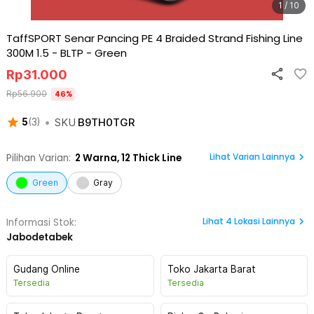
1 / 10
TaffSPORT Senar Pancing PE 4 Braided Strand Fishing Line
300M 1.5 - BLTP
-
Green
Rp
31.000
Rp
56.900
46
%
•
SKU
B9TH0TGR
5
(
3
)
Lihat Varian Lainnya
Pilihan Varian:
2
Warna,
12 Thick Line
Green
Gray
Lihat
4
Lokasi Lainnya
Informasi Stok:
Jabodetabek
Gudang Online
Toko Jakarta Barat
Tersedia
Tersedia