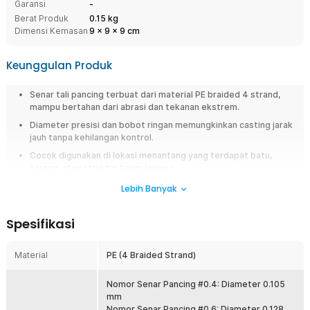
Garansi
-
Berat Produk
0.15 kg
Dimensi Kemasan
9
x
9
x
9
cm
Keunggulan Produk
Senar tali pancing terbuat dari material PE braided 4 strand,
mampu bertahan dari abrasi dan tekanan ekstrem.
Diameter presisi dan bobot ringan memungkinkan casting jarak
jauh tanpa kehilangan kontrol.
Cocok digunakan di lokasi menantang yang terdapat batu,
karang, atau struktur tajam lainnya.
Senar lentur namun kuat, cocok metode mancing casting,
Lebih Banyak
spinning, trolling, jigging, hingga bottom fishing.
Dapat digunakan di air asin yang korosif atau air tawar yang
Spesifikasi
berarus deras.
Material
PE (4 Braided Strand)
Overview
Jangan sampai momen strike lepas hanya karena senar mudah putus.
Nomor Senar Pancing #0.4: Diameter 0.105
Gunakan senar pancing PE braided 300M dari TaffSPORT yang dirancang
mm
kuat, halus, dan tahan abrasi untuk berbagai kondisi memancing. Cocok
Nomor Senar Pancing #0.6: Diameter 0.128