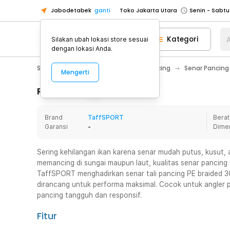
Jabodetabek
ganti
Toko Jakarta Utara
Toko Tangerang
Kategori
A
Silakan ubah lokasi store sesuai
Toko Cikupa
dengan lokasi Anda.
Pick n Go Jakarta Barat
Senin - J
Sport & Outdoor
Olahraga Memancing
Senar Pancing
Mengerti
Pick n Go Bekasi
Senin - Jumat (08
Pick n Go Depok
Senin - Jumat (08
Rincian Produk
Toko Jakarta Pusat
Senin - Sabtu
Brand
TaffSPORT
Berat
Toko Jakarta Barat
Senin - Sabtu
Garansi
-
Dime
Toko Jakarta Utara
Toko Tangerang
Sering kehilangan ikan karena senar mudah putus, kusut, a
memancing di sungai maupun laut, kualitas senar pancing
Toko Cikupa
TaffSPORT menghadirkan senar tali pancing PE braided 3
Pick n Go Jakarta Barat
Senin - J
dirancang untuk performa maksimal. Cocok untuk angler 
pancing tangguh dan responsif.
Pick n Go Bekasi
Senin - Jumat (08
Pick n Go Depok
Senin - Jumat (08
Fitur