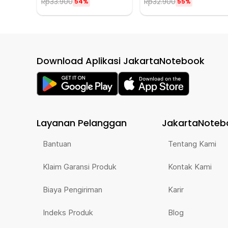
Rp
33.900
Rp
32.900
54%
55%
Download Aplikasi JakartaNotebook
Layanan Pelanggan
JakartaNoteb
Bantuan
Tentang Kami
Klaim Garansi Produk
Kontak Kami
Biaya Pengiriman
Karir
Indeks Produk
Blog