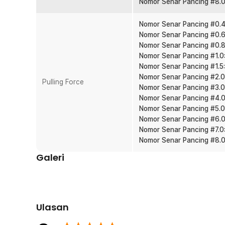
Nomor Senar Pancing #8.0
berbagai trip.
Banyak Pilihan Ukuran PE
Nomor Senar Pancing #0.4:
Tersedia dari ukuran 0.105 mm hingga 0.500 mm sesuai tar
Nomor Senar Pancing #0.6:
predator air tawar, hingga ikan laut besar. Tinggal se
Nomor Senar Pancing #0.8:
Anda.
Nomor Senar Pancing #1.0:
Nomor Senar Pancing #1.5:
Kelengkapan Produk
Nomor Senar Pancing #2.0:
Pulling Force
Nomor Senar Pancing #3.0:
Rincian yang Anda dapatkan untuk pembelian produk ini
Nomor Senar Pancing #4.0:
1 x TaffSPORT Senar Pancing PE 4 Braided Strand F
Nomor Senar Pancing #5.0:
Nomor Senar Pancing #6.0:
Nomor Senar Pancing #7.0:
Nomor Senar Pancing #8.0:
Galeri
Ulasan