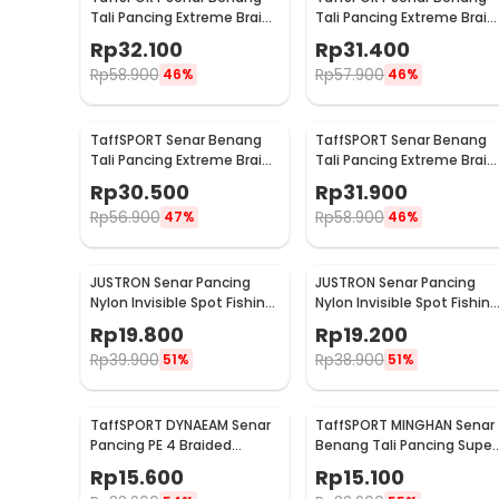
Tali Pancing Extreme Braid
Tali Pancing Extreme Braid
1.2 300M - FM-PEL
2.5 300M - FM-PEL
Rp
32.100
Rp
31.400
Rp
58.900
Rp
57.900
46%
46%
TaffSPORT Senar Benang
TaffSPORT Senar Benang
Tali Pancing Extreme Braid
Tali Pancing Extreme Braid
3.0 300M - FM-PEL
5.0 300M - FM-PEL
Rp
30.500
Rp
31.900
Rp
56.900
Rp
58.900
47%
46%
JUSTRON Senar Pancing
JUSTRON Senar Pancing
Nylon Invisible Spot Fishing
Nylon Invisible Spot Fishing
Line 500M 4.0 - MR-500M
Line 500M 6.0 - MR-500M
Rp
19.800
Rp
19.200
Rp
39.900
Rp
38.900
51%
51%
TaffSPORT DYNAEAM Senar
TaffSPORT MINGHAN Senar
Pancing PE 4 Braided
Benang Tali Pancing Super
Strand Fishing Line 100M 1.0
PE Braided Line 100M 0.4 -
Rp
15.600
Rp
15.100
- FM10
X4