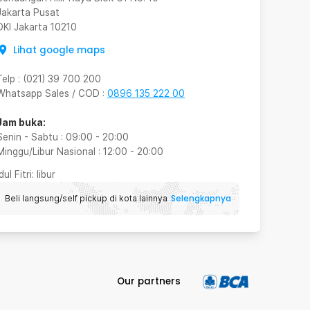
Jakarta Pusat
DKI Jakarta
10210
Lihat google maps
Telp
:
(021) 39 700 200
Whatsapp Sales / COD
:
0896 135 222 00
Jam buka:
Senin - Sabtu
:
09:00
-
20:00
Minggu/Libur Nasional
:
12:00
-
20:00
Idul Fitri
: libur
Selengkapnya
Beli langsung/self pickup di kota lainnya
Our partners