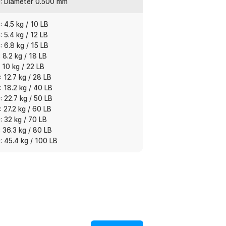
: Diameter 0.500 mm
 4.5 kg / 10 LB
get ikan. Bisa dipilih untuk ikan kecil,
 5.4 kg / 12 LB
suaikan dengan reel dan teknik memancing
 6.8 kg / 15 LB
 8.2 kg / 18 LB
 10 kg / 22 LB
 12.7 kg / 28 LB
 18.2 kg / 40 LB
:
 22.7 kg / 50 LB
ishing Line 300M - DM3
 27.2 kg / 60 LB
 32 kg / 70 LB
 36.3 kg / 80 LB
 45.4 kg / 100 LB