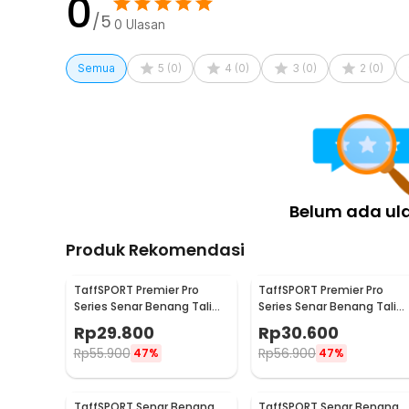
0
/5
0
Ulasan
Semua
5
(
0
)
4
(
0
)
3
(
0
)
2
(
0
)
Belum ada ul
Produk Rekomendasi
TaffSPORT Premier Pro
TaffSPORT Premier Pro
Series Senar Benang Tali
Series Senar Benang Tali
Pancing PE Braided 300M
Pancing PE Braided 300M
Rp
29.800
Rp
30.600
0.33mm
0.23mm
Rp
55.900
Rp
56.900
47%
47%
TaffSPORT Senar Benang
TaffSPORT Senar Benang