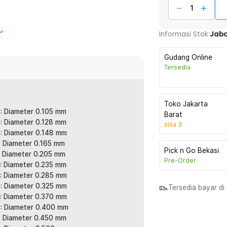
aman rapat untuk menghasilkan daya
embantu mengurangi risiko putus saat
Informasi Stok:
Jab
ing harian maupun trip mancing berat.
Gudang Online
tau gigitan ikan lebih cepat terasa di
Tersedia
urat. Sangat membantu untuk teknik
Toko Jakarta
: Diameter 0.105 mm
sehingga hambatan udara dan air lebih
Barat
: Diameter 0.128 mm
sisa
3
presisi. Cocok untuk area spot ikan yang
: Diameter 0.148 mm
: Diameter 0.165 mm
Pick n Go Bekasi
: Diameter 0.205 mm
Pre-Order
dengan optimal atau membagi penggunaan
: Diameter 0.235 mm
ding membeli gulungan pendek berulang
: Diameter 0.285 mm
: Diameter 0.325 mm
Tersedia bayar d
: Diameter 0.370 mm
: Diameter 0.400 mm
an. Cocok untuk sungai, danau, tambak,
: Diameter 0.450 mm
tu senar pancing serbaguna untuk