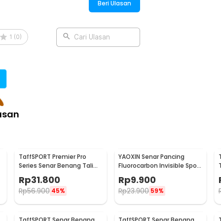
Beri Ulasan
1
(
0
)
Cari Ulasan
asan
TaffSPORT Premier Pro
YAOXIN Senar Pancing
Series Senar Benang Tali
Fluorocarbon Invisible Spot
Pancing PE Braided 300M
Fishing Line 100M 4.0 -
Rp
31.800
Rp
9.900
0.14mm
OY0068
Rp
56.900
Rp
23.900
45%
59%
TaffSPORT Senar Benang
TaffSPORT Senar Benang