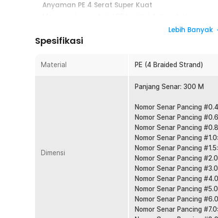
Anyaman PE 4 Serat Super Kuat
Menggunakan material PE braided 4 strand dengan any
tahan tinggi saat melawan ikan agresif. Struktur ini m
Lebih Banyak
tarikan mendadak. Cocok digunakan sebagai senar panc
Spesifikasi
Tarikan Sensitif, Strike Lebih Cepat
Karakter low stretch membuat getaran kecil dari umpan a
Material
PE (4 Braided Strand)
tangan. Anda bisa merespons strike lebih sigap dan ak
casting, jigging, maupun bottom fishing.
Panjang Senar: 300 M
Diameter Tipis, Lemparan Lebih Jauh
Nomor Senar Pancing #0.4
Meski kuat, senar tetap memiliki diameter relatif tipis 
Nomor Senar Pancing #0.6
rendah. Hasilnya lemparan menjadi lebih jauh dan lebih 
Nomor Senar Pancing #0.8
jauh dari bibir pantai atau tepi sungai.
Nomor Senar Pancing #1.0
Panjang 300 M Lebih Hemat
Nomor Senar Pancing #1.5
Dimensi
Dengan panjang 300 M, Anda bisa mengisi spool reel 
Nomor Senar Pancing #2.0
fishing line untuk beberapa reel. Lebih ekonomis diban
Nomor Senar Pancing #3.0
kali. Ideal untuk pemancing aktif.
Nomor Senar Pancing #4.0
Nomor Senar Pancing #5.0
Cocok untuk Air Tawar dan Air Laut
Nomor Senar Pancing #6.0
Material PE tahan digunakan di berbagai kondisi perair
Nomor Senar Pancing #7.0
hingga laut. Pilihan tepat untuk yang membutuhkan sa