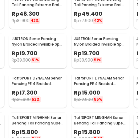
Tali Pancing Extreme Braid
Tali Pancing Extreme Braid
0.4 500M - FM-PEL
1.2 500M - FM-PEL
Rp
48.300
Rp
45.400
Rp
81.900
Rp
77.900
42%
42%
JUSTRON Senar Pancing
JUSTRON Senar Pancing
Nylon Braided Invisible Spot
Nylon Braided Invisible Spot
Fishing Line 500M 0.6 - DPLS
Fishing Line 500M 0.4 -
Rp
19.700
Rp
19.700
DPLS
Rp
39.900
Rp
39.900
51%
51%
TaffSPORT DYNAEAM Senar
TaffSPORT DYNAEAM Senar
Pancing PE 4 Braided
Pancing PE 4 Braided
Strand Fishing Line 100M 0.2
Strand Fishing Line 100M 0.6
Rp
17.300
Rp
15.000
- FM10
- FM10
Rp
35.900
Rp
32.900
52%
55%
TaffSPORT MINGHAN Senar
TaffSPORT MINGHAN Senar
Benang Tali Pancing Super
Benang Tali Pancing Super
PE Braided Line 100M 0.8 -
PE Braided Line 100M 1.0 -
Rp
15.800
Rp
15.800
X4
X4