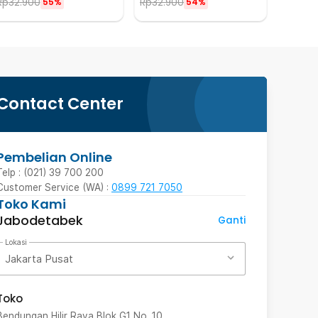
Rp
32.900
Rp
32.900
55%
54%
Contact Center
Pembelian Online
Telp : (021) 39 700 200
Customer Service (WA) :
0899 721 7050
Toko Kami
Jabodetabek
Ganti
Lokasi
Jakarta Pusat
Toko
Bendungan Hilir Raya Blok G1 No. 10