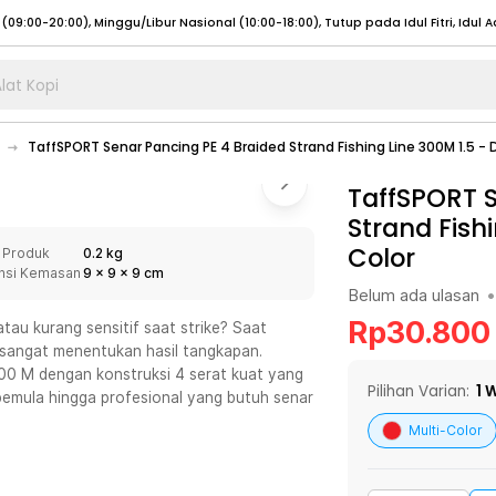
lat Kopi
umat (07:00 - 20:00), Sabtu - Minggu (08:00 - 20:00), Tutup pada Idul Fitri
Sele
TaffSPORT Senar Pancing PE 4 Braided Strand Fishing Line 300M 1.5 -
:00 - 20:00), Sabtu - Minggu/ Libur Nasional (08:00 - 17:00)
Selengkapnya
:00 - 20:00), Sabtu - Minggu/ Libur Nasional (08:00 - 17:00)
TaffSPORT S
Selengkapnya
Strand Fish
 (09:00-20:00), Minggu/Libur Nasional (12:00-20:00), Tutup pada Idul Fitri
Sele
Color
 Produk
0.2 kg
 (09:00-20:00), Minggu/Libur Nasional (12:00-20:00), Tutup pada Idul Fitri
Sele
nsi Kemasan
9
x
9
x
9
cm
Belum ada ulasan
•
Rp
30.800
tau kurang sensitif saat strike? Saat
 sangat menentukan hasil tangkapan.
00 M dengan konstruksi 4 serat kuat yang
umat (07:00 - 20:00), Sabtu - Minggu (08:00 - 20:00), Tutup pada Idul Fitri
Sele
Pilihan Varian:
1
W
pemula hingga profesional yang butuh senar
:00 - 20:00), Sabtu - Minggu/ Libur Nasional (08:00 - 17:00)
Selengkapnya
Multi-Color
:00 - 20:00), Sabtu - Minggu/ Libur Nasional (08:00 - 17:00)
Selengkapnya