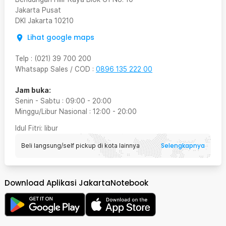
Jakarta Pusat
DKI Jakarta
10210
Lihat google maps
Telp
:
(021) 39 700 200
Whatsapp Sales / COD
:
0896 135 222 00
Jam buka:
Senin - Sabtu
:
09:00
-
20:00
Minggu/Libur Nasional
:
12:00
-
20:00
Idul Fitri
: libur
Selengkapnya
Beli langsung/self pickup di kota lainnya
Download Aplikasi JakartaNotebook