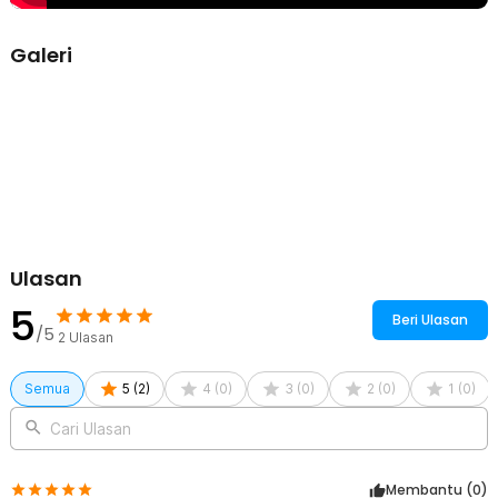
Galeri
Ulasan
5
Beri Ulasan
/5
2
Ulasan
Semua
5
(
2
)
4
(
0
)
3
(
0
)
2
(
0
)
1
(
0
)
Cari Ulasan
Membantu (
0
)