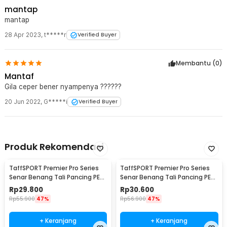
mantap
mantap
28 Apr 2023
,
t*****r
Verified Buyer
Membantu (
0
)
Mantaf
Gila ceper bener nyampenya ??????
20 Jun 2022
,
G*****i
Verified Buyer
Produk Rekomendasi
TaffSPORT Premier Pro Series
TaffSPORT Premier Pro Series
Senar Benang Tali Pancing PE
Senar Benang Tali Pancing PE
Braided 300M 0.33mm
Braided 300M 0.23mm
Rp
29.800
Rp
30.600
Rp
55.900
47%
Rp
56.900
47%
+ Keranjang
+ Keranjang