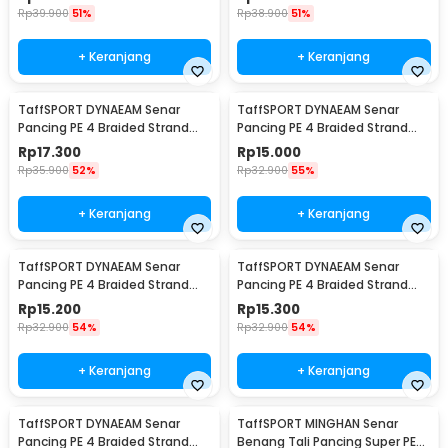
Rp
39.900
51%
Rp
38.900
51%
+ Keranjang
+ Keranjang
TaffSPORT DYNAEAM Senar
TaffSPORT DYNAEAM Senar
Pancing PE 4 Braided Strand
Pancing PE 4 Braided Strand
Fishing Line 100M 0.2 - FM10
Fishing Line 100M 0.6 - FM10
Rp
17.300
Rp
15.000
Rp
35.900
52%
Rp
32.900
55%
+ Keranjang
+ Keranjang
TaffSPORT DYNAEAM Senar
TaffSPORT DYNAEAM Senar
Pancing PE 4 Braided Strand
Pancing PE 4 Braided Strand
Fishing Line 100M 0.4 - FM10
Fishing Line 100M 0.8 - FM10
Rp
15.200
Rp
15.300
Rp
32.900
54%
Rp
32.900
54%
+ Keranjang
+ Keranjang
TaffSPORT DYNAEAM Senar
TaffSPORT MINGHAN Senar
Pancing PE 4 Braided Strand
Benang Tali Pancing Super PE