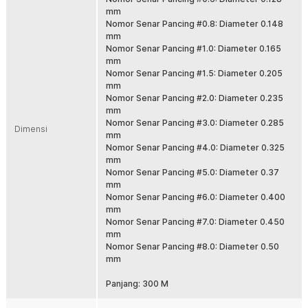
digunakan di laut, sungai, dan kolam dengan performa stabil saat casting
mm
maupun fight ikan besar. Solusi tepat untuk pemancing pemula hingga
Nomor Senar Pancing #0.8: Diameter 0.148
profesional.
mm
Nomor Senar Pancing #1.0: Diameter 0.165
Fitur
mm
Nomor Senar Pancing #1.5: Diameter 0.205
Material PE Braided 4 Strand Kuat
mm
Menggunakan bahan PE braided 4 anyaman yang terkenal kuat dan
Nomor Senar Pancing #2.0: Diameter 0.235
tahan lama. Struktur serat rapat membantu menahan tarikan besar
mm
saat strike. Cocok untuk area berbatu, karang, dan spot ekstrem.
Nomor Senar Pancing #3.0: Diameter 0.285
Dimensi
Panjang 300 M Lebih Fleksibel
mm
Nomor Senar Pancing #4.0: Diameter 0.325
Dengan panjang 300 M, senar cukup untuk pengisian spool reel
mm
ukuran kecil hingga menengah. Bisa digunakan untuk beberapa
Nomor Senar Pancing #5.0: Diameter 0.37
setup sekaligus. Lebih hemat dibanding membeli spool kecil
mm
berulang kali.
Nomor Senar Pancing #6.0: Diameter 0.400
Diameter Presisi dan Casting Jauh
mm
Diameter senar dibuat presisi agar lebih licin saat keluar dari spool.
Nomor Senar Pancing #7.0: Diameter 0.450
Membantu lemparan lebih jauh dan akurat saat casting. Sangat
mm
cocok untuk teknik mancing aktif.
Nomor Senar Pancing #8.0: Diameter 0.50
mm
Sensitif Saat Strike
Karakter braided line memiliki stretch rendah sehingga lebih
Panjang: 300 M
sensitif terhadap getaran kecil. Gigitan ikan lebih cepat terasa di
tangan. Hookset jadi lebih responsif dan maksimal.