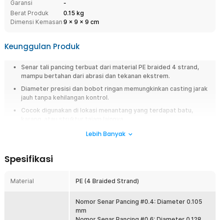
Garansi
-
Berat Produk
0.15 kg
Dimensi Kemasan
9
x
9
x
9
cm
Keunggulan Produk
Senar tali pancing terbuat dari material PE braided 4 strand,
mampu bertahan dari abrasi dan tekanan ekstrem.
Diameter presisi dan bobot ringan memungkinkan casting jarak
jauh tanpa kehilangan kontrol.
Cocok digunakan di lokasi menantang yang terdapat batu,
karang, atau struktur tajam lainnya.
Senar lentur namun kuat, cocok metode mancing casting,
Lebih Banyak
spinning, trolling, jigging, hingga bottom fishing.
Dapat digunakan di air asin yang korosif atau air tawar yang
Spesifikasi
berarus deras.
Material
PE (4 Braided Strand)
Overview
Jangan sampai momen strike lepas hanya karena senar mudah putus.
Nomor Senar Pancing #0.4: Diameter 0.105
Gunakan senar pancing PE braided 300M dari TaffSPORT yang dirancang
mm
kuat, halus, dan tahan abrasi untuk berbagai kondisi memancing. Cocok
Nomor Senar Pancing #0.6: Diameter 0.128