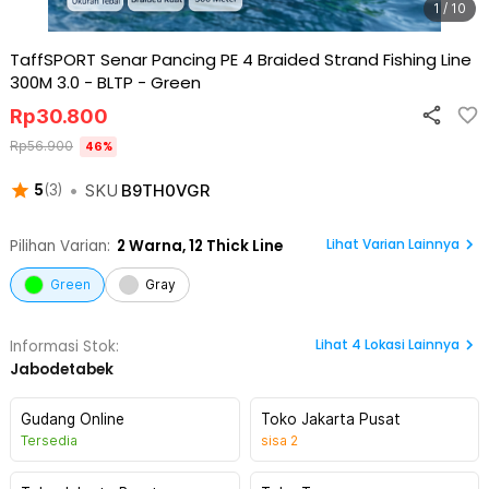
1 / 10
TaffSPORT Senar Pancing PE 4 Braided Strand Fishing Line
300M 3.0 - BLTP
-
Green
Rp
30.800
Rp
56.900
46
%
•
SKU
B9TH0VGR
5
(
3
)
Lihat Varian Lainnya
Pilihan Varian:
2
Warna,
12 Thick Line
Green
Gray
Lihat
4
Lokasi Lainnya
Informasi Stok:
Jabodetabek
Gudang Online
Toko Jakarta Pusat
Tersedia
sisa
2