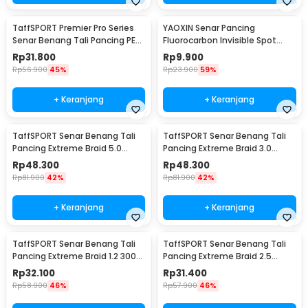
TaffSPORT Premier Pro Series
YAOXIN Senar Pancing
Senar Benang Tali Pancing PE
Fluorocarbon Invisible Spot
Braided 300M 0.14mm
Fishing Line 100M 4.0 - OY0068
Rp
31.800
Rp
9.900
Rp
56.900
45%
Rp
23.900
59%
+ Keranjang
+ Keranjang
TaffSPORT Senar Benang Tali
TaffSPORT Senar Benang Tali
Pancing Extreme Braid 5.0
Pancing Extreme Braid 3.0
500M - FM-PEL
500M - FM-PEL
Rp
48.300
Rp
48.300
Rp
81.900
42%
Rp
81.900
42%
+ Keranjang
+ Keranjang
TaffSPORT Senar Benang Tali
TaffSPORT Senar Benang Tali
Pancing Extreme Braid 1.2 300M
Pancing Extreme Braid 2.5
- FM-PEL
300M - FM-PEL
Rp
32.100
Rp
31.400
Rp
58.900
46%
Rp
57.900
46%