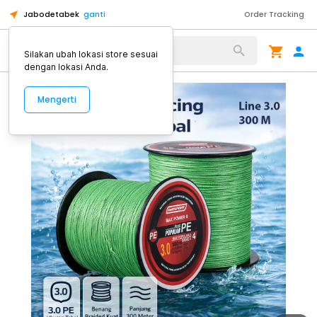
Jabodetabek
ganti
Order Tracking
Alat Kopi
Silakan ubah lokasi store sesuai
dengan lokasi Anda.
Mengerti