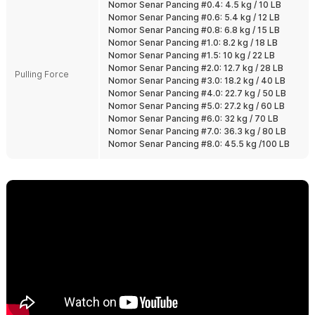
Nomor Senar Pancing #0.4: 4.5 kg / 10 LB
Tahan Abrasi dan Air Asin
Nomor Senar Pancing #0.6: 5.4 kg / 12 LB
Dirancang untuk menghadapi air tawar maupun air asin. Tetap
Nomor Senar Pancing #0.8: 6.8 kg / 15 LB
tangguh digunakan pada spot dengan batu, kayu, atau karang.
Nomor Senar Pancing #1.0: 8.2 kg / 18 LB
Cocok untuk pemancing harian maupun trip laut.
Nomor Senar Pancing #1.5: 10 kg / 22 LB
Nomor Senar Pancing #2.0: 12.7 kg / 28 LB
Banyak Pilihan Ukuran PE
Pulling Force
Nomor Senar Pancing #3.0: 18.2 kg / 40 LB
Tersedia dari ukuran thick line kecil hingga besar sesuai target ikan.
Nomor Senar Pancing #4.0: 22.7 kg / 50 LB
Bisa dipilih untuk ikan kecil, predator air tawar, hingga ikan laut
Nomor Senar Pancing #5.0: 27.2 kg / 60 LB
besar. Tinggal sesuaikan dengan reel dan teknik memancing Anda.
Nomor Senar Pancing #6.0: 32 kg / 70 LB
Nomor Senar Pancing #7.0: 36.3 kg / 80 LB
Kelengkapan Produk
Nomor Senar Pancing #8.0: 45.5 kg /100 LB
Rincian yang Anda dapatkan untuk pembelian produk ini:
1 x TaffSPORT Senar Pancing PE 4 Braided Strand Fishing Line
300M - BLTP