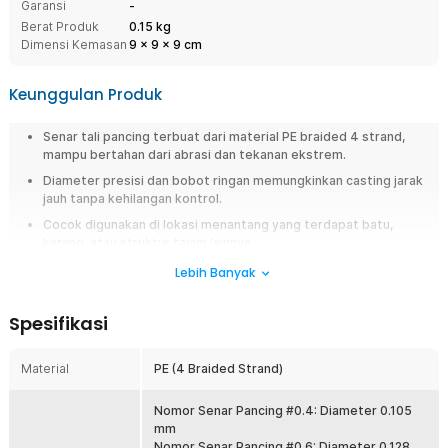
Garansi
-
Berat Produk
0.15 kg
Dimensi Kemasan
9
x
9
x
9
cm
Keunggulan Produk
Senar tali pancing terbuat dari material PE braided 4 strand,
mampu bertahan dari abrasi dan tekanan ekstrem.
Diameter presisi dan bobot ringan memungkinkan casting jarak
jauh tanpa kehilangan kontrol.
Cocok digunakan di lokasi menantang yang terdapat batu,
karang, atau struktur tajam lainnya.
Senar lentur namun kuat, cocok metode mancing casting,
Lebih Banyak
spinning, trolling, jigging, hingga bottom fishing.
Dapat digunakan di air asin yang korosif atau air tawar yang
Spesifikasi
berarus deras.
Material
PE (4 Braided Strand)
Overview
Jangan sampai momen strike lepas hanya karena senar mudah putus.
Nomor Senar Pancing #0.4: Diameter 0.105
Gunakan senar pancing PE braided 300M dari TaffSPORT yang dirancang
mm
kuat, halus, dan tahan abrasi untuk berbagai kondisi memancing. Cocok
Nomor Senar Pancing #0.6: Diameter 0.128