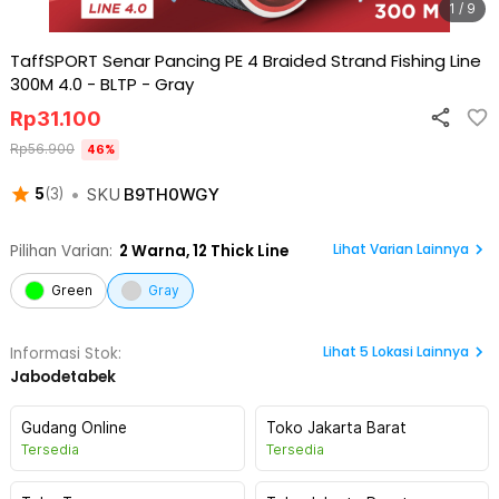
1 / 9
TaffSPORT Senar Pancing PE 4 Braided Strand Fishing Line
300M 4.0 - BLTP
-
Gray
Rp
31.100
Rp
56.900
46
%
•
SKU
B9TH0WGY
5
(
3
)
Lihat Varian Lainnya
Pilihan Varian:
2
Warna,
12 Thick Line
Green
Gray
Lihat
5
Lokasi Lainnya
Informasi Stok:
Jabodetabek
Gudang Online
Toko Jakarta Barat
Tersedia
Tersedia