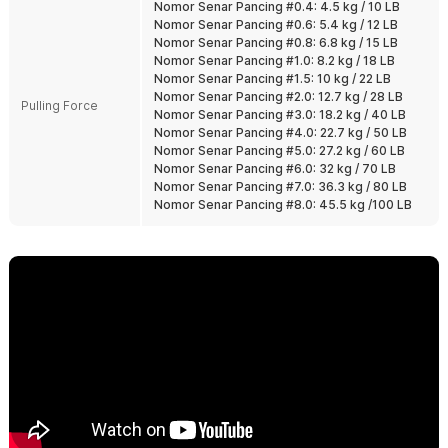
Nomor Senar Pancing #0.4: 4.5 kg / 10 LB
Tahan Abrasi dan Air Asin
Nomor Senar Pancing #0.6: 5.4 kg / 12 LB
Dirancang untuk menghadapi air tawar maupun air asin. Tetap
Nomor Senar Pancing #0.8: 6.8 kg / 15 LB
tangguh digunakan pada spot dengan batu, kayu, atau karang.
Nomor Senar Pancing #1.0: 8.2 kg / 18 LB
Cocok untuk pemancing harian maupun trip laut.
Nomor Senar Pancing #1.5: 10 kg / 22 LB
Nomor Senar Pancing #2.0: 12.7 kg / 28 LB
Banyak Pilihan Ukuran PE
Pulling Force
Nomor Senar Pancing #3.0: 18.2 kg / 40 LB
Tersedia dari ukuran thick line kecil hingga besar sesuai target ikan.
Nomor Senar Pancing #4.0: 22.7 kg / 50 LB
Bisa dipilih untuk ikan kecil, predator air tawar, hingga ikan laut
Nomor Senar Pancing #5.0: 27.2 kg / 60 LB
besar. Tinggal sesuaikan dengan reel dan teknik memancing Anda.
Nomor Senar Pancing #6.0: 32 kg / 70 LB
Nomor Senar Pancing #7.0: 36.3 kg / 80 LB
Kelengkapan Produk
Nomor Senar Pancing #8.0: 45.5 kg /100 LB
Rincian yang Anda dapatkan untuk pembelian produk ini:
1 x TaffSPORT Senar Pancing PE 4 Braided Strand Fishing Line
300M - BLTP