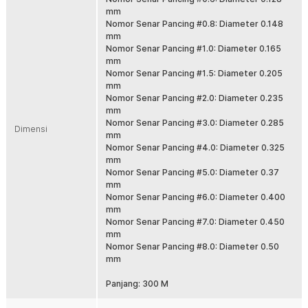
digunakan di laut, sungai, dan kolam dengan performa stabil saat casting
mm
maupun fight ikan besar. Solusi tepat untuk pemancing pemula hingga
Nomor Senar Pancing #0.8: Diameter 0.148
profesional.
mm
Nomor Senar Pancing #1.0: Diameter 0.165
Fitur
mm
Nomor Senar Pancing #1.5: Diameter 0.205
Material PE Braided 4 Strand Kuat
mm
Menggunakan bahan PE braided 4 anyaman yang terkenal kuat dan
Nomor Senar Pancing #2.0: Diameter 0.235
tahan lama. Struktur serat rapat membantu menahan tarikan besar
mm
saat strike. Cocok untuk area berbatu, karang, dan spot ekstrem.
Nomor Senar Pancing #3.0: Diameter 0.285
Dimensi
Panjang 300 M Lebih Fleksibel
mm
Nomor Senar Pancing #4.0: Diameter 0.325
Dengan panjang 300 M, senar cukup untuk pengisian spool reel
mm
ukuran kecil hingga menengah. Bisa digunakan untuk beberapa
Nomor Senar Pancing #5.0: Diameter 0.37
setup sekaligus. Lebih hemat dibanding membeli spool kecil
mm
berulang kali.
Nomor Senar Pancing #6.0: Diameter 0.400
Diameter Presisi dan Casting Jauh
mm
Diameter senar dibuat presisi agar lebih licin saat keluar dari spool.
Nomor Senar Pancing #7.0: Diameter 0.450
Membantu lemparan lebih jauh dan akurat saat casting. Sangat
mm
cocok untuk teknik mancing aktif.
Nomor Senar Pancing #8.0: Diameter 0.50
mm
Sensitif Saat Strike
Karakter braided line memiliki stretch rendah sehingga lebih
Panjang: 300 M
sensitif terhadap getaran kecil. Gigitan ikan lebih cepat terasa di
tangan. Hookset jadi lebih responsif dan maksimal.