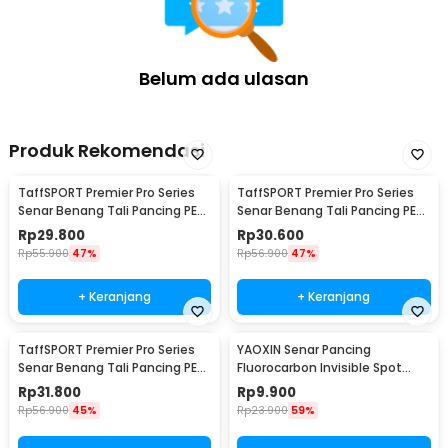
Belum ada ulasan
Produk Rekomendasi
TaffSPORT Premier Pro Series
TaffSPORT Premier Pro Series
Senar Benang Tali Pancing PE
Senar Benang Tali Pancing PE
Braided 300M 0.33mm
Braided 300M 0.23mm
Rp
29.800
Rp
30.600
Rp
55.900
47%
Rp
56.900
47%
+ Keranjang
+ Keranjang
TaffSPORT Premier Pro Series
YAOXIN Senar Pancing
Senar Benang Tali Pancing PE
Fluorocarbon Invisible Spot
Braided 300M 0.14mm
Fishing Line 100M 4.0 - OY0068
Rp
31.800
Rp
9.900
Rp
56.900
45%
Rp
23.900
59%