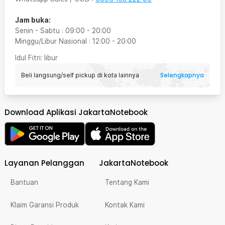
Jam buka:
Senin - Sabtu
:
09:00
-
20:00
Minggu/Libur Nasional
:
12:00
-
20:00
Idul Fitri
: libur
Selengkapnya
Beli langsung/self pickup di kota lainnya
Download Aplikasi JakartaNotebook
Layanan Pelanggan
JakartaNotebook
Bantuan
Tentang Kami
Klaim Garansi Produk
Kontak Kami