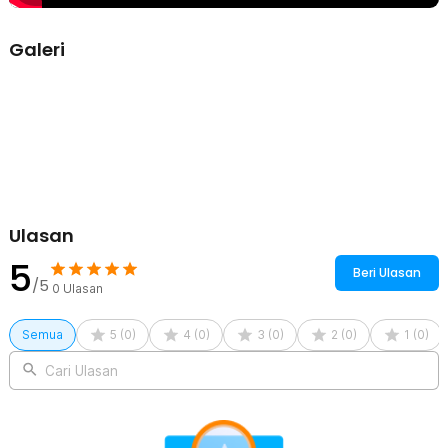
Galeri
Ulasan
5
Beri Ulasan
/5
0
Ulasan
Semua
5
(
0
)
4
(
0
)
3
(
0
)
2
(
0
)
1
(
0
)
Cari Ulasan