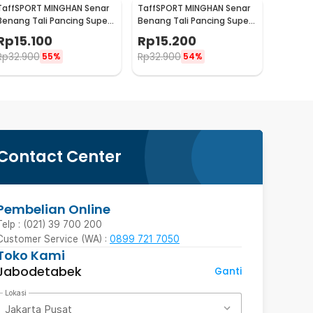
TaffSPORT MINGHAN Senar
TaffSPORT MINGHAN Senar
Benang Tali Pancing Super
Benang Tali Pancing Super
PE Braided Line 100M 2.0 -
PE Braided Line 100M 3.0 -
Rp
15.100
Rp
15.200
X4
X4
Rp
32.900
Rp
32.900
55%
54%
Contact Center
Pembelian Online
Telp : (021) 39 700 200
Customer Service (WA) :
0899 721 7050
Toko Kami
Jabodetabek
Ganti
Lokasi
Jakarta Pusat