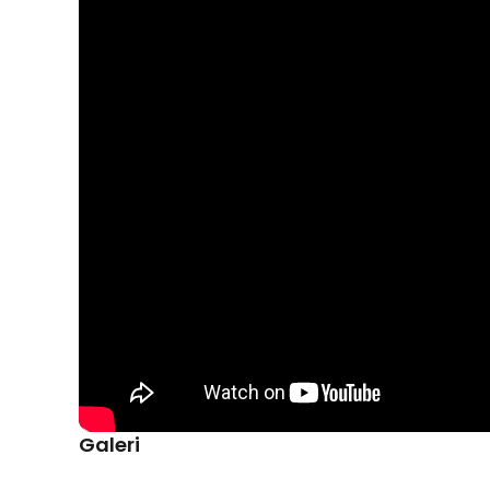
Kelengkapan Produk
Rincian yang Anda dapatkan untuk pembelian produk ini
1 x TaffSPORT Senar Pancing PE 4 Braided Strand F
Galeri