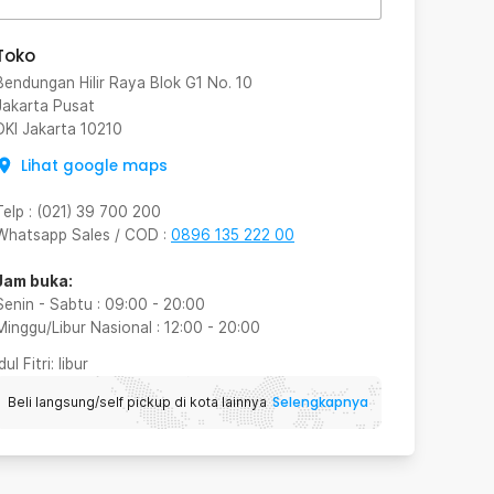
Toko
Bendungan Hilir Raya Blok G1 No. 10
Jakarta Pusat
DKI Jakarta
10210
Lihat google maps
Telp
:
(021) 39 700 200
Whatsapp Sales / COD
:
0896 135 222 00
Jam buka:
Senin - Sabtu
:
09:00
-
20:00
Minggu/Libur Nasional
:
12:00
-
20:00
Idul Fitri
: libur
Selengkapnya
Beli langsung/self pickup di kota lainnya