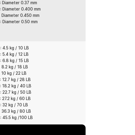
: Diameter 0.37 mm
: Diameter 0.400 mm
: Diameter 0.450 mm
ool reel ukuran kecil hingga menengah.
: Diameter 0.50 mm
emat dibanding membeli spool kecil
ar dari spool. Membantu lemparan lebih
 4.5 kg / 10 LB
k mancing aktif.
 5.4 kg / 12 LB
 6.8 kg / 15 LB
 8.2 kg / 18 LB
bih sensitif terhadap getaran kecil.
 10 kg / 22 LB
lebih responsif dan maksimal.
 12.7 kg / 28 LB
 18.2 kg / 40 LB
. Tetap tangguh digunakan pada spot
 22.7 kg / 50 LB
 harian maupun trip laut.
 27.2 kg / 60 LB
 32 kg / 70 LB
 36.3 kg / 80 LB
arget ikan. Bisa dipilih untuk ikan kecil,
 45.5 kg /100 LB
suaikan dengan reel dan teknik memancing