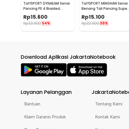
TaffSPORT DYNAEAM Senar
TaffSPORT MINGHAN Senar
Pancing PE 4 Braided
Benang Tali Pancing Super
Strand Fishing Line 100M 1.0
PE Braided Line 100M 0.4 -
Rp
15.600
Rp
15.100
- FM10
X4
Rp
33.900
Rp
32.900
54%
55%
Download Aplikasi JakartaNotebook
Layanan Pelanggan
JakartaNoteb
Bantuan
Tentang Kami
Klaim Garansi Produk
Kontak Kami