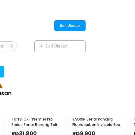
Beri Ulasan
1
(
0
)
Cari Ulasan
asan
TaffSPORT Premier Pro
YAOXIN Senar Pancing
Series Senar Benang Tali
Fluorocarbon Invisible Spot
Pancing PE Braided 300M
Fishing Line 100M 4.0 -
Rp
31.800
Rp
9.900