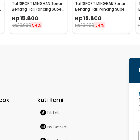
TaffSPORT MINGHAN Senar
TaffSPORT MINGHAN Senar
Benang Tali Pancing Super
Benang Tali Pancing Super
PE Braided Line 100M 0.8 -
PE Braided Line 100M 1.0 -
Rp
15.800
Rp
15.800
X4
X4
Rp
33.900
Rp
33.900
54%
54%
ook
Ikuti Kami
Tiktok
Instagram