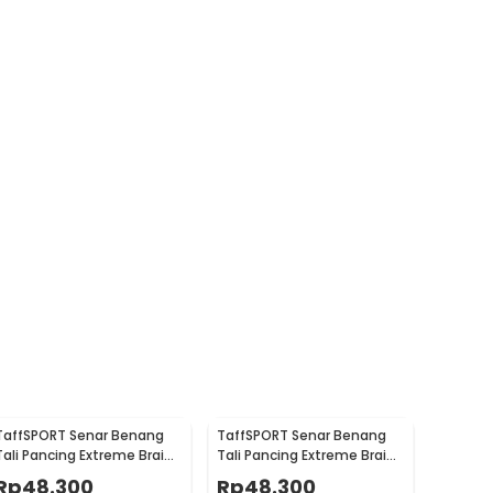
TaffSPORT Senar Benang
TaffSPORT Senar Benang
Tali Pancing Extreme Braid
Tali Pancing Extreme Braid
5.0 500M - FM-PEL
3.0 500M - FM-PEL
Rp
48.300
Rp
48.300