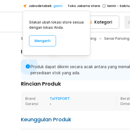
Jabodetabek
ganti
Toko Jakarta Utara
Toko Tangerang
Kategori
A
Silakan ubah lokasi store sesuai
Toko Cikupa
dengan lokasi Anda.
Pick n Go Jakarta Barat
Senin - J
Sport & Outdoor
Olahraga Memancing
Senar Pancing
Mengerti
Pick n Go Bekasi
Senin - Jumat (08
Pick n Go Depok
Senin - Jumat (08
Informasi Penting
Toko Jakarta Pusat
Senin - Sabtu
Produk dapat dikirim secara acak antara yang memaka
Toko Jakarta Barat
Senin - Sabtu
persediaan stok yang ada.
Toko Jakarta Utara
Rincian Produk
Toko Tangerang
Toko Cikupa
Brand
TaffSPORT
Berat
Pick n Go Jakarta Barat
Senin - J
Garansi
-
Dime
Pick n Go Bekasi
Senin - Jumat (08
Keunggulan Produk
Pick n Go Depok
Senin - Jumat (08