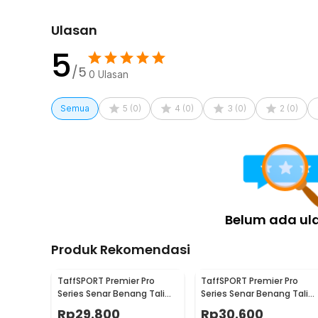
Ulasan
5
/5
0
Ulasan
Semua
5
(
0
)
4
(
0
)
3
(
0
)
2
(
0
)
Belum ada ul
Produk Rekomendasi
TaffSPORT Premier Pro
TaffSPORT Premier Pro
Series Senar Benang Tali
Series Senar Benang Tali
Pancing PE Braided 300M
Pancing PE Braided 300M
Rp
29.800
Rp
30.600