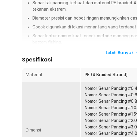
Senar tali pancing terbuat dari material PE braided 
tekanan ekstrem.
Diameter presisi dan bobot ringan memungkinkan cast
Cocok digunakan di lokasi menantang yang terdapat b
Senar lentur namun kuat, cocok metode mancing castin
bottom fishing.
Dapat digunakan di air asin yang korosif atau air ta
Lebih Banyak
Spesifikasi
Overview
Jangan sampai momen strike lepas hanya karena senar m
Material
PE (4 Braided Strand)
braided 300M dari TaffSPORT yang dirancang kuat, halus,
memancing. Cocok digunakan di laut, sungai, dan kolam d
Nomor Senar Pancing #0.4
fight ikan besar. Solusi tepat untuk pemancing pemula hin
Nomor Senar Pancing #0.6
Nomor Senar Pancing #0.8
Fitur
Nomor Senar Pancing #1.0
Nomor Senar Pancing #1.5
Material PE Braided 4 Strand Kuat
Nomor Senar Pancing #2.0
Menggunakan bahan PE braided 4 anyaman yang terkena
Nomor Senar Pancing #3.0
Dimensi
rapat membantu menahan tarikan besar saat strike. Co
Nomor Senar Pancing #4.0