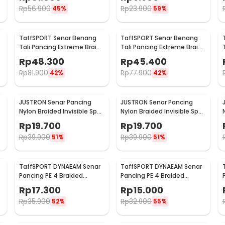
0.14mm
OY0068
Rp
56.900
Rp
23.900
45%
59%
TaffSPORT Senar Benang
TaffSPORT Senar Benang
Tali Pancing Extreme Braid
Tali Pancing Extreme Braid
0.4 500M - FM-PEL
1.2 500M - FM-PEL
Rp
48.300
Rp
45.400
Rp
81.900
Rp
77.900
42%
42%
JUSTRON Senar Pancing
JUSTRON Senar Pancing
Nylon Braided Invisible Spot
Nylon Braided Invisible Spot
Fishing Line 500M 0.6 - DPLS
Fishing Line 500M 0.4 -
Rp
19.700
Rp
19.700
DPLS
Rp
39.900
Rp
39.900
51%
51%
TaffSPORT DYNAEAM Senar
TaffSPORT DYNAEAM Senar
Pancing PE 4 Braided
Pancing PE 4 Braided
Strand Fishing Line 100M 0.2
Strand Fishing Line 100M 0.6
Rp
17.300
Rp
15.000
- FM10
- FM10
Rp
35.900
Rp
32.900
52%
55%