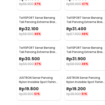
0.33mm
0.23mm
Rp
55.900
Rp
56.900
47%
47%
TaffSPORT Senar Benang
TaffSPORT Senar Benang
Tali Pancing Extreme Braid
Tali Pancing Extreme Braid
1.2 300M - FM-PEL
2.5 300M - FM-PEL
Rp
32.100
Rp
31.400
Rp
58.900
Rp
57.900
46%
46%
TaffSPORT Senar Benang
TaffSPORT Senar Benang
Tali Pancing Extreme Braid
Tali Pancing Extreme Braid
3.0 300M - FM-PEL
5.0 300M - FM-PEL
Rp
30.500
Rp
31.900
Rp
56.900
Rp
58.900
47%
46%
JUSTRON Senar Pancing
JUSTRON Senar Pancing
Nylon Invisible Spot Fishing
Nylon Invisible Spot Fishing
Line 500M 4.0 - MR-500M
Line 500M 6.0 - MR-500M
Rp
19.800
Rp
19.200
Rp
39.900
Rp
38.900
51%
51%