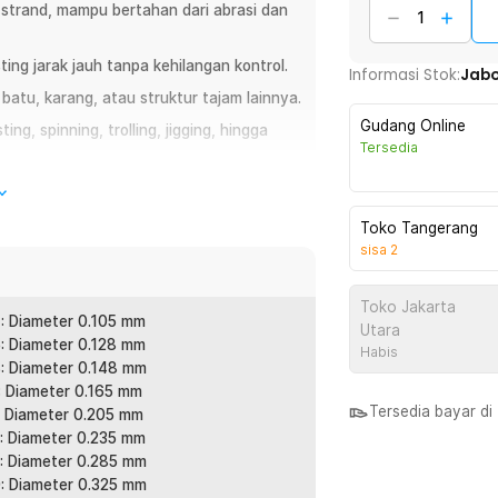
4 strand, mampu bertahan dari abrasi dan
ing jarak jauh tanpa kehilangan kontrol.
Informasi Stok:
Jab
atu, karang, atau struktur tajam lainnya.
Gudang Online
g, spinning, trolling, jigging, hingga
Tersedia
war yang berarus deras.
Toko Tangerang
sisa
2
udah putus. Gunakan senar pancing PE
 dan tahan abrasi untuk berbagai kondisi
Toko Jakarta
engan performa stabil saat casting maupun
: Diameter 0.105 mm
Utara
gga profesional.
: Diameter 0.128 mm
Habis
: Diameter 0.148 mm
: Diameter 0.165 mm
Tersedia bayar d
: Diameter 0.205 mm
: Diameter 0.235 mm
l kuat dan tahan lama. Struktur serat
: Diameter 0.285 mm
cok untuk area berbatu, karang, dan spot
: Diameter 0.325 mm