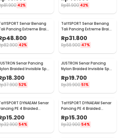
Rp
81.900
Rp
81.900
42%
42%
TaffSPORT Senar Benang
TaffSPORT Senar Benang
Tali Pancing Extreme Braid
Tali Pancing Extreme Braid
2.5 500M - FM-PEL
0.4 300M - FM-PEL
Rp
48.800
Rp
31.800
Rp
82.900
Rp
58.900
42%
47%
JUSTRON Senar Pancing
JUSTRON Senar Pancing
Nylon Braided Invisible Spot
Nylon Braided Invisible Spot
Fishing Line 500M 1.2 - DPLS
Fishing Line 500M 1.0 - DPLS
Rp
18.300
Rp
19.700
Rp
37.900
Rp
39.900
52%
51%
TaffSPORT DYNAEAM Senar
TaffSPORT DYNAEAM Senar
Pancing PE 4 Braided
Pancing PE 4 Braided
Strand Fishing Line 100M 0.4
Strand Fishing Line 100M 0.8
Rp
15.200
Rp
15.300
- FM10
- FM10
Rp
32.900
Rp
32.900
54%
54%