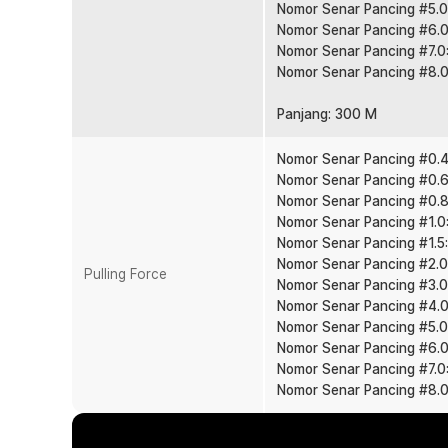
ekstrem.
Nomor Senar Pancing #5.0
Panjang 300 M Lebih Fleksibel
Nomor Senar Pancing #6.0
Nomor Senar Pancing #7.0
Dengan panjang 300 M, senar cukup untuk pengisian sp
Nomor Senar Pancing #8.0
Bisa digunakan untuk beberapa setup sekaligus. Lebih h
berulang kali.
Panjang: 300 M
Diameter Presisi dan Casting Jauh
Diameter senar dibuat presisi agar lebih licin saat kelu
Nomor Senar Pancing #0.4:
jauh dan akurat saat casting. Sangat cocok untuk tekni
Nomor Senar Pancing #0.6:
Sensitif Saat Strike
Nomor Senar Pancing #0.8:
Nomor Senar Pancing #1.0:
Karakter braided line memiliki stretch rendah sehingga le
Nomor Senar Pancing #1.5:
Gigitan ikan lebih cepat terasa di tangan. Hookset jadi 
Nomor Senar Pancing #2.0:
Pulling Force
Tahan Abrasi dan Air Asin
Nomor Senar Pancing #3.0:
Dirancang untuk menghadapi air tawar maupun air asin
Nomor Senar Pancing #4.0:
dengan batu, kayu, atau karang. Cocok untuk pemancing
Nomor Senar Pancing #5.0:
Nomor Senar Pancing #6.0:
Banyak Pilihan Ukuran PE
Nomor Senar Pancing #7.0:
Tersedia dari ukuran thick line kecil hingga besar sesuai t
Nomor Senar Pancing #8.0:
predator air tawar, hingga ikan laut besar. Tinggal se
Anda.