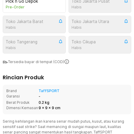
Pick n Go Depok
Toko Jakarta Pusat
Pre-Order
Habis
Toko Jakarta Barat
Toko Jakarta Utara
Habis
Habis
Toko Tangerang
Toko Cikupa
Habis
Habis
Tersedia bayar di tempat (COD)
Rincian Produk
Brand
TaffSPORT
Garansi
-
Berat Produk
0.2 kg
Dimensi Kemasan
9
x
9
x
9
cm
Sering kehilangan ikan karena senar mudah putus, kusut, atau kurang
sensitif saat strike? Saat memancing di sungai maupun laut, kualitas
senar pancing sangat menentukan hasil tangkapan. TaffSPORT