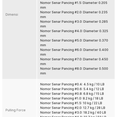
Nomor Senar Pancing #1.5: Diameter 0.205
Panjang 300 M Lebih Hemat
mm
Dengan panjang 300 M, Anda bisa mengisi spool reel dengan
Nomor Senar Pancing #2.0: Diameter 0.235
optimal atau membagi penggunaan fishing line untuk beberapa
Dimensi
mm
reel. Lebih ekonomis dibanding membeli gulungan pendek
Nomor Senar Pancing #3.0: Diameter 0.285
berulang kali. Ideal untuk pemancing aktif.
mm
Cocok untuk Air Tawar dan Air Laut
Nomor Senar Pancing #4.0: Diameter 0.325
Material PE tahan digunakan di berbagai kondisi perairan. Cocok
mm
untuk sungai, danau, tambak, hingga laut. Pilihan tepat untuk yang
Nomor Senar Pancing #5.0: Diameter 0.370
membutuhkan satu senar pancing serbaguna untuk berbagai trip.
mm
Nomor Senar Pancing #6.0: Diameter 0.400
Banyak Pilihan Ukuran PE
mm
Tersedia dari ukuran 0.105 mm hingga 0.500 mm sesuai target ikan.
Nomor Senar Pancing #7.0: Diameter 0.450
Bisa dipilih untuk ikan kecil, predator air tawar, hingga ikan laut
mm
besar. Tinggal sesuaikan dengan reel dan teknik memancing Anda.
Nomor Senar Pancing #8.0: Diameter 0.500
mm
Kelengkapan Produk
Nomor Senar Pancing #0.4: 4.5 kg / 10 LB
Rincian yang Anda dapatkan untuk pembelian produk ini:
Nomor Senar Pancing #0.6: 5.4 kg / 12 LB
1 x TaffSPORT Senar Pancing PE 4 Braided Strand Fishing Line
Nomor Senar Pancing #0.8: 6.8 kg / 15 LB
300M - DM3
Nomor Senar Pancing #1.0: 8.2 kg / 18 LB
Nomor Senar Pancing #1.5: 10 kg / 22 LB
Nomor Senar Pancing #2.0: 12.7 kg / 28 LB
Pulling Force
Nomor Senar Pancing #3.0: 18.2 kg / 40 LB