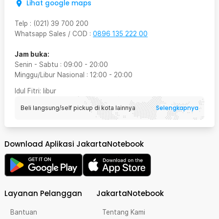
Lihat google maps
Telp
:
(021) 39 700 200
Whatsapp Sales / COD
:
0896 135 222 00
Jam buka:
Senin - Sabtu
:
09:00
-
20:00
Minggu/Libur Nasional
:
12:00
-
20:00
Idul Fitri
: libur
Selengkapnya
Beli langsung/self pickup di kota lainnya
Download Aplikasi JakartaNotebook
Layanan Pelanggan
JakartaNotebook
Bantuan
Tentang Kami