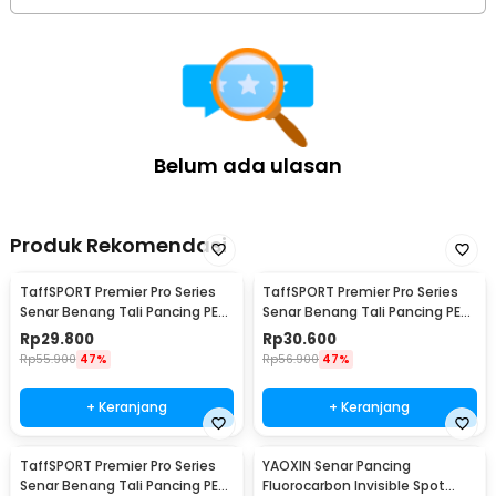
Belum ada ulasan
Produk Rekomendasi
TaffSPORT Premier Pro Series
TaffSPORT Premier Pro Series
Senar Benang Tali Pancing PE
Senar Benang Tali Pancing PE
Braided 300M 0.33mm
Braided 300M 0.23mm
Rp
29.800
Rp
30.600
Rp
55.900
47%
Rp
56.900
47%
+ Keranjang
+ Keranjang
TaffSPORT Premier Pro Series
YAOXIN Senar Pancing
Senar Benang Tali Pancing PE
Fluorocarbon Invisible Spot