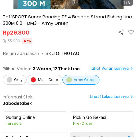
1 / 8
TaffSPORT Senar Pancing PE 4 Braided Strand Fishing Line
300M 6.0 - DM3
-
Army Green
Rp
29.800
Rp
55.900
47
%
Belum ada ulasan
•
SKU
OITH0TAG
Lihat Varian Lainnya
Pilihan Varian:
3
Warna,
12 Thick Line
Gray
Multi-Color
Army Green
Lihat
1
Lokasi Lainnya
Informasi Stok:
Jabodetabek
Gudang Online
Pick n Go Bekasi
Tersedia
Pre-Order