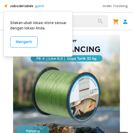
Jabodetabek
ganti
Order Tracking
Alat Kopi
Silakan ubah lokasi store sesuai
dengan lokasi Anda.
Mengerti