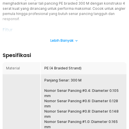
menghadirkan senar tali pancing PE braided 300 M dengan konstruksi 4
serat kuat yang dirancang untuk performa maksimal. Cocok untuk angler
pemula hingga profesional yang butuh senar pancing tangguh dan
responsif.
Fitur
Anyaman PE 4 Serat Super Kuat
Lebih Banyak
Menggunakan material PE braided 4 strand dengan anyaman rapat
untuk menghasilkan daya tahan tinggi saat melawan ikan agresif.
Spesifikasi
Struktur ini membantu mengurangi risiko putus saat tarikan
mendadak. Cocok digunakan sebagai senar pancing harian maupun
trip mancing berat.
Material
PE (4 Braided Strand)
Tarikan Sensitif, Strike Lebih Cepat
Karakter low stretch membuat getaran kecil dari umpan atau gigitan
Panjang Senar: 300 M
ikan lebih cepat terasa di tangan. Anda bisa merespons strike lebih
sigap dan akurat. Sangat membantu untuk teknik casting, jigging,
Nomor Senar Pancing #0.4: Diameter 0.105
maupun bottom fishing.
mm
Nomor Senar Pancing #0.6: Diameter 0.128
Diameter Tipis, Lemparan Lebih Jauh
mm
Meski kuat, senar tetap memiliki diameter relatif tipis sehingga
Nomor Senar Pancing #0.8: Diameter 0.148
hambatan udara dan air lebih rendah. Hasilnya lemparan menjadi
mm
lebih jauh dan lebih presisi. Cocok untuk area spot ikan yang jauh
Nomor Senar Pancing #1.0: Diameter 0.165
dari bibir pantai atau tepi sungai.
mm