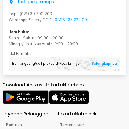
Lihat google maps
Telp
:
(021) 39 700 200
Whatsapp Sales / COD
:
0896 135 222 00
Jam buka:
Senin - Sabtu
:
09:00
-
20:00
Minggu/Libur Nasional
:
12:00
-
20:00
Idul Fitri
: libur
Selengkapnya
Beli langsung/self pickup di kota lainnya
Download Aplikasi JakartaNotebook
Layanan Pelanggan
JakartaNotebook
Bantuan
Tentang Kami