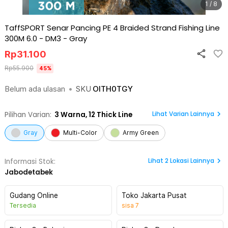
1 / 8
TaffSPORT Senar Pancing PE 4 Braided Strand Fishing Line
300M 6.0 - DM3
-
Gray
Rp
31.100
Rp
55.900
45
%
Belum ada ulasan
•
SKU
OITH0TGY
Lihat Varian Lainnya
Pilihan Varian:
3
Warna,
12 Thick Line
Gray
Multi-Color
Army Green
Lihat
2
Lokasi Lainnya
Informasi Stok:
Jabodetabek
Gudang Online
Toko Jakarta Pusat
Tersedia
sisa
7