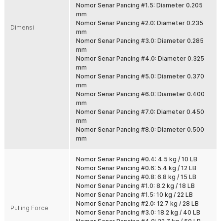
Nomor Senar Pancing #1.5: Diameter 0.205
Panjang 300 M Lebih Hemat
mm
Dengan panjang 300 M, Anda bisa mengisi spool reel dengan
Nomor Senar Pancing #2.0: Diameter 0.235
optimal atau membagi penggunaan fishing line untuk beberapa
Dimensi
mm
reel. Lebih ekonomis dibanding membeli gulungan pendek
Nomor Senar Pancing #3.0: Diameter 0.285
berulang kali. Ideal untuk pemancing aktif.
mm
Cocok untuk Air Tawar dan Air Laut
Nomor Senar Pancing #4.0: Diameter 0.325
Material PE tahan digunakan di berbagai kondisi perairan. Cocok
mm
untuk sungai, danau, tambak, hingga laut. Pilihan tepat untuk yang
Nomor Senar Pancing #5.0: Diameter 0.370
membutuhkan satu senar pancing serbaguna untuk berbagai trip.
mm
Nomor Senar Pancing #6.0: Diameter 0.400
Banyak Pilihan Ukuran PE
mm
Tersedia dari ukuran 0.105 mm hingga 0.500 mm sesuai target ikan.
Nomor Senar Pancing #7.0: Diameter 0.450
Bisa dipilih untuk ikan kecil, predator air tawar, hingga ikan laut
mm
besar. Tinggal sesuaikan dengan reel dan teknik memancing Anda.
Nomor Senar Pancing #8.0: Diameter 0.500
mm
Kelengkapan Produk
Nomor Senar Pancing #0.4: 4.5 kg / 10 LB
Rincian yang Anda dapatkan untuk pembelian produk ini:
Nomor Senar Pancing #0.6: 5.4 kg / 12 LB
1 x TaffSPORT Senar Pancing PE 4 Braided Strand Fishing Line
Nomor Senar Pancing #0.8: 6.8 kg / 15 LB
300M - DM3
Nomor Senar Pancing #1.0: 8.2 kg / 18 LB
Nomor Senar Pancing #1.5: 10 kg / 22 LB
Nomor Senar Pancing #2.0: 12.7 kg / 28 LB
Pulling Force
Nomor Senar Pancing #3.0: 18.2 kg / 40 LB