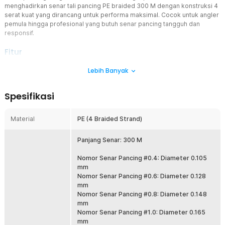
menghadirkan senar tali pancing PE braided 300 M dengan konstruksi 4
serat kuat yang dirancang untuk performa maksimal. Cocok untuk angler
pemula hingga profesional yang butuh senar pancing tangguh dan
responsif.
Fitur
Anyaman PE 4 Serat Super Kuat
Lebih Banyak
Menggunakan material PE braided 4 strand dengan anyaman rapat
untuk menghasilkan daya tahan tinggi saat melawan ikan agresif.
Spesifikasi
Struktur ini membantu mengurangi risiko putus saat tarikan
mendadak. Cocok digunakan sebagai senar pancing harian maupun
trip mancing berat.
Material
PE (4 Braided Strand)
Tarikan Sensitif, Strike Lebih Cepat
Karakter low stretch membuat getaran kecil dari umpan atau gigitan
Panjang Senar: 300 M
ikan lebih cepat terasa di tangan. Anda bisa merespons strike lebih
sigap dan akurat. Sangat membantu untuk teknik casting, jigging,
Nomor Senar Pancing #0.4: Diameter 0.105
maupun bottom fishing.
mm
Nomor Senar Pancing #0.6: Diameter 0.128
Diameter Tipis, Lemparan Lebih Jauh
mm
Meski kuat, senar tetap memiliki diameter relatif tipis sehingga
Nomor Senar Pancing #0.8: Diameter 0.148
hambatan udara dan air lebih rendah. Hasilnya lemparan menjadi
mm
lebih jauh dan lebih presisi. Cocok untuk area spot ikan yang jauh
Nomor Senar Pancing #1.0: Diameter 0.165
dari bibir pantai atau tepi sungai.
mm