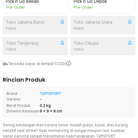
Pick n Go Bekasi
Pick n Go Depok
Pre-Order
Pre-Order
Toko Jakarta Barat
Toko Jakarta Utara
Habis
Habis
Toko Tangerang
Toko Cikupa
Habis
Habis
Tersedia bayar di tempat (COD)
Rincian Produk
Brand
TaffSPORT
Garansi
-
Berat Produk
0.2 kg
Dimensi Kemasan
9
x
9
x
9
cm
Sering kehilangan ikan karena senar mudah putus, kusut, atau kurang
sensitif saat strike? Saat memancing di sungai maupun laut, kualitas
senar pancing sangat menentukan hasil tangkapan. TaffSPORT