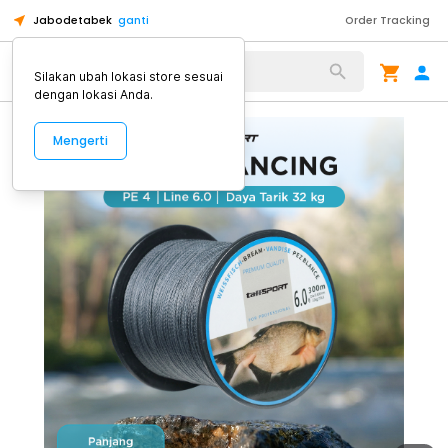
Jabodetabek
ganti
Order Tracking
Alat Kopi
Silakan ubah lokasi store sesuai
dengan lokasi Anda.
Mengerti