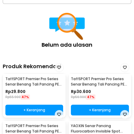
Belum ada ulasan
Produk Rekomendasi
TaffSPORT Premier Pro Series
TaffSPORT Premier Pro Series
Senar Benang Tali Pancing PE
Senar Benang Tali Pancing PE
Braided 300M 0.33mm
Braided 300M 0.23mm
Rp
29.800
Rp
30.600
Rp
55.900
47%
Rp
56.900
47%
+ Keranjang
+ Keranjang
TaffSPORT Premier Pro Series
YAOXIN Senar Pancing
Senar Benang Tali Pancing PE
Fluorocarbon Invisible Spot