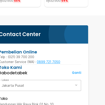
Rp
32.900
Rp
32.900
55%
54%
Contact Center
Pembelian Online
Telp : (021) 39 700 200
Customer Service (WA) :
0899 721 7050
Toko Kami
Jabodetabek
Ganti
Lokasi
Jakarta Pusat
Toko
Bendungan Hilir Raya Blok G1 No. 10