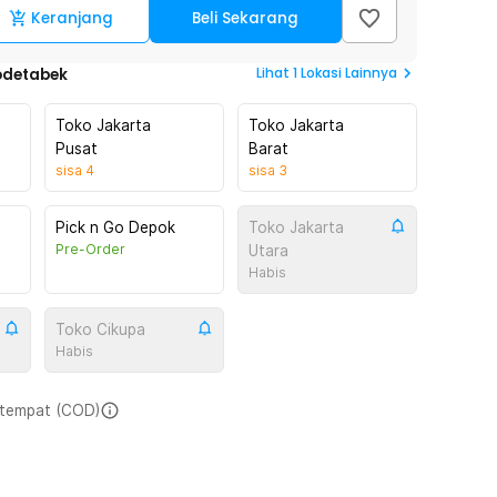
Keranjang
Beli Sekarang
Lihat
1
Lokasi Lainnya
odetabek
Toko Jakarta
Toko Jakarta
Pusat
Barat
sisa
4
sisa
3
Pick n Go Depok
Toko Jakarta
Pre-Order
Utara
Habis
Toko Cikupa
Habis
i tempat (COD)