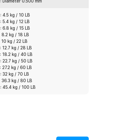
: Diameter 0.500 mm
 4.5 kg / 10 LB
get ikan. Bisa dipilih untuk ikan kecil,
 5.4 kg / 12 LB
suaikan dengan reel dan teknik memancing
 6.8 kg / 15 LB
 8.2 kg / 18 LB
 10 kg / 22 LB
 12.7 kg / 28 LB
 18.2 kg / 40 LB
:
 22.7 kg / 50 LB
ishing Line 300M - DM3
 27.2 kg / 60 LB
 32 kg / 70 LB
 36.3 kg / 80 LB
 45.4 kg / 100 LB