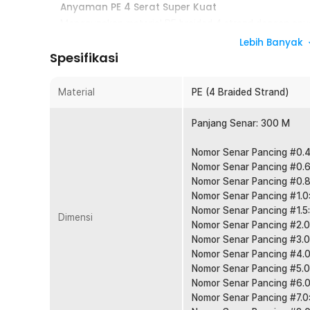
Anyaman PE 4 Serat Super Kuat
Menggunakan material PE braided 4 strand dengan any
tahan tinggi saat melawan ikan agresif. Struktur ini m
Lebih Banyak
tarikan mendadak. Cocok digunakan sebagai senar panc
Spesifikasi
Tarikan Sensitif, Strike Lebih Cepat
Karakter low stretch membuat getaran kecil dari umpan a
Material
PE (4 Braided Strand)
tangan. Anda bisa merespons strike lebih sigap dan ak
casting, jigging, maupun bottom fishing.
Panjang Senar: 300 M
Diameter Tipis, Lemparan Lebih Jauh
Nomor Senar Pancing #0.4
Meski kuat, senar tetap memiliki diameter relatif tipis 
Nomor Senar Pancing #0.6
rendah. Hasilnya lemparan menjadi lebih jauh dan lebih 
Nomor Senar Pancing #0.8
jauh dari bibir pantai atau tepi sungai.
Nomor Senar Pancing #1.0
Panjang 300 M Lebih Hemat
Nomor Senar Pancing #1.5
Dimensi
Dengan panjang 300 M, Anda bisa mengisi spool reel 
Nomor Senar Pancing #2.0
fishing line untuk beberapa reel. Lebih ekonomis diban
Nomor Senar Pancing #3.0
kali. Ideal untuk pemancing aktif.
Nomor Senar Pancing #4.0
Nomor Senar Pancing #5.0
Cocok untuk Air Tawar dan Air Laut
Nomor Senar Pancing #6.0
Material PE tahan digunakan di berbagai kondisi perair
Nomor Senar Pancing #7.0
hingga laut. Pilihan tepat untuk yang membutuhkan sa