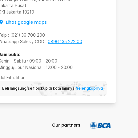
Jakarta Pusat
DKI Jakarta
10210
Lihat google maps
Telp
:
(021) 39 700 200
Whatsapp Sales / COD
:
0896 135 222 00
Jam buka:
Senin - Sabtu
:
09:00
-
20:00
Minggu/Libur Nasional
:
12:00
-
20:00
Idul Fitri
: libur
Selengkapnya
Beli langsung/self pickup di kota lainnya
Our partners