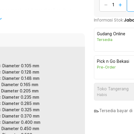
aman rapat untuk menghasilkan daya
embantu mengurangi risiko putus saat
Informasi Stok:
Jab
ing harian maupun trip mancing berat.
Gudang Online
tau gigitan ikan lebih cepat terasa di
Tersedia
urat. Sangat membantu untuk teknik
Pick n Go Bekasi
: Diameter 0.105 mm
Pre-Order
sehingga hambatan udara dan air lebih
: Diameter 0.128 mm
presisi. Cocok untuk area spot ikan yang
: Diameter 0.148 mm
: Diameter 0.165 mm
Toko Tangerang
: Diameter 0.205 mm
Habis
dengan optimal atau membagi penggunaan
: Diameter 0.235 mm
ding membeli gulungan pendek berulang
: Diameter 0.285 mm
: Diameter 0.325 mm
Tersedia bayar d
: Diameter 0.370 mm
: Diameter 0.400 mm
an. Cocok untuk sungai, danau, tambak,
: Diameter 0.450 mm
tu senar pancing serbaguna untuk