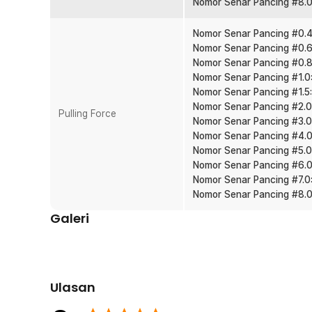
Nomor Senar Pancing #8.0
berbagai trip.
Banyak Pilihan Ukuran PE
Nomor Senar Pancing #0.4:
Tersedia dari ukuran 0.105 mm hingga 0.500 mm sesuai tar
Nomor Senar Pancing #0.6:
predator air tawar, hingga ikan laut besar. Tinggal se
Nomor Senar Pancing #0.8:
Anda.
Nomor Senar Pancing #1.0:
Nomor Senar Pancing #1.5:
Kelengkapan Produk
Nomor Senar Pancing #2.0:
Pulling Force
Nomor Senar Pancing #3.0:
Rincian yang Anda dapatkan untuk pembelian produk ini
Nomor Senar Pancing #4.0:
1 x TaffSPORT Senar Pancing PE 4 Braided Strand F
Nomor Senar Pancing #5.0:
Nomor Senar Pancing #6.0:
Nomor Senar Pancing #7.0:
Nomor Senar Pancing #8.0:
Galeri
Ulasan