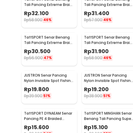
Tali Pancing Extreme Braid
Tali Pancing Extreme Braid
1.2 300M - FM-PEL
2.5 300M - FM-PEL
Rp
32.100
Rp
31.400
Rp
58.900
Rp
57.900
46%
46%
TaffSPORT Senar Benang
TaffSPORT Senar Benang
Tali Pancing Extreme Braid
Tali Pancing Extreme Braid
3.0 300M - FM-PEL
5.0 300M - FM-PEL
Rp
30.500
Rp
31.900
Rp
56.900
Rp
58.900
47%
46%
JUSTRON Senar Pancing
JUSTRON Senar Pancing
Nylon Invisible Spot Fishing
Nylon Invisible Spot Fishing
Line 500M 4.0 - MR-500M
Line 500M 6.0 - MR-500M
Rp
19.800
Rp
19.200
Rp
39.900
Rp
38.900
51%
51%
TaffSPORT DYNAEAM Senar
TaffSPORT MINGHAN Senar
Pancing PE 4 Braided
Benang Tali Pancing Super
Strand Fishing Line 100M 1.0
PE Braided Line 100M 0.4 -
Rp
15.600
Rp
15.100
- FM10
X4