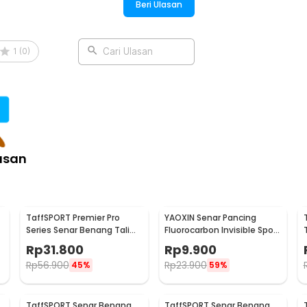
Beri Ulasan
1
(
0
)
Cari Ulasan
asan
TaffSPORT Premier Pro
YAOXIN Senar Pancing
Series Senar Benang Tali
Fluorocarbon Invisible Spot
Pancing PE Braided 300M
Fishing Line 100M 4.0 -
Rp
31.800
Rp
9.900
0.14mm
OY0068
Rp
56.900
Rp
23.900
45%
59%
TaffSPORT Senar Benang
TaffSPORT Senar Benang