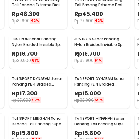
Tali Pancing Extreme Braid
Tali Pancing Extreme Braid
0.4 500M - FM-PEL
1.2 500M - FM-PEL
Rp
48.300
Rp
45.400
Rp
81.900
Rp
77.900
42%
42%
JUSTRON Senar Pancing
JUSTRON Senar Pancing
Nylon Braided Invisible Spot
Nylon Braided Invisible Spot
Fishing Line 500M 0.6 - DPLS
Fishing Line 500M 0.4 -
Rp
19.700
Rp
19.700
DPLS
Rp
39.900
Rp
39.900
51%
51%
TaffSPORT DYNAEAM Senar
TaffSPORT DYNAEAM Senar
Pancing PE 4 Braided
Pancing PE 4 Braided
Strand Fishing Line 100M 0.2
Strand Fishing Line 100M 0.6
Rp
17.300
Rp
15.000
- FM10
- FM10
Rp
35.900
Rp
32.900
52%
55%
TaffSPORT MINGHAN Senar
TaffSPORT MINGHAN Senar
Benang Tali Pancing Super
Benang Tali Pancing Super
PE Braided Line 100M 0.8 -
PE Braided Line 100M 1.0 -
Rp
15.800
Rp
15.800
X4
X4