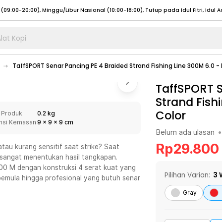
lat Kopi
umat (07:00 - 20:00), Sabtu - Minggu (08:00 - 20:00), Tutup pada Idul Fitri
Sele
TaffSPORT Senar Pancing PE 4 Braided Strand Fishing Line 300M 6.0 -
:00 - 20:00), Sabtu - Minggu/ Libur Nasional (08:00 - 17:00)
Selengkapnya
:00 - 20:00), Sabtu - Minggu/ Libur Nasional (08:00 - 17:00)
TaffSPORT S
Selengkapnya
Strand Fish
 (09:00-20:00), Minggu/Libur Nasional (12:00-20:00), Tutup pada Idul Fitri
Sele
Color
 Produk
0.2 kg
 (09:00-20:00), Minggu/Libur Nasional (12:00-20:00), Tutup pada Idul Fitri
Sele
nsi Kemasan
9
x
9
x
9
cm
Belum ada ulasan
•
Rp
29.800
tau kurang sensitif saat strike? Saat
 sangat menentukan hasil tangkapan.
00 M dengan konstruksi 4 serat kuat yang
umat (07:00 - 20:00), Sabtu - Minggu (08:00 - 20:00), Tutup pada Idul Fitri
Sele
Pilihan Varian:
3
pemula hingga profesional yang butuh senar
:00 - 20:00), Sabtu - Minggu/ Libur Nasional (08:00 - 17:00)
Selengkapnya
Gray
:00 - 20:00), Sabtu - Minggu/ Libur Nasional (08:00 - 17:00)
Selengkapnya