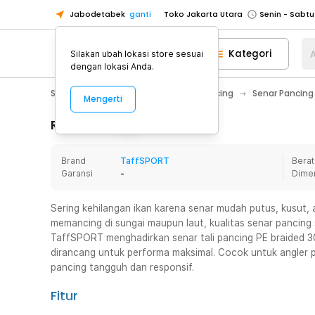
Jabodetabek
ganti
Toko Jakarta Utara
Toko Tangerang
Kategori
A
Silakan ubah lokasi store sesuai
Toko Cikupa
dengan lokasi Anda.
Pick n Go Jakarta Barat
Senin - J
Sport & Outdoor
Olahraga Memancing
Senar Pancing
Mengerti
Pick n Go Bekasi
Senin - Jumat (08
Pick n Go Depok
Senin - Jumat (08
Rincian Produk
Toko Jakarta Pusat
Senin - Sabtu
Brand
TaffSPORT
Berat
Toko Jakarta Barat
Senin - Sabtu
Garansi
-
Dime
Toko Jakarta Utara
Toko Tangerang
Sering kehilangan ikan karena senar mudah putus, kusut, a
memancing di sungai maupun laut, kualitas senar pancing
Toko Cikupa
TaffSPORT menghadirkan senar tali pancing PE braided 3
Pick n Go Jakarta Barat
Senin - J
dirancang untuk performa maksimal. Cocok untuk angler 
pancing tangguh dan responsif.
Pick n Go Bekasi
Senin - Jumat (08
Pick n Go Depok
Senin - Jumat (08
Fitur