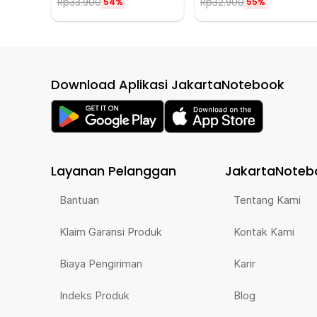
Rp
33.900
Rp
32.900
54%
55%
Download Aplikasi JakartaNotebook
Layanan Pelanggan
JakartaNoteb
Bantuan
Tentang Kami
Klaim Garansi Produk
Kontak Kami
Biaya Pengiriman
Karir
Indeks Produk
Blog