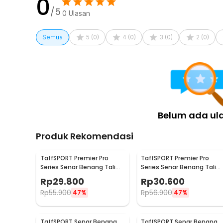
0
/5
0
Ulasan
Semua
5
(
0
)
4
(
0
)
3
(
0
)
2
(
0
)
Belum ada ul
Produk Rekomendasi
TaffSPORT Premier Pro
TaffSPORT Premier Pro
Series Senar Benang Tali
Series Senar Benang Tali
Pancing PE Braided 300M
Pancing PE Braided 300M
Rp
29.800
Rp
30.600
0.33mm
0.23mm
Rp
55.900
Rp
56.900
47%
47%
TaffSPORT Senar Benang
TaffSPORT Senar Benang