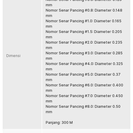
digunakan di laut, sungai, dan kolam dengan performa stabil saat casting
mm
maupun fight ikan besar. Solusi tepat untuk pemancing pemula hingga
Nomor Senar Pancing #0.8: Diameter 0.148
profesional.
mm
Nomor Senar Pancing #1.0: Diameter 0.165
Fitur
mm
Nomor Senar Pancing #1.5: Diameter 0.205
Material PE Braided 4 Strand Kuat
mm
Menggunakan bahan PE braided 4 anyaman yang terkenal kuat dan
Nomor Senar Pancing #2.0: Diameter 0.235
tahan lama. Struktur serat rapat membantu menahan tarikan besar
mm
saat strike. Cocok untuk area berbatu, karang, dan spot ekstrem.
Nomor Senar Pancing #3.0: Diameter 0.285
Dimensi
Panjang 300 M Lebih Fleksibel
mm
Nomor Senar Pancing #4.0: Diameter 0.325
Dengan panjang 300 M, senar cukup untuk pengisian spool reel
mm
ukuran kecil hingga menengah. Bisa digunakan untuk beberapa
Nomor Senar Pancing #5.0: Diameter 0.37
setup sekaligus. Lebih hemat dibanding membeli spool kecil
mm
berulang kali.
Nomor Senar Pancing #6.0: Diameter 0.400
Diameter Presisi dan Casting Jauh
mm
Diameter senar dibuat presisi agar lebih licin saat keluar dari spool.
Nomor Senar Pancing #7.0: Diameter 0.450
Membantu lemparan lebih jauh dan akurat saat casting. Sangat
mm
cocok untuk teknik mancing aktif.
Nomor Senar Pancing #8.0: Diameter 0.50
mm
Sensitif Saat Strike
Karakter braided line memiliki stretch rendah sehingga lebih
Panjang: 300 M
sensitif terhadap getaran kecil. Gigitan ikan lebih cepat terasa di
tangan. Hookset jadi lebih responsif dan maksimal.