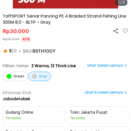
1 / 9
TaffSPORT Senar Pancing PE 4 Braided Strand Fishing Line
300M 8.0 - BLTP
-
Gray
Rp
30.000
Rp
55.900
47
%
•
SKU
B9TH10GY
5
(
3
)
Lihat Varian Lainnya
Pilihan Varian:
2
Warna,
12 Thick Line
Green
Gray
Lihat
6
Lokasi Lainnya
Informasi Stok:
Jabodetabek
Gudang Online
Toko Jakarta Pusat
Tersedia
Tersedia