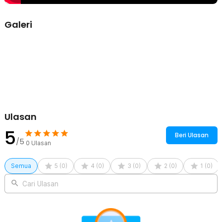
Galeri
Ulasan
5
Beri Ulasan
/5
0
Ulasan
Semua
5
(
0
)
4
(
0
)
3
(
0
)
2
(
0
)
1
(
0
)
Cari Ulasan