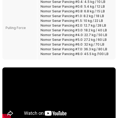
Nomor Senar Pancing #0.4: 4.5 kg / 10 LB
Tahan Abrasi dan Air Asin
Nomor Senar Pancing #0.6: 5.4 kg / 12 LB
Dirancang untuk menghadapi air tawar maupun air asin. Tetap
Nomor Senar Pancing #0.8: 6.8 kg / 15 LB
tangguh digunakan pada spot dengan batu, kayu, atau karang.
Nomor Senar Pancing #1.0: 8.2 kg / 18 LB
Cocok untuk pemancing harian maupun trip laut.
Nomor Senar Pancing #1.5: 10 kg / 22 LB
Nomor Senar Pancing #2.0: 12.7 kg / 28 LB
Banyak Pilihan Ukuran PE
Pulling Force
Nomor Senar Pancing #3.0: 18.2 kg / 40 LB
Tersedia dari ukuran thick line kecil hingga besar sesuai target ikan.
Nomor Senar Pancing #4.0: 22.7 kg / 50 LB
Bisa dipilih untuk ikan kecil, predator air tawar, hingga ikan laut
Nomor Senar Pancing #5.0: 27.2 kg / 60 LB
besar. Tinggal sesuaikan dengan reel dan teknik memancing Anda.
Nomor Senar Pancing #6.0: 32 kg / 70 LB
Nomor Senar Pancing #7.0: 36.3 kg / 80 LB
Kelengkapan Produk
Nomor Senar Pancing #8.0: 45.5 kg /100 LB
Rincian yang Anda dapatkan untuk pembelian produk ini:
1 x TaffSPORT Senar Pancing PE 4 Braided Strand Fishing Line
300M - BLTP