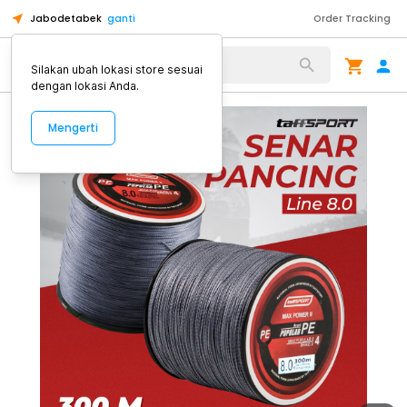
Jabodetabek
ganti
Order Tracking
Alat Kopi
Silakan ubah lokasi store sesuai
dengan lokasi Anda.
Mengerti