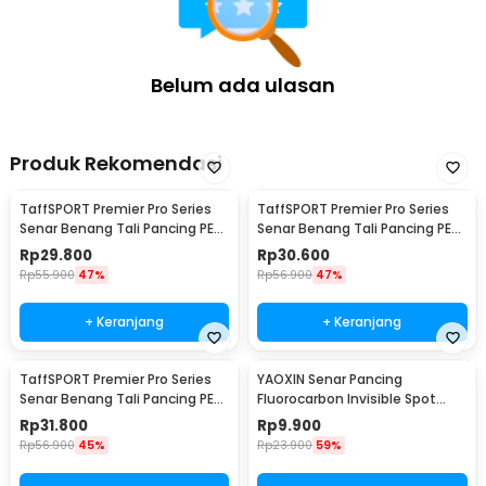
Belum ada ulasan
Produk Rekomendasi
TaffSPORT Premier Pro Series
TaffSPORT Premier Pro Series
Senar Benang Tali Pancing PE
Senar Benang Tali Pancing PE
Braided 300M 0.33mm
Braided 300M 0.23mm
Rp
29.800
Rp
30.600
Rp
55.900
47%
Rp
56.900
47%
+ Keranjang
+ Keranjang
TaffSPORT Premier Pro Series
YAOXIN Senar Pancing
Senar Benang Tali Pancing PE
Fluorocarbon Invisible Spot
Braided 300M 0.14mm
Fishing Line 100M 4.0 - OY0068
Rp
31.800
Rp
9.900
Rp
56.900
45%
Rp
23.900
59%