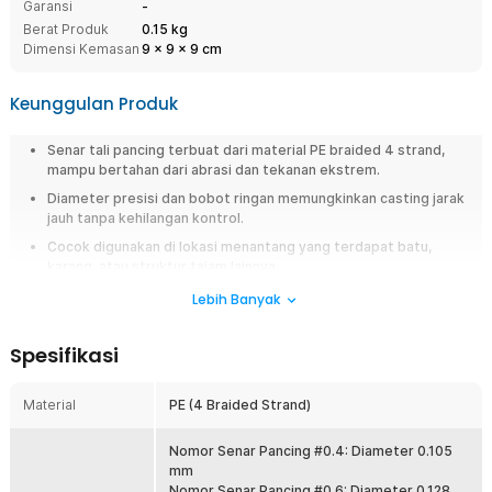
Garansi
-
Berat Produk
0.15 kg
Dimensi Kemasan
9
x
9
x
9
cm
Keunggulan Produk
Senar tali pancing terbuat dari material PE braided 4 strand,
mampu bertahan dari abrasi dan tekanan ekstrem.
Diameter presisi dan bobot ringan memungkinkan casting jarak
jauh tanpa kehilangan kontrol.
Cocok digunakan di lokasi menantang yang terdapat batu,
karang, atau struktur tajam lainnya.
Senar lentur namun kuat, cocok metode mancing casting,
Lebih Banyak
spinning, trolling, jigging, hingga bottom fishing.
Dapat digunakan di air asin yang korosif atau air tawar yang
Spesifikasi
berarus deras.
Material
PE (4 Braided Strand)
Overview
Jangan sampai momen strike lepas hanya karena senar mudah putus.
Nomor Senar Pancing #0.4: Diameter 0.105
Gunakan senar pancing PE braided 300M dari TaffSPORT yang dirancang
mm
kuat, halus, dan tahan abrasi untuk berbagai kondisi memancing. Cocok
Nomor Senar Pancing #0.6: Diameter 0.128