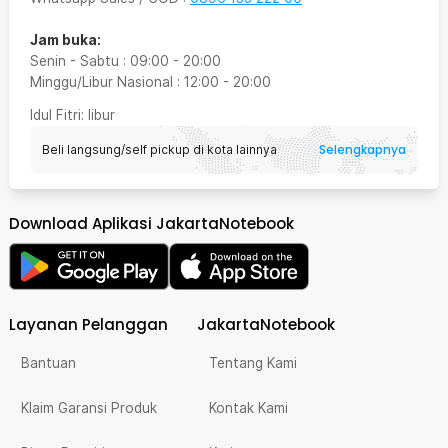
Jam buka:
Senin - Sabtu
:
09:00
-
20:00
Minggu/Libur Nasional
:
12:00
-
20:00
Idul Fitri
: libur
Selengkapnya
Beli langsung/self pickup di kota lainnya
Download Aplikasi JakartaNotebook
Layanan Pelanggan
JakartaNotebook
Bantuan
Tentang Kami
Klaim Garansi Produk
Kontak Kami