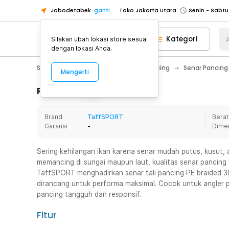
Jabodetabek
ganti
Toko Jakarta Utara
Toko Tangerang
Kategori
A
Silakan ubah lokasi store sesuai
Toko Cikupa
dengan lokasi Anda.
Pick n Go Jakarta Barat
Senin - J
Sport & Outdoor
Olahraga Memancing
Senar Pancing
Mengerti
Pick n Go Bekasi
Senin - Jumat (08
Pick n Go Depok
Senin - Jumat (08
Rincian Produk
Toko Jakarta Pusat
Senin - Sabtu
Brand
TaffSPORT
Berat
Toko Jakarta Barat
Senin - Sabtu
Garansi
-
Dime
Toko Jakarta Utara
Toko Tangerang
Sering kehilangan ikan karena senar mudah putus, kusut, a
memancing di sungai maupun laut, kualitas senar pancing
Toko Cikupa
TaffSPORT menghadirkan senar tali pancing PE braided 3
Pick n Go Jakarta Barat
Senin - J
dirancang untuk performa maksimal. Cocok untuk angler 
pancing tangguh dan responsif.
Pick n Go Bekasi
Senin - Jumat (08
Pick n Go Depok
Senin - Jumat (08
Fitur