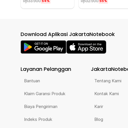
Rp
33.900
Rp
32.900
54%
55%
Download Aplikasi JakartaNotebook
Layanan Pelanggan
JakartaNoteb
Bantuan
Tentang Kami
Klaim Garansi Produk
Kontak Kami
Biaya Pengiriman
Karir
Indeks Produk
Blog