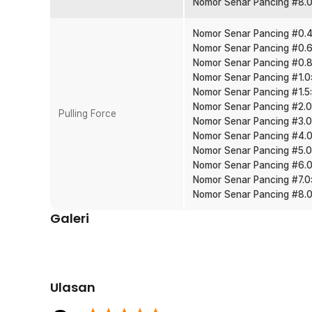
Nomor Senar Pancing #8.0
berbagai trip.
Banyak Pilihan Ukuran PE
Nomor Senar Pancing #0.4:
Tersedia dari ukuran 0.105 mm hingga 0.500 mm sesuai tar
Nomor Senar Pancing #0.6:
predator air tawar, hingga ikan laut besar. Tinggal se
Nomor Senar Pancing #0.8:
Anda.
Nomor Senar Pancing #1.0:
Nomor Senar Pancing #1.5:
Kelengkapan Produk
Nomor Senar Pancing #2.0:
Pulling Force
Nomor Senar Pancing #3.0:
Rincian yang Anda dapatkan untuk pembelian produk ini
Nomor Senar Pancing #4.0:
1 x TaffSPORT Senar Pancing PE 4 Braided Strand F
Nomor Senar Pancing #5.0:
Nomor Senar Pancing #6.0:
Nomor Senar Pancing #7.0:
Nomor Senar Pancing #8.0:
Galeri
Ulasan