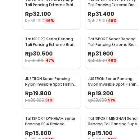
Tali Pancing Extreme Braid
Tali Pancing Extreme Braid
1.2 300M - FM-PEL
2.5 300M - FM-PEL
Rp
32.100
Rp
31.400
Rp
58.900
Rp
57.900
46%
46%
TaffSPORT Senar Benang
TaffSPORT Senar Benang
Tali Pancing Extreme Braid
Tali Pancing Extreme Braid
3.0 300M - FM-PEL
5.0 300M - FM-PEL
Rp
30.500
Rp
31.900
Rp
56.900
Rp
58.900
47%
46%
JUSTRON Senar Pancing
JUSTRON Senar Pancing
Nylon Invisible Spot Fishing
Nylon Invisible Spot Fishing
Line 500M 4.0 - MR-500M
Line 500M 6.0 - MR-500M
Rp
19.800
Rp
19.200
Rp
39.900
Rp
38.900
51%
51%
TaffSPORT DYNAEAM Senar
TaffSPORT MINGHAN Senar
Pancing PE 4 Braided
Benang Tali Pancing Super
Strand Fishing Line 100M 1.0
PE Braided Line 100M 0.4 -
Rp
15.600
Rp
15.100
- FM10
X4