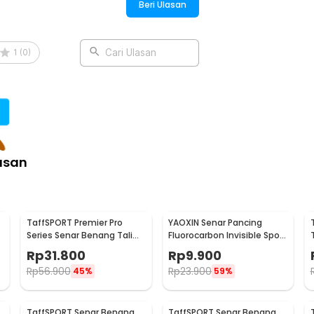
Beri Ulasan
1
(
0
)
Cari Ulasan
asan
TaffSPORT Premier Pro
YAOXIN Senar Pancing
Series Senar Benang Tali
Fluorocarbon Invisible Spot
Pancing PE Braided 300M
Fishing Line 100M 4.0 -
Rp
31.800
Rp
9.900
0.14mm
OY0068
Rp
56.900
Rp
23.900
45%
59%
TaffSPORT Senar Benang
TaffSPORT Senar Benang