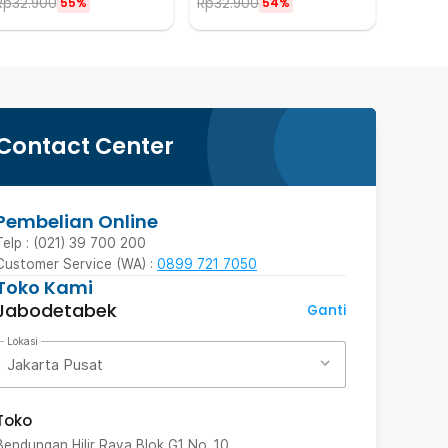
Rp
32.900
Rp
32.900
55%
54%
Contact Center
Pembelian Online
Telp : (021) 39 700 200
Customer Service (WA) :
0899 721 7050
Toko Kami
Jabodetabek
Ganti
Lokasi
Jakarta Pusat
Toko
Bendungan Hilir Raya Blok G1 No. 10