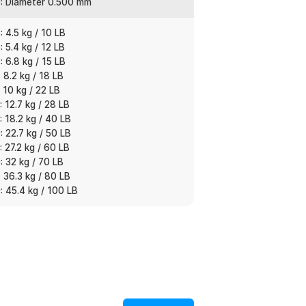
: Diameter 0.500 mm
 4.5 kg / 10 LB
get ikan. Bisa dipilih untuk ikan kecil,
 5.4 kg / 12 LB
suaikan dengan reel dan teknik memancing
 6.8 kg / 15 LB
 8.2 kg / 18 LB
 10 kg / 22 LB
 12.7 kg / 28 LB
 18.2 kg / 40 LB
:
 22.7 kg / 50 LB
ishing Line 300M - DM3
 27.2 kg / 60 LB
 32 kg / 70 LB
 36.3 kg / 80 LB
 45.4 kg / 100 LB