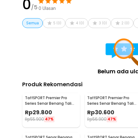
0
/5
0
Ulasan
Semua
5
(
0
)
4
(
0
)
3
(
0
)
2
(
0
)
Belum ada ul
Produk Rekomendasi
TaffSPORT Premier Pro
TaffSPORT Premier Pro
Series Senar Benang Tali
Series Senar Benang Tali
Pancing PE Braided 300M
Pancing PE Braided 300M
Rp
29.800
Rp
30.600
0.33mm
0.23mm
Rp
55.900
Rp
56.900
47%
47%
TaffSPORT Senar Benang
TaffSPORT Senar Benang