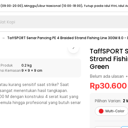
lat Kopi
umat (07:00 - 20:00), Sabtu - Minggu (08:00 - 20:00), Tutup pada Idul Fitri
Sele
TaffSPORT Senar Pancing PE 4 Braided Strand Fishing Line 300M 8.0 -
:00 - 20:00), Sabtu - Minggu/ Libur Nasional (08:00 - 17:00)
Selengkapnya
:00 - 20:00), Sabtu - Minggu/ Libur Nasional (08:00 - 17:00)
TaffSPORT S
Selengkapnya
Strand Fish
 (09:00-20:00), Minggu/Libur Nasional (12:00-20:00), Tutup pada Idul Fitri
Sele
Green
 Produk
0.2 kg
 (09:00-20:00), Minggu/Libur Nasional (12:00-20:00), Tutup pada Idul Fitri
Sele
nsi Kemasan
9
x
9
x
9
cm
Belum ada ulasan
•
Rp
30.600
tau kurang sensitif saat strike? Saat
 sangat menentukan hasil tangkapan.
00 M dengan konstruksi 4 serat kuat yang
umat (07:00 - 20:00), Sabtu - Minggu (08:00 - 20:00), Tutup pada Idul Fitri
Sele
Pilihan Varian:
2
W
pemula hingga profesional yang butuh senar
:00 - 20:00), Sabtu - Minggu/ Libur Nasional (08:00 - 17:00)
Selengkapnya
Multi-Color
:00 - 20:00), Sabtu - Minggu/ Libur Nasional (08:00 - 17:00)
Selengkapnya