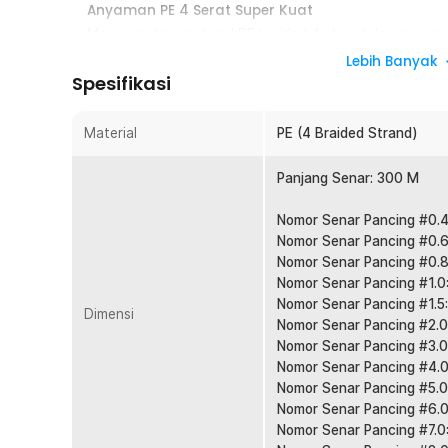
Anyaman PE 4 Serat Super Kuat
Menggunakan material PE braided 4 strand dengan any
tahan tinggi saat melawan ikan agresif. Struktur ini m
Lebih Banyak
tarikan mendadak. Cocok digunakan sebagai senar panc
Spesifikasi
Tarikan Sensitif, Strike Lebih Cepat
Karakter low stretch membuat getaran kecil dari umpan a
Material
PE (4 Braided Strand)
tangan. Anda bisa merespons strike lebih sigap dan ak
casting, jigging, maupun bottom fishing.
Panjang Senar: 300 M
Diameter Tipis, Lemparan Lebih Jauh
Nomor Senar Pancing #0.4
Meski kuat, senar tetap memiliki diameter relatif tipis 
Nomor Senar Pancing #0.6
rendah. Hasilnya lemparan menjadi lebih jauh dan lebih 
Nomor Senar Pancing #0.8
jauh dari bibir pantai atau tepi sungai.
Nomor Senar Pancing #1.0
Panjang 300 M Lebih Hemat
Nomor Senar Pancing #1.5
Dimensi
Dengan panjang 300 M, Anda bisa mengisi spool reel 
Nomor Senar Pancing #2.0
fishing line untuk beberapa reel. Lebih ekonomis diban
Nomor Senar Pancing #3.0
kali. Ideal untuk pemancing aktif.
Nomor Senar Pancing #4.0
Nomor Senar Pancing #5.0
Cocok untuk Air Tawar dan Air Laut
Nomor Senar Pancing #6.0
Material PE tahan digunakan di berbagai kondisi perair
Nomor Senar Pancing #7.0
hingga laut. Pilihan tepat untuk yang membutuhkan sa