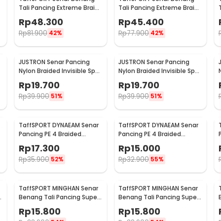
Tali Pancing Extreme Braid
Tali Pancing Extreme Braid
0.4 500M - FM-PEL
1.2 500M - FM-PEL
Rp
48.300
Rp
45.400
Rp
81.900
Rp
77.900
42%
42%
JUSTRON Senar Pancing
JUSTRON Senar Pancing
Nylon Braided Invisible Spot
Nylon Braided Invisible Spot
Fishing Line 500M 0.6 - DPLS
Fishing Line 500M 0.4 -
Rp
19.700
Rp
19.700
DPLS
Rp
39.900
Rp
39.900
51%
51%
TaffSPORT DYNAEAM Senar
TaffSPORT DYNAEAM Senar
Pancing PE 4 Braided
Pancing PE 4 Braided
Strand Fishing Line 100M 0.2
Strand Fishing Line 100M 0.6
Rp
17.300
Rp
15.000
- FM10
- FM10
Rp
35.900
Rp
32.900
52%
55%
TaffSPORT MINGHAN Senar
TaffSPORT MINGHAN Senar
Benang Tali Pancing Super
Benang Tali Pancing Super
PE Braided Line 100M 0.8 -
PE Braided Line 100M 1.0 -
Rp
15.800
Rp
15.800
X4
X4