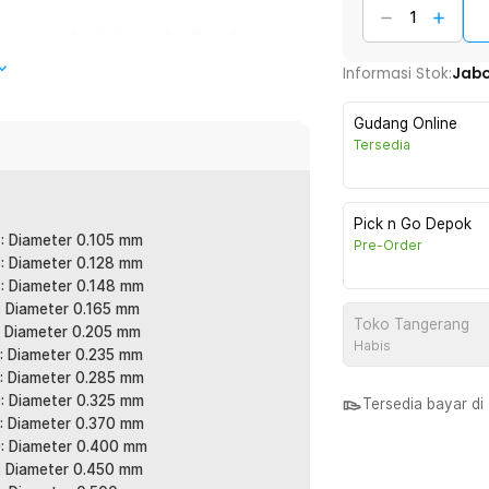
aman rapat untuk menghasilkan daya
embantu mengurangi risiko putus saat
Informasi Stok:
Jab
ing harian maupun trip mancing berat.
Gudang Online
tau gigitan ikan lebih cepat terasa di
Tersedia
urat. Sangat membantu untuk teknik
Pick n Go Depok
: Diameter 0.105 mm
Pre-Order
sehingga hambatan udara dan air lebih
: Diameter 0.128 mm
presisi. Cocok untuk area spot ikan yang
: Diameter 0.148 mm
: Diameter 0.165 mm
Toko Tangerang
: Diameter 0.205 mm
Habis
dengan optimal atau membagi penggunaan
: Diameter 0.235 mm
ding membeli gulungan pendek berulang
: Diameter 0.285 mm
: Diameter 0.325 mm
Tersedia bayar d
: Diameter 0.370 mm
: Diameter 0.400 mm
an. Cocok untuk sungai, danau, tambak,
: Diameter 0.450 mm
tu senar pancing serbaguna untuk