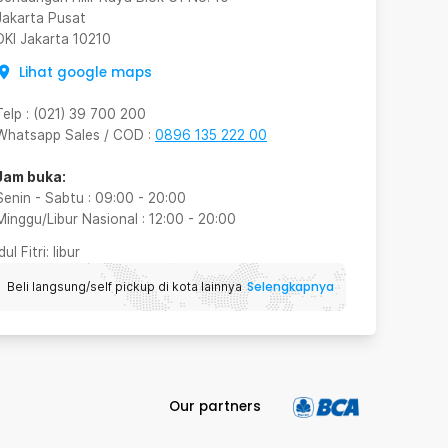
Jakarta Pusat
DKI Jakarta
10210
Lihat google maps
Telp
:
(021) 39 700 200
Whatsapp Sales / COD
:
0896 135 222 00
Jam buka:
Senin - Sabtu
:
09:00
-
20:00
Minggu/Libur Nasional
:
12:00
-
20:00
Idul Fitri
: libur
Selengkapnya
Beli langsung/self pickup di kota lainnya
Our partners