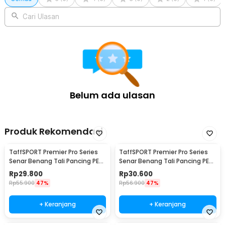
Cari Ulasan
Belum ada ulasan
Produk Rekomendasi
TaffSPORT Premier Pro Series
TaffSPORT Premier Pro Series
Senar Benang Tali Pancing PE
Senar Benang Tali Pancing PE
Braided 300M 0.33mm
Braided 300M 0.23mm
Rp
29.800
Rp
30.600
Rp
55.900
47%
Rp
56.900
47%
+ Keranjang
+ Keranjang