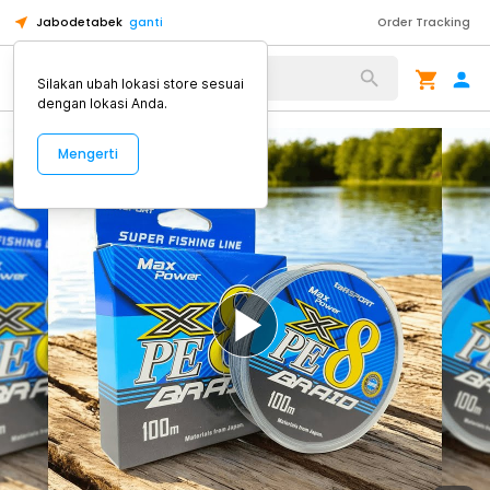
Jabodetabek
ganti
Order Tracking
Alat Kopi
Silakan ubah lokasi store sesuai
dengan lokasi Anda.
Mengerti