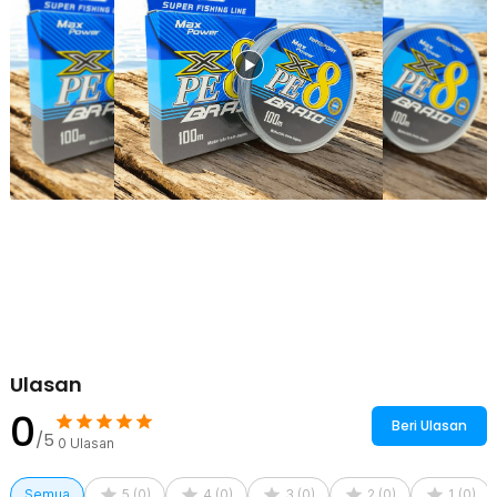
tracking arah senar di air. Cocok untuk berbagai kondisi spot
mancing.
Kelengkapan Produk
Rincian yang Anda dapatkan untuk pembelian produk ini:
1 x TaffSPORT Senar Pancing PE 8 Braided Strand Fishing Line
100M - X8
Ulasan
0
Beri Ulasan
/5
0
Ulasan
Semua
5
(
0
)
4
(
0
)
3
(
0
)
2
(
0
)
1
(
0
)