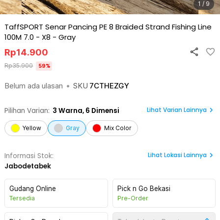
1 / 9
TaffSPORT Senar Pancing PE 8 Braided Strand Fishing Line
100M 7.0 - X8
-
Gray
Rp
14.900
Rp
35.900
59
%
Belum ada ulasan
•
SKU
7CTHEZGY
Lihat Varian Lainnya
Pilihan Varian:
3
Warna,
6 Dimensi
Yellow
Gray
Mix Color
Lihat
Lokasi Lainnya
Informasi Stok:
Jabodetabek
Gudang Online
Pick n Go Bekasi
Tersedia
Pre-Order