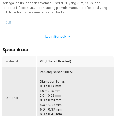
sebagai solusi dengan anyaman 8 serat PE yang kuat, halus, dan
responsif. Cocok untuk pemancing pemula maupun profesional yang
butuh performa maksimal di setiap tarikan.
Fitur
Anyaman 8 Serat PE Lebih Kuat
Lebih Banyak
Menggunakan material polyethylene berkualitas dengan struktur 8
strand braided yang rapat dan presisi. Hasilnya senar lebih kuat
terhadap tarikan besar namun tetap lentur saat digunakan. Senar
Spesifikasi
pancing ini cocok untuk berburu ikan predator atau ikan berukuran
besar tanpa khawatir mudah putus. Permukaan lebih halus juga
membantu performa reel lebih stabil.
Material
PE (8 Serat Braided)
Lemparan Lebih Jauh dan Presisi
Struktur braided yang licin membuat gesekan pada ring joran lebih
Panjang Senar: 100 M
minim. Ini membantu umpan meluncur lebih jauh saat casting dan
meningkatkan akurasi lemparan. Sangat cocok untuk teknik casting
Diameter Senar:
harian maupun mancing di spot luas. Dengan senar pancing ini,
0.8 = 0.14 mm
peluang menjangkau titik ikan jadi lebih besar.
1.0 = 0.16 mm
2.0 = 0.23 mm
Tahan Gesek di Medan Sulit
Dimensi
3.0 = 0.28 mm
Dirancang untuk menghadapi bebatuan, kayu, rumput air, dan
4.0 = 0.32 mm
kondisi perairan menantang. Material PE braided memiliki daya
5.0 = 0.37 mm
tahan baik terhadap abrasi ringan dalam pemakaian normal. Cocok
6.0 = 0.40 mm