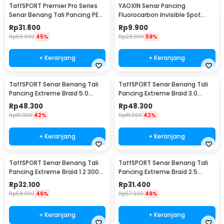
TaffSPORT Premier Pro Series
YAOXIN Senar Pancing
Senar Benang Tali Pancing PE
Fluorocarbon Invisible Spot
Braided 300M 0.14mm
Fishing Line 100M 4.0 - OY0068
Rp
31.800
Rp
9.900
Rp
56.900
45%
Rp
23.900
59%
+ Keranjang
+ Keranjang
TaffSPORT Senar Benang Tali
TaffSPORT Senar Benang Tali
Pancing Extreme Braid 5.0
Pancing Extreme Braid 3.0
500M - FM-PEL
500M - FM-PEL
Rp
48.300
Rp
48.300
Rp
81.900
42%
Rp
81.900
42%
+ Keranjang
+ Keranjang
TaffSPORT Senar Benang Tali
TaffSPORT Senar Benang Tali
Pancing Extreme Braid 1.2 300M
Pancing Extreme Braid 2.5
- FM-PEL
300M - FM-PEL
Rp
32.100
Rp
31.400
Rp
58.900
46%
Rp
57.900
46%
+ Keranjang
+ Keranjang