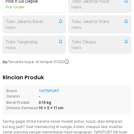
Pick n Go Depok
Toko Jakarta Pusat
Pre-Order
Habis
Toko Jakarta Barat
Toko Jakarta Utara
Habis
Habis
Toko Tangerang
Toko Cikupa
Habis
Habis
Tersedia bayar di tempat (COD)
Rincian Produk
Brand
TaffSPORT
Garansi
-
Berat Produk
0.15 kg
Dimensi Kemasan
10
x
5
x
11
cm
Sering gagal strike karena senar mudah putus, kusut, atau lemparan
kurang jauh? Saat memancing di sungai, kolam, maupun laut, kualitas
senar pancing sangat menentukan hasil tangkapan. TaffSPORT X8 hadir