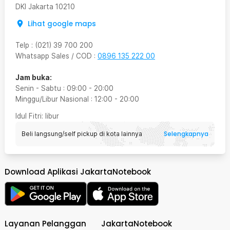
DKI Jakarta
10210
Lihat google maps
Telp
:
(021) 39 700 200
Whatsapp Sales / COD
:
0896 135 222 00
Jam buka:
Senin - Sabtu
:
09:00
-
20:00
Minggu/Libur Nasional
:
12:00
-
20:00
Idul Fitri
: libur
Selengkapnya
Beli langsung/self pickup di kota lainnya
Download Aplikasi JakartaNotebook
Layanan Pelanggan
JakartaNotebook